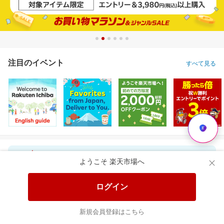
注目のイベント
すべて見る
ようこそ 楽天市場へ
ログイン
＼45％OFF！／まとめ買いに！ペーパータオル 5パック×6個セット
今だけ30％OFFセール！猫砂鉱物タイプ＼約一か月490円／【楽天オリジナル】
新規会員登録はこちら
6,620円
2,800円
7,
割引価格
割引価格
半額以下
3,580
1,960
3,795
円
円
円