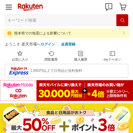
熊本県での地震による影響について
ようこそ 楽天市場へ
ログイン
会員登録
お気に入り
閲覧履歴
購入履歴
myクーポン
1,980円以上で日用品が送料無料