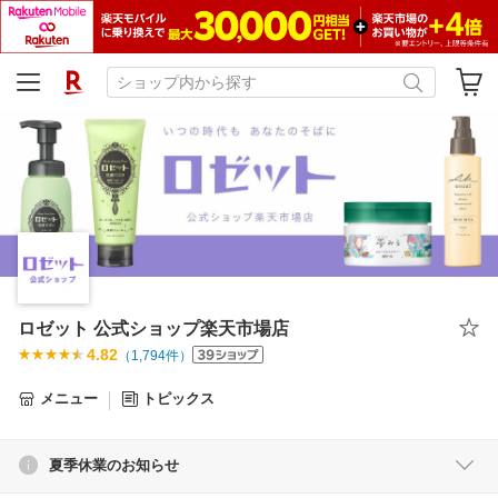
ロゼット 公式ショップ楽天市場店
4.82
（
1,794
件）
メニュー
トピックス
夏季休業のお知らせ