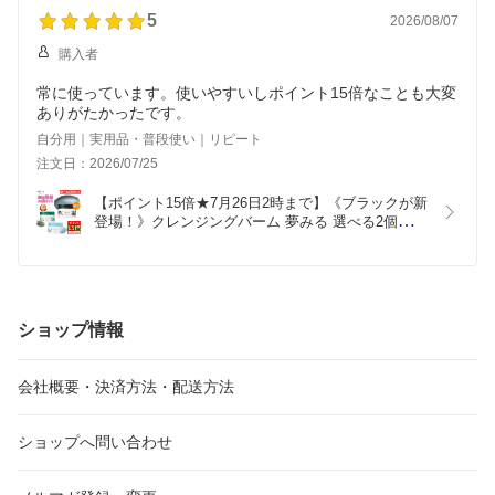
5
2026/08/07
購入者
常に使っています。使いやすいしポイント15倍なことも大変
ありがたかったです。
自分用｜実用品・普段使い｜リピート
注文日：2026/07/25
【ポイント15倍★7月26日2時まで】《ブラックが新
登場！》クレンジングバーム 夢みる 選べる2個セッ
ト 毛穴 毛穴ケア 敏感肌 大容量 洗顔不要 ダブル洗
顔不要 黒ずみ ニキビ クレンジング 乾燥肌 まつエ
ク メイク落とし セラミド 化粧落とし 夢みるバーム 
バーム ロゼット
ショップ情報
会社概要・決済方法・配送方法
ショップへ問い合わせ