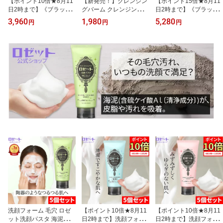
【ポイント10倍★8月11
【新発売！】クレンジン
【ポイント15倍★8月11
日2時まで】《ブラック
グバーム クレンジング
日2時まで】《ブラック
新発売》クレンジングバ
夢みる クリアブラックモ
が新登場！》クレンジン
3,960
1,980
5,280
円
円
円
ーム [夢みる 選べる2個セ
イスチャー 90g 角栓 毛
グバーム 夢みる 選べる2
ット]クレンジング バー
穴 炭 毛穴ケア 黒ずみ 洗
個セット 毛穴 毛穴ケア
ム 毛穴 クレイ 毛穴ケア
顔不要 メイク落とし 毛
敏感肌 大容量 洗顔不要
敏感肌 W洗顔不要 ダブ
穴汚れ 角質 保湿 酵素 バ
ダブル洗顔不要 黒ずみ
ル洗顔不要 乾燥肌 黒ず
ーム オイル まつエクOK
ニキビ クレンジング 乾
み メイク落とし 保湿 洗
セラミド配合 レチノール
燥肌 まつエク メイク落
顔不要 セラミド 化粧落
メンズ 緑 ロゼット公式
とし セラミド 化粧落と
とし 角栓 夢みるバーム
し 夢みるバーム バーム
ロゼット
ロゼット
洗顔フォーム 毛穴 ロゼ
【ポイント10倍★8月11
【ポイント10倍★8月11
ット洗顔パスタ 海泥スム
日2時まで】洗顔フォー
日2時まで】洗顔フォー