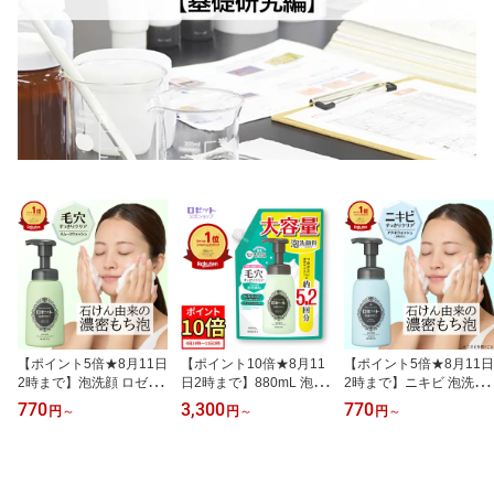
【ポイント5倍★8月11日
【ポイント10倍★8月11
【ポイント5倍★8月11日
2時まで】泡洗顔 ロゼッ
日2時まで】880mL 泡洗
2時まで】ニキビ 泡洗顔
ト洗顔サボン スムースウ
顔 ロゼット洗顔サボン
フォーム ロゼット洗顔サ
770
3,300
770
円
～
円
～
円
～
ォッシュ 180mL 泡洗顔
スムースウォッシュ つめ
ボン アクネウォッシュ 1
料 泡洗顔フォーム 洗顔
かえ用 大容量 | 詰め替え
80mL 泡洗顔 泡洗顔料 洗
フォーム 洗顔 洗顔料 朝
泡洗顔フォーム 洗顔フォ
顔フォーム 朝 メンズ 男
夜 メンズ 男性 ボトル 毛
ーム 毛穴 朝 夜 毛穴ケア
性 洗顔 洗顔料 ボトル 洗