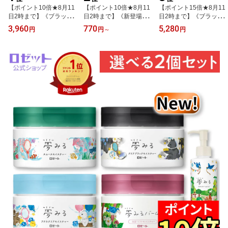
【ポイント10倍★8月11
【ポイント10倍★8月11
【ポイント15倍★8月11
日2時まで】《ブラック
日2時まで】《新登場》
日2時まで】《ブラック
新発売》クレンジングバ
泡洗顔 ロゼット洗顔サボ
が新登場！》クレンジン
3,960
770
5,280
円
円
～
円
ーム [夢みる 選べる2個セ
ン クリアウォッシュ 180
グバーム 夢みる 選べる2
ット]クレンジング バー
mL 泡洗顔料 泡洗顔フォ
個セット 毛穴 毛穴ケア
ム 毛穴 クレイ 毛穴ケア
ーム 洗顔フォーム 洗顔
敏感肌 大容量 洗顔不要
敏感肌 W洗顔不要 ダブ
朝 夜 洗顔料 メンズ 男性
ダブル洗顔不要 黒ずみ
ル洗顔不要 乾燥肌 黒ず
黒 ボトル 角栓 毛穴 黒ず
ニキビ クレンジング 乾
み メイク落とし 保湿 洗
み 毛穴汚れ 洗顔ムース
燥肌 まつエク メイク落
顔不要 セラミド 化粧落
毛穴ケア 皮脂 泡 乾燥肌
とし セラミド 化粧落と
とし 角栓 夢みるバーム
無香料 無着色料 無鉱物
し 夢みるバーム バーム
ロゼット
油
ロゼット