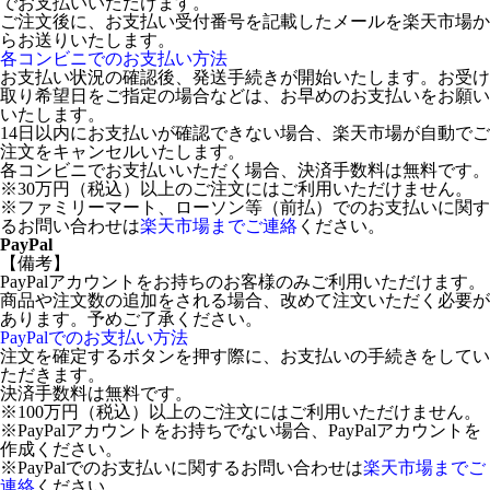
でお支払いいただけます。
ご注文後に、お支払い受付番号を記載したメールを楽天市場か
らお送りいたします。
各コンビニでのお支払い方法
お支払い状況の確認後、発送手続きが開始いたします。お受け
取り希望日をご指定の場合などは、お早めのお支払いをお願い
いたします。
14日以内にお支払いが確認できない場合、楽天市場が自動でご
注文をキャンセルいたします。
各コンビニでお支払いいただく場合、決済手数料は無料です。
※30万円（税込）以上のご注文にはご利用いただけません。
※ファミリーマート、ローソン等（前払）でのお支払いに関す
るお問い合わせは
楽天市場までご連絡
ください。
PayPal
【備考】
PayPalアカウントをお持ちのお客様のみご利用いただけます。
商品や注文数の追加をされる場合、改めて注文いただく必要が
あります。予めご了承ください。
PayPalでのお支払い方法
注文を確定するボタンを押す際に、お支払いの手続きをしてい
ただきます。
決済手数料は無料です。
※100万円（税込）以上のご注文にはご利用いただけません。
※PayPalアカウントをお持ちでない場合、PayPalアカウントを
作成ください。
※PayPalでのお支払いに関するお問い合わせは
楽天市場までご
連絡
ください。