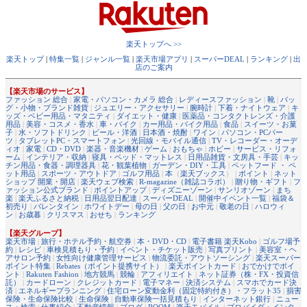
楽天トップへ >>
楽天トップ
|
特集一覧
|
ジャンル一覧
|
楽天市場アプリ
|
スーパーDEAL
|
ランキング
|
出
店のご案内
【楽天市場のサービス】
ファッション 総合
|
家電・パソコン・カメラ 総合
|
レディースファッション
|
靴
|
バッ
グ・小物・ブランド雑貨
|
ジュエリー・アクセサリー
|
腕時計
|
下着・ナイトウェア
|
キ
ッズ・ベビー用品・マタニティ
|
ダイエット・健康
|
医薬品・コンタクトレンズ・介護
用品
|
美容・コスメ・香水
|
車・バイク
|
カー用品・バイク用品
|
食品
|
スイーツ・お菓
子
|
水・ソフトドリンク
|
ビール・洋酒
|
日本酒・焼酎
|
ワイン
|
パソコン・PCパー
ツ
|
タブレットPC・スマートフォン
|
光回線・モバイル通信
|
TV・レコーダー・オーデ
ィオ
|
家電
|
CD・DVD
|
楽器・音楽機材
|
ゲーム
|
おもちゃ
|
ホビー
|
サービス・リフォ
ーム
|
インテリア・収納
|
寝具・ベッド・マットレス
|
日用品雑貨・文房具・手芸
|
キッ
チン用品・食器・調理器具
|
花・観葉植物
|
ガーデン・DIY・工具
|
ペットフード ・ ペ
ット用品
|
スポーツ・アウトドア
|
ゴルフ用品
|
本
（
楽天ブックス
） |
ポイント
|
ネット
ショップ 開業・開店
|
楽天ウェブ検索
|
R-magazine（雑誌コラボ）
|
贈り物・ギフト
|
フ
ァッション公式ブランド
|
ポイントアップ
|
ディズニーゾーン
|
サンリオゾーン
|
まち
楽
|
楽天ふるさと納税
|
日用品翌日配達
|
スーパーDEAL
|
開催中イベント一覧
|
福袋＆
初売り
|
バレンタイン
|
ホワイトデー
|
母の日
|
父の日
|
お中元
|
敬老の日
|
ハロウィ
ン
|
お歳暮
|
クリスマス
|
おせち
|
ランキング
【楽天グループ】
楽天市場
|
旅行・ホテル予約・航空券
|
本・DVD・CD
|
電子書籍 楽天Kobo
|
ゴルフ場予
約
|
レシピ
|
車検見積もり・予約
|
イベント・チケット販売
|
写真プリント
|
美容室・ヘ
アサロン予約
|
女性向け健康管理サービス
|
物流委託・アウトソーシング
|
楽天スーパー
ポイント特集
|
Rebates（ポイント提携サイト）
|
楽天ポイントカード
|
おでかけでポイ
ント
|
Rakuten Fashion
|
地方競馬
|
競輪
|
アフィリエイト
|
ネット証券（株・FX・投資信
託）
|
カードローン
|
クレジットカード
|
電子マネー
|
決済システム
|
スマホでカード決
済
|
エネルギープランニング
|
住宅ローン変動金利（固定特約付き）・フラット35
|
損害
保険・生命保険比較
|
生命保険
|
自動車保険一括見積もり
|
インターネット銀行
|
ニュー