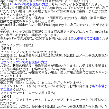
Apple Payでご利用できるカードは発行会社によって異なります。
詳細は
Apple Payでのお支払い方法
よりAppleのサイトをご確認ください。
お客様のご利用状況などによってApple Payおよびクレジットカードがご利用
いただけない場合、楽天市場がお支払い方法の変更をご案内、またはご注文
をキャンセルいたします。
お支払い方法の変更をご案内後、7日間変更いただけない場合、楽天市場が
自動でご注文をキャンセルいたします。
iPhone以外の端末からのご購入時はApple Payをご利用いただくことができま
せん。
その他、ショップの設定状況やご注文時の選択内容などによって、Apple Pay
がご利用いただけない場合がございます。
※Apple Payでのお支払いに関するお問い合わせは
楽天市場までご連絡
くださ
い。
セブンイレブン（前払）
【備考】
セブンイレブンでお支払いいただけます。
ご注文後に、払込票番号および払込票のURLを記載したメールを楽天市場か
らお送りいたします。
セブンイレブンでのお支払い方法
お支払い状況の確認後、発送手続きが開始いたします。お受け取り希望日を
ご指定の場合などは、お早めのお支払いをお願いいたします。
14日以内にお支払いが確認できない場合、楽天市場が自動でご注文をキャン
セルいたします。
決済手数料は無料です。
※30万円（税込）以上のご注文にはご利用いただけません。
※セブンイレブン（前払）でのお支払いに関するお問い合わせは
楽天市場ま
でご連絡
ください。
ファミリーマート、ローソン等（前払）
【備考】
ローソン、ファミリーマート、ミニストップ、セイコーマートでお支払いい
ただけます。
ご注文後に、お支払い受付番号を記載したメールを楽天市場からお送りいた