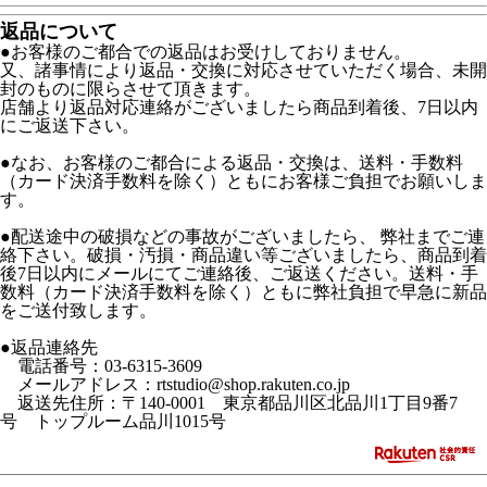
返品について
●お客様のご都合での返品はお受けしておりません。
又、諸事情により返品・交換に対応させていただく場合、未開
封のものに限らさせて頂きます。
店舗より返品対応連絡がございましたら商品到着後、7日以内
にご返送下さい。
●なお、お客様のご都合による返品・交換は、送料・手数料
（カード決済手数料を除く）ともにお客様ご負担でお願いしま
す。
●配送途中の破損などの事故がございましたら、 弊社までご連
絡下さい。破損・汚損・商品違い等ございましたら、商品到着
後7日以内にメールにてご連絡後、ご返送ください。送料・手
数料（カード決済手数料を除く）ともに弊社負担で早急に新品
をご送付致します。
●返品連絡先
電話番号：03-6315-3609
メールアドレス：rtstudio@shop.rakuten.co.jp
返送先住所：〒140-0001 東京都品川区北品川1丁目9番7
号 トップルーム品川1015号