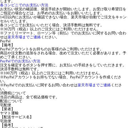
します。
各コンビニでのお支払い方法
お支払い状況の確認後、発送手続きが開始いたします。お受け取り希望日を
ご指定の場合などは、お早めのお支払いをお願いいたします。
14日以内にお支払いが確認できない場合、楽天市場が自動でご注文をキャン
セルいたします。
各コンビニでお支払いいただく場合、決済手数料は無料です。
※30万円（税込）以上のご注文にはご利用いただけません。
※ファミリーマート、ローソン等（前払）でのお支払いに関するお問い合わ
せは
楽天市場までご連絡
ください。
PayPal
【備考】
PayPalアカウントをお持ちのお客様のみご利用いただけます。
商品や注文数の追加をされる場合、改めて注文いただく必要があります。予
めご了承ください。
PayPalでのお支払い方法
注文を確定するボタンを押す際に、お支払いの手続きをしていただきます。
決済手数料は無料です。
※100万円（税込）以上のご注文にはご利用いただけません。
※PayPalアカウントをお持ちでない場合、PayPalアカウントを作成くださ
い。
※PayPalでのお支払いに関するお問い合わせは
楽天市場までご連絡
くださ
い。
消費税について
当店の商品は、全て税込価格です。
配送について
宅配便
【業者】
ヤマト運輸
【配送サービス名】
宅急便
【備考】