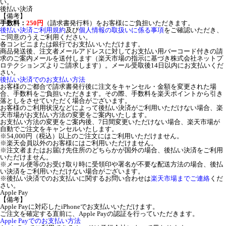
い。
後払い決済
【備考】
手数料：
250円
（請求書発行料）をお客様にご負担いただきます。
後払い決済ご利用規約
及び
個人情報の取扱いに係る事項
をご確認いただき、
ご同意のうえご利用ください。
各コンビニまたは銀行でお支払いいただけます。
商品発送後、注文者メールアドレスに対してお支払い用バーコード付きの請
求のご案内メールを送付します（楽天市場の指示に基づき株式会社ネットプ
ロテクションズよりご請求します）。メール受取後14日以内にお支払いくだ
さい。
後払い決済でのお支払い方法
お客様のご都合で請求書発行後に注文をキャンセル・金額を変更された場
合、手数料をご負担いただきます。その際、手数料を楽天ポイントから引き
落としをさせていただく場合がございます。
お客様のご利用状況などによって後払い決済がご利用いただけない場合、楽
天市場がお支払い方法の変更をご案内いたします。
お支払い方法の変更をご案内後、7日間変更いただけない場合、楽天市場が
自動でご注文をキャンセルいたします。
※54,000円（税込）以上のご注文にはご利用いただけません。
※楽天会員以外のお客様にはご利用いただけません。
※注文者またはお届け先住所のどちらかが国外の場合、後払い決済をご利用
いただけません。
※メール便等のお受け取り時に受領印や署名が不要な配送方法の場合、後払
い決済をご利用いただけない場合がございます。
※後払い決済でのお支払いに関するお問い合わせは
楽天市場までご連絡
くだ
さい。
Apple Pay
【備考】
Apple Payに対応したiPhoneでお支払いいただけます。
ご注文を確定する直前に、Apple Payの認証を行っていただきます。
Apple Payでのお支払い方法