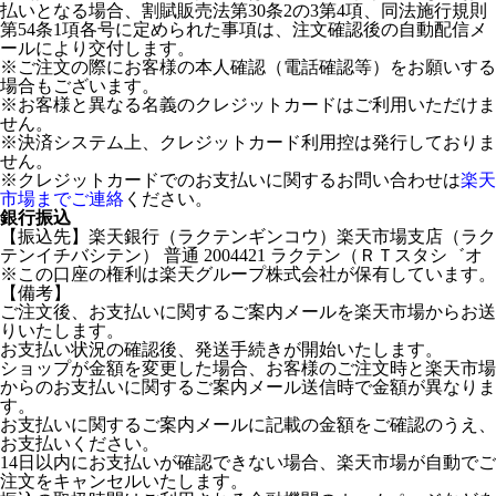
払いとなる場合、割賦販売法第30条2の3第4項、同法施行規則
第54条1項各号に定められた事項は、注文確認後の自動配信メ
ールにより交付します。
※ご注文の際にお客様の本人確認（電話確認等）をお願いする
場合もございます。
※お客様と異なる名義のクレジットカードはご利用いただけま
せん。
※決済システム上、クレジットカード利用控は発行しておりま
せん。
※クレジットカードでのお支払いに関するお問い合わせは
楽天
市場までご連絡
ください。
銀行振込
【振込先】楽天銀行（ラクテンギンコウ）楽天市場支店（ラク
テンイチバシテン） 普通 2004421 ラクテン（ＲＴスタシ゛オ
※この口座の権利は楽天グループ株式会社が保有しています。
【備考】
ご注文後、お支払いに関するご案内メールを楽天市場からお送
りいたします。
お支払い状況の確認後、発送手続きが開始いたします。
ショップが金額を変更した場合、お客様のご注文時と楽天市場
からのお支払いに関するご案内メール送信時で金額が異なりま
す。
お支払いに関するご案内メールに記載の金額をご確認のうえ、
お支払いください。
14日以内にお支払いが確認できない場合、楽天市場が自動でご
注文をキャンセルいたします。