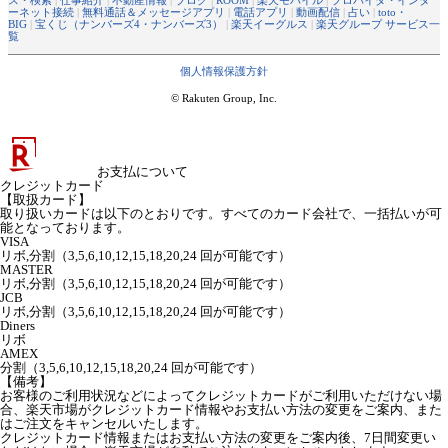
ス・検索
|
仕事紹介
|
不動産情報
|
ブログ
|
ROOM
|
楽天モバイル
|
プロバイダ・インタ
ーネット接続
|
無料通話＆メッセージアプリ
|
電話アプリ
|
動画配信
|
占い
|
toto・
BIG
|
宝くじ（ナンバーズ4・ナンバーズ3）
|
楽天イーグルス
|
楽天グループ サービス一
覧
個人情報保護方針
© Rakuten Group, Inc.
お支払について
クレジットカード
【取扱カード】
取り扱いカードは以下のとおりです。すべてのカード会社で、一括払いが可
能となっております。
VISA
リボ,分割（3,5,6,10,12,15,18,20,24 回が可能です）
MASTER
リボ,分割（3,5,6,10,12,15,18,20,24 回が可能です）
JCB
リボ,分割（3,5,6,10,12,15,18,20,24 回が可能です）
Diners
リボ
AMEX
分割（3,5,6,10,12,15,18,20,24 回が可能です）
【備考】
お客様のご利用状況などによってクレジットカードがご利用いただけない場
合、楽天市場がクレジットカード情報やお支払い方法の変更をご案内、また
はご注文をキャンセルいたします。
クレジットカード情報またはお支払い方法の変更をご案内後、7日間変更い