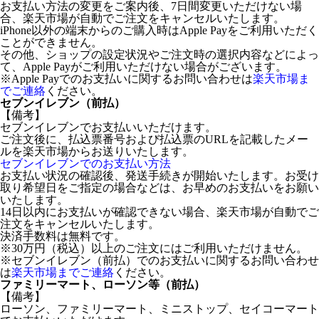
お支払い方法の変更をご案内後、7日間変更いただけない場
合、楽天市場が自動でご注文をキャンセルいたします。
iPhone以外の端末からのご購入時はApple Payをご利用いただく
ことができません。
その他、ショップの設定状況やご注文時の選択内容などによっ
て、Apple Payがご利用いただけない場合がございます。
※Apple Payでのお支払いに関するお問い合わせは
楽天市場ま
でご連絡
ください。
セブンイレブン（前払）
【備考】
セブンイレブンでお支払いいただけます。
ご注文後に、払込票番号および払込票のURLを記載したメー
ルを楽天市場からお送りいたします。
セブンイレブンでのお支払い方法
お支払い状況の確認後、発送手続きが開始いたします。お受け
取り希望日をご指定の場合などは、お早めのお支払いをお願い
いたします。
14日以内にお支払いが確認できない場合、楽天市場が自動でご
注文をキャンセルいたします。
決済手数料は無料です。
※30万円（税込）以上のご注文にはご利用いただけません。
※セブンイレブン（前払）でのお支払いに関するお問い合わせ
は
楽天市場までご連絡
ください。
ファミリーマート、ローソン等（前払）
【備考】
ローソン、ファミリーマート、ミニストップ、セイコーマート