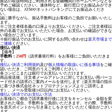
振込の取扱時間はご利用される金融機関のホームページなどを
予めご確認ください。連休時など、銀行窓口でお振込みができ
ない場合は、ATMやネットバンキングにてお振込みくださ
い。
誠に勝手ながら、振込手数料はお客様のご負担でお願いいたし
ます。
※ご注文者様名義の口座よりお支払いください。ご注文者様以
外の名義でお支払いいただいた場合、お支払いの確認ができな
い場合がございます。
※銀行振込でのお支払いに関するお問い合わせは
楽天市場まで
ご連絡
ください。
後払い決済
【備考】
手数料：
250円
（請求書発行料）をお客様にご負担いただきま
す。
後払い決済ご利用規約
及び
個人情報の取扱いに係る事項
をご確
認いただき、ご同意のうえご利用ください。
各コンビニまたは銀行でお支払いいただけます。
商品発送後、注文者メールアドレスに対してお支払い用バーコ
ード付きの請求のご案内メールを送付します（楽天市場の指示
に基づき株式会社ネットプロテクションズよりご請求しま
す）。メール受取後14日以内にお支払いください。
後払い決済でのお支払い方法
お客様のご都合で請求書発行後に注文をキャンセル・金額を変
更された場合、手数料をご負担いただきます。その際、手数料
を楽天ポイントから引き落としをさせていただく場合がござい
ます。