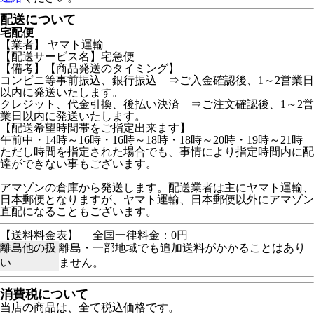
配送について
宅配便
【業者】 ヤマト運輸
【配送サービス名】宅急便
【備考】【商品発送のタイミング】
コンビニ等事前振込、銀行振込 ⇒ご入金確認後、1～2営業日
以内に発送いたします。
クレジット、代金引換、後払い決済 ⇒ご注文確認後、1～2営
業日以内に発送いたします。
【配送希望時間帯をご指定出来ます】
午前中・14時～16時・16時～18時・18時～20時・19時～21時
ただし時間を指定された場合でも、事情により指定時間内に配
達ができない事もございます。
アマゾンの倉庫から発送します。配送業者は主にヤマト運輸、
日本郵便となりますが、ヤマト運輸、日本郵便以外にアマゾン
直配になることもございます。
【送料料金表】
全国一律料金：0円
離島他の扱
離島・一部地域でも追加送料がかかることはあり
い
ません。
消費税について
当店の商品は、全て税込価格です。