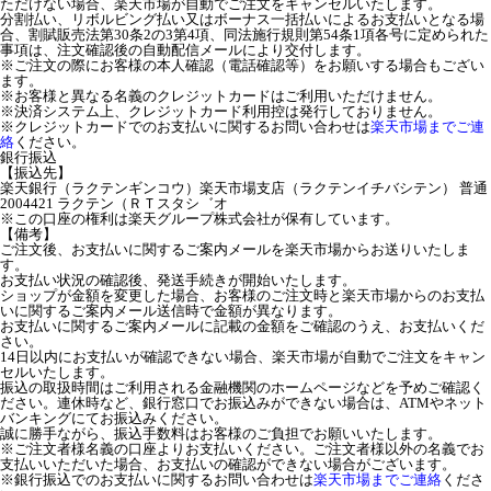
ただけない場合、楽天市場が自動でご注文をキャンセルいたします。
分割払い、リボルビング払い又はボーナス一括払いによるお支払いとなる場
合、割賦販売法第30条2の3第4項、同法施行規則第54条1項各号に定められた
事項は、注文確認後の自動配信メールにより交付します。
※ご注文の際にお客様の本人確認（電話確認等）をお願いする場合もござい
ます。
※お客様と異なる名義のクレジットカードはご利用いただけません。
※決済システム上、クレジットカード利用控は発行しておりません。
※クレジットカードでのお支払いに関するお問い合わせは
楽天市場までご連
絡
ください。
銀行振込
【振込先】
楽天銀行（ラクテンギンコウ）楽天市場支店（ラクテンイチバシテン） 普通
2004421 ラクテン（ＲＴスタシ゛オ
※この口座の権利は楽天グループ株式会社が保有しています。
【備考】
ご注文後、お支払いに関するご案内メールを楽天市場からお送りいたしま
す。
お支払い状況の確認後、発送手続きが開始いたします。
ショップが金額を変更した場合、お客様のご注文時と楽天市場からのお支払
いに関するご案内メール送信時で金額が異なります。
お支払いに関するご案内メールに記載の金額をご確認のうえ、お支払いくだ
さい。
14日以内にお支払いが確認できない場合、楽天市場が自動でご注文をキャン
セルいたします。
振込の取扱時間はご利用される金融機関のホームページなどを予めご確認く
ださい。連休時など、銀行窓口でお振込みができない場合は、ATMやネット
バンキングにてお振込みください。
誠に勝手ながら、振込手数料はお客様のご負担でお願いいたします。
※ご注文者様名義の口座よりお支払いください。ご注文者様以外の名義でお
支払いいただいた場合、お支払いの確認ができない場合がございます。
※銀行振込でのお支払いに関するお問い合わせは
楽天市場までご連絡
くださ