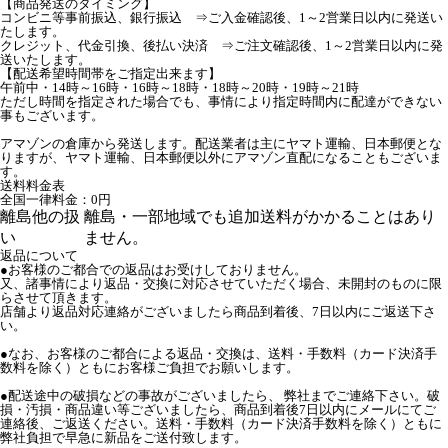
【商品発送のタイミング】
コンビニ等事前振込、銀行振込 ⇒ご入金確認後、1～2営業日以内に発送い
たします。
クレジット、代金引換、後払い決済 ⇒ご注文確認後、1～2営業日以内に発
送いたします。
【配送希望時間帯をご指定出来ます】
午前中・14時～16時・16時～18時・18時～20時・19時～21時
ただし時間を指定された場合でも、事情により指定時間内に配達ができない
事もございます。
アマゾンの倉庫から発送します。配送業者は主にヤマト運輸、日本郵便とな
りますが、ヤマト運輸、日本郵便以外にアマゾン直配になることもございま
す。
送料料金表
全国一律料金：0円
離島他の扱
離島・一部地域でも追加送料がかかることはあり
い
ません。
返品について
●お客様のご都合での返品はお受けしておりません。
又、諸事情により返品・交換に対応させていただく場合、未開封のものに限
らさせて頂きます。
店舗より返品対応連絡がございましたら商品到着後、7日以内にご返送下さ
い。
●なお、お客様のご都合による返品・交換は、送料・手数料（カード決済手
数料を除く）ともにお客様ご負担でお願いします。
●配送途中の破損などの事故がございましたら、 弊社までご連絡下さい。破
損・汚損・商品違い等ございましたら、商品到着後7日以内にメールにてご
連絡後、ご返送ください。送料・手数料（カード決済手数料を除く）ともに
弊社負担で早急に新品をご送付致します。