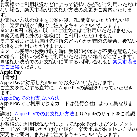
お客様のご利用状況などによって後払い決済がご利用いただけ
ない場合、楽天市場がお支払い方法の変更をご案内いたしま
す。
お支払い方法の変更をご案内後、7日間変更いただけない場
合、楽天市場が自動でご注文をキャンセルいたします。
※54,000円（税込）以上のご注文にはご利用いただけません。
※楽天会員以外のお客様にはご利用いただけません。
※注文者またはお届け先住所のどちらかが国外の場合、後払い
決済をご利用いただけません。
※メール便等のお受け取り時に受領印や署名が不要な配送方法
の場合、後払い決済をご利用いただけない場合がございます。
※後払い決済でのお支払いに関するお問い合わせは
楽天市場ま
でご連絡
ください。
Apple Pay
【備考】
Apple Payに対応したiPhoneでお支払いいただけます。
ご注文を確定する直前に、Apple Payの認証を行っていただき
ます。
Apple Payでのお支払い方法
Apple Payでご利用できるカードは発行会社によって異なりま
す。
詳細は
Apple Payでのお支払い方法
よりAppleのサイトをご確認
ください。
お客様のご利用状況などによってApple Payおよびクレジット
カードがご利用いただけない場合、楽天市場がお支払い方法の
変更をご案内、またはご注文をキャンセルいたします。