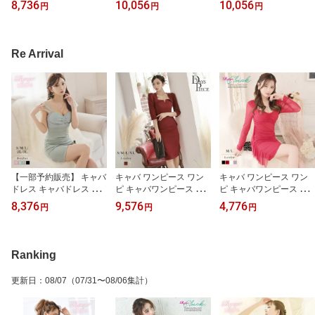
ディース パーティードレ
ャバクラドレス パーティ
ディース パーティードレ
8,736
10,056
10,056
円
円
円
ス ツイード風 上質生地
ードレス セクシー 韓国
ス バイカラー 襟付き 配
トリコロール フレアライ
ドレス ケープ風デザイン
色 きちんと感 半袖 二の
ン 七分袖 袖付き 清楚 お
二の腕カバー 高級感 イ
腕カバー ハイウエスト
嬢様 知的 韓国風 Ryuyu
ベントごとやパーティー
脚長 ストレッチ 上質生
Re Arrival
大きいサイズ 可愛い き
に 体型カバー 裏地付き
地 Belsia 加賀美早紀 大
れいめ フレアーワンピ
で透け防止 ホワイト 清
きいサイズ 可愛い きれ
タイトワンピ カラーワン
楚 ミニ丈 エレガント Bel
いめ フレアーワンピ タ
ピ あす楽 送料無料
sia あす楽 送料無料
イトワンピ あす楽 送料
無料
【一部予約販売】 キャバ
キャバ ワンピース ワン
キャバ ワンピース ワン
ドレス キャバドレス ミ
ピ キャバワンピース レ
ピ キャバワンピース レ
ニドレス ミニ キャバク
ディース パーティードレ
ディース パーティードレ
8,376
9,576
4,776
円
円
円
ラドレス パーティードレ
ス 袖付き 韓国風 膝丈 ミ
ス 長袖 袖付きドレス メ
ス セクシー 韓国ドレス
ディ丈 ストレッチ 五分
ッシュ ギャザー ドレー
タイトドレス シルバーラ
袖 XLサイズ 韓国ワンピ
プ 体系カバー フリル付
メ入りでゴージャス感 メ
ース 同伴 ハイウエスト
き ストレッチ タイトミ
Ranking
ッシュスリーブでセクシ
DaysPiece KANO(ThePi
ニ セクシー RyuyuChick
ー 谷間みせ ストレッチ
nk) 大きいサイズ 可愛い
りせり 大きいサイズ 可
更新日
：
08/07
（07/31〜08/06集計）
パステルカラー ギャザー
きれいめ フレアーワンピ
愛い きれいめ フレアー
入りでお腹カバー 足長
あす楽
ワンピ あす楽 送料無料