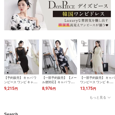
で透け防止 ホワイト 清
きいサイズ 可愛い きれ
ドレス Belsia 加賀美早紀
楚 ミニ丈 エレガント Bel
いめ フレアーワンピ タ
大きいサイズ きれいめ
sia あす楽 送料無料
イトワンピ あす楽 送料
フレアーワンピ 送料無料
無料
【予約販売】 キャバ ワ
【一部予約販売】 【メー
【一部予約販売】 キャバ
ンピース ワンピ キャバ
ル便対応】キャバ ワンピ
ワンピース ワンピ キャ
ワンピース レディース
ース ワンピ キャバワン
バワンピース レディース
9,215
8,976
13,175
円
円
円
パーティードレス 韓国ワ
ピース レディース パー
パーティードレス 韓国ワ
ンピース 透けメッシュ
ティードレス 膝丈 花柄
ンピース レース シャツ
もっと見る
パール ストレッチメッシ
韓国風 ノースリーブ カ
ワンピース セレブワンピ
ュ 体型カバー 結婚式 二
シュクール ストレッチ
ース 高級レース エレガ
次会 セレブワンピース
ワンピース モノトーン
ント キャバ 大人 インナ
肌透け 高級感 DaysPiec
細見せ 大人 DaysPiece K
ーキャミソール付き ウエ
Search