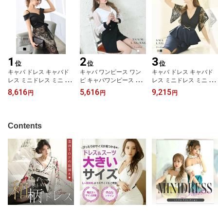
1
2
3
位
位
位
キャバ ドレス キャバド
キャバ ワンピース ワン
キャバ ドレス キャバド
レス ミニドレス ミニ パ
ピ キャバワンピース キ
レス ミニドレス ミニ キ
ーティードレス 大きいサ
ャバワンピ レディース
ャバクラドレス キャバク
8,616
5,616
9,215
円
円
円
イズ オープンショルダー
パーティードレス 袖付
ラ パーティードレス セ
レース おしゃれ 袖付 袖
ミニ ミニワンピ 大きい
クシー 韓国ドレス 韓国
あり 二の腕 パーティー
サイズ 韓国 韓国ワンピ
ブラックレース フリル
可愛い タイト セクシー
シアー カシュクール レ
バイカラー 体型カバー
Contents
膝丈 おすすめ 人気 かわ
ース 長袖 バイカラー ス
大きいサイズ 袖付き お
いい アフター リボン タ
トレッチ 新人 キャバド
呼ばれドレス ギャル ペ
イト 韓国 キャバ嬢 キャ
レス RyuyuChick フレア
プラム タイト Ryuyu み
バクラ あす楽 送料無料
ーワンピ タイトワンピ
りちゃむ ゆずは あす楽
あす楽
送料無料