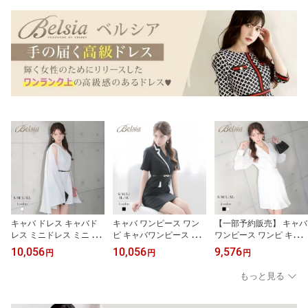
大きいサイズ 可愛い き
ボータイリボン パフ袖
ス セクシー 無地 キャバ
れいめ フレアーワンピ
体型カバー ドール風 フ
ドレス Ryuyu 大きいサ
タイトワンピ カラーワン
ォーマル インナーパンツ
イズ 可愛い きれいめ タ
ピ あす楽 送料無料
付き Ryuyu あす楽 送料
イトワンピ 送料無料
無料
キャバ ドレス キャバド
キャバ ワンピース ワン
【一部予約販売】 キャバ
レス ミニドレス ミニ キ
ピ キャバワンピース レ
ワンピース ワンピ キャ
ャバクラドレス パーティ
ディース パーティードレ
バワンピース レディース
10,056
10,056
9,576
円
円
円
ードレス セクシー 韓国
ス バイカラー 襟付き 配
パーティードレス シフォ
ドレス ケープ風デザイン
色 きちんと感 半袖 二の
ン袖 アシンメトリー 裾
もっと見る
二の腕カバー 高級感 イ
腕カバー ハイウエスト
プリーツ 体型カバー 同
ベントごとやパーティー
脚長 ストレッチ 上質生
伴 インナー着用おすすめ
に 体型カバー 裏地付き
地 Belsia 加賀美早紀 大
長袖 ミニドレス キャバ