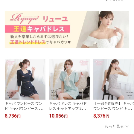
袖ギャザー調節可能 モノ
フレアドレス 袖フリル
ス オフショル マーメイ
トーン カシュクール 花
二の腕華奢見せ オーガン
ドライン 素材ミックス
柄 タイダイ ストレッチ
袖 ビジュー付き ドール
ストレッチ素材 メッシュ
メッシュ ハイウエスト
体型カバー ホワイト ミ
レース ギャザー 細見せ
高級感 RyuyuChick りせ
ニ丈 RyuyuChick りせり
鎖骨見せ 足元透け感 Ryu
り 大きいサイズ 送料無
大きいサイズ 送料無料
yuChick りせり 送料無料
料
キャバ ワンピース ワン
キャバ ドレス キャバド
【一部予約販売】 キャバ
ピ キャバワンピース レ
レス セットアップ 2ピー
ワンピース ワンピ キャ
ディース パーティードレ
ス キャバクラドレス パ
バワンピース レディース
8,736
10,056
8,376
円
円
円
ス ツイード風 上質生地
ーティードレス セクシー
パーティードレス 上品な
トリコロール フレアライ
韓国ドレス 半袖セットア
グレージュ ベアワンピ
もっと見る
ン 七分袖 袖付き 清楚 お
ップ 薄手サマーツイード
タイト 美デコルテ 脚長
嬢様 知的 韓国風 Ryuyu
ミックスツイード 清楚
ウエストベルト ミニドレ