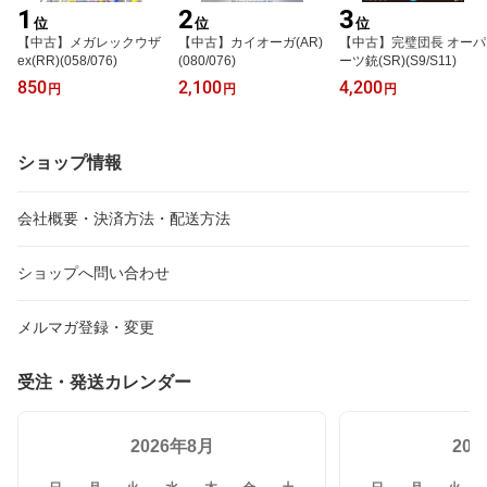
1
2
3
位
位
位
【中古】メガレックウザ
【中古】カイオーガ(AR)
【中古】完璧団長 オーパ
ex(RR)(058/076)
(080/076)
ーツ銃(SR)(S9/S11)
850
2,100
4,200
円
円
円
ショップ情報
会社概要・決済方法・配送方法
ショップへ問い合わせ
メルマガ登録・変更
受注・発送カレンダー
2026年8月
20