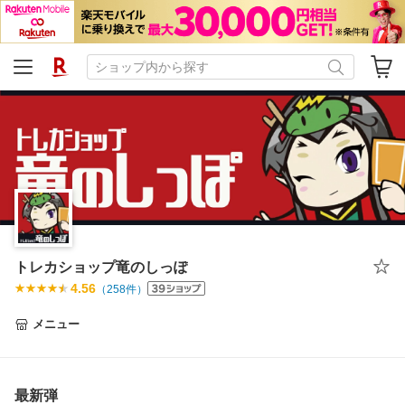
トレカショップ竜のしっぽ
4.56
（
258
件）
メニュー
最新弾