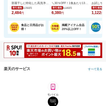
部屋干しに特化した高洗浄・抗菌処方。嫌なニオイを抑え、清潔で爽やかな仕上がりへ。
＼30％OFF！1食あたり133円／エコ梱包！パックご飯 180g×48食
2,760円
9,180円
1,
割引価格
割引価格
割引価格
2,484
6,380
1,122
円
円
円
食品と日用品がお
掲載アイテム全品
日
得！
20%以上OFF！
ポ
楽天のサービス
すべて見る
モバイル