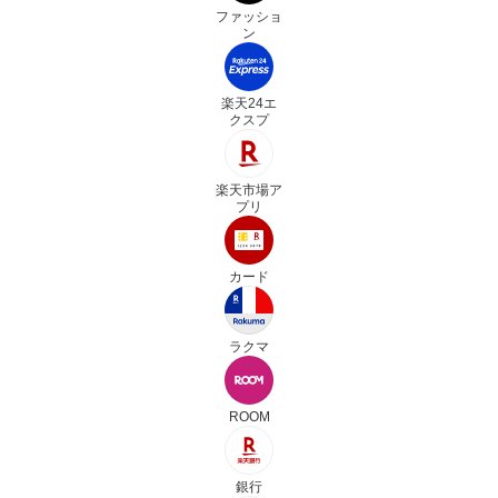
ファッショ
ン
楽天24エ
クスプ
楽天市場ア
プリ
カード
ラクマ
ROOM
銀行