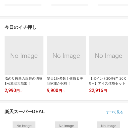
今日のイチ押し
脂のり抜群の銀鮭の切身
楽天1位多数！健康＆美
【ポイント20倍8/4 20:0
1kg激安大放出！
容家電がお得！
0～】アイス体験セット
2,990
9,900
22,916
円
～
円
～
円
楽天スーパーDEAL
すべて見る
No Image
No Image
No Image