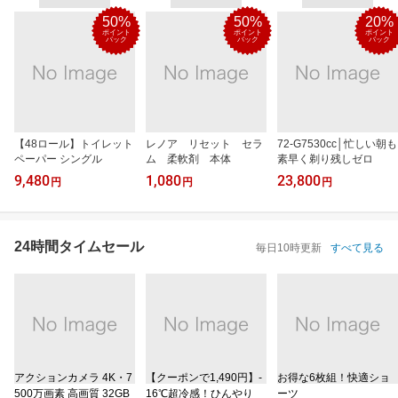
50%
50%
20%
ポイント
ポイント
ポイント
バック
バック
バック
【48ロール】トイレット
レノア リセット セラ
72-G7530cc│忙しい朝も
ペーパー シングル
ム 柔軟剤 本体
素早く剃り残しゼロ
9,480
1,080
23,800
円
円
円
24時間タイムセール
毎日10時更新
すべて見る
アクションカメラ 4K・7
【クーポンで1,490円】-
お得な6枚組！快適ショ
500万画素 高画質 32GB
16℃超冷感！ひんやり
ーツ