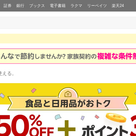
証券
銀行
ブックス
電子書籍
ラクマ
リーベイツ
楽天24
使える。