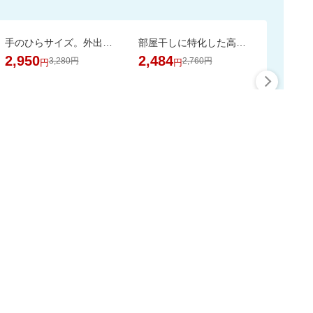
手のひらサイズ。外出先からスマホで家族やペットを見守れるカメラ WTW-W3
部屋干しに特化した高洗浄・抗菌処方。嫌なニオイを抑え、清潔で爽やかな仕上がりへ。
2,950
2,484
3,280円
2,760円
円
円
最大50%ポイント
この時間の注目ピックア
ップ
スーパーDEALをもっと見る