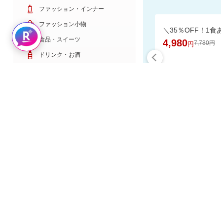
ファッション・インナー
ファッション小物
Rakuten AIで探す
食品・スイーツ
4,980
7,780円
円
ドリンク・お酒
日用雑貨・キッチン用品
コスメ・健康・医薬品
キッズ・ベビー・玩具
家電・TV・カメラ
食品と日用
PC・スマホ・通信
スポーツ・ゴルフ
車・バイク
インテリア・寝具・収納
楽天スーパーDE
ペット・花・DIY工具
サービス・リフォーム