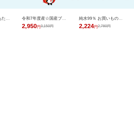
＼35％OFF！1食あたり104円／お茶碗約1杯分！パックご飯 150g×48食
令和7年度産☆国産ブレンド米5kgがお買い得！【楽天オリジナル】
純水99％ お買いものパンダ！ おしりふき 80枚 24個
2,950
2,224
3,150円
2,780円
円
円
掲載アイテム全品20%以
日用品
品がお得！
上OFF！
バック
AL