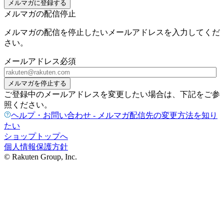
メルマガに登録する
メルマガの配信停止
メルマガの配信を停止したいメールアドレスを入力してくだ
さい。
メールアドレス
必須
メルマガを停止する
ご登録中のメールアドレスを変更したい場合は、下記をご参
照ください。
ヘルプ・お問い合わせ - メルマガ配信先の変更方法を知り
たい
ショップトップへ
個人情報保護方針
© Rakuten Group, Inc.