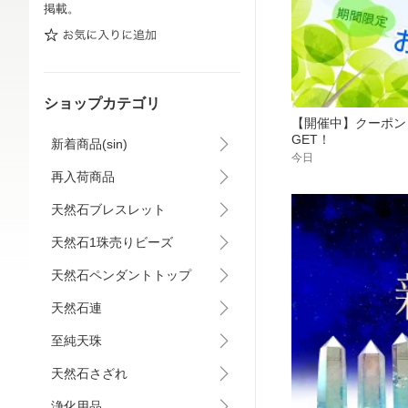
掲載。
ショップカテゴリ
【開催中】クーポン
GET！
新着商品(sin)
今日
再入荷商品
天然石ブレスレット
天然石1珠売りビーズ
天然石ペンダントトップ
天然石連
至純天珠
天然石さざれ
浄化用品