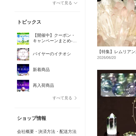
すべて見る
トピックス
【開催中】クーポン・
キャンペーンまとめ-天
然石や癒しの雑貨をお
得にGET！
【特集】レムリアン
バイヤーのイチオシ
2026/06/20
新着商品
再入荷商品
すべて見る
ショップ情報
会社概要・決済方法・配送方法