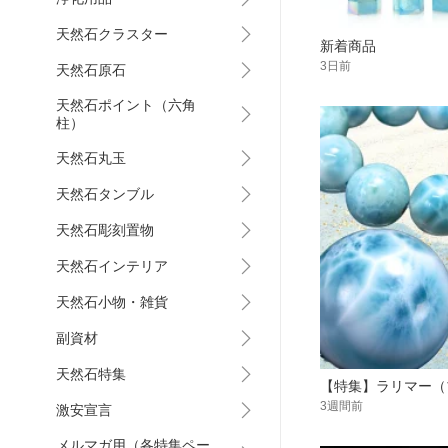
天然石クラスター
新着商品
3日前
天然石原石
天然石ポイント（六角
柱）
天然石丸玉
天然石タンブル
天然石彫刻置物
天然石インテリア
天然石小物・雑貨
副資材
天然石特集
【特集】ラリマー（
3週間前
激安宣言
メルマガ用（各特集ペー