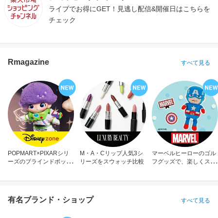
ライブでお得にGET！見逃し配信&開催日はこちらを
チェック
Rmagazine
すべて見る
POPMART×PIXARシリ
M・A・Cリップ人気3シ
マーベルヒーローのゴル
ーズのブラインドボック
リーズをスウォッチ比較
フグッズで、楽しくスコ
ス
アアップ！
有名ブランド・ショップ
すべて見る