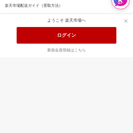
楽天市場配送ガイド（受取方法）
楽天にお店を開きませんか？
ようこそ 楽天市場へ
楽天ショッピングサービスご利用規約
ログイン
ページ内容・広告に関するご意見はこちら
新規会員登録はこちら
楽天クラッチ募金
Rakuten Ichiba English Guide
ご利用ガイド
ヘルプ
ログイン
8/16(日)メンテナンス実施のお知らせ
プラットフォームの透明性及び公正性の向上に関する取り組み