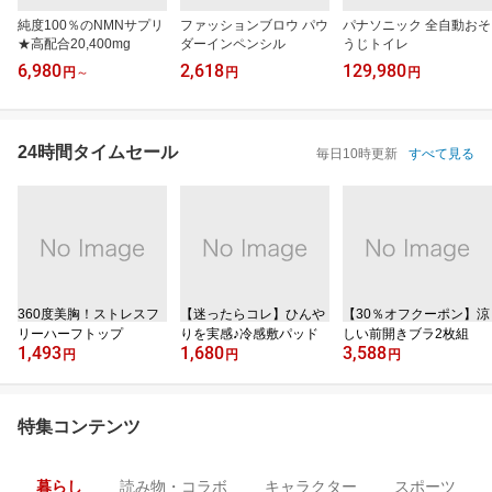
純度100％のNMNサプリ
ファッションブロウ パウ
パナソニック 全自動おそ
★高配合20,400mg
ダーインペンシル
うじトイレ
6,980
2,618
129,980
円
～
円
円
24時間タイムセール
毎日10時更新
すべて見る
360度美胸！ストレスフ
【迷ったらコレ】ひんや
【30％オフクーポン】涼
リーハーフトップ
りを実感♪冷感敷パッド
しい前開きブラ2枚組
1,493
1,680
3,588
円
円
円
特集コンテンツ
暮らし
読み物・コラボ
キャラクター
スポーツ