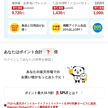
保存食・お弁当にアレンジ無限大！無添加調理＆常温保存可能ミートボール50袋セット
＼11％OFF！／コンパクトな2倍巻き！キッチンペーパー 12ロール
10,800円
1,620円
1,
割引価格
割引価格
割引価格
9,720
1,430
1,000
円
円
円
食品と日用品がお
掲載アイテム全品
日
得！
20%以上OFF！
ポ
?
あなたはポイント
合計
倍
ログインしてあなたの倍率を確認！
ポイント最大
18.5
倍
!
とは？
7/1から楽天ポイントカード＋ファミリーマートをSPU対象サービスに追加、
Rakuten Pashaのポイント獲得条件を変更