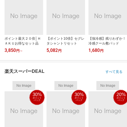
ポイント最大２０倍│Ｈ
【ポイント10倍】セグレ
【強冷感】残りわずか！
ＡＫＵお得なセット品
タシャントリセット
冷感クール敷パッド
3,850
5,082
1,680
円
～
円
円
楽天スーパーDEAL
すべて見る
No Image
No Image
No Image
30%
30%
20%
ポイント
ポイント
ポイント
バック
バック
バック