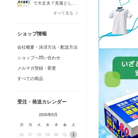
で大丈夫？見落としが
ちなトイレ対策
すべて見る
ショップ情報
会社概要・決済方法・配送方法
ショップへ問い合わせ
メルマガ登録・変更
すべての商品
受注・発送カレンダー
2026年8月
日
月
火
水
木
金
土
26
27
28
29
30
31
1