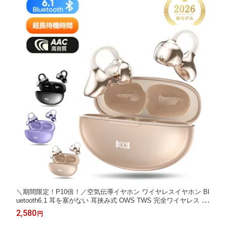
＼期間限定！P10倍！／空気伝導イヤホン ワイヤレスイヤホン Bl
uetooth6.1 耳を塞がない 耳挟み式 OWS TWS 完全ワイヤレス 低
遅延 HiFi高音質 指向性音声 軽量 快適装着 長時間再生 ENCノイ
2,580
円
ズキャンセリング マイク内蔵 防水防滴 iPhone17 iPhone16e Andr
oid対応