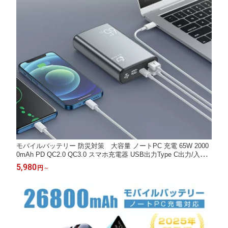
モバイルバッテリー 防災対策 大容量 ノートPC 充電 65W 2000
0mAh PD QC2.0 QC3.0 スマホ充電器 USB出力Type C出力/入力
PD65W ポリマーリチウム電池 高品質チップ 残電量表示 iPhone i
5,980
円
～
Pad Android MacBook pc 等対応 機内に持ち込み可能