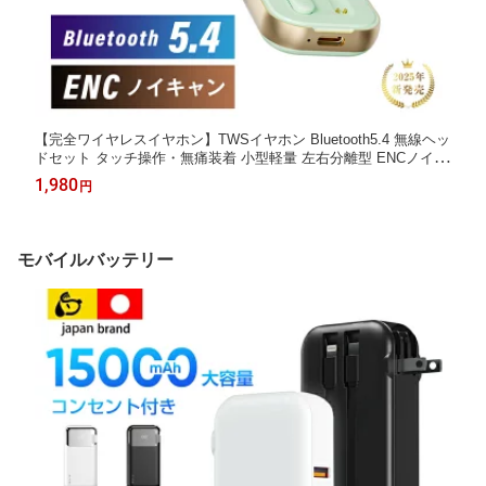
【完全ワイヤレスイヤホン】TWSイヤホン Bluetooth5.4 無線ヘッ
ドセット タッチ操作・無痛装着 小型軽量 左右分離型 ENCノイズ
キャンセリング HiFi高音質 マイク内蔵 低遅延 ストラップ付き 首
1,980
円
掛け 長時間使用可能 2025年最新型 アップル対応 防水防滴
モバイルバッテリー