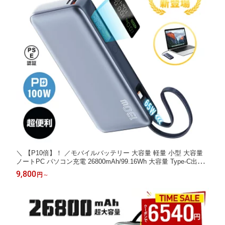
＼ 【P10倍】！ ／モバイルバッテリー 大容量 軽量 小型 大容量
ノートPC パソコン充電 26800mAh/99.16Wh 大容量 Type-C出力/
入力 ケーブル不要 3台同時充電 PD 100W急速充電 互換性抜群 LE
9,800
円
～
Dデジタル残電量表示 iPhone16 15充電 防災グッズ PSE認証済み