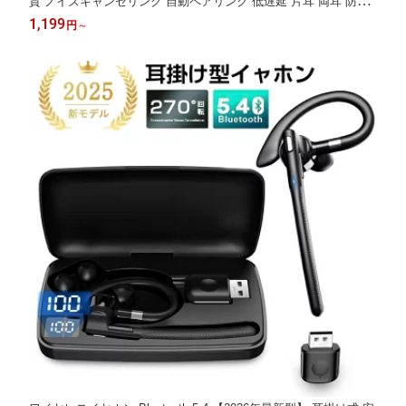
質 ノイズキャンセリング 自動ペアリング 低遅延 片耳 両耳 防水
電量表示 超長時間再生 iPhone iPad Android ブルートゥースイヤ
1,199
円
～
ホン 記念品 入学