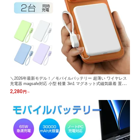
＼2026年最新モデル！／モバイルバッテリー 超薄い ワイヤレス
充電器 magsafe対応 小型 軽量 3in1 マグネット式磁気吸着 置くだ
けで充電 15W PD対応 20w急速充電 6800mAh QC対応 Type-C入
2,280
円
～
力 ワイヤレス出力 iPhone12 以上シリーズ対応