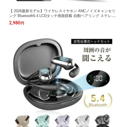
【 2026最新モデル】ワイヤレスイヤホン ANCノイズキャンセリ
ング Bluetooth5.4 LCDタッチ画面搭載 自動ペアリング ステレオ
高音質 低遅延 ゲーム/音楽対応 クリア通話 長時間再生 Type-C充
2,980
円
電 軽量設計