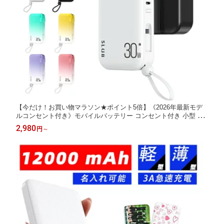
【今だけ！お買い物マラソン★ポイント5倍】《2026年最新モデ
ルコンセント付き》モバイルバッテリー コンセント付き 小型 軽
量 大容量 55wh 22.5W 急速充電 ケーブル内蔵 5台同時充電 USB
2,980
円
～
充電器 アダプター スマホ充電器 PSE認証済 iPhone 15 16 17 iPa
d Android