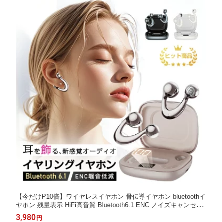
【今だけP10倍】ワイヤレスイヤホン 骨伝導イヤホン bluetoothイ
ヤホン 残量表示 HiFi高音質 Bluetooth6.1 ENC ノイズキャンセリ
ング 自動ペアリング 長時間再生 安定接続 Type‐C急速充電 イヤ
3,980
円
ーカフ型 防水 耳かけイヤホン マイク内蔵 iPhone/Android 旅行