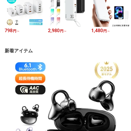
798
2,980
1,480
円
～
円
～
円
～
新着アイテム