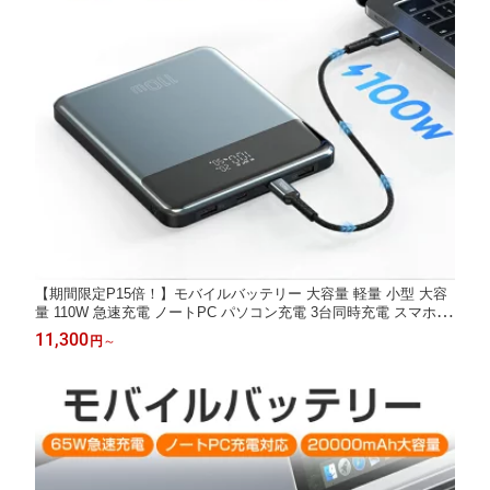
【期間限定P15倍！】モバイルバッテリー 大容量 軽量 小型 大容
量 110W 急速充電 ノートPC パソコン充電 3台同時充電 スマホ充
電器 USB Type C出力 入力 残電量表示 充電器 iPhone iPad Andro
11,300
円
～
id MacBook pc Switch 対応 PSE認証済み