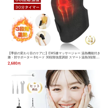
【季節の変わり目のケアに】EMS膝マッサージャー 温熱機能付き
膝・肘サポーター 8モード 30段階強度調節 スマート温熱3段階 薄
型 軽量 コードレス 関節ケア 冷え対策 スポーツ後ケア ランニン
2,680
円
グ リハビリ 膝肘兼用 男女兼用 自宅ケア