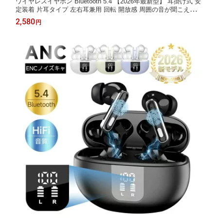
ワイヤレスイヤホン Bluetooth 5.4 【2026年最新型】 耳掛け式 安
定装着 片耳タイプ 左右耳兼用 回転 開放感 周囲の音が聞こえる
ハンズフリー通話 ENC ノイズリダクション 高音質 Bluetoothアダ
2,580
円
プター付き コンパクト iOS/Android/Windows対応 【PL保険加入
済み製品・安心】