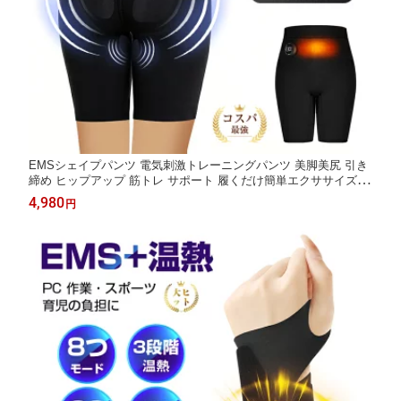
EMSシェイプパンツ 電気刺激トレーニングパンツ 美脚美尻 引き
締め ヒップアップ 筋トレ サポート 履くだけ簡単エクササイズ 多
モード調整 強度レベル調節 充電式 自宅フィットネス ダイエット
4,980
円
サポート 燃焼サポート スリムケア 男女兼用 ボディメイク 健康サ
ポート