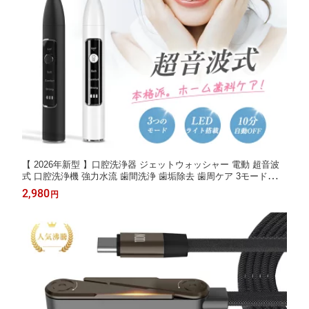
【 2026年新型 】口腔洗浄器 ジェットウォッシャー 電動 超音波
式 口腔洗浄機 強力水流 歯間洗浄 歯垢除去 歯周ケア 3モード調整
LEDライト搭載 2種類ノズル USB充電式 コードレス 10分自動OF
2,980
円
F 軽量 携帯用 家庭用 出張 旅行 矯正対応 毎日口腔ケア 必需品