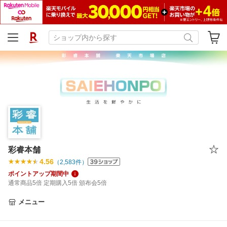
彩睿本舗
4.56
（
2,583
件）
ポイントアップ期間中
通常商品5倍 定期購入5倍 頒布会5倍
メニュー