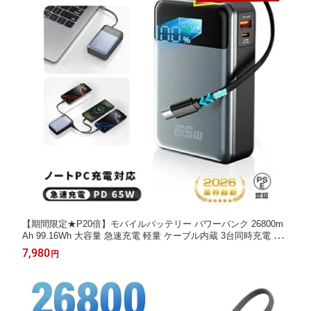
【期間限定★P20倍】モバイルバッテリー パワーバンク 26800m
Ah 99.16Wh 大容量 急速充電 軽量 ケーブル内蔵 3台同時充電 Typ
e-C出入力 USBポート 持ち運び便利 PD/QC3.0対応 PD65W iPho
7,980
円
ne 17シリーズ対応 iPhone16 15充電器 ノートパソコン充電