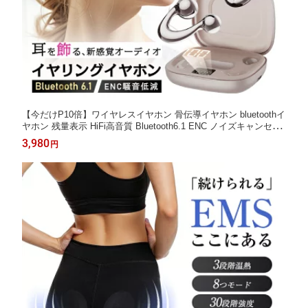
【今だけP10倍】ワイヤレスイヤホン 骨伝導イヤホン bluetoothイ
ヤホン 残量表示 HiFi高音質 Bluetooth6.1 ENC ノイズキャンセリ
ング 自動ペアリング 長時間再生 安定接続 Type‐C急速充電 イヤ
3,980
円
ーカフ型 防水 耳かけイヤホン マイク内蔵 iPhone/Android 旅行
軽量設計