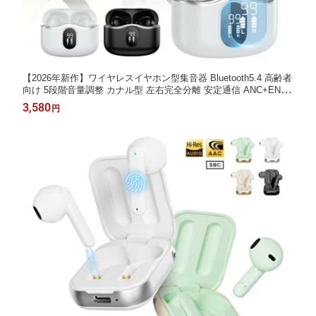
【2026年新作】ワイヤレスイヤホン型集音器 Bluetooth5.4 高齢者
向け 5段階音量調整 カナル型 左右完全分離 安定通信 ANC+ENC
ノイズ低減 無痛装着 高音質 クリア通話 充電ケース付き マイク内
3,580
円
蔵 iOS/Android/Windows対応 補聴器ではありません