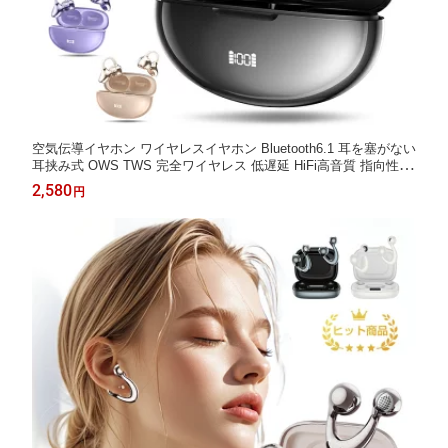
空気伝導イヤホン ワイヤレスイヤホン Bluetooth6.1 耳を塞がない
耳挟み式 OWS TWS 完全ワイヤレス 低遅延 HiFi高音質 指向性音
声 軽量 快適装着 長時間再生 ENCノイズキャンセリング マイク
2,580
円
内蔵 防水防滴 iPhone17 iPhone16e Android対応