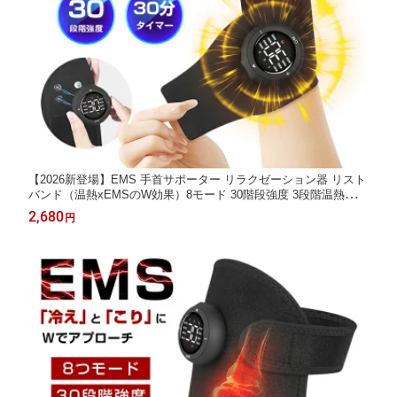
【2026新登場】EMS 手首サポーター リラクゼーション器 リスト
バンド（温熱xEMSのW効果）8モード 30階段強度 3段階温熱で手
首をしっかりケア Type-C充電 超軽量 携帯便利 プレゼント 育児
2,680
円
家事 パソコン作業 男女/左右兼用 ブラック