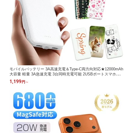
モバイルバッテリー 3A高速充電＆Type-C両方向対応★12000mAh
大容量 軽量 3A急速充電 3台同時充電可能 2USBポートスマホ充
電器 指紋防止 TYPE-C入力 残量表示 名入れ 卒部 記念品 防災グ
1,199
円
～
ッズ PSE認証済 iPhone iPad Android対応