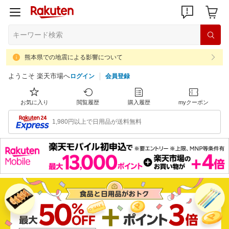
熊本県での地震による影響について
ようこそ 楽天市場へ
ログイン
会員登録
お気に入り
閲覧履歴
購入履歴
myクーポン
1,980円以上で日用品が送料無料