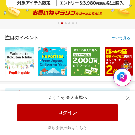
注目のイベント
すべて見る
ようこそ 楽天市場へ
ログイン
レビュー累計1.2万件 無香料の国産エプソムソルト入浴剤で汗ばむ肌もすっきり
＼11％OFF！／コンパクトな2倍巻き！キッチンペーパー 12ロール
新規会員登録はこちら
1,462円
1,620円
5,
割引価格
割引価格
割引価格
1,235
1,430
5,098
円
円
円