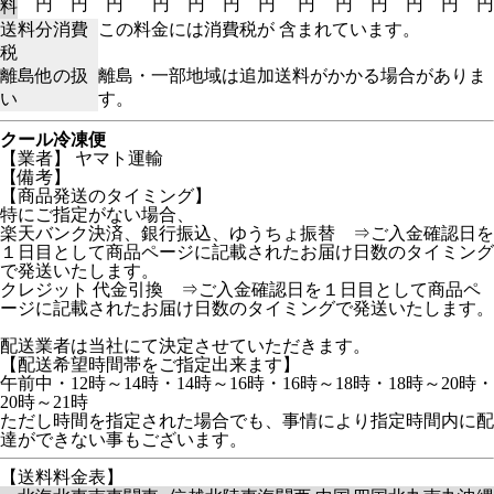
円
円
円
円
円
円
円
円
円
円
円
円
円
料
送料分消費
この料金には消費税が 含まれています。
税
離島他の扱
離島・一部地域は追加送料がかかる場合がありま
い
す。
クール冷凍便
【業者】 ヤマト運輸
【備考】
【商品発送のタイミング】
特にご指定がない場合、
楽天バンク決済、銀行振込、ゆうちょ振替 ⇒ご入金確認日を
１日目として商品ページに記載されたお届け日数のタイミング
で発送いたします。
クレジット 代金引換 ⇒ご入金確認日を１日目として商品ペ
ージに記載されたお届け日数のタイミングで発送いたします。
配送業者は当社にて決定させていただきます。
【配送希望時間帯をご指定出来ます】
午前中・12時～14時・14時～16時・16時～18時・18時～20時・
20時～21時
ただし時間を指定された場合でも、事情により指定時間内に配
達ができない事もございます。
【送料料金表】