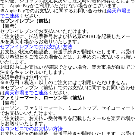
その他、ショップの設定状況やご注文時の選択内容などによっ
て、Apple Payがご利用いただけない場合がございます。
※Apple Payでのお支払いに関するお問い合わせは
楽天市場ま
でご連絡
ください。
セブンイレブン（前払）
【備考】
セブンイレブンでお支払いいただけます。
ご注文後に、払込票番号および払込票のURLを記載したメー
ルを楽天市場からお送りいたします。
セブンイレブンでのお支払い方法
お支払い状況の確認後、発送手続きが開始いたします。お受け
取り希望日をご指定の場合などは、お早めのお支払いをお願い
いたします。
14日以内にお支払いが確認できない場合、楽天市場が自動でご
注文をキャンセルいたします。
決済手数料は無料です。
※30万円（税込）以上のご注文にはご利用いただけません。
※セブンイレブン（前払）でのお支払いに関するお問い合わせ
は
楽天市場までご連絡
ください。
ファミリーマート、ローソン等（前払）
【備考】
ローソン、ファミリーマート、ミニストップ、セイコーマート
でお支払いいただけます。
ご注文後に、お支払い受付番号を記載したメールを楽天市場か
らお送りいたします。
各コンビニでのお支払い方法
お支払い状況の確認後、発送手続きが開始いたします。お受け