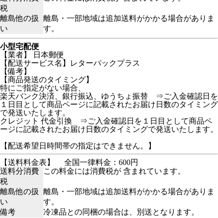
税
離島他の扱
離島・一部地域は追加送料がかかる場合がありま
い
す。
小型宅配便
【業者】 日本郵便
【配送サービス名】レターパックプラス
【備考】
【商品発送のタイミング】
特にご指定がない場合、
楽天バンク決済、銀行振込、ゆうちょ振替 ⇒ご入金確認日を
１日目として商品ページに記載されたお届け日数のタイミング
で発送いたします。
クレジット 代金引換 ⇒ご入金確認日を１日目として商品ペ
ージに記載されたお届け日数のタイミングで発送いたします。
【配送希望日時間帯の指定はできません。】
【送料料金表】
全国一律料金：600円
送料分消費
この料金には消費税が 含まれています。
税
離島他の扱
離島・一部地域は追加送料がかかる場合がありま
い
す。
備考
冷凍品との同梱の場合は、別送となります。