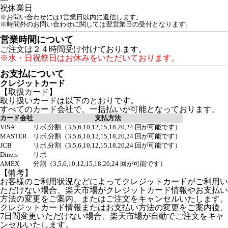
祝
休業日
※お問い合わせには1営業日以内に返信します。
※時間外のお問い合わせに関しては翌営業日の受付となります。
営業時間について
ご注文は２４時間受け付けております。
※水・日祝祭日はお休みをいただいております。
お支払について
クレジットカード
【取扱カード】
取り扱いカードは以下のとおりです。
すべてのカード会社で、一括払いが可能となっております。
カード会社
支払方法
VISA
リボ,分割（3,5,6,10,12,15,18,20,24 回が可能です）
MASTER
リボ,分割（3,5,6,10,12,15,18,20,24 回が可能です）
JCB
リボ,分割（3,5,6,10,12,15,18,20,24 回が可能です）
Diners
リボ
AMEX
分割（3,5,6,10,12,15,18,20,24 回が可能です）
【備考】
お客様のご利用状況などによってクレジットカードがご利用い
ただけない場合、楽天市場がクレジットカード情報やお支払い
方法の変更をご案内、またはご注文をキャンセルいたします。
クレジットカード情報またはお支払い方法の変更をご案内後、
7日間変更いただけない場合、楽天市場が自動でご注文をキャ
ンセルいたします。