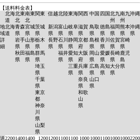
【送料料金表】
北海
北東
南東
関東
信越
北陸
東海
関西
中国
四国
北九
南九
沖縄
道
北
北
州
州
地
北海
青森
宮城
茨城
新潟
富山
岐阜
滋賀
鳥取
徳島
福岡
熊本
沖縄
域
道
県
県
県
県
県
県
県
県
県
県
県
県
詳
岩手
山形
栃木
長野
石川
静岡
京都
島根
香川
佐賀
宮崎
細
県
県
県
県
県
県
府
県
県
県
県
秋田
福島
群馬
福井
愛知
大阪
岡山
愛媛
長崎
鹿児
県
県
県
県
県
府
県
県
県
島
埼玉
三重
兵庫
広島
高知
大分
県
県
県
県
県
県
県
千葉
奈良
山口
県
県
県
東京
和歌
都
山
神奈
県
川
県
山梨
県
送
2200
1400
1400
1200
1200
1100
1100
1000
1000
1100
1000
1000
2200