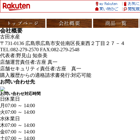
会社概要
古田水産
〒731-0136 広島県広島市安佐南区長束西２丁目２７－４
TEL:082-279-2570 FAX:082-279-2548
代表者:野見山 知奈美
店舗運営責任者:古座 真一
店舗セキュリティ責任者:古座 真一
購入履歴からの適格請求書発行:対応可能
お問い合わせ先
お問い合わせ対応時間
日
休業日
月
07:00 ～ 14:00
火
07:00 ～ 14:00
水
休業日
木
07:00 ～ 14:00
金
07:00 ～ 14:00
土
07:00 ～ 14:00