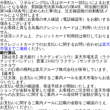
分割払い、リボルビング払い又はボーナス一括払いによるお支
払いとなる場合、割賦販売法第30条2の3第4項、同法施行規則
第54条1項各号に定められた事項は、注文確認後の自動配信メ
ールにより交付します。
※ご注文の際にお客様の本人確認（電話確認等）をお願いする
場合もございます。
※お客様と異なる名義のクレジットカードはご利用いただけま
せん。
※決済システム上、クレジットカード利用控は発行しておりま
せん。
※クレジットカードでのお支払いに関するお問い合わせは
楽天
市場までご連絡
ください。
銀行振込
【振込先】楽天銀行（ラクテンギンコウ）楽天市場支店（ラク
テンイチバシテン） 普通 2318272 ラクテン（サンチヨウメヨ
コチヨウ
※この口座の権利は楽天グループ株式会社が保有しています。
【備考】
ご注文後、お支払いに関するご案内メールを楽天市場からお送
りいたします。
お支払い状況の確認後、発送手続きが開始いたします。
ショップが金額を変更した場合、お客様のご注文時と楽天市場
からのお支払いに関するご案内メール送信時で金額が異なりま
す。
お支払いに関するご案内メールに記載の金額をご確認のうえ、
お支払いください。