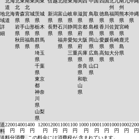
北海
北東
南東
関東
信越
北陸
東海
関西
中国
四国
北九
南九
沖縄
道
北
北
州
州
地
北海
青森
宮城
茨城
新潟
富山
岐阜
滋賀
鳥取
徳島
福岡
熊本
沖縄
域
道
県
県
県
県
県
県
県
県
県
県
県
県
詳
岩手
山形
栃木
長野
石川
静岡
京都
島根
香川
佐賀
宮崎
細
県
県
県
県
県
県
府
県
県
県
県
秋田
福島
群馬
福井
愛知
大阪
岡山
愛媛
長崎
鹿児
県
県
県
県
県
府
県
県
県
島
埼玉
三重
兵庫
広島
高知
大分
県
県
県
県
県
県
県
千葉
奈良
山口
県
県
県
東京
和歌
都
山
神奈
県
川
県
山梨
県
送
2200
1400
1400
1200
1200
1100
1100
1000
1000
1100
1000
1000
2200
円
円
円
円
円
円
円
円
円
円
円
円
円
料
送料分消費
この料金には消費税が 含まれています。