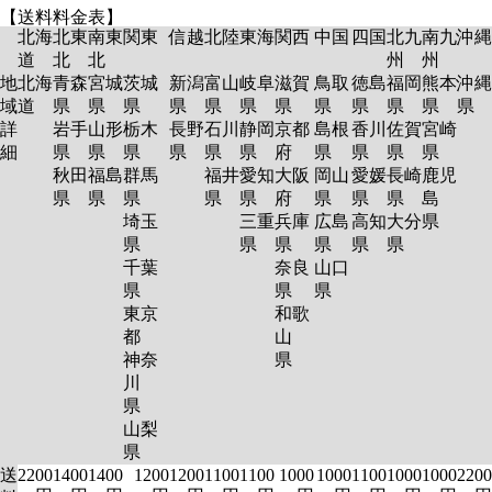
【送料料金表】
北海
北東
南東
関東
信越
北陸
東海
関西
中国
四国
北九
南九
沖縄
道
北
北
州
州
地
北海
青森
宮城
茨城
新潟
富山
岐阜
滋賀
鳥取
徳島
福岡
熊本
沖縄
域
道
県
県
県
県
県
県
県
県
県
県
県
県
詳
岩手
山形
栃木
長野
石川
静岡
京都
島根
香川
佐賀
宮崎
細
県
県
県
県
県
県
府
県
県
県
県
秋田
福島
群馬
福井
愛知
大阪
岡山
愛媛
長崎
鹿児
県
県
県
県
県
府
県
県
県
島
埼玉
三重
兵庫
広島
高知
大分
県
県
県
県
県
県
県
千葉
奈良
山口
県
県
県
東京
和歌
都
山
神奈
県
川
県
山梨
県
送
2200
1400
1400
1200
1200
1100
1100
1000
1000
1100
1000
1000
2200