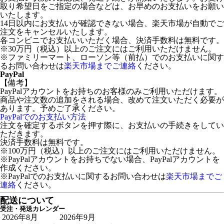
取り希望日をご指定の場合などは、お早めのお支払いをお願い
いたします。
14日以内にお支払いが確認できない場合、楽天市場が自動でご
注文をキャンセルいたします。
各コンビニでお支払いいただく場合、決済手数料は無料です。
※30万円（税込）以上のご注文にはご利用いただけません。
※ファミリーマート、ローソン等（前払）でのお支払いに関す
るお問い合わせは
楽天市場までご連絡
ください。
PayPal
【備考】
PayPalアカウントをお持ちのお客様のみご利用いただけます。
商品や注文数の追加をされる場合、改めて注文いただく必要が
あります。予めご了承ください。
PayPalでのお支払い方法
注文を確定するボタンを押す際に、お支払いの手続きをしてい
ただきます。
決済手数料は無料です。
※100万円（税込）以上のご注文にはご利用いただけません。
※PayPalアカウントをお持ちでない場合、PayPalアカウントを
作成ください。
※PayPalでのお支払いに関するお問い合わせは
楽天市場までご
連絡
ください。
配送について
受注・発送カレンダー
2026年8月
2026年9月