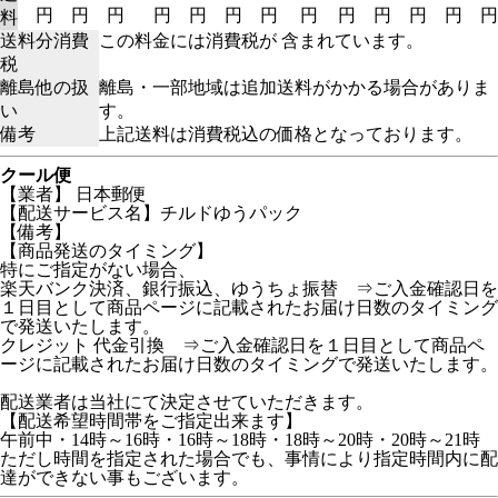
円
円
円
円
円
円
円
円
円
円
円
円
円
料
送料分消費
この料金には消費税が 含まれています。
税
離島他の扱
離島・一部地域は追加送料がかかる場合がありま
い
す。
備考
上記送料は消費税込の価格となっております。
クール便
【業者】 日本郵便
【配送サービス名】チルドゆうパック
【備考】
【商品発送のタイミング】
特にご指定がない場合、
楽天バンク決済、銀行振込、ゆうちょ振替 ⇒ご入金確認日を
１日目として商品ページに記載されたお届け日数のタイミング
で発送いたします。
クレジット 代金引換 ⇒ご入金確認日を１日目として商品ペ
ージに記載されたお届け日数のタイミングで発送いたします。
配送業者は当社にて決定させていただきます。
【配送希望時間帯をご指定出来ます】
午前中・14時～16時・16時～18時・18時～20時・20時～21時
ただし時間を指定された場合でも、事情により指定時間内に配
達ができない事もございます。