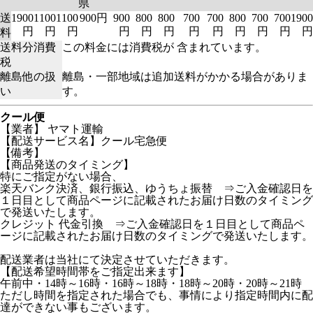
県
送
1900
1100
1100
900円
900
800
800
700
700
800
700
700
1900
円
円
円
円
円
円
円
円
円
円
円
円
料
送料分消費
この料金には消費税が 含まれています。
税
離島他の扱
離島・一部地域は追加送料がかかる場合がありま
い
す。
クール便
【業者】 ヤマト運輸
【配送サービス名】クール宅急便
【備考】
【商品発送のタイミング】
特にご指定がない場合、
楽天バンク決済、銀行振込、ゆうちょ振替 ⇒ご入金確認日を
１日目として商品ページに記載されたお届け日数のタイミング
で発送いたします。
クレジット 代金引換 ⇒ご入金確認日を１日目として商品ペ
ージに記載されたお届け日数のタイミングで発送いたします。
配送業者は当社にて決定させていただきます。
【配送希望時間帯をご指定出来ます】
午前中・14時～16時・16時～18時・18時～20時・20時～21時
ただし時間を指定された場合でも、事情により指定時間内に配
達ができない事もございます。