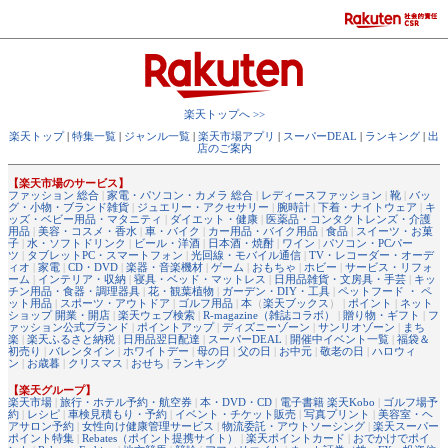
楽天トップへ >>
楽天トップ
|
特集一覧
|
ジャンル一覧
|
楽天市場アプリ
|
スーパーDEAL
|
ランキング
|
出
店のご案内
【楽天市場のサービス】
ファッション 総合
|
家電・パソコン・カメラ 総合
|
レディースファッション
|
靴
|
バッ
グ・小物・ブランド雑貨
|
ジュエリー・アクセサリー
|
腕時計
|
下着・ナイトウェア
|
キ
ッズ・ベビー用品・マタニティ
|
ダイエット・健康
|
医薬品・コンタクトレンズ・介護
用品
|
美容・コスメ・香水
|
車・バイク
|
カー用品・バイク用品
|
食品
|
スイーツ・お菓
子
|
水・ソフトドリンク
|
ビール・洋酒
|
日本酒・焼酎
|
ワイン
|
パソコン・PCパー
ツ
|
タブレットPC・スマートフォン
|
光回線・モバイル通信
|
TV・レコーダー・オーデ
ィオ
|
家電
|
CD・DVD
|
楽器・音楽機材
|
ゲーム
|
おもちゃ
|
ホビー
|
サービス・リフォ
ーム
|
インテリア・収納
|
寝具・ベッド・マットレス
|
日用品雑貨・文房具・手芸
|
キッ
チン用品・食器・調理器具
|
花・観葉植物
|
ガーデン・DIY・工具
|
ペットフード ・ ペ
ット用品
|
スポーツ・アウトドア
|
ゴルフ用品
|
本
（
楽天ブックス
） |
ポイント
|
ネット
ショップ 開業・開店
|
楽天ウェブ検索
|
R-magazine（雑誌コラボ）
|
贈り物・ギフト
|
フ
ァッション公式ブランド
|
ポイントアップ
|
ディズニーゾーン
|
サンリオゾーン
|
まち
楽
|
楽天ふるさと納税
|
日用品翌日配達
|
スーパーDEAL
|
開催中イベント一覧
|
福袋＆
初売り
|
バレンタイン
|
ホワイトデー
|
母の日
|
父の日
|
お中元
|
敬老の日
|
ハロウィ
ン
|
お歳暮
|
クリスマス
|
おせち
|
ランキング
【楽天グループ】
楽天市場
|
旅行・ホテル予約・航空券
|
本・DVD・CD
|
電子書籍 楽天Kobo
|
ゴルフ場予
約
|
レシピ
|
車検見積もり・予約
|
イベント・チケット販売
|
写真プリント
|
美容室・ヘ
アサロン予約
|
女性向け健康管理サービス
|
物流委託・アウトソーシング
|
楽天スーパー
ポイント特集
|
Rebates（ポイント提携サイト）
|
楽天ポイントカード
|
おでかけでポイ