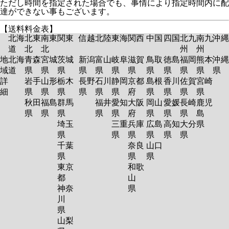
ただし時間を指定された場合でも、事情により指定時間内に配
達ができない事もございます。
【送料料金表】
北海
北東
南東
関東
信越
北陸
東海
関西
中国
四国
北九
南九
沖縄
道
北
北
州
州
地
北海
青森
宮城
茨城
新潟
富山
岐阜
滋賀
鳥取
徳島
福岡
熊本
沖縄
域
道
県
県
県
県
県
県
県
県
県
県
県
県
詳
岩手
山形
栃木
長野
石川
静岡
京都
島根
香川
佐賀
宮崎
細
県
県
県
県
県
県
府
県
県
県
県
秋田
福島
群馬
福井
愛知
大阪
岡山
愛媛
長崎
鹿児
県
県
県
県
県
府
県
県
県
島
埼玉
三重
兵庫
広島
高知
大分
県
県
県
県
県
県
県
千葉
奈良
山口
県
県
県
東京
和歌
都
山
神奈
県
川
県
山梨