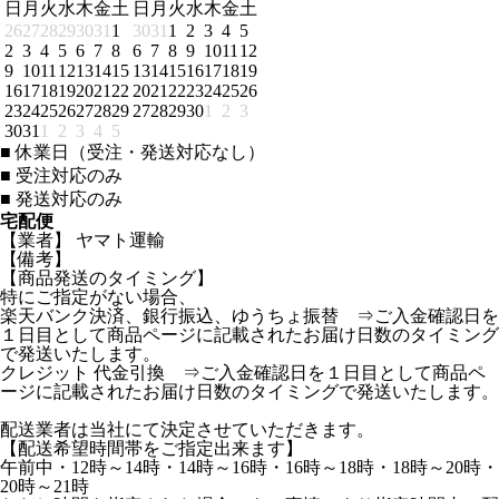
日
月
火
水
木
金
土
日
月
火
水
木
金
土
26
27
28
29
30
31
1
30
31
1
2
3
4
5
2
3
4
5
6
7
8
6
7
8
9
10
11
12
9
10
11
12
13
14
15
13
14
15
16
17
18
19
16
17
18
19
20
21
22
20
21
22
23
24
25
26
23
24
25
26
27
28
29
27
28
29
30
1
2
3
30
31
1
2
3
4
5
■
休業日（受注・発送対応なし）
■
受注対応のみ
■
発送対応のみ
宅配便
【業者】 ヤマト運輸
【備考】
【商品発送のタイミング】
特にご指定がない場合、
楽天バンク決済、銀行振込、ゆうちょ振替 ⇒ご入金確認日を
１日目として商品ページに記載されたお届け日数のタイミング
で発送いたします。
クレジット 代金引換 ⇒ご入金確認日を１日目として商品ペ
ージに記載されたお届け日数のタイミングで発送いたします。
配送業者は当社にて決定させていただきます。
【配送希望時間帯をご指定出来ます】
午前中・12時～14時・14時～16時・16時～18時・18時～20時・
20時～21時