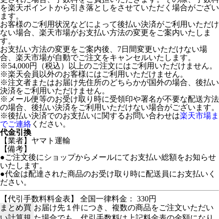
を楽天ポイントから引き落としをさせていただく場合がござい
ます。
お客様のご利用状況などによって後払い決済がご利用いただけ
ない場合、楽天市場がお支払い方法の変更をご案内いたしま
す。
お支払い方法の変更をご案内後、7日間変更いただけない場
合、楽天市場が自動でご注文をキャンセルいたします。
※54,000円（税込）以上のご注文にはご利用いただけません。
※楽天会員以外のお客様にはご利用いただけません。
※注文者またはお届け先住所のどちらかが国外の場合、後払い
決済をご利用いただけません。
※メール便等のお受け取り時に受領印や署名が不要な配送方法
の場合、後払い決済をご利用いただけない場合がございます。
※後払い決済でのお支払いに関するお問い合わせは
楽天市場ま
でご連絡
ください。
代金引換
【業者】ヤマト運輸
【備考】
●ご注文後にショップからメールにてお支払い総額をお知らせ
いたします。
●代金は配達された商品のお受け取り時に配送員にお支払いく
ださい。
【代引手数料料金表】 全国一律料金： 330円
まとめ買
お届け先１件につき、複数の商品をご注文いただい
い計算規
た場合でも、代引手数料は上記料金表の金額になり