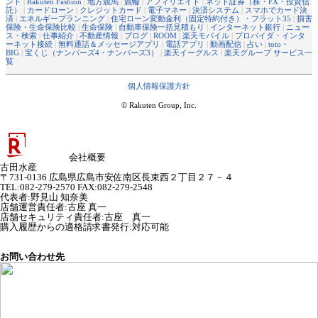
ント
|
Rakuten Fashion
|
地方競馬
|
競輪
|
アフィリエイト
|
ネット証券（株・FX・投資信
託）
|
カードローン
|
クレジットカード
|
電子マネー
|
決済システム
|
スマホでカード決
済
|
エネルギープランニング
|
住宅ローン変動金利（固定特約付き）・フラット35
|
損害
保険・生命保険比較
|
生命保険
|
自動車保険一括見積もり
|
インターネット銀行
|
ニュー
ス・検索
|
仕事紹介
|
不動産情報
|
ブログ
|
ROOM
|
楽天モバイル
|
プロバイダ・インタ
ーネット接続
|
無料通話＆メッセージアプリ
|
電話アプリ
|
動画配信
|
占い
|
toto・
BIG
|
宝くじ（ナンバーズ4・ナンバーズ3）
|
楽天イーグルス
|
楽天グループ サービス一
覧
個人情報保護方針
© Rakuten Group, Inc.
会社概要
古田水産
〒731-0136 広島県広島市安佐南区長束西２丁目２７－４
TEL:082-279-2570 FAX:082-279-2548
代表者
:
野見山 知奈美
店舗運営責任者
:
古座 真一
店舗セキュリティ責任者
:
古座 真一
購入履歴からの適格請求書発行:対応可能
お問い合わせ先