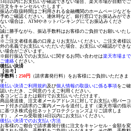
14日以内にお支払いが確認できない場合、楽天市場が自動でご
注文をキャンセルいたします。
振込の取扱時間はご利用される金融機関のホームページなどを
予めご確認ください。連休時など、銀行窓口でお振込みができ
ない場合は、ATMやネットバンキングにてお振込みくださ
い。
誠に勝手ながら、振込手数料はお客様のご負担でお願いいたし
ます。
※ご注文者様名義の口座よりお支払いください。ご注文者様以
外の名義でお支払いいただいた場合、お支払いの確認ができな
い場合がございます。
※銀行振込でのお支払いに関するお問い合わせは
楽天市場まで
ご連絡
ください。
後払い決済
【備考】
手数料：
250円
（請求書発行料）をお客様にご負担いただきま
す。
後払い決済ご利用規約
及び
個人情報の取扱いに係る事項
をご確
認いただき、ご同意のうえご利用ください。
各コンビニまたは銀行でお支払いいただけます。
商品発送後、注文者メールアドレスに対してお支払い用バーコ
ード付きの請求のご案内メールを送付します（楽天市場の指示
に基づき株式会社ネットプロテクションズよりご請求しま
す）。メール受取後14日以内にお支払いください。
後払い決済でのお支払い方法
お客様のご都合で請求書発行後に注文をキャンセル・金額を変
更された場合、手数料をご負担いただきます。その際、手数料