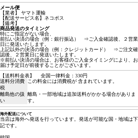
メール便
【業者】 ヤマト運輸
【配送サービス名】ネコポス
【備考】
商品発送のタイミング
特にご指定がない場合、
前払い決済の場合（例：銀行振込） ⇒ご入金確認後、２営業
日に発送いたします。
上記以外の決済の場合（例：クレジットカード） ⇒ご注文確
認後、２営業日に発送いたします。
※前払い決済の場合は、お客様のご入金タイミングにより、お
届け予定日が前後することがございます。
【送料料金表】
全国一律料金：330円
送料分消費
この料金には消費税が 含まれています。
税
離島他の扱
離島・一部地域は追加送料がかかる場合がありま
い
す。
海外配送について
当店は海外へ発送を行っています。発送が可能な国・地域は下
記です。
韓国