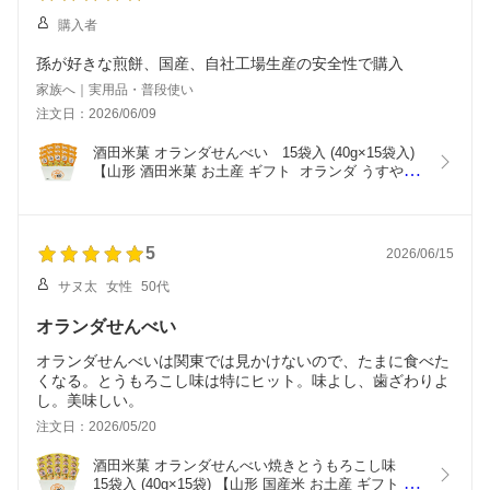
購入者
孫が好きな煎餅、国産、自社工場生産の安全性で購入
家族へ｜実用品・普段使い
注文日：2026/06/09
酒田米菓 オランダせんべい　15袋入 (40g×15袋入) 
【山形 酒田米菓 お土産 ギフト  オランダ うすやき 
国産米100％】
5
2026/06/15
サヌ太
女性
50代
オランダせんべい
オランダせんべいは関東では見かけないので、たまに食べた
くなる。とうもろこし味は特にヒット。味よし、歯ざわりよ
し。美味しい。
注文日：2026/05/20
酒田米菓 オランダせんべい焼きとうもろこし味　
15袋入 (40g×15袋) 【山形 国産米 お土産 ギフト 東