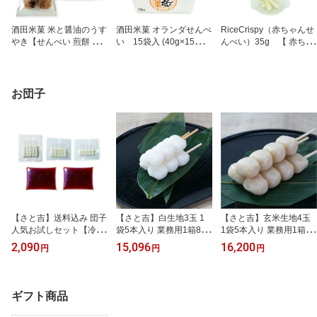
酒田米菓 米と醤油のうす
酒田米菓 オランダせんべ
RiceCrispy（赤ちゃんせ
やき【せんべい 煎餅 小
い 15袋入 (40g×15袋
んべい）35g 【 赤ちゃ
麦不使用 醤油 お菓子 国
入) 【山形 酒田米菓 お土
んせんべい 煎餅 おやつ
産米100％ 国産米使用】
産 ギフト オランダ うす
乳児 国産 うるち米】
やき 国産米100％】
お団子
【さと吉】送料込み 団子
【さと吉】白生地3玉 1
【さと吉】玄米生地4玉
人気お試しセット【冷凍
袋5本入り 業務用1箱85
1袋5本入り 業務用1箱60
団子 お試し 送料無料 み
袋【冷凍団子 冷凍 団子
袋 冷凍便 だんご 団子 冷
2,090
15,096
16,200
円
円
円
たらし 業務用】
業務用団子】
凍団子 玄米 業務用団子
ギフト商品