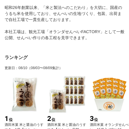
昭和26年創業以来、「米と製法へのこだわり」を大切に、国産の
うるち米を使用しており、せんべいの生地づくり、包装、出荷ま
で自社工場で一貫生産しております。
本社工場は、観光工場「オランダせんべいFACTORY」として一般
公開、せんべい作りの各工程を見学できます。
ランキング
更新日
：
08/10
（08/03〜08/09集計）
1
2
3
位
位
位
酒田米菓 米と醤油のうす
酒田米菓 米と醤油のうす
酒田米菓 オランダせんべ