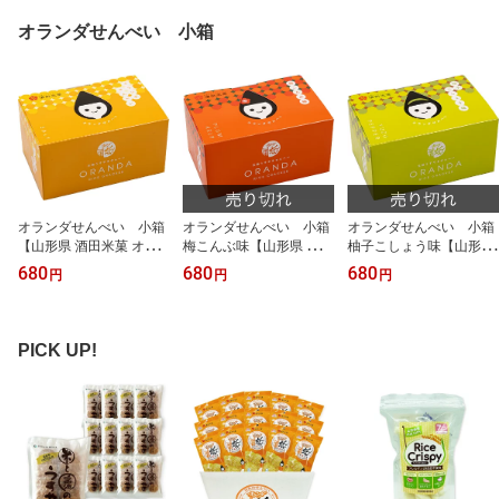
オランダせんべい 小箱
オランダせんべい 小箱
オランダせんべい 小箱
オランダせんべい 小箱
【山形県 酒田米菓 オラ
梅こんぶ味【山形県 酒田
柚子こしょう味【山形県
ンダ せんべい 煎餅 おや
米菓 オランダ せんべい
酒田米菓 オランダ せん
680
680
680
円
円
円
つ 使用 ギフト お取り寄
煎餅 おやつ 使用 ギフト
べい 煎餅 おやつ 使用 ギ
せ 工場直送 直送 国産米1
お取り寄せ 工場直送 直
フト お取り寄せ 工場直
00％使用】
送 梅 梅昆布 コラボ 梅味
送 直送 柚子こしょう ゆ
国産米100％ 国産米】
ず 国産米100％使用 国産
PICK UP!
米】