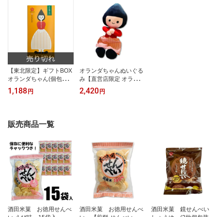
【東北限定】ギフトBOX
オランダちゃんぬいぐる
オランダちゃん(個包装2
み【直営店限定 オランダ
枚入り×20袋)【山形県 酒
ちゃん 酒田米菓 ぬいぐ
1,188
2,420
円
円
田 米菓 国産米100％使用
るみ プレゼント オラン
おみやげ 内祝 プチギフ
ダせんべい】
ト 母の日 父の日】
販売商品一覧
酒田米菓 お徳用せんべ
酒田米菓 お徳用せんべ
酒田米菓 鏡せんべい