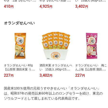
やき 1袋【せんべい 煎
やき【せんべい 煎餅 小
い 15袋入 (40g×15袋
餅 小麦不使用 醤油 しょ
麦不使用 醤油 お菓子 国
入) 【山形 酒田米菓 お土
410
4,925
3,402
円
円
円
うゆ 国産米100％使用 酒
産米100％ 国産米使用】
産 ギフト オランダ うす
田米菓 】
やき 国産米100％】
オランダせんべい
オランダせんべい 40g
酒田米菓 オランダせんべ
オランダせんべい 梅こ
【山形県 酒田米菓 うす
い 15袋入 (40g×15袋
んぶ味【山形県 酒田米菓
焼きせんべい オランダ
入) 【山形 酒田米菓 お土
オランダ せんべい 煎餅
227
3,402
227
円
円
円
せんべい 煎餅 東北 おや
産 ギフト オランダ うす
おやつ 梅昆布味 国産米
つ サラダ味 使用 ギフト
やき 国産米100％】
国産米100％使用 使用 ギ
お取り寄せ 工場直送 直
フト お取り寄せ 工場直
国産米100％使用の元祖うすやきせんべい「オランダせんべい」
送】
送 直送 コラボ商品】
は、昭和37年の発売以来60年以上のロングセラーを続け、東北の
ソウルフードとして親しまれている代表商品です。