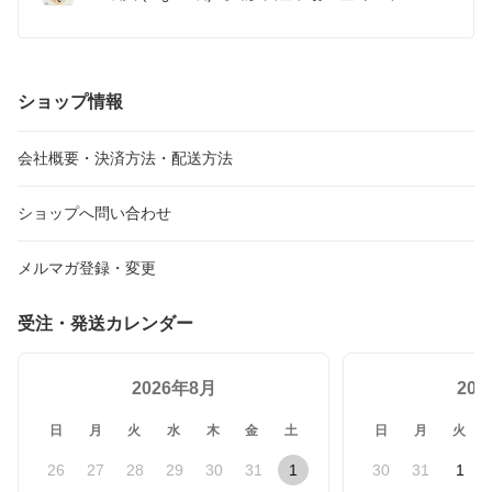
北 とうもろこし】
ショップ情報
会社概要・決済方法・配送方法
ショップへ問い合わせ
メルマガ登録・変更
受注・発送カレンダー
2026年8月
20
日
月
火
水
木
金
土
日
月
火
26
27
28
29
30
31
1
30
31
1