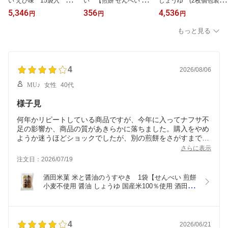
い えび味 15袋入
い 【煎餅 せんべい う
しょうゆ (2枚個包装×1
【煎餅 せんべい うす焼
す焼きせんべい 大容量
0袋入)×12袋【山形県 醤
5,346
356
4,536
円
円
円
きせんべい えび味 大容
お買い得 おやつ お菓子
油煎餅 100％使用 おやつ
量 お買い得 おやつ お菓
国産米100％ 国産米】
お菓子 和菓子 国産米10
もっと見る
子 山形 国産米100％】
0％使用 国産米使用 堅焼
きせんべい】
4
2026/08/06
MU♪
女性
40代
様子見
何年かリピートしている商品ですが、今年に入ってナフサ不
足の影響か、商品の質があきらかに落ちました。購入をやめ
ようか迷うほどショックでしたが、別の煎餅をさがすまでは
買おうと思って前回また買ったら、少し質が戻っていたよう
さらに表示
に感じました。完全に元にもどることを願っています。質を
注文日：2026/07/19
下げるくらいなら値段を上げて、質は元通りにしてほしいで
す。
酒田米菓 米と醤油のうすやき　1袋【せんべい 煎餅  
小麦不使用 醤油 しょうゆ 国産米100％使用 酒田米
菓 】
4
2026/06/21