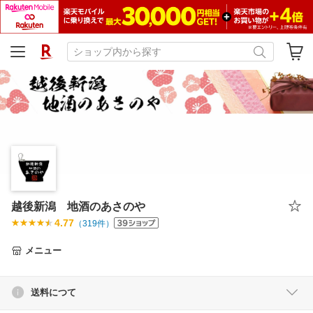
越後新潟 地酒のあさのや
4.77
（
319
件）
メニュー
送料につて