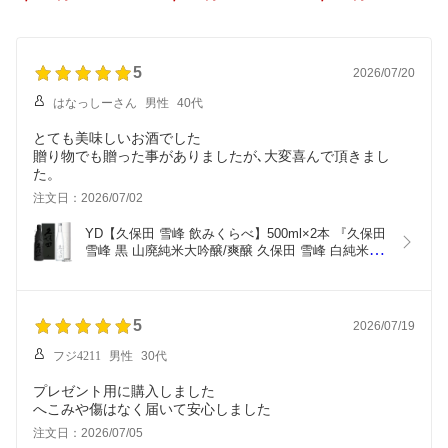
寿/碧寿/紅寿/千寿/百寿 3
ケース入り』ビール 新潟
醸/爽醸 久保田 雪峰 白純
00ml5本セット 化粧箱入
還暦祝い お酒 ギフト プ
米大吟醸 』新潟 還暦祝
り』日本酒 新潟 酒 還暦
レゼント お誕生日 父の
い お酒 ギフト 朝日酒造
祝い お酒 ギフト 朝日酒
日 御中元 御歳暮 お歳暮
プレゼント 最高 純米大
造 純米大吟醸 純米吟醸
5
お年賀 御年賀 お年始 御
吟醸 お誕生日 敬老の日
2026/07/20
吟醸 特別本醸造 お誕生
年始 敬老の日
御中元 御歳暮 kubota ス
はなっしーさん
男性
40代
日 プレゼント 父の日 御
ノーピーク コラボ 長岡
中元 御歳暮
市 燕三条
とても美味しいお酒でした
贈り物でも贈った事がありましたが､大変喜んで頂きまし
た。
注文日：2026/07/02
YD【久保田 雪峰 飲みくらべ】500ml×2本 『久保田 
雪峰 黒 山廃純米大吟醸/爽醸 久保田 雪峰 白純米大
吟醸 』新潟 還暦祝い お酒 ギフト 朝日酒造 プレゼ
ント 最高 純米大吟醸 お誕生日 敬老の日 御中元 御
歳暮 kubota スノーピーク コラボ　長岡市 燕三条
5
2026/07/19
フジ4211
男性
30代
プレゼント用に購入しました
へこみや傷はなく届いて安心しました
注文日：2026/07/05