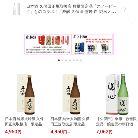
日本酒 久保田正規取扱店 数量限定品「スノーピー
ク」とのコラボ！『爽醸 久保田 雪峰 白 純米大吟醸 
500ml』日本酒 新潟 酒 還暦祝い お酒 ギフト 朝日
酒造 プレゼント 日本酒 ギフト 日本酒 お誕生日 プ
レゼント 父の日 御中元 御歳暮   敬老の日 2026年4
月入荷
日本酒 純米大吟醸 久保
日本酒 純米大吟醸 久保
【久保田】季節・数量限
田正規取扱店 限定品
田正規取扱店 限定品『久
定品 醸造元の朝日酒造
『久保田 萬寿 純米大吟
保田 萬寿 純米大吟醸 』
最高 『朝日山 洗心 純米
4,950
4,950
7,062
円
円
～
円
醸 720ml 化粧箱入』日本
化粧箱入り日本酒 新潟
大吟醸 720ml 』 久保田