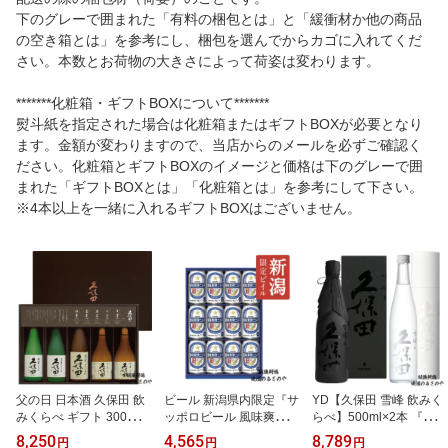
下のグレーで囲まれた「有料の梱包とは」と「緩衝材か他の商品
の空き箱とは」を参考にし、梱包を選んでからカゴに入れてくだ
さい。本数とお荷物の大きさによって荷姿は変わります。
*******化粧箱・ギフトBOXについて*******
熨斗紙を指定された場合は化粧箱またはギフトBOXが必要となり
ます。金額が変わりますので、当店からのメールを必ずご確認く
ださい。化粧箱とギフトBOXのイメージと価格は下のグレーで囲
まれた「ギフトBOXとは」「化粧箱とは」を参考にして下さい。
※4本以上を一緒に入れるギフトBOXはございません。
父の日 日本酒 久保田 飲
ビール 新潟県内限定『サ
YD【久保田 雪峰 飲みく
みくらべ ギフト 300ml×
ッポロビール 風味爽快ニ
らべ】500ml×2本 『久保
5本 数量限定『久保田 萬
シテ350ml×12本 ギフト
田 雪峰 黒 山廃純米大吟
8,250
4,565
8,789
円
円
円