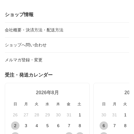
酒 新潟 酒 還暦祝い お酒
酒 還暦祝い お酒 ギフト
萬寿の蔵 朝日酒造 純
ギフト 朝日酒造 プレゼ
朝日酒造 プレゼント 最
米大吟醸 日本酒 新潟 酒
ント 最高 日本酒 ギフ
高 純米大吟醸 日本酒 お
還暦祝い 朝日酒造 プレ
ショップ情報
ト 日本酒 純米大吟醸 日
誕生日 父の日 御中元 御
ゼント 最高 日本酒 ギ
本酒 お誕生日 プレゼン
歳暮 お年賀 御年賀 御年
フト 日本酒 純米大吟醸
ト 父の日 御中元 御歳暮
始 お年始
お誕生日 プレゼント 父
会社概要・決済方法・配送方法
お年賀 御年始
の日 御中元 御歳暮 せ
んしん
ショップへ問い合わせ
メルマガ登録・変更
受注・発送カレンダー
2026年8月
20
日
月
火
水
木
金
土
日
月
火
26
27
28
29
30
31
1
30
31
1
2
3
4
5
6
7
8
6
7
8