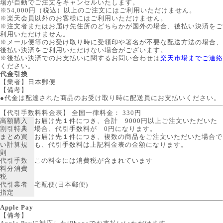
場が自動でご注文をキャンセルいたします。
※54,000円（税込）以上のご注文にはご利用いただけません。
※楽天会員以外のお客様にはご利用いただけません。
※注文者またはお届け先住所のどちらかが国外の場合、後払い決済をご
利用いただけません。
※メール便等のお受け取り時に受領印や署名が不要な配送方法の場合、
後払い決済をご利用いただけない場合がございます。
※後払い決済でのお支払いに関するお問い合わせは
楽天市場までご連絡
ください。
代金引換
【業者】日本郵便
【備考】
●代金は配達された商品のお受け取り時に配送員にお支払いください。
【代引手数料料金表】 全国一律料金： 330円
高額購入
お届け先１件につき、合計 9000円以上ご注文いただいた
割引特典
場合、代引手数料が 0円になります。
まとめ買
お届け先１件につき、複数の商品をご注文いただいた場合で
い計算規
も、代引手数料は上記料金表の金額になります。
則
代引手数
この料金には消費税が含まれています
料分消費
税
代引業者
宅配便(日本郵便)
指定
Apple Pay
【備考】