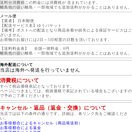
送料分消費税
この料金には消費税が 含まれています。
離島他の扱い
離島・一部地域でも追加送料がかかることはありません。
メール便
【業者】 日本郵便
【配送サービス名】ゆうパケット
【備考】ポストへの配送となり商品未着や紛失による保証サービスはご
ざいません。
お荷物のお届けには2日～5日程度の日数を頂いております。
【送料料金表】
全国一律料金：0円
離島他の扱い
離島・一部地域でも追加送料がかかることはありません。
海外配送について
当店は海外へ発送を行っていません
消費税について
すべて税込価格表記となっております。
ページにつきましては、税抜価格で表記されている場合もございますの
で予めご了承くださいませ。
キャンセル・返品（返金・交換）について
当店では以下の条件の通りです。詳細は、各リンク先をご確認くださ
い。
お客様都合によるキャンセル（商品発送前）
お客様都合による返金