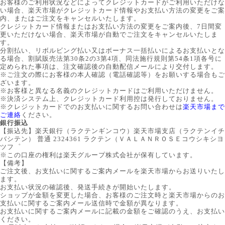
お客様のご利用状況などによってクレジットカードがご利用いただけな
い場合、楽天市場がクレジットカード情報やお支払い方法の変更をご案
内、またはご注文をキャンセルいたします。
クレジットカード情報またはお支払い方法の変更をご案内後、7日間変
更いただけない場合、楽天市場が自動でご注文をキャンセルいたしま
す。
分割払い、リボルビング払い又はボーナス一括払いによるお支払いとな
る場合、割賦販売法第30条2の3第4項、同法施行規則第54条1項各号に
定められた事項は、注文確認後の自動配信メールにより交付します。
※ご注文の際にお客様の本人確認（電話確認等）をお願いする場合もご
ざいます。
※お客様と異なる名義のクレジットカードはご利用いただけません。
※決済システム上、クレジットカード利用控は発行しておりません。
※クレジットカードでのお支払いに関するお問い合わせは
楽天市場まで
ご連絡
ください。
銀行振込
【振込先】楽天銀行（ラクテンギンコウ）楽天市場支店（ラクテンイチ
バシテン） 普通 2324361 ラクテン（ＶＡＬＡＮＲＯＳＥコウシキシヨ
ツフ゜
※この口座の権利は楽天グループ株式会社が保有しています。
【備考】
ご注文後、お支払いに関するご案内メールを楽天市場からお送りいたし
ます。
お支払い状況の確認後、発送手続きが開始いたします。
ショップが金額を変更した場合、お客様のご注文時と楽天市場からのお
支払いに関するご案内メール送信時で金額が異なります。
お支払いに関するご案内メールに記載の金額をご確認のうえ、お支払い
ください。