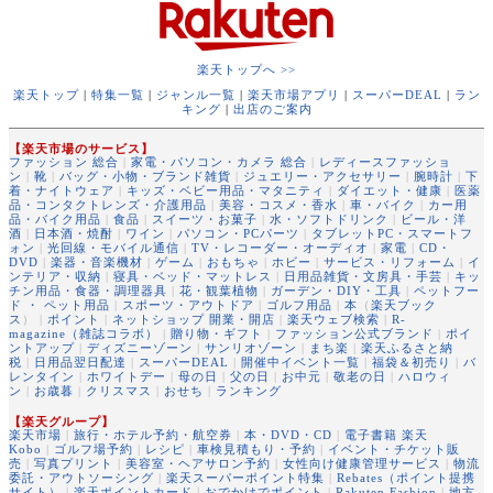
楽天トップへ >>
楽天トップ
|
特集一覧
|
ジャンル一覧
|
楽天市場アプリ
|
スーパーDEAL
|
ラン
キング
|
出店のご案内
【楽天市場のサービス】
ファッション 総合
|
家電・パソコン・カメラ 総合
|
レディースファッショ
ン
|
靴
|
バッグ・小物・ブランド雑貨
|
ジュエリー・アクセサリー
|
腕時計
|
下
着・ナイトウェア
|
キッズ・ベビー用品・マタニティ
|
ダイエット・健康
|
医薬
品・コンタクトレンズ・介護用品
|
美容・コスメ・香水
|
車・バイク
|
カー用
品・バイク用品
|
食品
|
スイーツ・お菓子
|
水・ソフトドリンク
|
ビール・洋
酒
|
日本酒・焼酎
|
ワイン
|
パソコン・PCパーツ
|
タブレットPC・スマートフ
ォン
|
光回線・モバイル通信
|
TV・レコーダー・オーディオ
|
家電
|
CD・
DVD
|
楽器・音楽機材
|
ゲーム
|
おもちゃ
|
ホビー
|
サービス・リフォーム
|
イ
ンテリア・収納
|
寝具・ベッド・マットレス
|
日用品雑貨・文房具・手芸
|
キッ
チン用品・食器・調理器具
|
花・観葉植物
|
ガーデン・DIY・工具
|
ペットフー
ド ・ ペット用品
|
スポーツ・アウトドア
|
ゴルフ用品
|
本
（
楽天ブック
ス
） |
ポイント
|
ネットショップ 開業・開店
|
楽天ウェブ検索
|
R-
magazine（雑誌コラボ）
|
贈り物・ギフト
|
ファッション公式ブランド
|
ポイ
ントアップ
|
ディズニーゾーン
|
サンリオゾーン
|
まち楽
|
楽天ふるさと納
税
|
日用品翌日配達
|
スーパーDEAL
|
開催中イベント一覧
|
福袋＆初売り
|
バ
レンタイン
|
ホワイトデー
|
母の日
|
父の日
|
お中元
|
敬老の日
|
ハロウィ
ン
|
お歳暮
|
クリスマス
|
おせち
|
ランキング
【楽天グループ】
楽天市場
|
旅行・ホテル予約・航空券
|
本・DVD・CD
|
電子書籍 楽天
Kobo
|
ゴルフ場予約
|
レシピ
|
車検見積もり・予約
|
イベント・チケット販
売
|
写真プリント
|
美容室・ヘアサロン予約
|
女性向け健康管理サービス
|
物流
委託・アウトソーシング
|
楽天スーパーポイント特集
|
Rebates（ポイント提携
サイト）
|
楽天ポイントカード
|
おでかけでポイント
|
Rakuten Fashion
|
地方