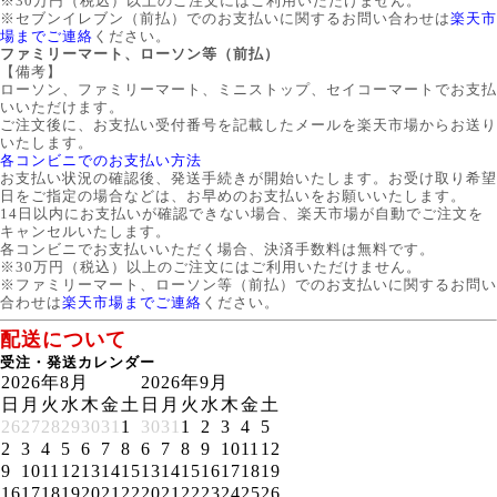
※30万円（税込）以上のご注文にはご利用いただけません。
※セブンイレブン（前払）でのお支払いに関するお問い合わせは
楽天市
場までご連絡
ください。
ファミリーマート、ローソン等（前払）
【備考】
ローソン、ファミリーマート、ミニストップ、セイコーマートでお支払
いいただけます。
ご注文後に、お支払い受付番号を記載したメールを楽天市場からお送り
いたします。
各コンビニでのお支払い方法
お支払い状況の確認後、発送手続きが開始いたします。お受け取り希望
日をご指定の場合などは、お早めのお支払いをお願いいたします。
14日以内にお支払いが確認できない場合、楽天市場が自動でご注文を
キャンセルいたします。
各コンビニでお支払いいただく場合、決済手数料は無料です。
※30万円（税込）以上のご注文にはご利用いただけません。
※ファミリーマート、ローソン等（前払）でのお支払いに関するお問い
合わせは
楽天市場までご連絡
ください。
配送について
受注・発送カレンダー
2026年8月
2026年9月
日
月
火
水
木
金
土
日
月
火
水
木
金
土
26
27
28
29
30
31
1
30
31
1
2
3
4
5
2
3
4
5
6
7
8
6
7
8
9
10
11
12
9
10
11
12
13
14
15
13
14
15
16
17
18
19
16
17
18
19
20
21
22
20
21
22
23
24
25
26