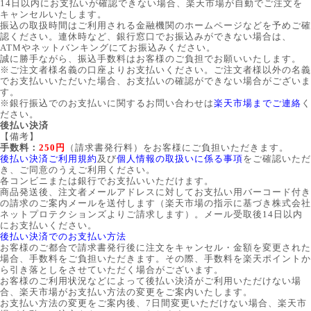
14日以内にお支払いが確認できない場合、楽天市場が自動でご注文を
キャンセルいたします。
振込の取扱時間はご利用される金融機関のホームページなどを予めご確
認ください。連休時など、銀行窓口でお振込みができない場合は、
ATMやネットバンキングにてお振込みください。
誠に勝手ながら、振込手数料はお客様のご負担でお願いいたします。
※ご注文者様名義の口座よりお支払いください。ご注文者様以外の名義
でお支払いいただいた場合、お支払いの確認ができない場合がございま
す。
※銀行振込でのお支払いに関するお問い合わせは
楽天市場までご連絡
く
ださい。
後払い決済
【備考】
手数料：
250円
（請求書発行料）をお客様にご負担いただきます。
後払い決済ご利用規約
及び
個人情報の取扱いに係る事項
をご確認いただ
き、ご同意のうえご利用ください。
各コンビニまたは銀行でお支払いいただけます。
商品発送後、注文者メールアドレスに対してお支払い用バーコード付き
の請求のご案内メールを送付します（楽天市場の指示に基づき株式会社
ネットプロテクションズよりご請求します）。メール受取後14日以内
にお支払いください。
後払い決済でのお支払い方法
お客様のご都合で請求書発行後に注文をキャンセル・金額を変更された
場合、手数料をご負担いただきます。その際、手数料を楽天ポイントか
ら引き落としをさせていただく場合がございます。
お客様のご利用状況などによって後払い決済がご利用いただけない場
合、楽天市場がお支払い方法の変更をご案内いたします。
お支払い方法の変更をご案内後、7日間変更いただけない場合、楽天市