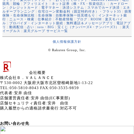
競馬
|
競輪
|
アフィリエイト
|
ネット証券（株・FX・投資信託）
|
カードロー
ン
|
クレジットカード
|
電子マネー
|
決済システム
|
スマホでカード決済
|
エネ
ルギープランニング
|
住宅ローン変動金利（固定特約付き）・フラット35
|
損害
保険・生命保険比較
|
生命保険
|
自動車保険一括見積もり
|
インターネット銀
行
|
ニュース・検索
|
仕事紹介
|
不動産情報
|
ブログ
|
ROOM
|
楽天モバイ
ル
|
プロバイダ・インターネット接続
|
無料通話＆メッセージアプリ
|
電話アプ
リ
|
動画配信
|
占い
|
toto・BIG
|
宝くじ（ナンバーズ4・ナンバーズ3）
|
楽天
イーグルス
|
楽天グループ サービス一覧
個人情報保護方針
© Rakuten Group, Inc.
会社概要
株式会社Ｂ．ＶＡＬＡＮＣＥ
〒530-0002 大阪府大阪市北区曽根崎新地1-13-22
TEL:050-5810-8043 FAX:050-3535-9859
代表者
:
安井 由佳
店舗運営責任者
:
安井 由佳(EC事業部)
店舗セキュリティ責任者
:
安井 由佳
購入履歴からの適格請求書発行:対応不可
お問い合わせ先