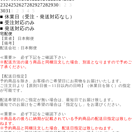
23
24
25
26
27
28
29
27
28
29
30
1
2
3
30
31
1
2
3
4
5
■
休業日（受注・発送対応なし）
■
受注対応のみ
■
発送対応のみ
宅配便
【業者】 日本郵便
【備考】
配送会社：日本郵便
≪重要≫ 必ず下記をご確認下さい
※配送方法の違う商品と同梱注文した場合、別送となりますので予めご
了承ください。
【配送日指定】
予約商品を除き、お客様のご希望日にお荷物をお届けいたします。
ご注文日より【原則5日後～11日以内の日時】（休業日を除く）の指定
が可能です。
配送希望日のご指定が無い場合は、最短日でお届け致します。
最短でのお届けをご希望の場合は「指定なし」をお選びください。
≪重要≫ 必ず下記をご確認下さい
※商品名の後ろに納期が記載されている予約商品の配送日指定は致しか
ねます。
※予約商品と同梱注文した場合、配送日指定は致しかねます。