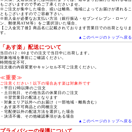
もございますので予めご了承くださいませ。
※ご注文が集中した場合、或いは離島、地域によってお届けが遅れるこ
ともございますのでご容赦下さい。
※前入金が必要なお支払い方法（銀行振込・セブンイレブン・ローソ
ン、郵便局ATM等）をご選択頂いた場合、
【ご入金完了後】商品名に記載されております営業日での出荷となりま
す。
▲このページのトップへ戻る
「あす楽」配送について
当日の12：00までの注文で当日中に出荷します。
対象地域を事前にご確認ください。
時間指定不可。
注文後の内容変更やキャンセル不可ご注意ください。
≪重要≫
ご注意ください！以下の場合あす楽は対象外です
・平日12時以降のご注文
・土日祝日、その他当店の休業日のご注文
※翌営業日の配送となります
・対象エリア以外へのお届け（一部地域・離島含む）
・あす楽不可商品との同梱注文
・宅配便以外の配送方法を選択した場合
・決済不備、その他確認事項がある場合
▲このページのトップへ戻る
プライバシーの保護について