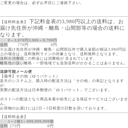
ご変更の場合は、必ずお早目にご連絡下さい。
下記料金表の3,980円以上の送料は、お
【送料料金表】
届け先住所が沖縄・離島・山間部等の場合の送料に
なります。
0～3,979円
3,980～9,799円
送料
770円
0円
※お届け先住所が沖縄・離島・山間部以外で購入金額が税込3,980円以
上の場合は、送料無料ラインの対象となり、送料無料となります。
送料分消費税
この料金には消費税が 含まれています。
離島他の扱い
離島・一部地域でも追加送料がかかることはありません。
追跡可能メール便
【備考】その他（ゆうパケット）
楽天のシステム上、購入時の配送方法は「その他」の表記となります
が、
実際の配送方法は日本郵便の「ゆうパケット」でございます。
ポストへの配送となり商品未着や紛失による保証サービスはございませ
ん。
お荷物のお届けには2日～5日程度の日数を頂いております。
【送料料金表】
1～2個
3～999,999,999個
送料
275円
0円