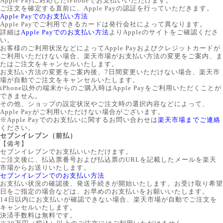
Apple Payに対応したiPhoneでお支払いいただけます。
ご注文を確定する直前に、Apple Payの認証を行っていただきます。
Apple Payでのお支払い方法
Apple Payでご利用できるカードは発行会社によって異なります。
詳細は
Apple Payでのお支払い方法
よりAppleのサイトをご確認くださ
い。
お客様のご利用状況などによってApple Payおよびクレジットカードが
ご利用いただけない場合、楽天市場がお支払い方法の変更をご案内、ま
たはご注文をキャンセルいたします。
お支払い方法の変更をご案内後、7日間変更いただけない場合、楽天市
場が自動でご注文をキャンセルいたします。
iPhone以外の端末からのご購入時はApple Payをご利用いただくことが
できません。
その他、ショップの設定状況やご注文時の選択内容などによって、
Apple Payがご利用いただけない場合がございます。
※Apple Payでのお支払いに関するお問い合わせは
楽天市場までご連絡
ください。
セブンイレブン（前払）
【備考】
セブンイレブンでお支払いいただけます。
ご注文後に、払込票番号および払込票のURLを記載したメールを楽天
市場からお送りいたします。
セブンイレブンでのお支払い方法
お支払い状況の確認後、発送手続きが開始いたします。お受け取り希望
日をご指定の場合などは、お早めのお支払いをお願いいたします。
14日以内にお支払いが確認できない場合、楽天市場が自動でご注文を
キャンセルいたします。
決済手数料は無料です。