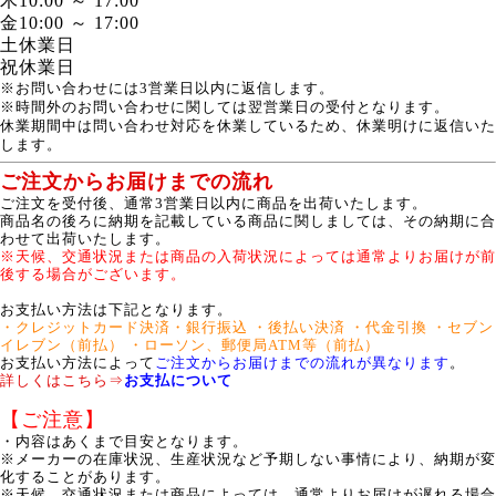
木
10:00 ～ 17:00
金
10:00 ～ 17:00
土
休業日
祝
休業日
※お問い合わせには3営業日以内に返信します。
※時間外のお問い合わせに関しては翌営業日の受付となります。
休業期間中は問い合わせ対応を休業しているため、休業明けに返信いた
します。
ご注文からお届けまでの流れ
ご注文を受付後、通常3営業日以内に商品を出荷いたします。
商品名の後ろに納期を記載している商品に関しましては、その納期に合
わせて出荷いたします。
※天候、交通状況または商品の入荷状況によっては通常よりお届けが前
後する場合がございます。
お支払い方法は下記となります。
・クレジットカード決済
・銀行振込
・後払い決済
・代金引換
・セブン
イレブン（前払）
・ローソン、郵便局ATM等（前払）
お支払い方法によって
ご注文からお届けまでの流れが異なります
。
詳しくはこちら⇒
お支払について
【ご注意】
・内容はあくまで目安となります。
※メーカーの在庫状況、生産状況など予期しない事情により、納期が変
化することがあります。
※天候、交通状況または商品によっては、通常よりお届けが遅れる場合