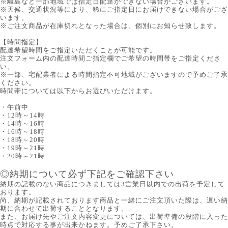
※離島など一部地域では指定日配達ができない場合がございます。
※天候、交通状況等により、稀にご指定日にお届けできない場合がござ
います。
※ご注文商品が在庫切れとなった場合は、個別にお知らせ致します。
【時間指定】
配達希望時間をご指定いただくことが可能です。
注文フォーム内の配達時間ご指定欄でご希望の時間帯をご指定くださ
い。
※一部、宅配業者による時間指定不可地域がございますので予めご了承
ください。
時間帯については以下からお選びいただけます。
・午前中
・12時～14時
・14時～16時
・16時～18時
・18時～20時
・19時～21時
・20時～21時
◎納期について必ず下記をご確認下さい
納期の記載のない商品につきましては3営業日以内での出荷を予定して
おります。
尚、納期が記載されております商品と一緒にご注文頂いた際は、遅い納
期に合わせて出荷することとなります。
また、お届け先やご注文内容変更については、出荷準備の段階に入った
時点で対応する事が出来かねます。予めご了承下さい。