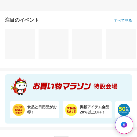
注目のイベント
すべて見る
食品と日用品がお
掲載アイテム全品
日
得！
20%以上OFF！
ポ