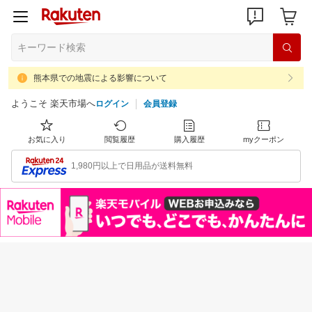
熊本県での地震による影響について
ようこそ 楽天市場へ
ログイン
会員登録
お気に入り
閲覧履歴
購入履歴
myクーポン
1,980円以上で日用品が送料無料