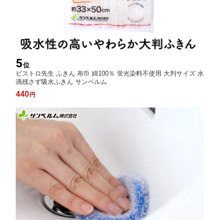
5
位
ビストロ先生 ふきん 布巾 綿100％ 蛍光染料不使用 大判サイズ 水
滴残さず吸水ふきん サンベルム
440
円