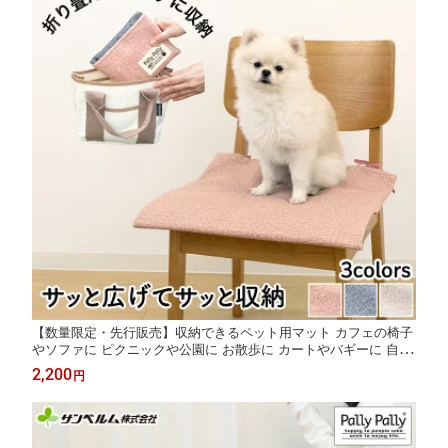
【数量限定・先行販売】収納できるペット用マット カフェの椅子
やソファに ピクニックや公園に お散歩に カートやバギーに 自動
車のシートに イベントに コンパクトに畳める ズレ落防止 引っ掻
2,200
円
きに強い 犬用 洗濯機で洗える サンベルム PallyPally おでかけカ
フェマット