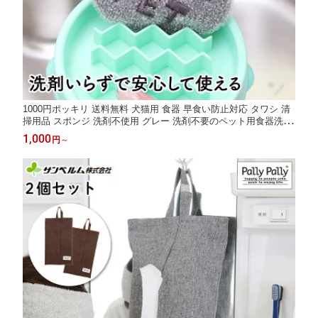
1000円ポッキリ 送料無料 犬猫用 食器 早食い防止対応 タワシ 清
掃用品 スポンジ 洗剤不使用 グレー 洗剤不要のペット用食器洗い
ペット のことを考えた アイデア商品 お悩み解消グッズ サンベル
1,000
円
～
ム