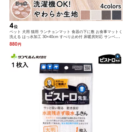
4
位
ペット 犬用 猫用 ランチョンマット 食器の下に敷 お食事マットく
洗える はっ水加工 30×40cm すべり止め付 床暖房対応 サンベル
ム PallyPally
880
円