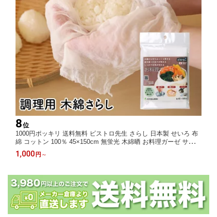
8
位
1000円ポッキリ 送料無料 ビストロ先生 さらし 日本製 せいろ 布
綿 コットン 100％ 45×150cm 無蛍光 木綿晒 お料理ガーゼ サンベ
ルム(sanbelm)
1,000
円
～