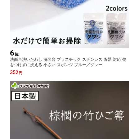
6
位
洗面台洗いたわし 洗面台 プラスチック ステンレス 陶器 対応 傷
をつけずに洗える 小さい スポンジ ブルー／グレー
352
円