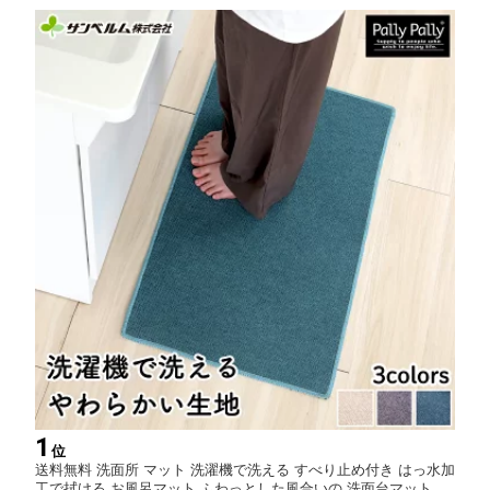
1
位
送料無料 洗面所 マット 洗濯機で洗える すべり止め付き はっ水加
工で拭ける お風呂マット ふわっとした風合いの 洗面台マット サ