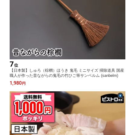
7
位
【日本製】しゅろ（棕櫚）ほうき 鬼毛 ミニサイズ 掃除道具 国産
職人が作った昔ながらの鬼毛の竹ひご箒サンベルム (sanbelm)
1,980
円