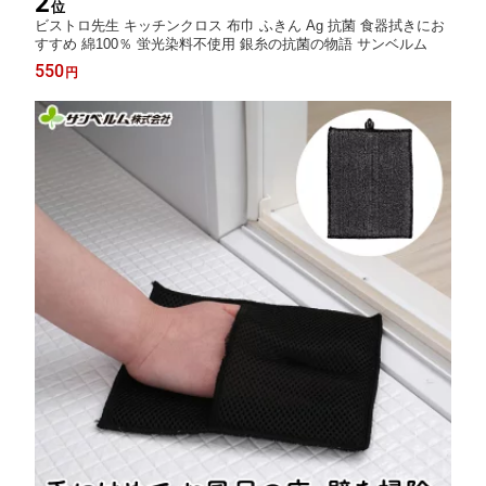
2
位
ビストロ先生 キッチンクロス 布巾 ふきん Ag 抗菌 食器拭きにお
すすめ 綿100％ 蛍光染料不使用 銀糸の抗菌の物語 サンベルム
550
円