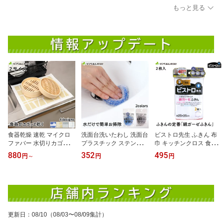
もっと見る
食器乾燥 速乾 マイクロ
洗面台洗いたわし 洗面台
ビストロ先生 ふきん 布
ファバー 水切りカゴいら
プラスチック ステンレス
巾 キッチンクロス 食器
ず 食器乾燥マット サン
陶器 対応 傷をつけずに
拭きや台拭きにおすすめ
880
352
495
円
～
円
円
ベルム（sanbelm)
洗える 小さい スポンジ
綿100％ 蛍光染料不使用
ブルー／グレー
綿ガーゼふきん 2枚入 サ
ンベルム
更新日
：
08/10
（08/03〜08/09集計）