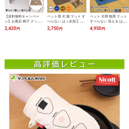
【送料無料キャンペー
ペット用 犬 猫 マット す
ペット 犬用 猫用 マット
ン】お風呂 椅子 クッシ
べらない はっ水加工 56×
すべらない 洗える はっ
ョン 浴室 浴用 風呂椅子
70cm 洗える 床暖房対応
水加工 86×120cm 床暖房
2,420
2,750
4,950
円
円
円
水濡れ対応 ブラウン い
トイレ マットトイレの下
対応 ケージの下に敷くマ
ごこち風呂椅子マット サ
に敷くマット ペット の
ット ペット のことを考
ンベルム(sanbelm)
ことを考えた アイデア商
えた アイデア商品 お悩
品 お悩み解消グッズ サ
み解消グッズ サンベルム
ンベルム PallyPally
PallyPally