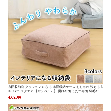
布団収納袋 クッション になる 布団収納ケース おしゃれ 洗える 6
0×60cm スクエア 【サンベルム】 掛け布団 こたつ布団 羽毛布団
毛布 シングル 座布団 フロアクッション 衣服 衣類 収納袋 省スペ
4,620
円
ース 見せる収納 ふんわり オットマン