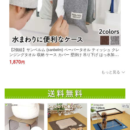
【2個組】サンベルム (sanbelm) ペーパータオル ティッシュ クレ
ンジングタオル 収納 ケース カバー 壁掛け 吊り下げ はっ水加工
布製
1,870
円
もっと見る