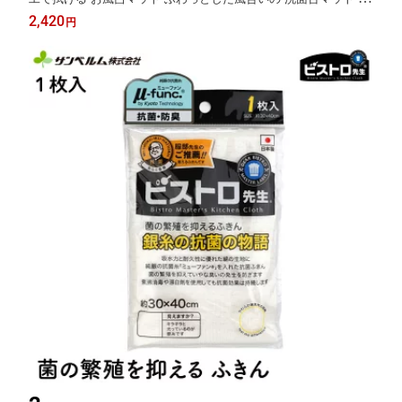
ンベルム PallyPally
2,420
円