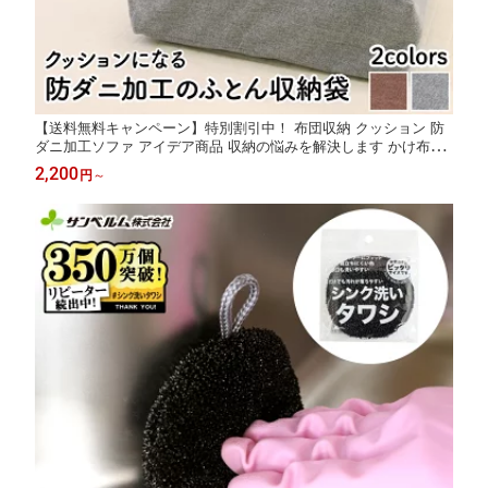
【送料無料キャンペーン】特別割引中！ 布団収納 クッション 防
ダニ加工ソファ アイデア商品 収納の悩みを解決します かけ布団
座布団 こたつ布団 サンベルム かけ布団がクッションになるふと
2,200
円
～
ん収納袋