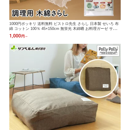
1000円ポッキリ 送料無料 ビストロ先生 さらし 日本製 せいろ 布
綿 コットン 100％ 45×150cm 無蛍光 木綿晒 お料理ガーゼ サンベ
ルム(sanbelm)
1,000
円
～