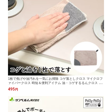
1枚で焦げや油汚れを一気にお掃除 コゲ落としクロス マイクロフ
ァイバークロス 時短＆便利アイテム 油・コゲするるんクロス サ
ンベルム（SANBELM）
495
円