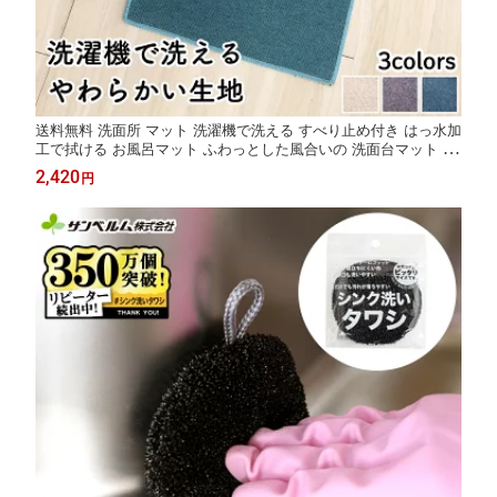
送料無料 洗面所 マット 洗濯機で洗える すべり止め付き はっ水加
工で拭ける お風呂マット ふわっとした風合いの 洗面台マット サ
ンベルム PallyPally
2,420
円