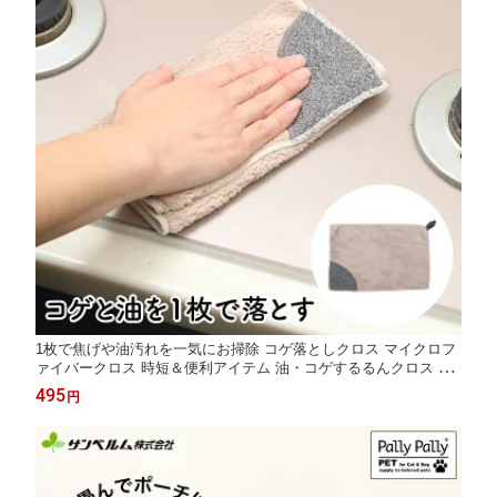
1枚で焦げや油汚れを一気にお掃除 コゲ落としクロス マイクロフ
ァイバークロス 時短＆便利アイテム 油・コゲするるんクロス サ
ンベルム（SANBELM）
495
円