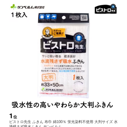
1
位
ビストロ先生 ふきん 布巾 綿100％ 蛍光染料不使用 大判サイズ 水
滴残さず吸水ふきん サンベルム