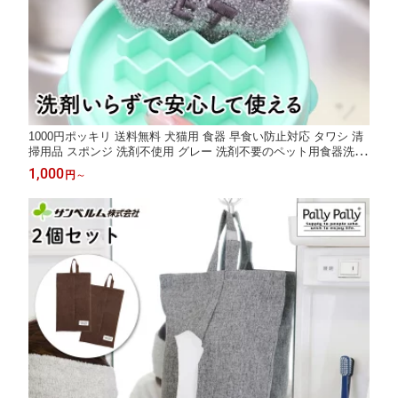
1000円ポッキリ 送料無料 犬猫用 食器 早食い防止対応 タワシ 清
掃用品 スポンジ 洗剤不使用 グレー 洗剤不要のペット用食器洗い
ペット のことを考えた アイデア商品 お悩み解消グッズ サンベル
1,000
円
～
ム