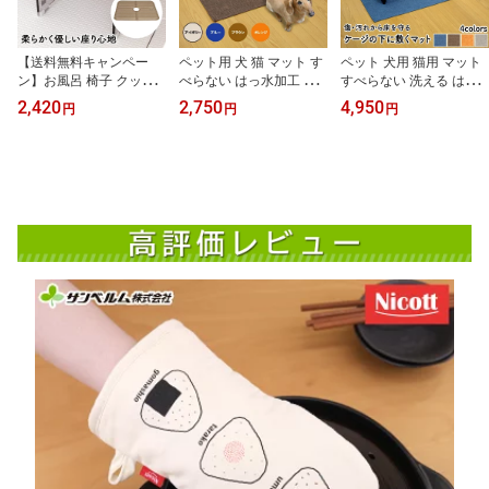
【送料無料キャンペー
ペット用 犬 猫 マット す
ペット 犬用 猫用 マット
ン】お風呂 椅子 クッシ
べらない はっ水加工 56×
すべらない 洗える はっ
ョン 浴室 浴用 風呂椅子
70cm 洗える 床暖房対応
水加工 86×120cm 床暖房
2,420
2,750
4,950
円
円
円
水濡れ対応 ブラウン い
トイレ マットトイレの下
対応 ケージの下に敷くマ
ごこち風呂椅子マット サ
に敷くマット ペット の
ット ペット のことを考
ンベルム(sanbelm)
ことを考えた アイデア商
えた アイデア商品 お悩
品 お悩み解消グッズ サ
み解消グッズ サンベルム
ンベルム PallyPally
PallyPally