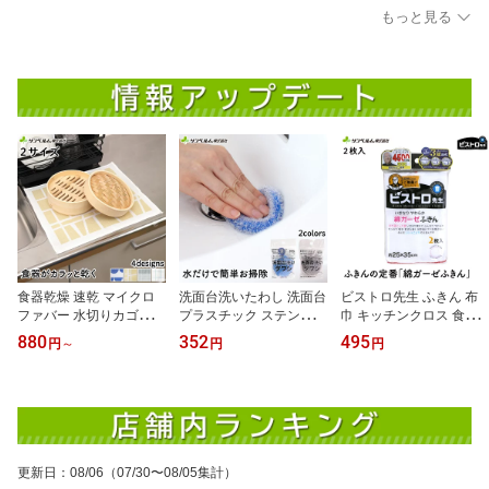
もっと見る
食器乾燥 速乾 マイクロ
洗面台洗いたわし 洗面台
ビストロ先生 ふきん 布
ファバー 水切りカゴいら
プラスチック ステンレス
巾 キッチンクロス 食器
ず 食器乾燥マット サン
陶器 対応 傷をつけずに
拭きや台拭きにおすすめ
880
352
495
円
～
円
円
ベルム（sanbelm)
洗える 小さい スポンジ
綿100％ 蛍光染料不使用
ブルー／グレー
綿ガーゼふきん 2枚入 サ
ンベルム
更新日
：
08/06
（07/30〜08/05集計）