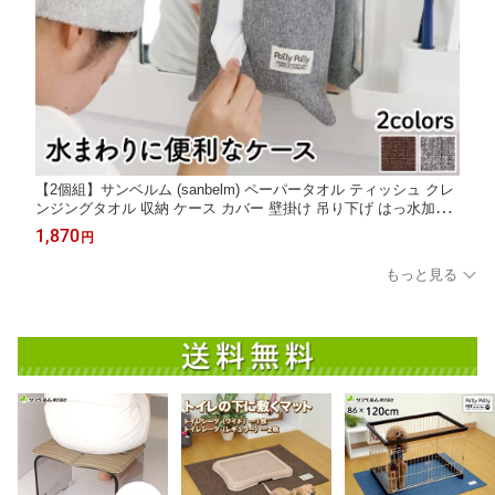
【2個組】サンベルム (sanbelm) ペーパータオル ティッシュ クレ
ンジングタオル 収納 ケース カバー 壁掛け 吊り下げ はっ水加工
布製
1,870
円
もっと見る