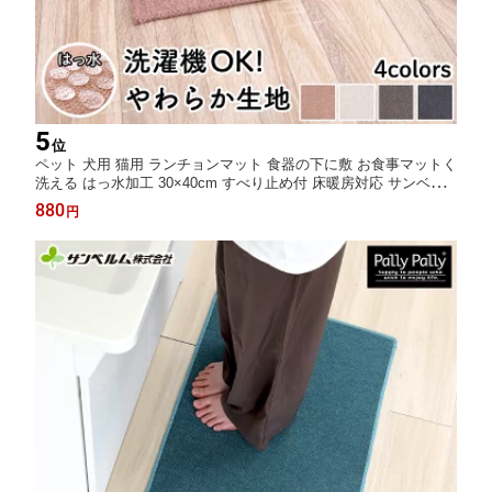
5
位
ペット 犬用 猫用 ランチョンマット 食器の下に敷 お食事マットく
洗える はっ水加工 30×40cm すべり止め付 床暖房対応 サンベル
ム PallyPally
880
円