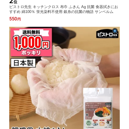
2
位
ビストロ先生 キッチンクロス 布巾 ふきん Ag 抗菌 食器拭きにお
すすめ 綿100％ 蛍光染料不使用 銀糸の抗菌の物語 サンベルム
550
円