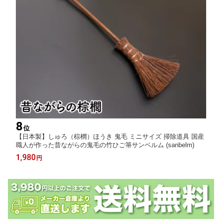
8
位
【日本製】しゅろ（棕櫚）ほうき 鬼毛 ミニサイズ 掃除道具 国産
職人が作った昔ながらの鬼毛の竹ひご箒サンベルム (sanbelm)
1,980
円