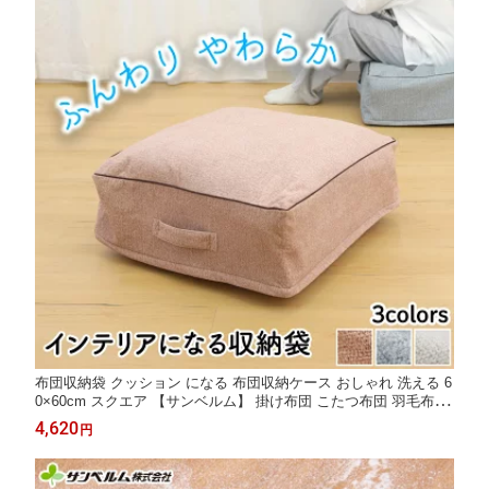
布団収納袋 クッション になる 布団収納ケース おしゃれ 洗える 6
0×60cm スクエア 【サンベルム】 掛け布団 こたつ布団 羽毛布団
毛布 シングル 座布団 フロアクッション 衣服 衣類 収納袋 省スペ
4,620
円
ース 見せる収納 ふんわり オットマン