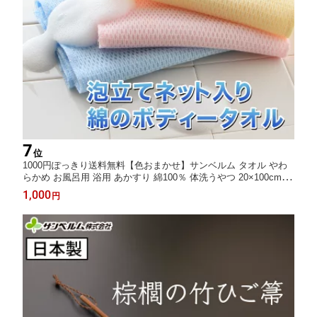
7
位
1000円ぽっきり送料無料【色おまかせ】サンベルム タオル やわ
らかめ お風呂用 浴用 あかすり 綿100％ 体洗うやつ 20×100cm 綿
泡立ちボディタオル 1枚 100225
1,000
円