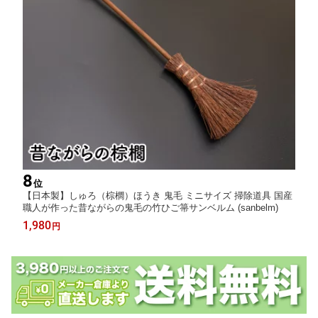
8
位
【日本製】しゅろ（棕櫚）ほうき 鬼毛 ミニサイズ 掃除道具 国産
職人が作った昔ながらの鬼毛の竹ひご箒サンベルム (sanbelm)
1,980
円