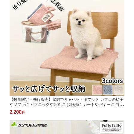
【数量限定・先行販売】収納できるペット用マット カフェの椅子
やソファに ピクニックや公園に お散歩に カートやバギーに 自動
車のシートに イベントに コンパクトに畳める ズレ落防止 引っ掻
2,200
円
きに強い 犬用 洗濯機で洗える サンベルム PallyPally おでかけカ
フェマット