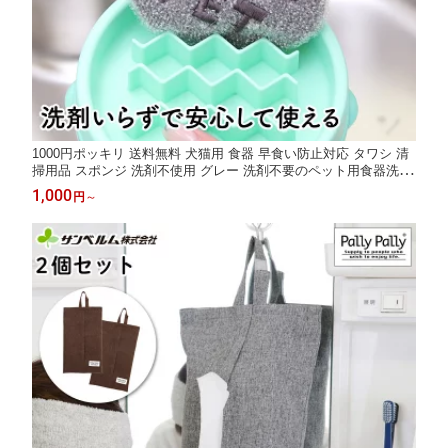
1000円ポッキリ 送料無料 犬猫用 食器 早食い防止対応 タワシ 清
掃用品 スポンジ 洗剤不使用 グレー 洗剤不要のペット用食器洗い
ペット のことを考えた アイデア商品 お悩み解消グッズ サンベル
1,000
円
～
ム