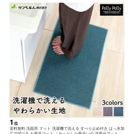
1
位
送料無料 洗面所 マット 洗濯機で洗える すべり止め付き はっ水加
工で拭ける お風呂マット ふわっとした風合いの 洗面台マット サ