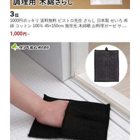
3
位
1000円ポッキリ 送料無料 ビストロ先生 さらし 日本製 せいろ 布
綿 コットン 100％ 45×150cm 無蛍光 木綿晒 お料理ガーゼ サンベ
ルム(sanbelm)
1,000
円
～