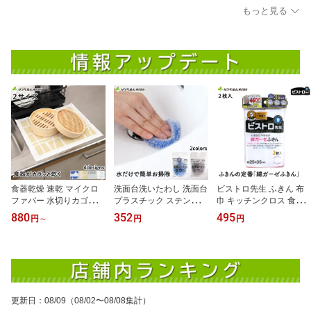
もっと見る
食器乾燥 速乾 マイクロ
洗面台洗いたわし 洗面台
ビストロ先生 ふきん 布
ファバー 水切りカゴいら
プラスチック ステンレス
巾 キッチンクロス 食器
ず 食器乾燥マット サン
陶器 対応 傷をつけずに
拭きや台拭きにおすすめ
880
352
495
円
～
円
円
ベルム（sanbelm)
洗える 小さい スポンジ
綿100％ 蛍光染料不使用
ブルー／グレー
綿ガーゼふきん 2枚入 サ
ンベルム
更新日
：
08/09
（08/02〜08/08集計）