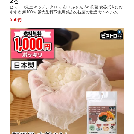
2
位
ビストロ先生 キッチンクロス 布巾 ふきん Ag 抗菌 食器拭きにお
すすめ 綿100％ 蛍光染料不使用 銀糸の抗菌の物語 サンベルム
550
円