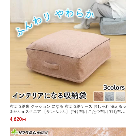
布団収納袋 クッション になる 布団収納ケース おしゃれ 洗える 6
0×60cm スクエア 【サンベルム】 掛け布団 こたつ布団 羽毛布団
毛布 シングル 座布団 フロアクッション 衣服 衣類 収納袋 省スペ
4,620
円
ース 見せる収納 ふんわり オットマン