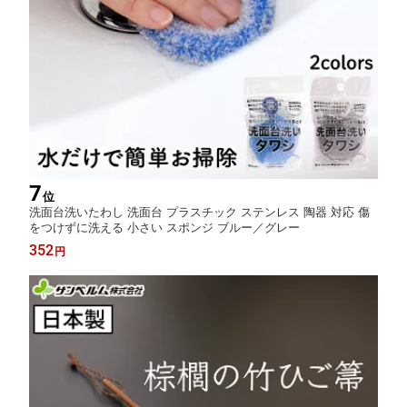
7
位
洗面台洗いたわし 洗面台 プラスチック ステンレス 陶器 対応 傷
をつけずに洗える 小さい スポンジ ブルー／グレー
352
円