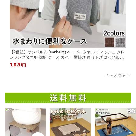
【2個組】サンベルム (sanbelm) ペーパータオル ティッシュ クレ
ンジングタオル 収納 ケース カバー 壁掛け 吊り下げ はっ水加工
布製
1,870
円
もっと見る