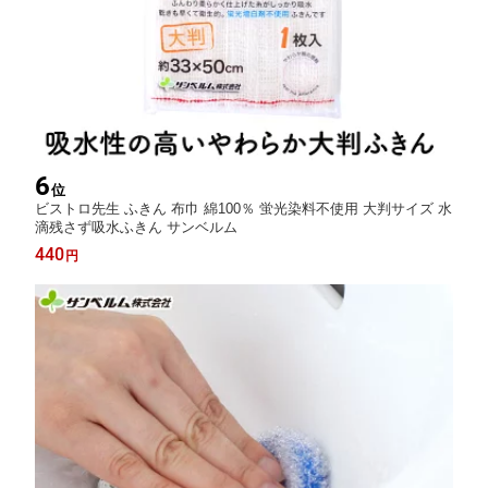
6
位
ビストロ先生 ふきん 布巾 綿100％ 蛍光染料不使用 大判サイズ 水
滴残さず吸水ふきん サンベルム
440
円