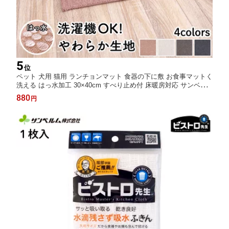
5
位
ペット 犬用 猫用 ランチョンマット 食器の下に敷 お食事マットく
洗える はっ水加工 30×40cm すべり止め付 床暖房対応 サンベル
ム PallyPally
880
円