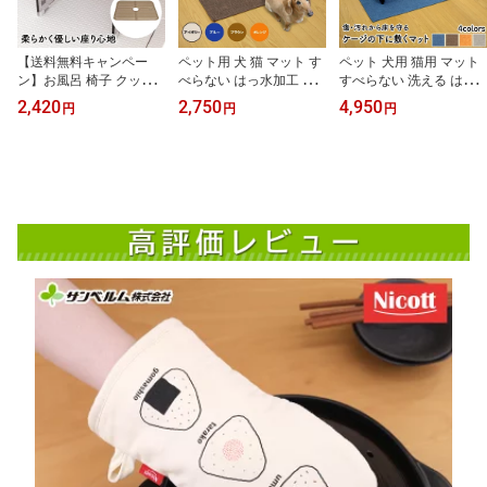
【送料無料キャンペー
ペット用 犬 猫 マット す
ペット 犬用 猫用 マット
ン】お風呂 椅子 クッシ
べらない はっ水加工 56×
すべらない 洗える はっ
ョン 浴室 浴用 風呂椅子
70cm 洗える 床暖房対応
水加工 86×120cm 床暖房
2,420
2,750
4,950
円
円
円
水濡れ対応 ブラウン い
トイレ マットトイレの下
対応 ケージの下に敷くマ
ごこち風呂椅子マット サ
に敷くマット ペット の
ット ペット のことを考
ンベルム(sanbelm)
ことを考えた アイデア商
えた アイデア商品 お悩
品 お悩み解消グッズ サ
み解消グッズ サンベルム
ンベルム PallyPally
PallyPally