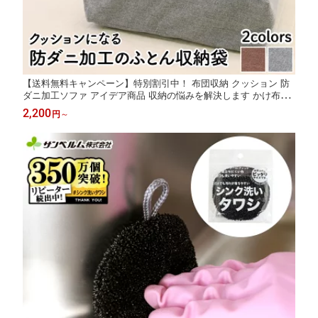
【送料無料キャンペーン】特別割引中！ 布団収納 クッション 防
ダニ加工ソファ アイデア商品 収納の悩みを解決します かけ布団
座布団 こたつ布団 サンベルム かけ布団がクッションになるふと
2,200
円
～
ん収納袋