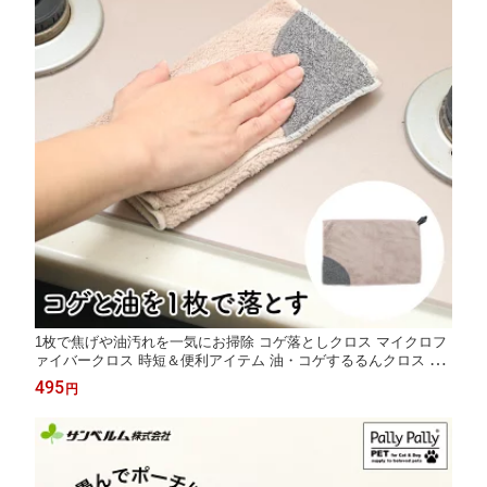
1枚で焦げや油汚れを一気にお掃除 コゲ落としクロス マイクロフ
ァイバークロス 時短＆便利アイテム 油・コゲするるんクロス サ
ンベルム（SANBELM）
495
円