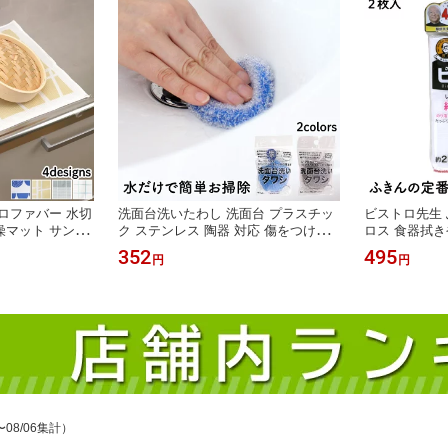
ロファバー 水切
洗面台洗いたわし 洗面台 プラスチッ
ビストロ先生 
燥マット サンベ
ク ステンレス 陶器 対応 傷をつけず
ロス 食器拭き
に洗える 小さい スポンジ ブルー／グ
100％ 蛍光
352
495
円
円
レー
ん 2枚入 サ
〜08/06集計）