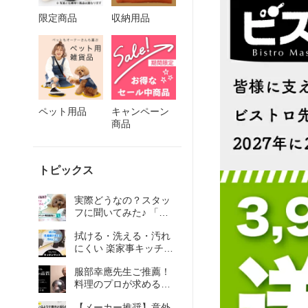
限定商品
収納用品
ペット用品
キャンペーン
商品
トピックス
実際どうなの？スタッ
フに聞いてみた♪ 「洗
剤不要のペット用食器
拭ける・洗える・汚れ
洗い」
にくい 楽家事キッチン
マット 柔らかい布製で
服部幸應先生ご推薦！
インテリアにも♪
料理のプロが求めるふ
きんの条件の話
【メーカー推奨】意外