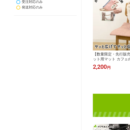
受注対応のみ
発送対応のみ
【数量限定・先行販
ット用マット カフェ
に ピクニックや公園に
2,200
円
トやバギーに 自動車
ントに コンパクトに
止 引っ掻きに強い 犬
る サンベルム PallyP
フェマット