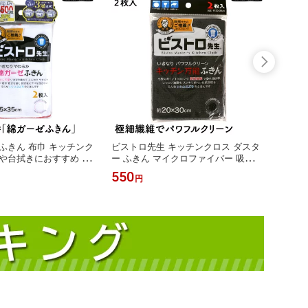
ふきん 布巾 キッチンク
ビストロ先生 キッチンクロス ダスタ
【サン
や台拭きにおすすめ 綿
ー ふきん マイクロファイバー 吸水性
ロファ
染料不使用 綿ガーゼふき
がよく乾きが早い 汚れが目立ちにく
チンタ
550
550
円
ンベルム
い黒色 キッチン万能ふきん 2枚入 サ
きん 
ンベルム