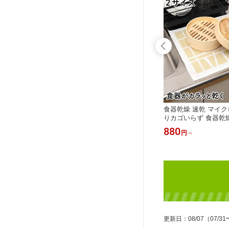
筒 タン
水筒 ボトル 洗い ブラシ 冷水筒 タン
食器乾燥 速乾 マイク
イボトル
ブラー ステンレスボトル マイボトル
りカゴいらず 食器乾
スポンジ
折りたたみ スポンジ 柄付きスポンジ
ルム（sanbelm)
880
880
円
円
～
200895 サンベルム（sanbelm)
更新日
：
08/07
（07/31