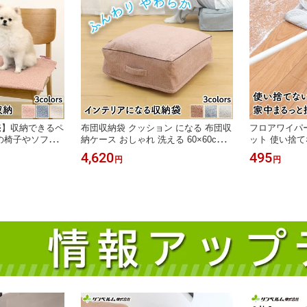
売】収納できるペ
布団収納袋 クッション になる 布団収
フロアワイパー
の椅子やソファ
納ケース おしゃれ 洗える 60×60cm
ット 使い捨て
 お散歩に カー
スクエア 【サンベルム】 掛け布団 こ
約＆エコ 家
4,620
495
円
円
のシートに イベ
たつ布団 羽毛布団 毛布 シングル 座
サンベルム（S
畳める ズレ落防
布団 フロアクッション 衣服 衣類 収
用 洗濯機で洗え
納袋 省スペース 見せる収納 ふんわり
ally おでかけカ
オットマン