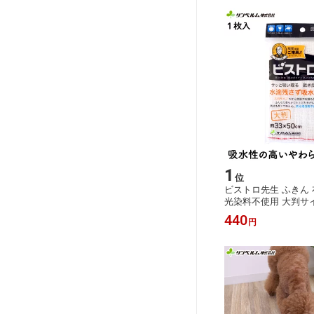
1
位
ビストロ先生 ふきん 布
光染料不使用 大判サ
吸水ふきん サンベル
440
円