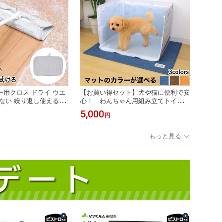
用クロス ドライ ウエ
【お買い得セット】犬や猫に便利で安
ない 繰り返し使える 節
心！ わんちゃん用組み立てトイレ×
中まるっと床ピカクロス
1個、ペット用マット×1枚
5,000
円
ANBELM）
もっと見る