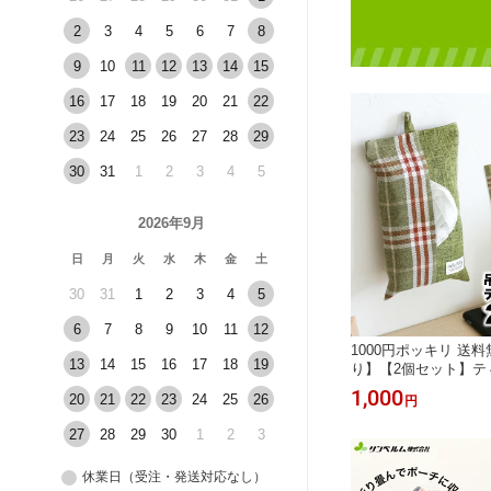
2
3
4
5
6
7
8
9
10
11
12
13
14
15
16
17
18
19
20
21
22
23
24
25
26
27
28
29
30
31
1
2
3
4
5
2026年9月
日
月
火
水
木
金
土
30
31
1
2
3
4
5
6
7
8
9
10
11
12
1000円ポッキリ 送
13
14
15
16
17
18
19
り】【2個セット】テ
カバー 吊り下げられる
1,000
20
21
22
23
24
25
26
円
対応 カバー 壁掛け 
ンベルム
27
28
29
30
1
2
3
休業日（受注・発送対応なし）