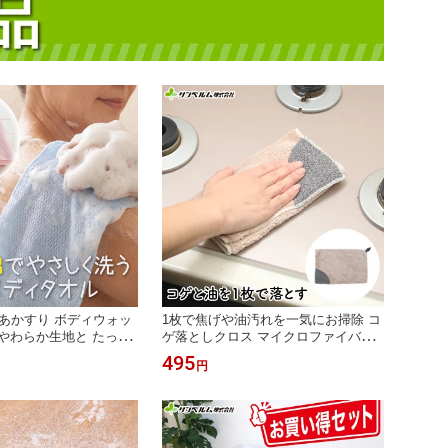
あかすり ボディウォッ
1枚で焦げや油汚れを一気にお掃除 コ
％ やわらか生地と たっぷ
ゲ落としクロス マイクロファイバー
販で20年売っているロ
クロス 時短＆便利アイテム 油・コゲ
495
円
泡立ちボディタオル 3
するるんクロス サンベルム（SANBE
0cm サンベルム
LM）