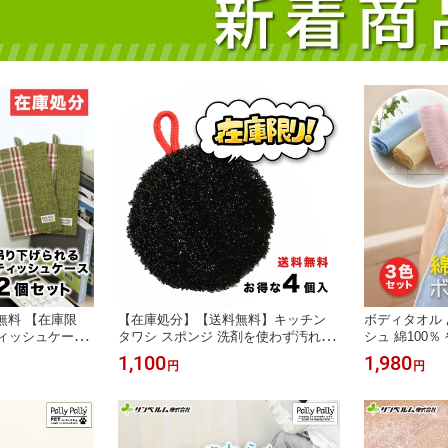
料無料 【在庫限
【在庫処分】【送料無料】キッチン
ボディタオル 
ィッシュケース
タワシ スポンジ 洗剤を使わず汚れを
シュ 綿100
 箱あり 箱なし
落とす！ シンク洗いタワシ4個セット
り泡で洗う 通
1,100
1,980
円
円
吊り下げ 布製 サ
（旧品）
ングセラー 綿
枚組 20×10