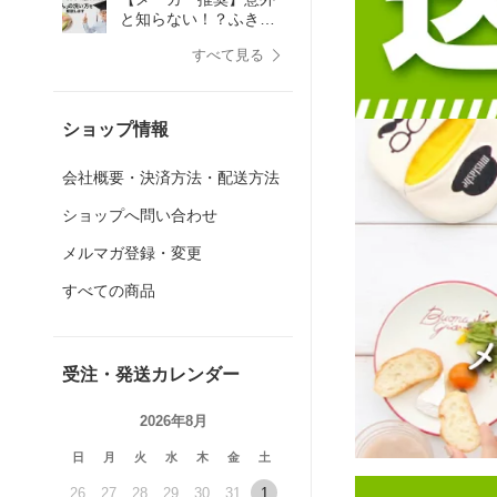
と知らない！？ふきん
の洗い方
すべて見る
ショップ情報
会社概要・決済方法・配送方法
ショップへ問い合わせ
メルマガ登録・変更
すべての商品
受注・発送カレンダー
2026年8月
日
月
火
水
木
金
土
26
27
28
29
30
31
1