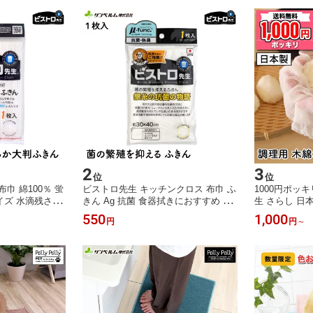
2
3
位
位
巾 綿100％ 蛍
ビストロ先生 キッチンクロス 布巾 ふ
1000円ポッ
イズ 水滴残さず
きん Ag 抗菌 食器拭きにおすすめ 綿1
生 さらし 日本
ム
00％ 蛍光染料不使用 銀糸の抗菌の物
ン 100％ 45
550
1,000
円
円
～
語 サンベルム
料理ガーゼ サン