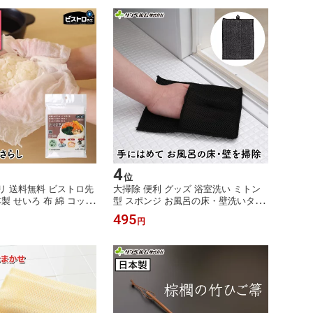
4
位
キリ 送料無料 ビストロ先
大掃除 便利 グッズ 浴室洗い ミトン
製 せいろ 布 綿 コット
型 スポンジ お風呂の床・壁洗いタワ
×150cm 無蛍光 木綿晒 お
シ 076056 サンベルム（sanbelm)
495
円
ベルム(sanbelm)