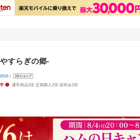
-やすらぎの郷-
405
件）
中
通常商品2倍 定期購入2倍 頒布会2倍