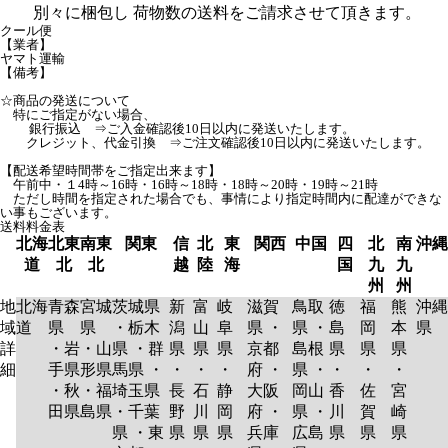
別々に梱包し 荷物数の送料をご請求させて頂きます。
クール便
【業者】
ヤマト運輸
【備考】
☆商品の発送について
特にご指定がない場合、
銀行振込 ⇒ご入金確認後10日以内に発送いたします。
クレジット、代金引換 ⇒ご注文確認後10日以内に発送いたします。
【配送希望時間帯をご指定出来ます】
午前中・１4時～16時・16時～18時・18時～20時・19時～21時
ただし時間を指定された場合でも、事情により指定時間内に配達ができな
い事もございます。
送料料金表
北海
北東
南東
関東
信
北
東
関西
中国
四
北
南
沖縄
道
北
北
越
陸
海
国
九
九
州
州
地
北海
青森
宮城
茨城県
新
富
岐
滋賀
鳥取
徳
福
熊
沖縄
域
道
県
県
・栃木
潟
山
阜
県 ・
県 ・
島
岡
本
県
詳
・岩
・山
県 ・群
県
県
県
京都
島根
県
県
県
細
手県
形県
馬県 ・
・
・
・
府 ・
県 ・
・
・
・
・秋
・福
埼玉県
長
石
静
大阪
岡山
香
佐
宮
田県
島県
・千葉
野
川
岡
府 ・
県 ・
川
賀
崎
県 ・東
県
県
県
兵庫
広島
県
県
県