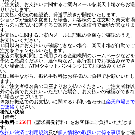
ご注文後、お支払いに関するご案内メールを楽天市場からお送
りいたします。
お支払い状況の確認後、発送手続きが開始いたします。
ショップが金額を変更した場合、お客様のご注文時と楽天市場
からのお支払いに関するご案内メール送信時で金額が異なりま
す。
お支払いに関するご案内メールに記載の金額をご確認のうえ、
お支払いください。
14日以内にお支払いが確認できない場合、楽天市場が自動でご
注文をキャンセルいたします。
振込の取扱時間はご利用される金融機関のホームページなどを
予めご確認ください。連休時など、銀行窓口でお振込みができ
ない場合は、ATMやネットバンキングにてお振込みくださ
い。
誠に勝手ながら、振込手数料はお客様のご負担でお願いいたし
ます。
※ご注文者様名義の口座よりお支払いください。ご注文者様以
外の名義でお支払いいただいた場合、お支払いの確認ができな
い場合がございます。
※銀行振込でのお支払いに関するお問い合わせは
楽天市場まで
ご連絡
ください。
後払い決済
【備考】
手数料：
250円
（請求書発行料）をお客様にご負担いただきま
す。
後払い決済ご利用規約
及び
個人情報の取扱いに係る事項
をご確