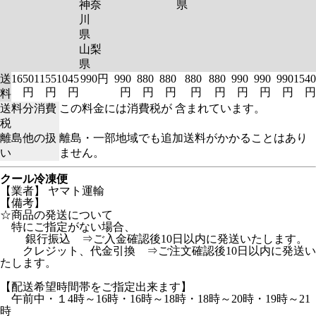
神奈
県
川
県
山梨
県
送
1650
1155
1045
990円
990
880
880
880
880
990
990
990
1540
円
円
円
円
円
円
円
円
円
円
円
円
料
送料分消費
この料金には消費税が 含まれています。
税
離島他の扱
離島・一部地域でも追加送料がかかることはあり
い
ません。
クール冷凍便
【業者】 ヤマト運輸
【備考】
☆商品の発送について
特にご指定がない場合、
銀行振込 ⇒ご入金確認後10日以内に発送いたします。
クレジット、代金引換 ⇒ご注文確認後10日以内に発送い
たします。
【配送希望時間帯をご指定出来ます】
午前中・１4時～16時・16時～18時・18時～20時・19時～21
時