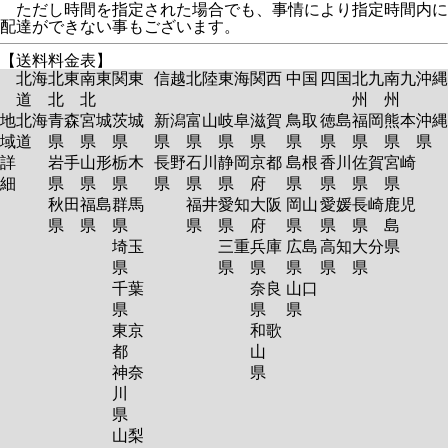
ただし時間を指定された場合でも、事情により指定時間内に
配達ができない事もございます。
【送料料金表】
北海
北東
南東
関東
信越
北陸
東海
関西
中国
四国
北九
南九
沖縄
道
北
北
州
州
地
北海
青森
宮城
茨城
新潟
富山
岐阜
滋賀
鳥取
徳島
福岡
熊本
沖縄
域
道
県
県
県
県
県
県
県
県
県
県
県
県
詳
岩手
山形
栃木
長野
石川
静岡
京都
島根
香川
佐賀
宮崎
細
県
県
県
県
県
県
府
県
県
県
県
秋田
福島
群馬
福井
愛知
大阪
岡山
愛媛
長崎
鹿児
県
県
県
県
県
府
県
県
県
島
埼玉
三重
兵庫
広島
高知
大分
県
県
県
県
県
県
県
千葉
奈良
山口
県
県
県
東京
和歌
都
山
神奈
県
川
県
山梨