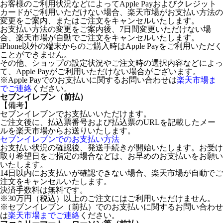
お客様のご利用状況などによってApple Payおよびクレジット
カードがご利用いただけない場合、楽天市場がお支払い方法の
変更をご案内、またはご注文をキャンセルいたします。
お支払い方法の変更をご案内後、7日間変更いただけない場
合、楽天市場が自動でご注文をキャンセルいたします。
iPhone以外の端末からのご購入時はApple Payをご利用いただく
ことができません。
その他、ショップの設定状況やご注文時の選択内容などによっ
て、Apple Payがご利用いただけない場合がございます。
※Apple Payでのお支払いに関するお問い合わせは
楽天市場ま
でご連絡
ください。
セブンイレブン（前払）
【備考】
セブンイレブンでお支払いいただけます。
ご注文後に、払込票番号および払込票のURLを記載したメー
ルを楽天市場からお送りいたします。
セブンイレブンでのお支払い方法
お支払い状況の確認後、発送手続きが開始いたします。お受け
取り希望日をご指定の場合などは、お早めのお支払いをお願い
いたします。
14日以内にお支払いが確認できない場合、楽天市場が自動でご
注文をキャンセルいたします。
決済手数料は無料です。
※30万円（税込）以上のご注文にはご利用いただけません。
※セブンイレブン（前払）でのお支払いに関するお問い合わせ
は
楽天市場までご連絡
ください。