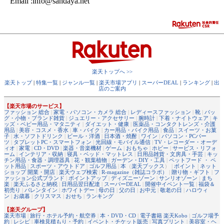
Email :info@sandaya.net
楽天トップへ >>
楽天トップ
|
特集一覧
|
ジャンル一覧
|
楽天市場アプリ
|
スーパーDEAL
|
ランキング
|
出
店のご案内
【楽天市場のサービス】
ファッション 総合
|
家電・パソコン・カメラ 総合
|
レディースファッション
|
靴
|
バッ
グ・小物・ブランド雑貨
|
ジュエリー・アクセサリー
|
腕時計
|
下着・ナイトウェア
|
キ
ッズ・ベビー用品・マタニティ
|
ダイエット・健康
|
医薬品・コンタクトレンズ・介護
用品
|
美容・コスメ・香水
|
車・バイク
|
カー用品・バイク用品
|
食品
|
スイーツ・お菓
子
|
水・ソフトドリンク
|
ビール・洋酒
|
日本酒・焼酎
|
ワイン
|
パソコン・PCパー
ツ
|
タブレットPC・スマートフォン
|
光回線・モバイル通信
|
TV・レコーダー・オーデ
ィオ
|
家電
|
CD・DVD
|
楽器・音楽機材
|
ゲーム
|
おもちゃ
|
ホビー
|
サービス・リフォ
ーム
|
インテリア・収納
|
寝具・ベッド・マットレス
|
日用品雑貨・文房具・手芸
|
キッ
チン用品・食器・調理器具
|
花・観葉植物
|
ガーデン・DIY・工具
|
ペットフード ・ ペ
ット用品
|
スポーツ・アウトドア
|
ゴルフ用品
|
本
（
楽天ブックス
） |
ポイント
|
ネット
ショップ 開業・開店
|
楽天ウェブ検索
|
R-magazine（雑誌コラボ）
|
贈り物・ギフト
|
フ
ァッション公式ブランド
|
ポイントアップ
|
ディズニーゾーン
|
サンリオゾーン
|
まち
楽
|
楽天ふるさと納税
|
日用品翌日配達
|
スーパーDEAL
|
開催中イベント一覧
|
福袋＆
初売り
|
バレンタイン
|
ホワイトデー
|
母の日
|
父の日
|
お中元
|
敬老の日
|
ハロウィ
ン
|
お歳暮
|
クリスマス
|
おせち
|
ランキング
【楽天グループ】
楽天市場
|
旅行・ホテル予約・航空券
|
本・DVD・CD
|
電子書籍 楽天Kobo
|
ゴルフ場予
約
|
レシピ
|
車検見積もり・予約
|
イベント・チケット販売
|
写真プリント
|
美容室・ヘ