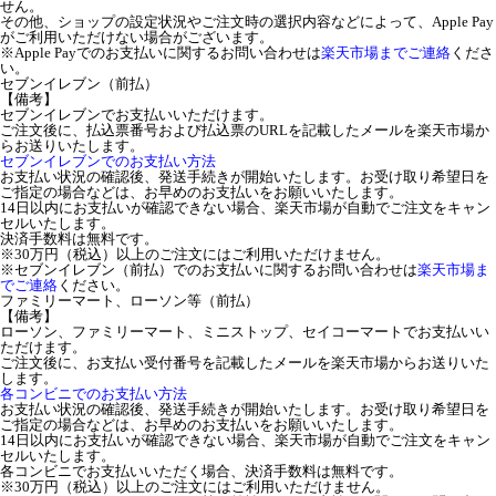
せん。
その他、ショップの設定状況やご注文時の選択内容などによって、Apple Pay
がご利用いただけない場合がございます。
※Apple Payでのお支払いに関するお問い合わせは
楽天市場までご連絡
くださ
い。
セブンイレブン（前払）
【備考】
セブンイレブンでお支払いいただけます。
ご注文後に、払込票番号および払込票のURLを記載したメールを楽天市場か
らお送りいたします。
セブンイレブンでのお支払い方法
お支払い状況の確認後、発送手続きが開始いたします。お受け取り希望日を
ご指定の場合などは、お早めのお支払いをお願いいたします。
14日以内にお支払いが確認できない場合、楽天市場が自動でご注文をキャン
セルいたします。
決済手数料は無料です。
※30万円（税込）以上のご注文にはご利用いただけません。
※セブンイレブン（前払）でのお支払いに関するお問い合わせは
楽天市場ま
でご連絡
ください。
ファミリーマート、ローソン等（前払）
【備考】
ローソン、ファミリーマート、ミニストップ、セイコーマートでお支払いい
ただけます。
ご注文後に、お支払い受付番号を記載したメールを楽天市場からお送りいた
します。
各コンビニでのお支払い方法
お支払い状況の確認後、発送手続きが開始いたします。お受け取り希望日を
ご指定の場合などは、お早めのお支払いをお願いいたします。
14日以内にお支払いが確認できない場合、楽天市場が自動でご注文をキャン
セルいたします。
各コンビニでお支払いいただく場合、決済手数料は無料です。
※30万円（税込）以上のご注文にはご利用いただけません。