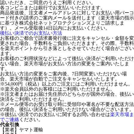
認いただき、ご同意のうえご利用ください。
各コンビニまたは銀行でお支払いいただけます。
商品発送後、注文者メールアドレスに対してお支払い用バーコ
ード付きの請求のご案内メールを送付します（楽天市場の指示
に基づき株式会社ネットプロテクションズよりご請求しま
す）。メール受取後14日以内にお支払いください。
後払い決済でのお支払い方法
お客様のご都合で請求書発行後に注文をキャンセル・金額を変
更された場合、手数料をご負担いただきます。その際、手数料
を楽天ポイントから引き落としをさせていただく場合がござい
ます。
お客様のご利用状況などによって後払い決済がご利用いただけ
ない場合、楽天市場がお支払い方法の変更をご案内いたしま
す。
お支払い方法の変更をご案内後、7日間変更いただけない場
合、楽天市場が自動でご注文をキャンセルいたします。
※54,000円（税込）以上のご注文にはご利用いただけません。
※楽天会員以外のお客様にはご利用いただけません。
※注文者またはお届け先住所のどちらかが国外の場合、後払い
決済をご利用いただけません。
※メール便等のお受け取り時に受領印や署名が不要な配送方法
の場合、後払い決済をご利用いただけない場合がございます。
※後払い決済でのお支払いに関するお問い合わせは
楽天市場ま
でご連絡
ください。
代金引換
【業者】ヤマト運輸