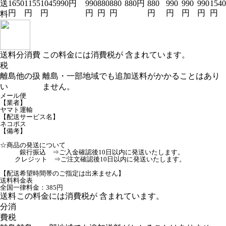
送
1650
1155
1045
990円
990
880
880
880円
880
990
990
990
1540
円
円
円
円
円
円
円
円
円
円
円
料
送料分消費
この料金には消費税が 含まれています。
税
離島他の扱
離島・一部地域でも追加送料がかかることはあり
い
ません。
メール便
【業者】
ヤマト運輸
【配送サービス名】
ネコポス
【備考】
☆商品の発送について
銀行振込 ⇒ご入金確認後10日以内に発送いたします。
クレジット ⇒ご注文確認後10日以内に発送いたします。
【配送希望時間帯のご指定は出来ません】
送料料金表
全国一律料金：385円
送料
この料金には消費税が 含まれています。
分消
費税