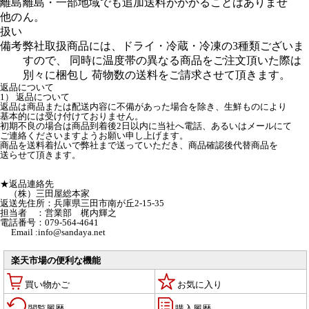
離島
離島・一部地域でも追加送料がかかることはありませ
他の
ん。
扱い
備考
弊社取扱商品には、ドライ・冷蔵・冷凍の3種類ございま
すので、 同時に温度帯の異なる商品をご注文頂いた際は
別々に梱包し 荷物数の送料をご請求させて頂きます。
返品について
1） 返品について
返品は商品または配送内容に不備があった場合を除き、生鮮ものにより
基本的には受け付けておりません。
初期不良の場合は商品到着後2日以内に当社へ電話、あるいはメールにて
ご連絡くださいますようお願い申し上げます。
商品を送料着払いで弊社まで送っていただき、商品確認後代替商品を
送らせて頂きます。
★返品連絡先
（株）三田屋総本家
返送先住所：兵庫県三田市南が丘2-15-35
担当者 ：営業部 梶内輝之
電話番号：079-564-4641
Email :info@sandaya.net
楽天市場の便利な機能
買い物かご
お気に入り
閲覧履歴
購入履歴