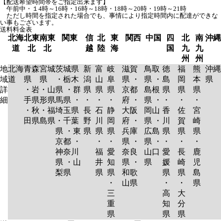
【配送希望時間帯をご指定出来ます】
午前中・１4時～16時・16時～18時・18時～20時・19時～21時
ただし時間を指定された場合でも、事情により指定時間内に配達ができな
い事もございます。
送料料金表
北海
北東
南東
関東
信
北
東
関西
中国
四
北
南
沖縄
道
北
北
越
陸
海
国
九
九
州
州
地
北海
青森
宮城
茨城県
新
富
岐
滋賀
鳥取
徳
福
熊
沖縄
域
道
県
県
・栃木
潟
山
阜
県 ・
県 ・
島
岡
本
県
詳
・岩
・山
県 ・群
県
県
県
京都
島根
県
県
県
細
手県
形県
馬県 ・
・
・
・
府 ・
県 ・
・
・
・
・秋
・福
埼玉県
長
石
静
大阪
岡山
香
佐
宮
田県
島県
・千葉
野
川
岡
府 ・
県 ・
川
賀
崎
県 ・東
県
県
県
兵庫
広島
県
県
県
京都 ・
・
・
県 ・
県 ・
・
・
・
神奈川
福
愛
奈良
山口
愛
長
鹿
県 ・山
井
知
県 ・
県
媛
崎
児
梨県
県
県
和歌
県
県
島
・
山県
・
・
県
三
高
大
重
知
分
県
県
県