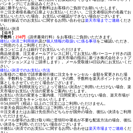
バンキングにてお振込みください。
誠に勝手ながら、振込手数料はお客様のご負担でお願いいたします。
※ご注文者様名義の口座よりお支払いください。ご注文者様以外の名義でお
支払いいただいた場合、お支払いの確認ができない場合がございます。
※銀行振込でのお支払いに関するお問い合わせは
楽天市場までご連絡
くださ
い。
後払い決済
【備考】
手数料：
250円
（請求書発行料）をお客様にご負担いただきます。
後払い決済ご利用規約
及び
個人情報の取扱いに係る事項
をご確認いただき、
ご同意のうえご利用ください。
各コンビニまたは銀行でお支払いいただけます。
商品発送後、注文者メールアドレスに対してお支払い用バーコード付きの請
求のご案内メールを送付します（楽天市場の指示に基づき株式会社ネットプ
ロテクションズよりご請求します）。メール受取後14日以内にお支払いくだ
さい。
後払い決済でのお支払い方法
お客様のご都合で請求書発行後に注文をキャンセル・金額を変更された場
合、手数料をご負担いただきます。その際、手数料を楽天ポイントから引き
落としをさせていただく場合がございます。
お客様のご利用状況などによって後払い決済がご利用いただけない場合、楽
天市場がお支払い方法の変更をご案内いたします。
お支払い方法の変更をご案内後、7日間変更いただけない場合、楽天市場が
自動でご注文をキャンセルいたします。
※54,000円（税込）以上のご注文にはご利用いただけません。
※楽天会員以外のお客様にはご利用いただけません。
※注文者またはお届け先住所のどちらかが国外の場合、後払い決済をご利用
いただけません。
※メール便等のお受け取り時に受領印や署名が不要な配送方法の場合、後払
い決済をご利用いただけない場合がございます。
※後払い決済でのお支払いに関するお問い合わせは
楽天市場までご連絡
くだ
さい。