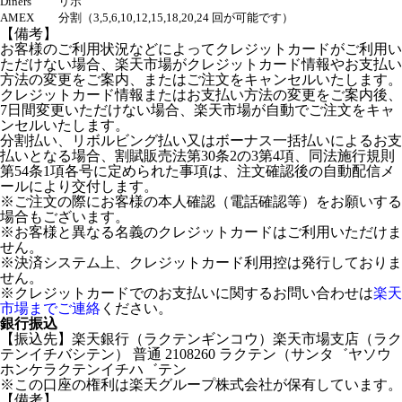
Diners
リボ
AMEX
分割（3,5,6,10,12,15,18,20,24 回が可能です）
【備考】
お客様のご利用状況などによってクレジットカードがご利用い
ただけない場合、楽天市場がクレジットカード情報やお支払い
方法の変更をご案内、またはご注文をキャンセルいたします。
クレジットカード情報またはお支払い方法の変更をご案内後、
7日間変更いただけない場合、楽天市場が自動でご注文をキャ
ンセルいたします。
分割払い、リボルビング払い又はボーナス一括払いによるお支
払いとなる場合、割賦販売法第30条2の3第4項、同法施行規則
第54条1項各号に定められた事項は、注文確認後の自動配信メ
ールにより交付します。
※ご注文の際にお客様の本人確認（電話確認等）をお願いする
場合もございます。
※お客様と異なる名義のクレジットカードはご利用いただけま
せん。
※決済システム上、クレジットカード利用控は発行しておりま
せん。
※クレジットカードでのお支払いに関するお問い合わせは
楽天
市場までご連絡
ください。
銀行振込
【振込先】楽天銀行（ラクテンギンコウ）楽天市場支店（ラク
テンイチバシテン） 普通 2108260 ラクテン（サンタ゛ヤソウ
ホンケラクテンイチハ゛テン
※この口座の権利は楽天グループ株式会社が保有しています。
【備考】