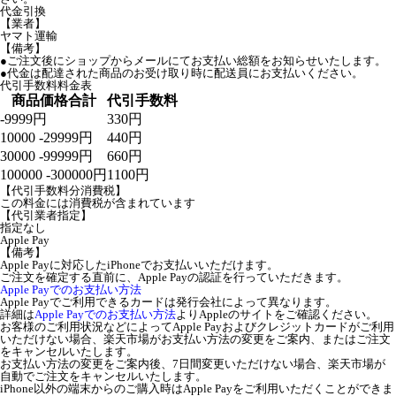
代金引換
【業者】
ヤマト運輸
【備考】
●ご注文後にショップからメールにてお支払い総額をお知らせいたします。
●代金は配達された商品のお受け取り時に配送員にお支払いください。
代引手数料料金表
商品価格合計
代引手数料
-9999円
330円
10000 -29999円
440円
30000 -99999円
660円
100000 -300000円
1100円
【代引手数料分消費税】
この料金には消費税が含まれています
【代引業者指定】
指定なし
Apple Pay
【備考】
Apple Payに対応したiPhoneでお支払いいただけます。
ご注文を確定する直前に、Apple Payの認証を行っていただきます。
Apple Payでのお支払い方法
Apple Payでご利用できるカードは発行会社によって異なります。
詳細は
Apple Payでのお支払い方法
よりAppleのサイトをご確認ください。
お客様のご利用状況などによってApple Payおよびクレジットカードがご利用
いただけない場合、楽天市場がお支払い方法の変更をご案内、またはご注文
をキャンセルいたします。
お支払い方法の変更をご案内後、7日間変更いただけない場合、楽天市場が
自動でご注文をキャンセルいたします。
iPhone以外の端末からのご購入時はApple Payをご利用いただくことができま