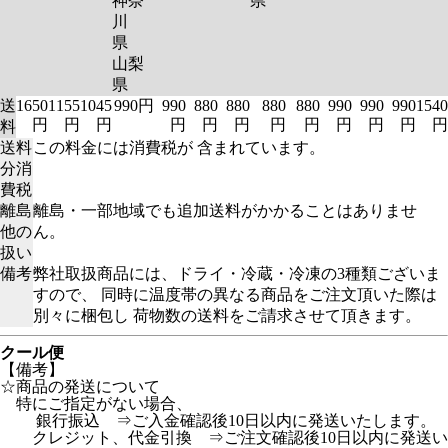
神奈
県
川
県
山梨
県
送
1650
1155
1045
990円
990
880
880
880
880
990
990
990
1540
円
円
円
円
円
円
円
円
円
円
円
円
料
送料
この料金には消費税が 含まれています。
分消
費税
離島
離島・一部地域でも追加送料がかかることはありませ
他の
ん。
扱い
備考
弊社取扱商品には、ドライ・冷蔵・冷凍の3種類ございま
すので、 同時に温度帯の異なる商品をご注文頂いた際は
別々に梱包し 荷物数の送料をご請求させて頂きます。
クール便
【備考】
☆商品の発送について
特にご指定がない場合、
銀行振込 ⇒ご入金確認後10日以内に発送いたします。
クレジット、代金引換 ⇒ご注文確認後10日以内に発送い