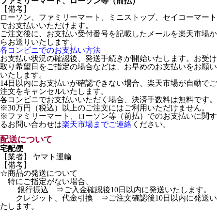
ファミリーマート、ローソン等（前払）
【備考】
ローソン、ファミリーマート、ミニストップ、セイコーマート
でお支払いいただけます。
ご注文後に、お支払い受付番号を記載したメールを楽天市場か
らお送りいたします。
各コンビニでのお支払い方法
お支払い状況の確認後、発送手続きが開始いたします。お受け
取り希望日をご指定の場合などは、お早めのお支払いをお願い
いたします。
14日以内にお支払いが確認できない場合、楽天市場が自動でご
注文をキャンセルいたします。
各コンビニでお支払いいただく場合、決済手数料は無料です。
※30万円（税込）以上のご注文にはご利用いただけません。
※ファミリーマート、ローソン等（前払）でのお支払いに関す
るお問い合わせは
楽天市場までご連絡
ください。
配送について
宅配便
【業者】 ヤマト運輸
【備考】
☆商品の発送について
特にご指定がない場合、
銀行振込 ⇒ご入金確認後10日以内に発送いたします。
クレジット、代金引換 ⇒ご注文確認後10日以内に発送い
たします。