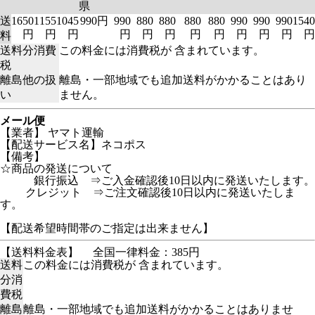
県
送
1650
1155
1045
990円
990
880
880
880
880
990
990
990
1540
円
円
円
円
円
円
円
円
円
円
円
円
料
送料分消費
この料金には消費税が 含まれています。
税
離島他の扱
離島・一部地域でも追加送料がかかることはあり
い
ません。
メール便
【業者】 ヤマト運輸
【配送サービス名】ネコポス
【備考】
☆商品の発送について
銀行振込 ⇒ご入金確認後10日以内に発送いたします。
クレジット ⇒ご注文確認後10日以内に発送いたしま
す。
【配送希望時間帯のご指定は出来ません】
【送料料金表】
全国一律料金：385円
送料
この料金には消費税が 含まれています。
分消
費税
離島
離島・一部地域でも追加送料がかかることはありませ