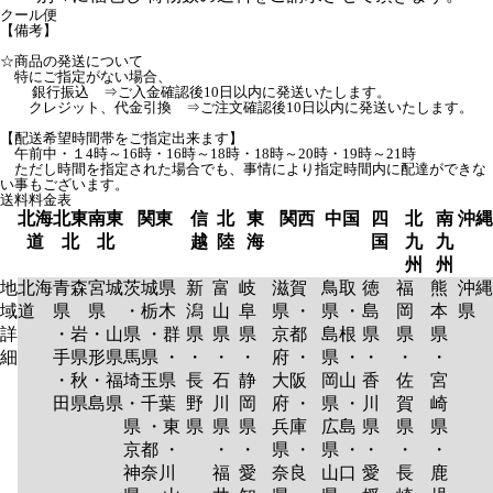
クール便
【備考】
☆商品の発送について
特にご指定がない場合、
銀行振込 ⇒ご入金確認後10日以内に発送いたします。
クレジット、代金引換 ⇒ご注文確認後10日以内に発送いたします。
【配送希望時間帯をご指定出来ます】
午前中・１4時～16時・16時～18時・18時～20時・19時～21時
ただし時間を指定された場合でも、事情により指定時間内に配達ができな
い事もございます。
送料料金表
北海
北東
南東
関東
信
北
東
関西
中国
四
北
南
沖縄
道
北
北
越
陸
海
国
九
九
州
州
地
北海
青森
宮城
茨城県
新
富
岐
滋賀
鳥取
徳
福
熊
沖縄
域
道
県
県
・栃木
潟
山
阜
県 ・
県 ・
島
岡
本
県
詳
・岩
・山
県 ・群
県
県
県
京都
島根
県
県
県
細
手県
形県
馬県 ・
・
・
・
府 ・
県 ・
・
・
・
・秋
・福
埼玉県
長
石
静
大阪
岡山
香
佐
宮
田県
島県
・千葉
野
川
岡
府 ・
県 ・
川
賀
崎
県 ・東
県
県
県
兵庫
広島
県
県
県
京都 ・
・
・
県 ・
県 ・
・
・
・
神奈川
福
愛
奈良
山口
愛
長
鹿