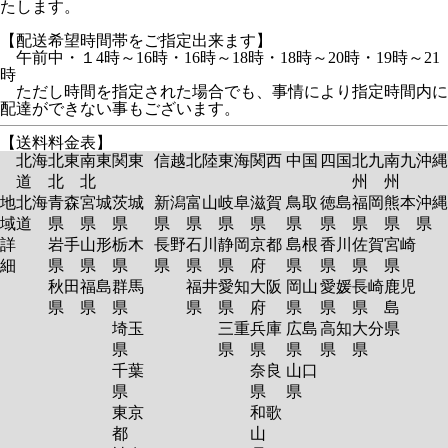
たします。
【配送希望時間帯をご指定出来ます】
午前中・１4時～16時・16時～18時・18時～20時・19時～21
時
ただし時間を指定された場合でも、事情により指定時間内に
配達ができない事もございます。
【送料料金表】
北海
北東
南東
関東
信越
北陸
東海
関西
中国
四国
北九
南九
沖縄
道
北
北
州
州
地
北海
青森
宮城
茨城
新潟
富山
岐阜
滋賀
鳥取
徳島
福岡
熊本
沖縄
域
道
県
県
県
県
県
県
県
県
県
県
県
県
詳
岩手
山形
栃木
長野
石川
静岡
京都
島根
香川
佐賀
宮崎
細
県
県
県
県
県
県
府
県
県
県
県
秋田
福島
群馬
福井
愛知
大阪
岡山
愛媛
長崎
鹿児
県
県
県
県
県
府
県
県
県
島
埼玉
三重
兵庫
広島
高知
大分
県
県
県
県
県
県
県
千葉
奈良
山口
県
県
県
東京
和歌
都
山