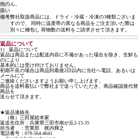
他の
ん。
扱い
備考
弊社取扱商品には、ドライ・冷蔵・冷凍の3種類ございま
すので、 同時に温度帯の異なる商品をご注文頂いた際は
別々に梱包し 荷物数の送料をご請求させて頂きます。
返品について
1） 返品について
返品は商品または配送内容に不備があった場合を除き、生鮮も
のにより
基本的には受け付けておりません。
初期不良の場合は商品到着後2日以内に当社へ電話、あるいは
メールにて
ご連絡くださいますようお願い申し上げます。
商品を送料着払いで弊社まで送っていただき、商品確認後代替
商品を
送らせて頂きます。
★返品連絡先
（株）三田屋総本家
返送先住所：兵庫県三田市南が丘2-15-35
担当者 ：営業部 梶内輝之
電話番号：079-564-4641