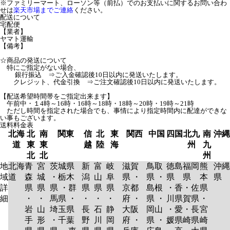
※ファミリーマート、ローソン等（前払）でのお支払いに関するお問い合わ
せは
楽天市場までご連絡
ください。
配送について
宅配便
【業者】
ヤマト運輸
【備考】
☆商品の発送について
特にご指定がない場合、
銀行振込 ⇒ご入金確認後10日以内に発送いたします。
クレジット、代金引換 ⇒ご注文確認後10日以内に発送いたします。
【配送希望時間帯をご指定出来ます】
午前中・１4時～16時・16時～18時・18時～20時・19時～21時
ただし時間を指定された場合でも、事情により指定時間内に配達ができな
い事もございます。
送料料金表
北海
北
南
関東
信
北
東
関西
中国
四国
北九
南
沖縄
道
東
東
越
陸
海
州
九
北
北
州
地
北海
青
宮
茨城県
新
富
岐
滋賀
鳥取
徳島
福岡
熊
沖縄
域
道
森
城
・栃木
潟
山
阜
県 ・
県 ・
県
県
本
県
詳
県
県
県 ・群
県
県
県
京都
島根
・香
・佐
県
細
・
・
馬県 ・
・
・
・
府 ・
県 ・
川県
賀県
・
岩
山
埼玉県
長
石
静
大阪
岡山
・愛
・長
宮
手
形
・千葉
野
川
岡
府 ・
県 ・
媛県
崎県
崎