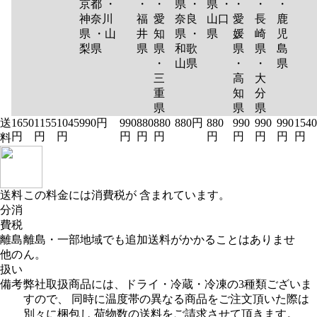
京都 ・
・
・
県 ・
県 ・
・
・
・
神奈川
福
愛
奈良
山口
愛
長
鹿
県 ・山
井
知
県 ・
県
媛
崎
児
梨県
県
県
和歌
県
県
島
・
山県
・
・
県
三
高
大
重
知
分
県
県
県
送
1650
1155
1045
990円
990
880
880
880円
880
990
990
990
1540
円
円
円
円
円
円
円
円
円
円
円
料
送料
この料金には消費税が 含まれています。
分消
費税
離島
離島・一部地域でも追加送料がかかることはありませ
他の
ん。
扱い
備考
弊社取扱商品には、ドライ・冷蔵・冷凍の3種類ございま
すので、 同時に温度帯の異なる商品をご注文頂いた際は
別々に梱包し 荷物数の送料をご請求させて頂きます。