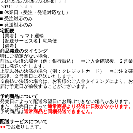
23
24
25
26
27
28
29
27
28
29
30
1
2
3
30
31
1
2
3
4
5
■
休業日（受注・発送対応なし）
■
受注対応のみ
■
発送対応のみ
宅配便
【業者】 ヤマト運輸
【配送サービス名】宅急便
【備考】
商品発送のタイミング
特にご指定がない場合、
前払い決済の場合（例：銀行振込） ⇒ご入金確認後、２営業
日に発送いたします。
上記以外の決済の場合（例：クレジットカード） ⇒ご注文確
認後、２営業日に発送いたします。
※前払い決済の場合は、お客様のご入金タイミングにより、お
届け予定日が前後することがございます。
予約商品について
発売日によって配送希望日にお届けできない場合があります。
また、発売日によって
通常商品より発送に日数がかかります。
予約商品は
通常商品と同梱発送できません。
配送サービスについて
●●
でお送りします。