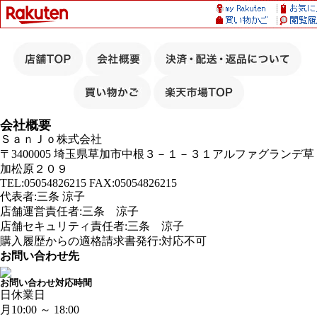
会社概要
ＳａｎＪｏ株式会社
〒3400005 埼玉県草加市中根３－１－３１アルファグランデ草
加松原２０９
TEL:05054826215 FAX:05054826215
代表者:三条 涼子
店舗運営責任者:三条 涼子
店舗セキュリティ責任者:三条 涼子
購入履歴からの適格請求書発行:対応不可
お問い合わせ先
お問い合わせ対応時間
日
休業日
月
10:00 ～ 18:00