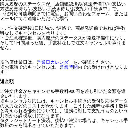
購入履歴のステータスが「店舗確認済み/発送準備中/お支払い
方法変更待ち/お支払い手続き待ち/お支払い手続き中」で、
下記対応可能期間までに電話、お問い合わせフォーム、または
メールにてご連絡いただいた場合
・ご注文確定後1日以内のご連絡で、商品発送前であれば手数
料なしでキャンセルを承ります。
・ご注意確定後、購入履歴のステータスが発送準備中になり、
そして1日間経った後、手数料なしで注文キャンセルを承りま
せん。
※当店休業日は、
営業日カレンダー
をご確認ください。
※お電話でのキャンセルは、
営業時間
内での受け付けとなりま
す。
返金額
ご注文代金からキャンセル手数料900円を差し引いた金額を返
金いたします。
※キャンセル対応には、キャンセル手続きの受付対応やデータ
の入力などのコストがかかります。こうした純粋な事務手数料
と考えられる部分については、役務に対して支払うものという
判断から課税取引になります。
※クレジットカード決済、後払い決済の場合は、キャンセル手
数料のみを請求させていただきます。