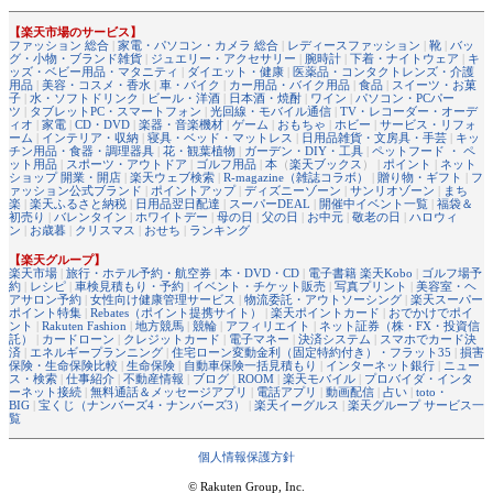
【楽天市場のサービス】
ファッション 総合
|
家電・パソコン・カメラ 総合
|
レディースファッション
|
靴
|
バッ
グ・小物・ブランド雑貨
|
ジュエリー・アクセサリー
|
腕時計
|
下着・ナイトウェア
|
キ
ッズ・ベビー用品・マタニティ
|
ダイエット・健康
|
医薬品・コンタクトレンズ・介護
用品
|
美容・コスメ・香水
|
車・バイク
|
カー用品・バイク用品
|
食品
|
スイーツ・お菓
子
|
水・ソフトドリンク
|
ビール・洋酒
|
日本酒・焼酎
|
ワイン
|
パソコン・PCパー
ツ
|
タブレットPC・スマートフォン
|
光回線・モバイル通信
|
TV・レコーダー・オーデ
ィオ
|
家電
|
CD・DVD
|
楽器・音楽機材
|
ゲーム
|
おもちゃ
|
ホビー
|
サービス・リフォ
ーム
|
インテリア・収納
|
寝具・ベッド・マットレス
|
日用品雑貨・文房具・手芸
|
キッ
チン用品・食器・調理器具
|
花・観葉植物
|
ガーデン・DIY・工具
|
ペットフード ・ ペ
ット用品
|
スポーツ・アウトドア
|
ゴルフ用品
|
本
（
楽天ブックス
） |
ポイント
|
ネット
ショップ 開業・開店
|
楽天ウェブ検索
|
R-magazine（雑誌コラボ）
|
贈り物・ギフト
|
フ
ァッション公式ブランド
|
ポイントアップ
|
ディズニーゾーン
|
サンリオゾーン
|
まち
楽
|
楽天ふるさと納税
|
日用品翌日配達
|
スーパーDEAL
|
開催中イベント一覧
|
福袋＆
初売り
|
バレンタイン
|
ホワイトデー
|
母の日
|
父の日
|
お中元
|
敬老の日
|
ハロウィ
ン
|
お歳暮
|
クリスマス
|
おせち
|
ランキング
【楽天グループ】
楽天市場
|
旅行・ホテル予約・航空券
|
本・DVD・CD
|
電子書籍 楽天Kobo
|
ゴルフ場予
約
|
レシピ
|
車検見積もり・予約
|
イベント・チケット販売
|
写真プリント
|
美容室・ヘ
アサロン予約
|
女性向け健康管理サービス
|
物流委託・アウトソーシング
|
楽天スーパー
ポイント特集
|
Rebates（ポイント提携サイト）
|
楽天ポイントカード
|
おでかけでポイ
ント
|
Rakuten Fashion
|
地方競馬
|
競輪
|
アフィリエイト
|
ネット証券（株・FX・投資信
託）
|
カードローン
|
クレジットカード
|
電子マネー
|
決済システム
|
スマホでカード決
済
|
エネルギープランニング
|
住宅ローン変動金利（固定特約付き）・フラット35
|
損害
保険・生命保険比較
|
生命保険
|
自動車保険一括見積もり
|
インターネット銀行
|
ニュー
ス・検索
|
仕事紹介
|
不動産情報
|
ブログ
|
ROOM
|
楽天モバイル
|
プロバイダ・インタ
ーネット接続
|
無料通話＆メッセージアプリ
|
電話アプリ
|
動画配信
|
占い
|
toto・
BIG
|
宝くじ（ナンバーズ4・ナンバーズ3）
|
楽天イーグルス
|
楽天グループ サービス一
覧
個人情報保護方針
© Rakuten Group, Inc.