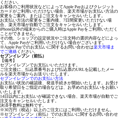
ください。
お客様のご利用状況などによってApple Payおよびクレジット
カードがご利用いただけない場合、楽天市場がお支払い方法の
変更をご案内、またはご注文をキャンセルいたします。
お支払い方法の変更をご案内後、7日間変更いただけない場
合、楽天市場が自動でご注文をキャンセルいたします。
iPhone以外の端末からのご購入時はApple Payをご利用いただく
ことができません。
その他、ショップの設定状況やご注文時の選択内容などによっ
て、Apple Payがご利用いただけない場合がございます。
※Apple Payでのお支払いに関するお問い合わせは
楽天市場ま
でご連絡
ください。
セブンイレブン（前払）
【備考】
セブンイレブンでお支払いいただけます。
ご注文後に、払込票番号および払込票のURLを記載したメー
ルを楽天市場からお送りいたします。
セブンイレブンでのお支払い方法
お支払い状況の確認後、発送手続きが開始いたします。お受け
取り希望日をご指定の場合などは、お早めのお支払いをお願い
いたします。
14日以内にお支払いが確認できない場合、楽天市場が自動でご
注文をキャンセルいたします。
決済手数料は無料です。
※30万円（税込）以上のご注文にはご利用いただけません。
※セブンイレブン（前払）でのお支払いに関するお問い合わせ