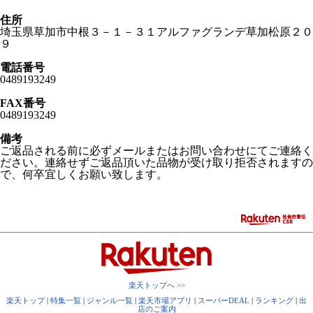
住所
埼玉県草加市中根３－１－３１アルファグランデ草加松原２０
９
電話番号
0489193249
FAX番号
0489193249
備考
ご返品される前に必ずメールまたはお問い合わせにてご連絡く
ださい。連絡せずご返品頂いた品物が受け取り拒否されますの
で、何卒宜しくお願い致します。
楽天トップへ >>
楽天トップ
|
特集一覧
|
ジャンル一覧
|
楽天市場アプリ
|
スーパーDEAL
|
ランキング
|
出
店のご案内