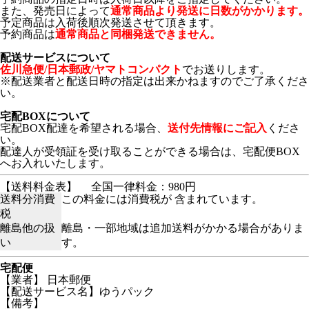
また、発売日によって
通常商品より発送に日数がかかります。
予定商品は入荷後順次発送させて頂きます。
予約商品は
通常商品と同梱発送できません。
配送サービスについて
佐川急便/日本郵政/ヤマトコンパクト
でお送りします。
※配送業者と配送日時の指定は出来かねますのでご了承くださ
い。
宅配BOXについて
宅配BOX配達を希望される場合、
送付先情報にご記入
くださ
い。
配達人が受領証を受け取ることができる場合は、宅配便BOX
へお入れいたします。
【送料料金表】
全国一律料金：980円
送料分消費
この料金には消費税が 含まれています。
税
離島他の扱
離島・一部地域は追加送料がかかる場合がありま
い
す。
宅配便
【業者】 日本郵便
【配送サービス名】ゆうパック
【備考】