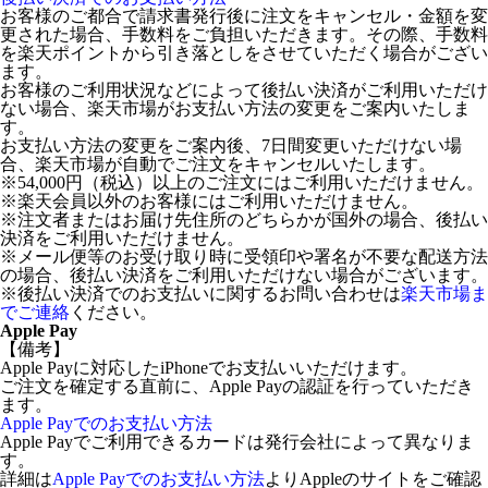
お客様のご都合で請求書発行後に注文をキャンセル・金額を変
更された場合、手数料をご負担いただきます。その際、手数料
を楽天ポイントから引き落としをさせていただく場合がござい
ます。
お客様のご利用状況などによって後払い決済がご利用いただけ
ない場合、楽天市場がお支払い方法の変更をご案内いたしま
す。
お支払い方法の変更をご案内後、7日間変更いただけない場
合、楽天市場が自動でご注文をキャンセルいたします。
※54,000円（税込）以上のご注文にはご利用いただけません。
※楽天会員以外のお客様にはご利用いただけません。
※注文者またはお届け先住所のどちらかが国外の場合、後払い
決済をご利用いただけません。
※メール便等のお受け取り時に受領印や署名が不要な配送方法
の場合、後払い決済をご利用いただけない場合がございます。
※後払い決済でのお支払いに関するお問い合わせは
楽天市場ま
でご連絡
ください。
Apple Pay
【備考】
Apple Payに対応したiPhoneでお支払いいただけます。
ご注文を確定する直前に、Apple Payの認証を行っていただき
ます。
Apple Payでのお支払い方法
Apple Payでご利用できるカードは発行会社によって異なりま
す。
詳細は
Apple Payでのお支払い方法
よりAppleのサイトをご確認