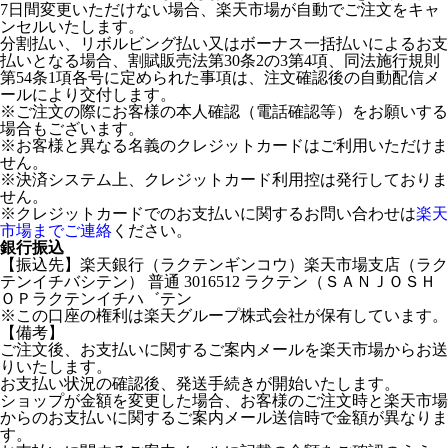
7日間変更いただけない場合、楽天市場が自動でご注文をキャ
ンセルいたします。
分割払い、リボルビング払い又はボーナス一括払いによるお支
払いとなる場合、割賦販売法第30条2の3第4項、同法施行規則
第54条1項各号に定められた事項は、注文確認後の自動配信メ
ールにより交付します。
※ご注文の際にお客様の本人確認（電話確認等）をお願いする
場合もございます。
※お客様と異なる名義のクレジットカードはご利用いただけま
せん。
※決済システム上、クレジットカード利用控は発行しておりま
せん。
※クレジットカードでのお支払いに関するお問い合わせは
楽天
市場までご連絡
ください。
銀行振込
【振込先】楽天銀行（ラクテンギンコウ）楽天市場支店（ラク
テンイチバシテン） 普通 3016512 ラクテン（ＳＡＮＪＯＳＨ
ＯＰラクテンイチハ゛テン
※この口座の権利は楽天グループ株式会社が保有しています。
【備考】
ご注文後、お支払いに関するご案内メールを楽天市場からお送
りいたします。
お支払い状況の確認後、発送手続きが開始いたします。
ショップが金額を変更した場合、お客様のご注文時と楽天市場
からのお支払いに関するご案内メール送信時で金額が異なりま
す。