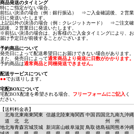
商品発送のタイミング
特にご指定がない場合、
前払い決済の場合（例：銀行振込） ⇒ご入金確認後、２営業
日に発送いたします。
上記以外の決済の場合（例：クレジットカード） ⇒ご注文確
認後、２営業日に発送いたします。
※前払い決済の場合は、お客様のご入金タイミングにより、お
届け予定日が前後することがございます。
予約商品について
発売日によって配送希望日にお届けできない場合があります。
また、発売日によって
通常商品より発送に日数がかかります。
予約商品は
通常商品と同梱発送できません。
配送サービスについて
●●
でお送りします。
宅配BOXについて
宅配BOX配達を希望される場合、
フリーフォームにご記入
く
ださい。
【送料料金表】
北海
北東
南東
関東
信越
北陸
東海
関西
中国
四国
北九
南九
沖縄
道
北
北
州
州
地
北海
青森
宮城
茨城
新潟
富山
岐阜
滋賀
鳥取
徳島
福岡
熊本
沖縄
域
道
県
県
県
県
県
県
県
県
県
県
県
県