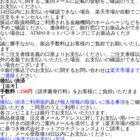
お支払いに関するご案内メールに記載の金額をご確認のうえ、
お支払いください。
14日以内にお支払いが確認できない場合、楽天市場が自動でご
注文をキャンセルいたします。
振込の取扱時間はご利用される金融機関のホームページなどを
予めご確認ください。連休時など、銀行窓口でお振込みができ
ない場合は、ATMやネットバンキングにてお振込みくださ
い。
誠に勝手ながら、振込手数料はお客様のご負担でお願いいたし
ます。
※ご注文者様名義の口座よりお支払いください。ご注文者様以
外の名義でお支払いいただいた場合、お支払いの確認ができな
い場合がございます。
※銀行振込でのお支払いに関するお問い合わせは
楽天市場まで
ご連絡
ください。
後払い決済
【備考】
手数料：
250円
（請求書発行料）をお客様にご負担いただきま
す。
後払い決済ご利用規約
及び
個人情報の取扱いに係る事項
をご確
認いただき、ご同意のうえご利用ください。
各コンビニまたは銀行でお支払いいただけます。
商品発送後、注文者メールアドレスに対してお支払い用バーコ
ード付きの請求のご案内メールを送付します（楽天市場の指示
に基づき株式会社ネットプロテクションズよりご請求しま
す）。メール受取後14日以内にお支払いください。
後払い決済でのお支払い方法