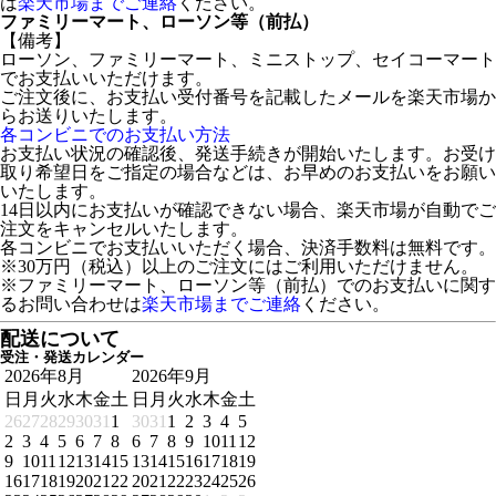
は
楽天市場までご連絡
ください。
ファミリーマート、ローソン等（前払）
【備考】
ローソン、ファミリーマート、ミニストップ、セイコーマート
でお支払いいただけます。
ご注文後に、お支払い受付番号を記載したメールを楽天市場か
らお送りいたします。
各コンビニでのお支払い方法
お支払い状況の確認後、発送手続きが開始いたします。お受け
取り希望日をご指定の場合などは、お早めのお支払いをお願い
いたします。
14日以内にお支払いが確認できない場合、楽天市場が自動でご
注文をキャンセルいたします。
各コンビニでお支払いいただく場合、決済手数料は無料です。
※30万円（税込）以上のご注文にはご利用いただけません。
※ファミリーマート、ローソン等（前払）でのお支払いに関す
るお問い合わせは
楽天市場までご連絡
ください。
配送について
受注・発送カレンダー
2026年8月
2026年9月
日
月
火
水
木
金
土
日
月
火
水
木
金
土
26
27
28
29
30
31
1
30
31
1
2
3
4
5
2
3
4
5
6
7
8
6
7
8
9
10
11
12
9
10
11
12
13
14
15
13
14
15
16
17
18
19
16
17
18
19
20
21
22
20
21
22
23
24
25
26