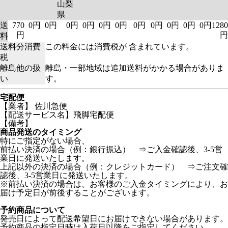
山梨
県
送
770
0円
0円
0円
0円
0円
0円
0円
0円
0円
0円
0円
1280
円
円
料
送料分消費
この料金には消費税が 含まれています。
税
離島他の扱
離島・一部地域は追加送料がかかる場合がありま
い
す。
宅配便
【業者】 佐川急便
【配送サービス名】飛脚宅配便
【備考】
商品発送のタイミング
特にご指定がない場合、
前払い決済の場合（例：銀行振込） ⇒ご入金確認後、3-5営
業日に発送いたします。
上記以外の決済の場合（例：クレジットカード） ⇒ご注文確
認後、3-5営業日に発送いたします。
※前払い決済の場合は、お客様のご入金タイミングにより、お
届け予定日が前後することがございます。
予約商品について
発売日によって配送希望日にお届けできない場合があります。
予約商品の指定日時は入荷日以降をご指定してください。