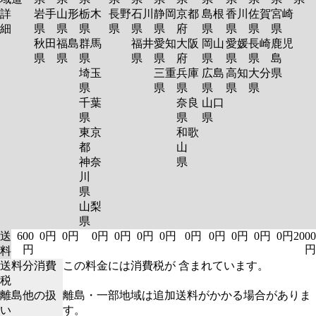
詳
岩手
山形
栃木
長野
石川
静岡
京都
島根
香川
佐賀
宮崎
細
県
県
県
県
県
県
府
県
県
県
県
秋田
福島
群馬
福井
愛知
大阪
岡山
愛媛
長崎
鹿児
県
県
県
県
県
府
県
県
県
島
埼玉
三重
兵庫
広島
高知
大分
県
県
県
県
県
県
県
千葉
奈良
山口
県
県
県
東京
和歌
都
山
神奈
県
川
県
山梨
県
送
600
0円
0円
0円
0円
0円
0円
0円
0円
0円
0円
0円
2000
円
円
料
送料分消費
この料金には消費税が 含まれています。
税
離島他の扱
離島・一部地域は追加送料がかかる場合がありま
い
す。