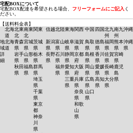
宅配BOXについて
宅配BOX配達を希望される場合、
フリーフォームにご記入
く
ださい。
【送料料金表】
北海
北東
南東
関東
信越
北陸
東海
関西
中国
四国
北九
南九
沖縄
道
北
北
州
州
地
北海
青森
宮城
茨城
新潟
富山
岐阜
滋賀
鳥取
徳島
福岡
熊本
沖縄
域
道
県
県
県
県
県
県
県
県
県
県
県
県
詳
岩手
山形
栃木
長野
石川
静岡
京都
島根
香川
佐賀
宮崎
細
県
県
県
県
県
県
府
県
県
県
県
秋田
福島
群馬
福井
愛知
大阪
岡山
愛媛
長崎
鹿児
県
県
県
県
県
府
県
県
県
島
埼玉
三重
兵庫
広島
高知
大分
県
県
県
県
県
県
県
千葉
奈良
山口
県
県
県
東京
和歌
都
山
神奈
県
川
県