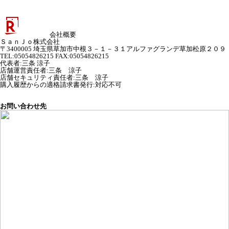
会社概要
ＳａｎＪｏ株式会社
〒3400005 埼玉県草加市中根３－１－３１アルファグランデ草加松原２０９
TEL:05054826215 FAX:05054826215
代表者
:
三条 涼子
店舗運営責任者
:
三条 涼子
店舗セキュリティ責任者
:
三条 涼子
購入履歴からの適格請求書発行:対応不可
お問い合わせ先