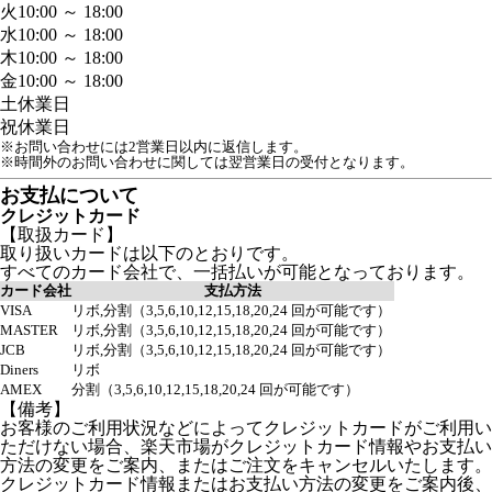
火
10:00 ～ 18:00
水
10:00 ～ 18:00
木
10:00 ～ 18:00
金
10:00 ～ 18:00
土
休業日
祝
休業日
※お問い合わせには2営業日以内に返信します。
※時間外のお問い合わせに関しては翌営業日の受付となります。
お支払について
クレジットカード
【取扱カード】
取り扱いカードは以下のとおりです。
すべてのカード会社で、一括払いが可能となっております。
カード会社
支払方法
VISA
リボ,分割（3,5,6,10,12,15,18,20,24 回が可能です）
MASTER
リボ,分割（3,5,6,10,12,15,18,20,24 回が可能です）
JCB
リボ,分割（3,5,6,10,12,15,18,20,24 回が可能です）
Diners
リボ
AMEX
分割（3,5,6,10,12,15,18,20,24 回が可能です）
【備考】
お客様のご利用状況などによってクレジットカードがご利用い
ただけない場合、楽天市場がクレジットカード情報やお支払い
方法の変更をご案内、またはご注文をキャンセルいたします。
クレジットカード情報またはお支払い方法の変更をご案内後、