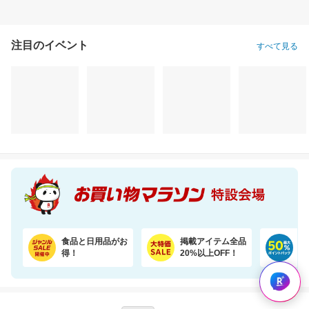
注目のイベント
すべて見る
食品と日用品がお
掲載アイテム全品
日
得！
20%以上OFF！
ポ