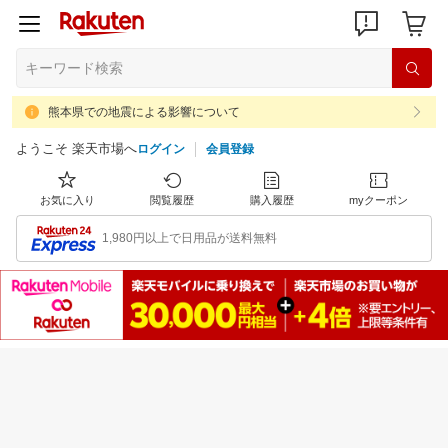
熊本県での地震による影響について
ようこそ 楽天市場へ
ログイン
会員登録
お気に入り
閲覧履歴
購入履歴
myクーポン
1,980円以上で日用品が送料無料