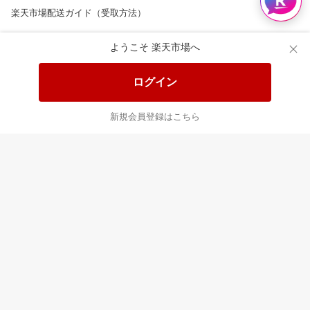
楽天市場配送ガイド（受取方法）
楽天にお店を開きませんか？
ようこそ 楽天市場へ
楽天ショッピングサービスご利用規約
ログイン
ページ内容・広告に関するご意見はこちら
新規会員登録はこちら
楽天クラッチ募金
Rakuten Ichiba English Guide
ご利用ガイド
ヘルプ
ログイン
8/16(日)メンテナンス実施のお知らせ
プラットフォームの透明性及び公正性の向上に関する取り組み