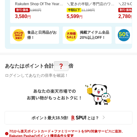
Rakuten Shop Of The Year 16年連続受賞！お中元や夏ギフトで喜ばれる6種の濃厚アイス
＼驚きの半額／専門店のワンランク上の芳醇な香りと深いコクの金と銀の濃い味珈琲福袋
3,980円
11,198円
3,
割引価格
半額以下
割引価格
3,580
5,599
2,780
円
円
円
食品と日用品がお
掲載アイテム全品
日
得！
20%以上OFF！
ポ
?
あなたはポイント
合計
倍
ログインしてあなたの倍率を確認！
ポイント最大
18.5
倍
!
とは？
7/1から楽天ポイントカード＋ファミリーマートをSPU対象サービスに追加、
Rakuten Pashaのポイント獲得条件を変更