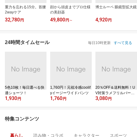
重力を忘れる15分。首腰
顔から頭皮までプロ仕様
博士ルーペ 眼鏡型拡大鏡
2wayケア
の美顔器
32,780
49,800
4,920
円
円
～
円
24時間タイムセール
毎日10時更新
すべて見る
5色10枚！毎日選べる快
1,760円！元祖冷感coolif
20％OFF＆送料無料！U
適ショーツ！
yイージーワイドパンツ
V対策ラメフリルパーカ
1,930
1,760
3,080
ー
円
円
円
特集コンテンツ
暮らし
読み物・コラボ
キャラクター
スポーツ