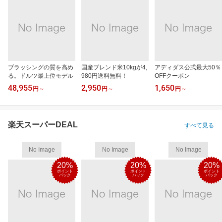
ブラッシングの質を高め
国産ブレンド米10kgが4,
アディダス公式最大50％
る。ドルツ最上位モデル
980円送料無料！
OFFクーポン
48,955
2,950
1,650
円
～
円
～
円
～
楽天スーパーDEAL
すべて見る
No Image
No Image
No Image
20%
20%
20%
ポイント
ポイント
ポイント
バック
バック
バック