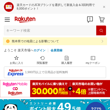
楽天カードのJCBブランドを選択して新規入会＆3回利用で
8,000ポイント！
熊本県での地震による影響について
ようこそ 楽天市場へ
ログイン
会員登録
お気に入り
閲覧履歴
購入履歴
myクーポン
1,980円以上で日用品が送料無料