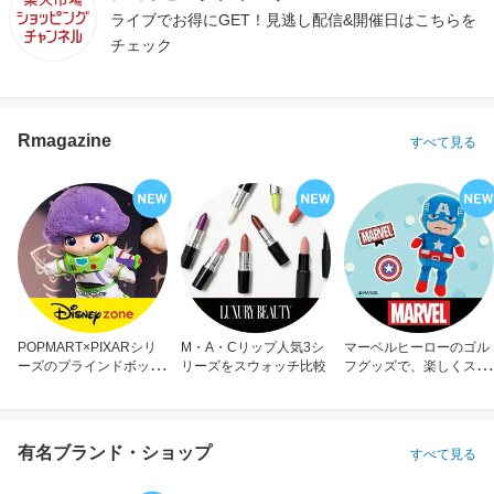
ライブでお得にGET！見逃し配信&開催日はこちらを
チェック
Rmagazine
すべて見る
POPMART×PIXARシリ
M・A・Cリップ人気3シ
マーベルヒーローのゴル
ーズのブラインドボック
リーズをスウォッチ比較
フグッズで、楽しくスコ
ス
アアップ！
有名ブランド・ショップ
すべて見る