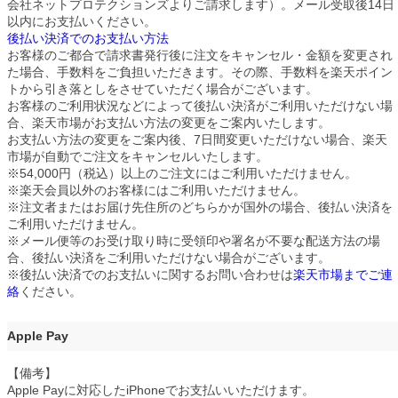
会社ネットプロテクションズよりご請求します）。メール受取後14日
以内にお支払いください。
後払い決済でのお支払い方法
お客様のご都合で請求書発行後に注文をキャンセル・金額を変更され
た場合、手数料をご負担いただきます。その際、手数料を楽天ポイン
トから引き落としをさせていただく場合がございます。
お客様のご利用状況などによって後払い決済がご利用いただけない場
合、楽天市場がお支払い方法の変更をご案内いたします。
お支払い方法の変更をご案内後、7日間変更いただけない場合、楽天
市場が自動でご注文をキャンセルいたします。
※54,000円（税込）以上のご注文にはご利用いただけません。
※楽天会員以外のお客様にはご利用いただけません。
※注文者またはお届け先住所のどちらかが国外の場合、後払い決済を
ご利用いただけません。
※メール便等のお受け取り時に受領印や署名が不要な配送方法の場
合、後払い決済をご利用いただけない場合がございます。
※後払い決済でのお支払いに関するお問い合わせは
楽天市場までご連
絡
ください。
Apple Pay
【備考】
Apple Payに対応したiPhoneでお支払いいただけます。