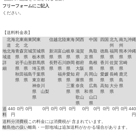
フリーフォームにご記入
ください。
【送料料金表】
北海
北東
南東
関東
信越
北陸
東海
関西
中国
四国
北九
南九
沖縄
道
北
北
州
州
地
北海
青森
宮城
茨城県
新潟
富山
岐阜
滋賀
鳥取
徳島
福岡
熊本
沖縄
域
道
県
県
栃木県
県
県
県
県 京
県
県
県
県
県
詳
岩手
山形
群馬県
長野
石川
静岡
都府
島根
香川
佐賀
宮崎
細
県
県
埼玉県
県
県
県
大阪
県
県
県
県
秋田
福島
千葉県
福井
愛知
府 兵
岡山
愛媛
長崎
鹿児
県
県
東京都
県
県
庫県
県
県
県
島
神奈川
三重
奈良
広島
高知
大分
県
県 山梨
県
県 和
県
県
県
県
歌山
山口
県
県
送
440
0円
0円
0円
0円
0円
0円
0円
0円
0円
0円
0円
440
料
円
円
送料分消費税
この料金には消費税が 含まれています。
離島他の扱い
離島・一部地域は追加送料がかかる場合があります。