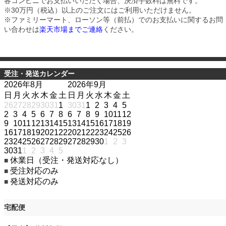
各コンビニでお支払いいただく場合、決済手数料は無料です。
※30万円（税込）以上のご注文にはご利用いただけません。
※ファミリーマート、ローソン等（前払）でのお支払いに関するお問
い合わせは
楽天市場までご連絡
ください。
受注・発送カレンダー
2026年8月
2026年9月
日
月
火
水
木
金
土
日
月
火
水
木
金
土
26
27
28
29
30
31
1
30
31
1
2
3
4
5
2
3
4
5
6
7
8
6
7
8
9
10
11
12
9
10
11
12
13
14
15
13
14
15
16
17
18
19
16
17
18
19
20
21
22
20
21
22
23
24
25
26
23
24
25
26
27
28
29
27
28
29
30
1
2
3
30
31
1
2
3
4
5
休業日（受注・発送対応なし）
■
受注対応のみ
■
発送対応のみ
■
宅配便