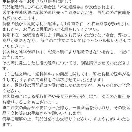
◆長期不在・お受け取り拒否に関して
商品配達時にご不在の場合は「不在連絡票」が投函されます。
必ず不在連絡票に記載の連絡先へご連絡いただき、再配達のご依頼を
お願いいたします。
荷物の預かり期間は初回配達より1週間です。不在連絡票が投函され
ましたら、お早めに再配達のご依頼をしてください。
長期不在・受取拒否等により商品をお受取いただけない場合、弊社に
商品が返送となり、 該当のご注文についてはキャンセル扱いとさせて
いただきます。
お客様と連絡が取れず、宛先不明により配送できない場合も、上記に
該当します。
その際に発生した往復の送料については、別途請求させていただきま
す。
（※ご注文時に「送料無料」の商品に関しても、弊社負担で送料が発
生しておりますので送料をご請求させていただきます）
また、返送後の再配送はお受け致しかねますので、あらかじめご了承
ください。
お客様都合による受取拒否や長期不在等が続く場合、次回のお取引を
お断りすることもございます。
※ご注文の商品が不要になった際も、一度商品を受け取り、その後返
品・交換等のお手続きをお願いいたします。
何卒ご理解の上、商品は必ずお受取りくださいますようお願いいたし
ます。