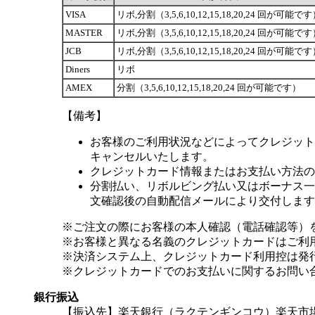
VISA
リボ,分割（3,5,6,10,12,15,18,20,24 回が可能で
MASTER
リボ,分割（3,5,6,10,12,15,18,20,24 回が可能で
JCB
リボ,分割（3,5,6,10,12,15,18,20,24 回が可能で
Diners
リボ
AMEX
分割（3,5,6,10,12,15,18,20,24 回が可能です）
【備考】
お客様のご利用状況などによってクレジット
キャンセルいたします。
クレジットカード情報またはお支払い方法の
分割払い、リボルビング払い又はボーナス一括
文確認後の自動配信メールにより交付します
※ご注文の際にお客様の本人確認（電話確認等）
※お客様と異なる名義のクレジットカードはご利
※決済システム上、クレジットカード利用控は発
※クレジットカードでのお支払いに関するお問い
銀行振込
【振込先】楽天銀行（ラクテンギンコウ）楽天市場支