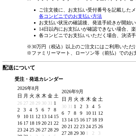
ご注文後に、お支払い受付番号を記載したメ
各コンビニでのお支払い方法
お支払い状況の確認後、発送手続きが開始い
14日以内にお支払いが確認できない場合、
各コンビニでお支払いいただく場合、決済手
※30万円（税込）以上のご注文にはご利用いただ
※ファミリーマート、ローソン等（前払）でのお
配送について
受注・発送カレンダー
2026年8月
2026年9月
日
月
火
水
木
金
土
日
月
火
水
木
金
土
26
27
28
29
30
31
1
30
31
1
2
3
4
5
2
3
4
5
6
7
8
6
7
8
9
10
11
12
9
10
11
12
13
14
15
13
14
15
16
17
18
19
16
17
18
19
20
21
22
20
21
22
23
24
25
26
23
24
25
26
27
28
29
27
28
29
30
1
2
3