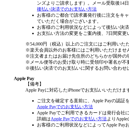
ンズよりご請求します）。メール受取後14
後払い決済でのお支払い方法
お客様のご都合で請求書発行後に注文をキャ
ていただく場合がございます。
お客様のご利用状況などによって後払い決済
お支払い方法の変更をご案内後、7日間変更
※54,000円（税込）以上のご注文にはご利用いた
※楽天会員以外のお客様にはご利用いただけませ
※注文者またはお届け先住所のどちらかが国外の
※メール便等のお受け取り時に受領印や署名が不
※後払い決済でのお支払いに関するお問い合わせ
Apple Pay
【備考】
Apple Payに対応したiPhoneでお支払いいただけま
ご注文を確定する直前に、Apple Payの認
Apple Payでのお支払い方法
Apple Payでご利用できるカードは発行会
詳細は
Apple Payでのお支払い方法
よりApp
お客様のご利用状況などによってApple 