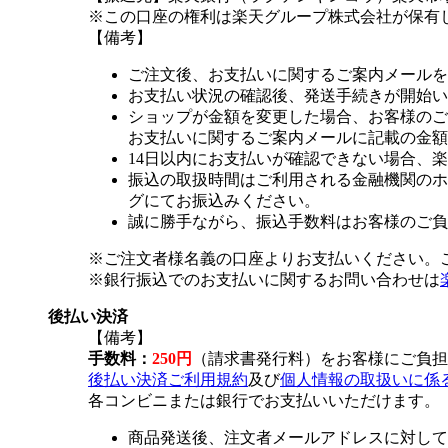
※この口座の権利は楽天グループ株式会社が保有
【備考】
ご注文後、お支払いに関するご案内メールを
お支払い状況の確認後、発送手続きが開始い
ショップが金額を変更した場合、お客様のご
お支払いに関するご案内メールに記載の金額
14日以内にお支払いが確認できない場合、
振込の取扱時間はご利用される金融機関のホ
グにてお振込みください。
誠に勝手ながら、振込手数料はお客様のご負
※ご注文者様名義の口座よりお支払いください。
※銀行振込でのお支払いに関するお問い合わせは
後払い決済
【備考】
手数料：
250円
（請求書発行料）をお客様にご負担
後払い決済ご利用規約
及び
個人情報の取扱いに係
各コンビニまたは銀行でお支払いいただけます。
商品発送後、注文者メールアドレスに対して