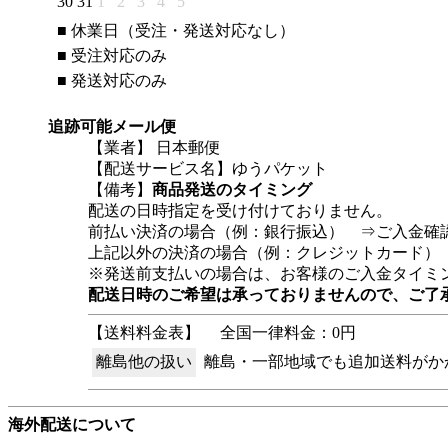
30
31
1
2
3
4
5
■
休業日（受注・発送対応なし）
■
受注対応のみ
■
発送対応のみ
追跡可能メール便
【業者】 日本郵便
【配送サービス名】ゆうパケット
【備考】
商品発送のタイミング
配送の日時指定を受け付けておりません。
前払い決済の場合（例：銀行振込） ⇒ご入金確
上記以外の決済の場合（例：クレジットカード）
※発送前支払いの場合は、お客様のご入金タイミ
配送日時のご希望は承っておりませんので、ご了
【送料料金表】
全国一律料金：0円
離島他の扱い
離島・一部地域でも追加送料がか
海外配送について