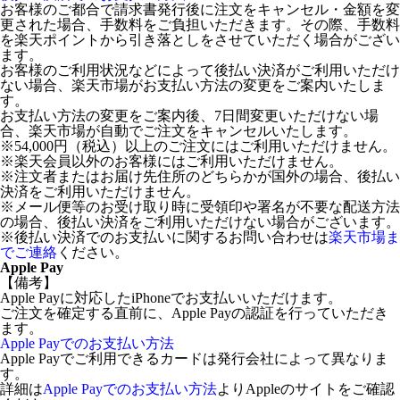
お客様のご都合で請求書発行後に注文をキャンセル・金額を変
更された場合、手数料をご負担いただきます。その際、手数料
を楽天ポイントから引き落としをさせていただく場合がござい
ます。
お客様のご利用状況などによって後払い決済がご利用いただけ
ない場合、楽天市場がお支払い方法の変更をご案内いたしま
す。
お支払い方法の変更をご案内後、7日間変更いただけない場
合、楽天市場が自動でご注文をキャンセルいたします。
※54,000円（税込）以上のご注文にはご利用いただけません。
※楽天会員以外のお客様にはご利用いただけません。
※注文者またはお届け先住所のどちらかが国外の場合、後払い
決済をご利用いただけません。
※メール便等のお受け取り時に受領印や署名が不要な配送方法
の場合、後払い決済をご利用いただけない場合がございます。
※後払い決済でのお支払いに関するお問い合わせは
楽天市場ま
でご連絡
ください。
Apple Pay
【備考】
Apple Payに対応したiPhoneでお支払いいただけます。
ご注文を確定する直前に、Apple Payの認証を行っていただき
ます。
Apple Payでのお支払い方法
Apple Payでご利用できるカードは発行会社によって異なりま
す。
詳細は
Apple Payでのお支払い方法
よりAppleのサイトをご確認