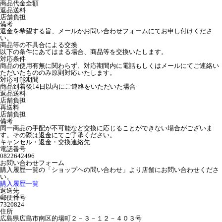
商品代金全額
返品送料
店舗負担
備考
返金を希望する旨、メールかお問い合わせフォームにてお申し付けくださ
い。
商品等の不具合による交換
以下の条件にあてはまる場合、商品等を交換いたします。
対応条件
商品の使用有無に関わらず、対応期間内に電話もしくはメールにてご連絡い
ただいたもののみ原則対応いたします。
対応可能期間
商品到着後14日以内にご連絡をいただいた場合
返品送料
店舗負担
再送料
店舗負担
備考
同一商品の手配が不可能など交換に応じることができない場合がございま
す。その際は返金にてご了承ください。
キャンセル・返金・交換連絡先
電話番号
0822642496
お問い合わせフォーム
購入履歴一覧の「ショップヘの問い合わせ」より店舗にお問い合わせくださ
い。
購入履歴一覧
返送先
郵便番号
7320824
住所
広島県広島市南区的場町２－３－１２－４０３号