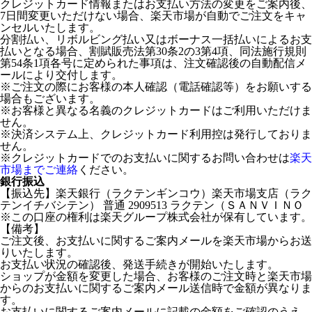
クレジットカード情報またはお支払い方法の変更をご案内後、
7日間変更いただけない場合、楽天市場が自動でご注文をキャ
ンセルいたします。
分割払い、リボルビング払い又はボーナス一括払いによるお支
払いとなる場合、割賦販売法第30条2の3第4項、同法施行規則
第54条1項各号に定められた事項は、注文確認後の自動配信メ
ールにより交付します。
※ご注文の際にお客様の本人確認（電話確認等）をお願いする
場合もございます。
※お客様と異なる名義のクレジットカードはご利用いただけま
せん。
※決済システム上、クレジットカード利用控は発行しておりま
せん。
※クレジットカードでのお支払いに関するお問い合わせは
楽天
市場までご連絡
ください。
銀行振込
【振込先】楽天銀行（ラクテンギンコウ）楽天市場支店（ラク
テンイチバシテン） 普通 2909513 ラクテン（ＳＡＮＶＩＮＯ
※この口座の権利は楽天グループ株式会社が保有しています。
【備考】
ご注文後、お支払いに関するご案内メールを楽天市場からお送
りいたします。
お支払い状況の確認後、発送手続きが開始いたします。
ショップが金額を変更した場合、お客様のご注文時と楽天市場
からのお支払いに関するご案内メール送信時で金額が異なりま
す。
お支払いに関するご案内メールに記載の金額をご確認のうえ、