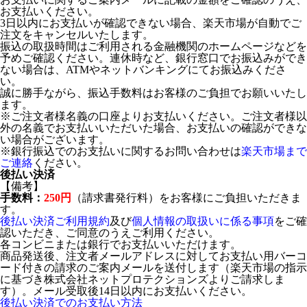
お支払いください。
3日以内にお支払いが確認できない場合、楽天市場が自動でご
注文をキャンセルいたします。
振込の取扱時間はご利用される金融機関のホームページなどを
予めご確認ください。連休時など、銀行窓口でお振込みができ
ない場合は、ATMやネットバンキングにてお振込みくださ
い。
誠に勝手ながら、振込手数料はお客様のご負担でお願いいたし
ます。
※ご注文者様名義の口座よりお支払いください。ご注文者様以
外の名義でお支払いいただいた場合、お支払いの確認ができな
い場合がございます。
※銀行振込でのお支払いに関するお問い合わせは
楽天市場まで
ご連絡
ください。
後払い決済
【備考】
手数料：
250円
（請求書発行料）をお客様にご負担いただきま
す。
後払い決済ご利用規約
及び
個人情報の取扱いに係る事項
をご確
認いただき、ご同意のうえご利用ください。
各コンビニまたは銀行でお支払いいただけます。
商品発送後、注文者メールアドレスに対してお支払い用バーコ
ード付きの請求のご案内メールを送付します（楽天市場の指示
に基づき株式会社ネットプロテクションズよりご請求しま
す）。メール受取後14日以内にお支払いください。
後払い決済でのお支払い方法