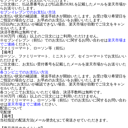
セブンイレブンでお支払いいただけます。
ご注文後に、払込票番号および払込票のURLを記載したメールを楽天市場か
らお送りいたします。
セブンイレブンでのお支払い方法
お支払い状況の確認後、発送手続きが開始いたします。お受け取り希望日を
ご指定の場合などは、お早めのお支払いをお願いいたします。
3日以内にお支払いが確認できない場合、楽天市場が自動でご注文をキャン
セルいたします。
決済手数料は無料です。
※30万円（税込）以上のご注文にはご利用いただけません。
※セブンイレブン（前払）でのお支払いに関するお問い合わせは
楽天市場ま
でご連絡
ください。
ファミリーマート、ローソン等（前払）
【備考】
ローソン、ファミリーマート、ミニストップ、セイコーマートでお支払いい
ただけます。
ご注文後に、お支払い受付番号を記載したメールを楽天市場からお送りいた
します。
各コンビニでのお支払い方法
お支払い状況の確認後、発送手続きが開始いたします。お受け取り希望日を
ご指定の場合などは、お早めのお支払いをお願いいたします。
3日以内にお支払いが確認できない場合、楽天市場が自動でご注文をキャン
セルいたします。
各コンビニでお支払いいただく場合、決済手数料は無料です。
※30万円（税込）以上のご注文にはご利用いただけません。
※ファミリーマート、ローソン等（前払）でのお支払いに関するお問い合わ
せは
楽天市場までご連絡
ください。
配送について
宅配便
【備考】
当社指定の配送方法(メール便含む)にて発送させていただきます。