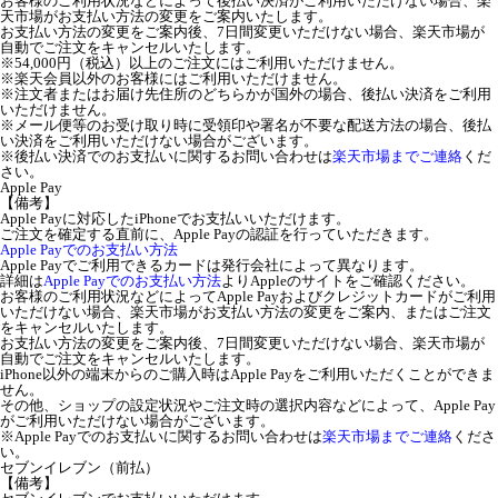
お客様のご利用状況などによって後払い決済がご利用いただけない場合、楽
天市場がお支払い方法の変更をご案内いたします。
お支払い方法の変更をご案内後、7日間変更いただけない場合、楽天市場が
自動でご注文をキャンセルいたします。
※54,000円（税込）以上のご注文にはご利用いただけません。
※楽天会員以外のお客様にはご利用いただけません。
※注文者またはお届け先住所のどちらかが国外の場合、後払い決済をご利用
いただけません。
※メール便等のお受け取り時に受領印や署名が不要な配送方法の場合、後払
い決済をご利用いただけない場合がございます。
※後払い決済でのお支払いに関するお問い合わせは
楽天市場までご連絡
くだ
さい。
Apple Pay
【備考】
Apple Payに対応したiPhoneでお支払いいただけます。
ご注文を確定する直前に、Apple Payの認証を行っていただきます。
Apple Payでのお支払い方法
Apple Payでご利用できるカードは発行会社によって異なります。
詳細は
Apple Payでのお支払い方法
よりAppleのサイトをご確認ください。
お客様のご利用状況などによってApple Payおよびクレジットカードがご利用
いただけない場合、楽天市場がお支払い方法の変更をご案内、またはご注文
をキャンセルいたします。
お支払い方法の変更をご案内後、7日間変更いただけない場合、楽天市場が
自動でご注文をキャンセルいたします。
iPhone以外の端末からのご購入時はApple Payをご利用いただくことができま
せん。
その他、ショップの設定状況やご注文時の選択内容などによって、Apple Pay
がご利用いただけない場合がございます。
※Apple Payでのお支払いに関するお問い合わせは
楽天市場までご連絡
くださ
い。
セブンイレブン（前払）
【備考】