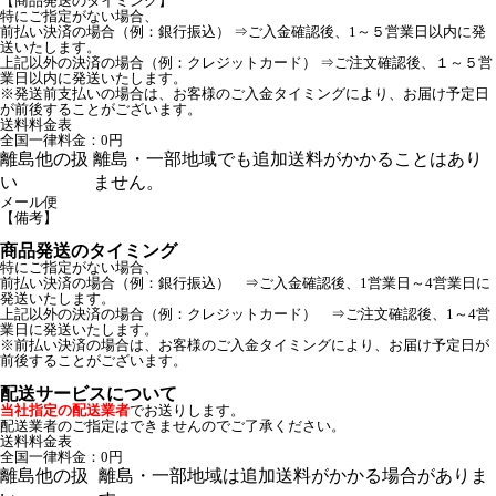
【商品発送のタイミング】
特にご指定がない場合、
前払い決済の場合（例：銀行振込） ⇒ご入金確認後、1～５営業日以内に発
送いたします。
上記以外の決済の場合（例：クレジットカード） ⇒ご注文確認後、１～５営
業日以内に発送いたします。
※発送前支払いの場合は、お客様のご入金タイミングにより、お届け予定日
が前後することがございます。
送料料金表
全国一律料金：0円
離島他の扱
離島・一部地域でも追加送料がかかることはあり
い
ません。
メール便
【備考】
商品発送のタイミング
特にご指定がない場合、
前払い決済の場合（例：銀行振込） ⇒ご入金確認後、1営業日～4営業日に
発送いたします。
上記以外の決済の場合（例：クレジットカード） ⇒ご注文確認後、1～4営
業日に発送いたします。
※前払い決済の場合は、お客様のご入金タイミングにより、お届け予定日が
前後することがございます。
配送サービスについて
当社指定の配送業者
でお送りします。
配送業者のご指定はできませんのでご了承ください。
送料料金表
全国一律料金：0円
離島他の扱
離島・一部地域は追加送料がかかる場合がありま