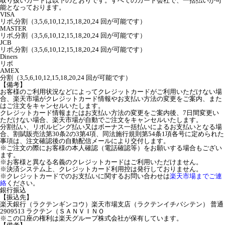
取り扱いカードは以下のとおりです。すべてのカード会社で、一括払いが可
能となっております。
VISA
リボ,分割（3,5,6,10,12,15,18,20,24 回が可能です）
MASTER
リボ,分割（3,5,6,10,12,15,18,20,24 回が可能です）
JCB
リボ,分割（3,5,6,10,12,15,18,20,24 回が可能です）
Diners
リボ
AMEX
分割（3,5,6,10,12,15,18,20,24 回が可能です）
【備考】
お客様のご利用状況などによってクレジットカードがご利用いただけない場
合、楽天市場がクレジットカード情報やお支払い方法の変更をご案内、また
はご注文をキャンセルいたします。
クレジットカード情報またはお支払い方法の変更をご案内後、7日間変更い
ただけない場合、楽天市場が自動でご注文をキャンセルいたします。
分割払い、リボルビング払い又はボーナス一括払いによるお支払いとなる場
合、割賦販売法第30条2の3第4項、同法施行規則第54条1項各号に定められた
事項は、注文確認後の自動配信メールにより交付します。
※ご注文の際にお客様の本人確認（電話確認等）をお願いする場合もござい
ます。
※お客様と異なる名義のクレジットカードはご利用いただけません。
※決済システム上、クレジットカード利用控は発行しておりません。
※クレジットカードでのお支払いに関するお問い合わせは
楽天市場までご連
絡
ください。
銀行振込
【振込先】
楽天銀行（ラクテンギンコウ）楽天市場支店（ラクテンイチバシテン） 普通
2909513 ラクテン（ＳＡＮＶＩＮＯ
※この口座の権利は楽天グループ株式会社が保有しています。