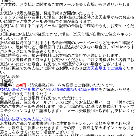
【備考】
ご注文後、お支払いに関するご案内メールを楽天市場からお送りいたしま
す。
お支払い状況の確認後、発送手続きが開始いたします。
ショップが金額を変更した場合、お客様のご注文時と楽天市場からのお支払
いに関するご案内メール送信時で金額が異なります。
お支払いに関するご案内メールに記載の金額をご確認のうえ、お支払いくだ
さい。
3日以内にお支払いが確認できない場合、楽天市場が自動でご注文をキャン
セルいたします。
振込の取扱時間はご利用される金融機関のホームページなどを予めご確認く
ださい。連休時など、銀行窓口でお振込みができない場合は、ATMやネット
バンキングにてお振込みください。
誠に勝手ながら、振込手数料はお客様のご負担でお願いいたします。
※ご注文者様名義の口座よりお支払いください。ご注文者様以外の名義でお
支払いいただいた場合、お支払いの確認ができない場合がございます。
※銀行振込でのお支払いに関するお問い合わせは
楽天市場までご連絡
くださ
い。
後払い決済
【備考】
手数料：
250円
（請求書発行料）をお客様にご負担いただきます。
後払い決済ご利用規約
及び
個人情報の取扱いに係る事項
をご確認いただき、
ご同意のうえご利用ください。
各コンビニまたは銀行でお支払いいただけます。
商品発送後、注文者メールアドレスに対してお支払い用バーコード付きの請
求のご案内メールを送付します（楽天市場の指示に基づき株式会社ネットプ
ロテクションズよりご請求します）。メール受取後14日以内にお支払いくだ
さい。
後払い決済でのお支払い方法
お客様のご都合で請求書発行後に注文をキャンセル・金額を変更された場
合、手数料をご負担いただきます。その際、手数料を楽天ポイントから引き
落としをさせていただく場合がございます。