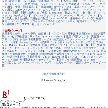
ィオ
|
家電
|
CD・DVD
|
楽器・音楽機材
|
ゲーム
|
おもちゃ
|
ホビー
|
サービス・リフォ
ーム
|
インテリア・収納
|
寝具・ベッド・マットレス
|
日用品雑貨・文房具・手芸
|
キッ
チン用品・食器・調理器具
|
花・観葉植物
|
ガーデン・DIY・工具
|
ペットフード ・ ペ
ット用品
|
スポーツ・アウトドア
|
ゴルフ用品
|
本
（
楽天ブックス
） |
ポイント
|
ネット
ショップ 開業・開店
|
楽天ウェブ検索
|
R-magazine（雑誌コラボ）
|
贈り物・ギフト
|
フ
ァッション公式ブランド
|
ポイントアップ
|
ディズニーゾーン
|
サンリオゾーン
|
まち
楽
|
楽天ふるさと納税
|
日用品翌日配達
|
スーパーDEAL
|
開催中イベント一覧
|
福袋＆
初売り
|
バレンタイン
|
ホワイトデー
|
母の日
|
父の日
|
お中元
|
敬老の日
|
ハロウィ
ン
|
お歳暮
|
クリスマス
|
おせち
|
ランキング
【楽天グループ】
楽天市場
|
旅行・ホテル予約・航空券
|
本・DVD・CD
|
電子書籍 楽天Kobo
|
ゴルフ場予
約
|
レシピ
|
車検見積もり・予約
|
イベント・チケット販売
|
写真プリント
|
美容室・ヘ
アサロン予約
|
女性向け健康管理サービス
|
物流委託・アウトソーシング
|
楽天スーパー
ポイント特集
|
Rebates（ポイント提携サイト）
|
楽天ポイントカード
|
おでかけでポイ
ント
|
Rakuten Fashion
|
地方競馬
|
競輪
|
アフィリエイト
|
ネット証券（株・FX・投資信
託）
|
カードローン
|
クレジットカード
|
電子マネー
|
決済システム
|
スマホでカード決
済
|
エネルギープランニング
|
住宅ローン変動金利（固定特約付き）・フラット35
|
損害
保険・生命保険比較
|
生命保険
|
自動車保険一括見積もり
|
インターネット銀行
|
ニュー
ス・検索
|
仕事紹介
|
不動産情報
|
ブログ
|
ROOM
|
楽天モバイル
|
プロバイダ・インタ
ーネット接続
|
無料通話＆メッセージアプリ
|
電話アプリ
|
動画配信
|
占い
|
toto・
BIG
|
宝くじ（ナンバーズ4・ナンバーズ3）
|
楽天イーグルス
|
楽天グループ サービス一
覧
個人情報保護方針
© Rakuten Group, Inc.
お支払について
クレジットカード
【取扱カード】