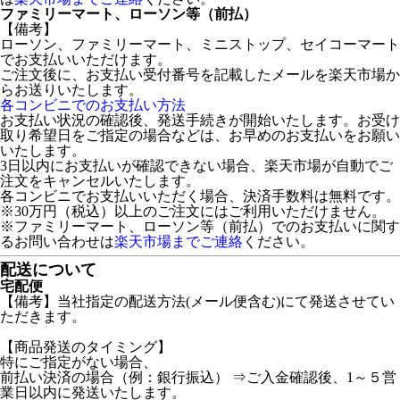
ファミリーマート、ローソン等（前払）
【備考】
ローソン、ファミリーマート、ミニストップ、セイコーマート
でお支払いいただけます。
ご注文後に、お支払い受付番号を記載したメールを楽天市場か
らお送りいたします。
各コンビニでのお支払い方法
お支払い状況の確認後、発送手続きが開始いたします。お受け
取り希望日をご指定の場合などは、お早めのお支払いをお願い
いたします。
3日以内にお支払いが確認できない場合、楽天市場が自動でご
注文をキャンセルいたします。
各コンビニでお支払いいただく場合、決済手数料は無料です。
※30万円（税込）以上のご注文にはご利用いただけません。
※ファミリーマート、ローソン等（前払）でのお支払いに関す
るお問い合わせは
楽天市場までご連絡
ください。
配送について
宅配便
【備考】当社指定の配送方法(メール便含む)にて発送させてい
ただきます。
【商品発送のタイミング】
特にご指定がない場合、
前払い決済の場合（例：銀行振込） ⇒ご入金確認後、1～５営
業日以内に発送いたします。