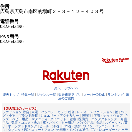
住所
広島県広島市南区的場町２－３－１２－４０３号
電話番号
0822642496
FAX番号
0822642496
楽天トップへ >>
楽天トップ
|
特集一覧
|
ジャンル一覧
|
楽天市場アプリ
|
スーパーDEAL
|
ランキング
|
出
店のご案内
【楽天市場のサービス】
ファッション 総合
|
家電・パソコン・カメラ 総合
|
レディースファッション
|
靴
|
バッ
グ・小物・ブランド雑貨
|
ジュエリー・アクセサリー
|
腕時計
|
下着・ナイトウェア
|
キ
ッズ・ベビー用品・マタニティ
|
ダイエット・健康
|
医薬品・コンタクトレンズ・介護
用品
|
美容・コスメ・香水
|
車・バイク
|
カー用品・バイク用品
|
食品
|
スイーツ・お菓
子
|
水・ソフトドリンク
|
ビール・洋酒
|
日本酒・焼酎
|
ワイン
|
パソコン・PCパー
ツ
|
タブレットPC・スマートフォン
|
光回線・モバイル通信
|
TV・レコーダー・オーデ