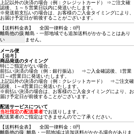
上記以外の決済の場合（例：クレジットカード） ⇒ご注文確
認後、１～５営業日以内に発送いたします。
※発送前支払いの場合は、お客様のご入金タイミングにより、
お届け予定日が前後することがございます。
【送料料金表】
全国一律料金：0円
離島他の扱
離島・一部地域でも追加送料がかかることはあり
い
ません。
メール便
【備考】
商品発送のタイミング
特にご指定がない場合、
前払い決済の場合（例：銀行振込） ⇒ご入金確認後、1営業
日～4営業日に発送いたします。
上記以外の決済の場合（例：クレジットカード） ⇒ご注文確
認後、1～4営業日に発送いたします。
※前払い決済の場合は、お客様のご入金タイミングにより、お
届け予定日が前後することがございます。
配送サービスについて
当社指定の配送業者
でお送りします。
配送業者のご指定はできませんのでご了承ください。
【送料料金表】
全国一律料金：0円
離島他の扱
離島・一部地域は追加送料がかかる場合がありま