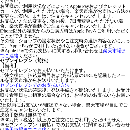
ください。
お客様のご利用状況などによってApple Payおよびクレジット
カードがご利用いただけない場合、楽天市場がお支払い方法の
変更をご案内、またはご注文をキャンセルいたします。
お支払い方法の変更をご案内後、7日間変更いただけない場
合、楽天市場が自動でご注文をキャンセルいたします。
iPhone以外の端末からのご購入時はApple Payをご利用いただく
ことができません。
その他、ショップの設定状況やご注文時の選択内容などによっ
て、Apple Payがご利用いただけない場合がございます。
※Apple Payでのお支払いに関するお問い合わせは
楽天市場ま
でご連絡
ください。
セブンイレブン（前払）
【備考】
セブンイレブンでお支払いいただけます。
ご注文後に、払込票番号および払込票のURLを記載したメー
ルを楽天市場からお送りいたします。
セブンイレブンでのお支払い方法
お支払い状況の確認後、発送手続きが開始いたします。お受け
取り希望日をご指定の場合などは、お早めのお支払いをお願い
いたします。
3日以内にお支払いが確認できない場合、楽天市場が自動でご
注文をキャンセルいたします。
決済手数料は無料です。
※30万円（税込）以上のご注文にはご利用いただけません。
※セブンイレブン（前払）でのお支払いに関するお問い合わせ
は
楽天市場までご連絡
ください。