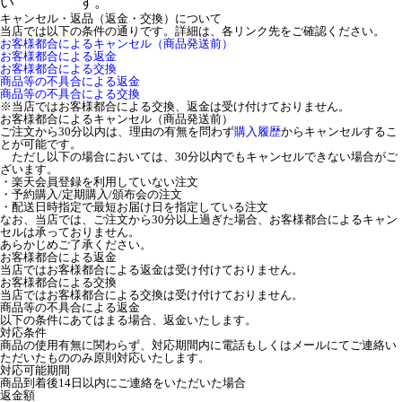
い
す。
キャンセル・返品（返金・交換）について
当店では以下の条件の通りです。詳細は、各リンク先をご確認ください。
お客様都合によるキャンセル（商品発送前）
お客様都合による返金
お客様都合による交換
商品等の不具合による返金
商品等の不具合による交換
※当店ではお客様都合による交換、返金は受け付けておりません。
お客様都合によるキャンセル（商品発送前）
ご注文から30分以内は、理由の有無を問わず
購入履歴
からキャンセルするこ
とが可能です。
ただし以下の場合においては、30分以内でもキャンセルできない場合がご
ざいます。
・楽天会員登録を利用していない注文
・予約購入/定期購入/頒布会の注文
・配送日時指定で最短お届け日を指定している注文
なお、当店では、ご注文から30分以上過ぎた場合、お客様都合によるキャン
セルは承っておりません。
あらかじめご了承ください。
お客様都合による返金
当店ではお客様都合による返金は受け付けておりません。
お客様都合による交換
当店ではお客様都合による交換は受け付けておりません。
商品等の不具合による返金
以下の条件にあてはまる場合、返金いたします。
対応条件
商品の使用有無に関わらず、対応期間内に電話もしくはメールにてご連絡い
ただいたもののみ原則対応いたします。
対応可能期間
商品到着後14日以内にご連絡をいただいた場合
返金額