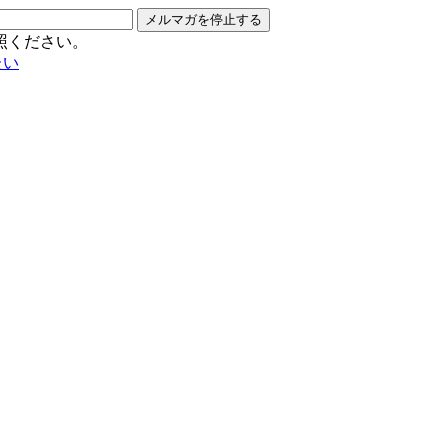
メルマガを停止する
照ください。
たい