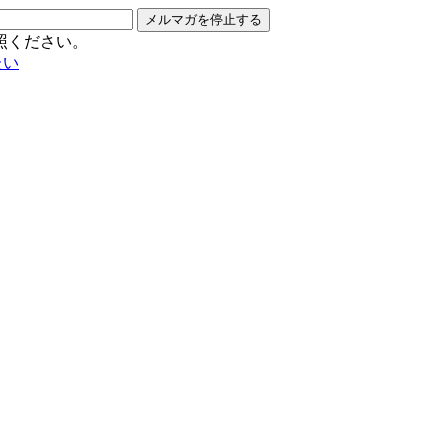
メルマガを停止する
照ください。
たい