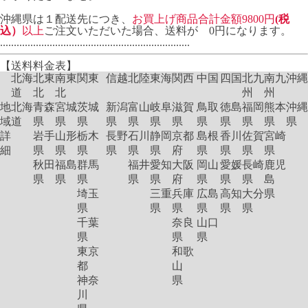
沖縄県は１配送先につき、
お買上げ商品合計金額9800円
(税
込）
以上
ご注文いただいた場合、送料が 0円になります。
.....................................................................
【送料料金表】
北海
北東
南東
関東
信越
北陸
東海
関西
中国
四国
北九
南九
沖縄
道
北
北
州
州
地
北海
青森
宮城
茨城
新潟
富山
岐阜
滋賀
鳥取
徳島
福岡
熊本
沖縄
域
道
県
県
県
県
県
県
県
県
県
県
県
県
詳
岩手
山形
栃木
長野
石川
静岡
京都
島根
香川
佐賀
宮崎
細
県
県
県
県
県
県
府
県
県
県
県
秋田
福島
群馬
福井
愛知
大阪
岡山
愛媛
長崎
鹿児
県
県
県
県
県
府
県
県
県
島
埼玉
三重
兵庫
広島
高知
大分
県
県
県
県
県
県
県
千葉
奈良
山口
県
県
県
東京
和歌
都
山
神奈
県
川