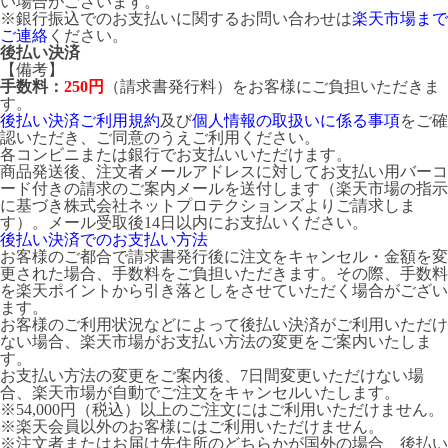
い場合がございます。
※銀行振込でのお支払いに関するお問い合わせは
楽天市場まで
ご連絡
ください。
後払い決済
【備考】
手数料：
250円
（請求書発行料）をお客様にご負担いただきま
す。
後払い決済ご利用規約
及び
個人情報の取扱いに係る事項
をご確
認いただき、ご同意のうえご利用ください。
各コンビニまたは銀行でお支払いいただけます。
商品発送後、注文者メールアドレスに対してお支払い用バーコ
ード付きの請求のご案内メールを送付します（楽天市場の指示
に基づき株式会社ネットプロテクションズよりご請求しま
す）。メール受取後14日以内にお支払いください。
後払い決済でのお支払い方法
お客様のご都合で請求書発行後に注文をキャンセル・金額を変
更された場合、手数料をご負担いただきます。その際、手数料
を楽天ポイントから引き落としをさせていただく場合がござい
ます。
お客様のご利用状況などによって後払い決済がご利用いただけ
ない場合、楽天市場がお支払い方法の変更をご案内いたしま
す。
お支払い方法の変更をご案内後、7日間変更いただけない場
合、楽天市場が自動でご注文をキャンセルいたします。
※54,000円（税込）以上のご注文にはご利用いただけません。
※楽天会員以外のお客様にはご利用いただけません。
※注文者またはお届け先住所のどちらかが国外の場合、後払い