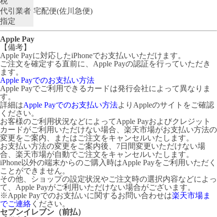
税
代引業者
宅配便(佐川急便)
指定
Apple Pay
【備考】
Apple Payに対応したiPhoneでお支払いいただけます。
ご注文を確定する直前に、Apple Payの認証を行っていただき
ます。
Apple Payでのお支払い方法
Apple Payでご利用できるカードは発行会社によって異なりま
す。
詳細は
Apple Payでのお支払い方法
よりAppleのサイトをご確認
ください。
お客様のご利用状況などによってApple Payおよびクレジット
カードがご利用いただけない場合、楽天市場がお支払い方法の
変更をご案内、またはご注文をキャンセルいたします。
お支払い方法の変更をご案内後、7日間変更いただけない場
合、楽天市場が自動でご注文をキャンセルいたします。
iPhone以外の端末からのご購入時はApple Payをご利用いただく
ことができません。
その他、ショップの設定状況やご注文時の選択内容などによっ
て、Apple Payがご利用いただけない場合がございます。
※Apple Payでのお支払いに関するお問い合わせは
楽天市場ま
でご連絡
ください。
セブンイレブン（前払）