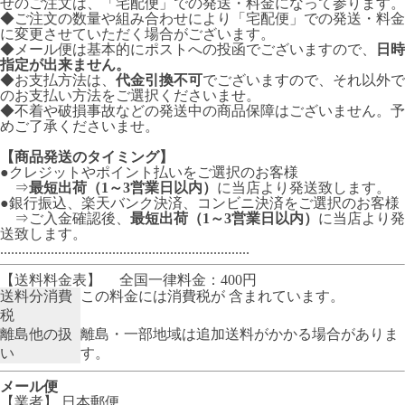
せのご注文は、「宅配便」での発送・料金になって参ります。
◆ご注文の数量や組み合わせにより「宅配便」での発送・料金
に変更させていただく場合がございます。
◆メール便は基本的にポストへの投函でございますので、
日時
指定が出来ません。
◆お支払方法は、
代金引換不可
でございますので、それ以外で
のお支払い方法をご選択くださいませ。
◆不着や破損事故などの発送中の商品保障はございません。予
めご了承くださいませ。
【商品発送のタイミング】
●クレジットやポイント払いをご選択のお客様
⇒
最短出荷（1～3営業日以内）
に当店より発送致します。
●銀行振込、楽天バンク決済、コンビニ決済をご選択のお客様
⇒ご入金確認後、
最短出荷（1～3営業日以内）
に当店より発
送致します。
.....................................................................
【送料料金表】
全国一律料金：400円
送料分消費
この料金には消費税が 含まれています。
税
離島他の扱
離島・一部地域は追加送料がかかる場合がありま
い
す。
メール便
【業者】 日本郵便