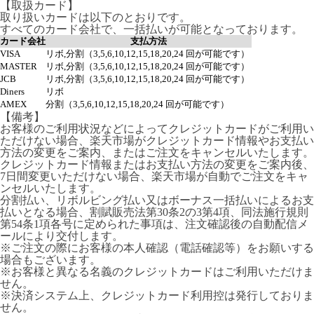
【取扱カード】
取り扱いカードは以下のとおりです。
すべてのカード会社で、一括払いが可能となっております。
カード会社
支払方法
VISA
リボ,分割（3,5,6,10,12,15,18,20,24 回が可能です）
MASTER
リボ,分割（3,5,6,10,12,15,18,20,24 回が可能です）
JCB
リボ,分割（3,5,6,10,12,15,18,20,24 回が可能です）
Diners
リボ
AMEX
分割（3,5,6,10,12,15,18,20,24 回が可能です）
【備考】
お客様のご利用状況などによってクレジットカードがご利用い
ただけない場合、楽天市場がクレジットカード情報やお支払い
方法の変更をご案内、またはご注文をキャンセルいたします。
クレジットカード情報またはお支払い方法の変更をご案内後、
7日間変更いただけない場合、楽天市場が自動でご注文をキャ
ンセルいたします。
分割払い、リボルビング払い又はボーナス一括払いによるお支
払いとなる場合、割賦販売法第30条2の3第4項、同法施行規則
第54条1項各号に定められた事項は、注文確認後の自動配信メ
ールにより交付します。
※ご注文の際にお客様の本人確認（電話確認等）をお願いする
場合もございます。
※お客様と異なる名義のクレジットカードはご利用いただけま
せん。
※決済システム上、クレジットカード利用控は発行しておりま
せん。