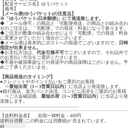
【配送サービス名】ゆうパケット
【備考】
【メール便(ゆうパケット)の注意点】
※「ゆうパケット(日本郵便)」にて発送致します。
◆「メール便可」の商品と「宅配便発送」の商品との組み合わ
せのご注文は、「宅配便」での発送・料金になって参ります。
◆ご注文の数量や組み合わせにより「宅配便」での発送・料金
に変更させていただく場合がございます。
◆メール便は基本的にポストへの投函でございますので、
日時
指定が出来ません。
◆お支払方法は、
代金引換不可
でございますので、それ以外で
のお支払い方法をご選択くださいませ。
◆不着や破損事故などの発送中の商品保障はございません。予
めご了承くださいませ。
【商品発送のタイミング】
●クレジットやポイント払いをご選択のお客様
⇒
最短出荷（1～3営業日以内）
に当店より発送致します。
●銀行振込、楽天バンク決済、コンビニ決済をご選択のお客様
⇒ご入金確認後、
最短出荷（1～3営業日以内）
に当店より発
送致します。
.....................................................................
【送料料金表】
全国一律料金：400円
送料分消費
この料金には消費税が 含まれています。
税