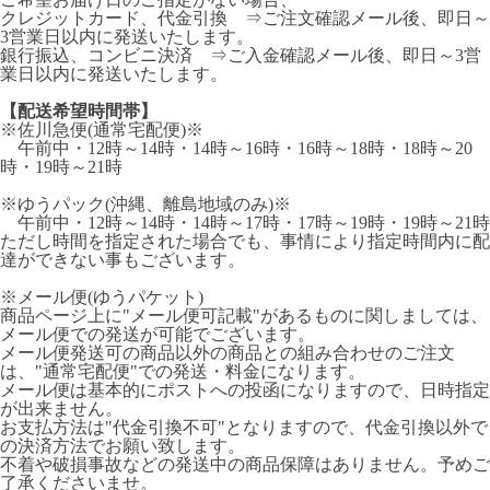
クレジットカード、代金引換 ⇒ご注文確認メール後、即日～
3営業日以内に発送いたします。
銀行振込、コンビニ決済 ⇒ご入金確認メール後、即日～3営
業日以内に発送いたします。
【配送希望時間帯】
※佐川急便(通常宅配便)※
午前中・12時～14時・14時～16時・16時～18時・18時～20
時・19時～21時
※ゆうパック(沖縄、離島地域のみ)※
午前中・12時～14時・14時～17時・17時～19時・19時～21時
ただし時間を指定された場合でも、事情により指定時間内に配
達ができない事もございます。
※メール便(ゆうパケット)
商品ページ上に"メール便可記載"があるものに関しましては、
メール便での発送が可能でございます。
メール便発送可の商品以外の商品との組み合わせのご注文
は、"通常宅配便"での発送・料金になります。
メール便は基本的にポストへの投函になりますので、日時指定
が出来ません。
お支払方法は"代金引換不可"となりますので、代金引換以外で
の決済方法でお願い致します。
不着や破損事故などの発送中の商品保障はありません。予めご
了承くださいませ。