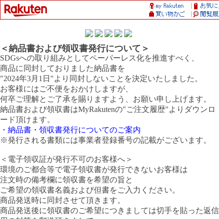
＜納品書および領収書発行について＞
SDGsへの取り組みとしてペーパーレス化を推進すべく、
商品に同封しておりました納品書を
"2024年3月1日"より同封しないことを決定いたしました。
お客様にはご不便をおかけしますが、
何卒ご理解とご了承を賜りますよう、お願い申し上げます。
納品書および領収書はMyRakutenの"ご注文履歴"よりダウンロ
ード頂けます。
・納品書・領収書発行についてのご案内
※発行される書類には事業者登録番号の記載がございます。
＜電子領収証が発行不可のお客様へ＞
環境のご都合等で電子領収書が発行できないお客様は
注文時の備考欄に領収書を希望の旨と
ご希望の領収書名義および但書をご入力ください。
商品発送時に同封させて頂きます。
商品発送後に領収書のご希望につきましては切手を貼った返信