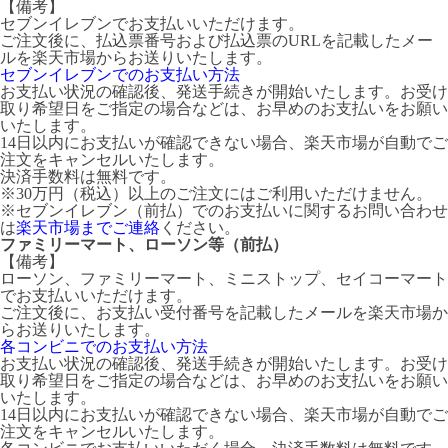
【備考】
セブンイレブンでお支払いいただけます。
ご注文後に、払込票番号および払込票のURLを記載したメー
ルを楽天市場からお送りいたします。
セブンイレブンでのお支払い方法
お支払い状況の確認後、発送手続きが開始いたします。お受け
取り希望日をご指定の場合などは、お早めのお支払いをお願い
いたします。
14日以内にお支払いが確認できない場合、楽天市場が自動でご
注文をキャンセルいたします。
決済手数料は無料です。
※30万円（税込）以上のご注文にはご利用いただけません。
※セブンイレブン（前払）でのお支払いに関するお問い合わせ
は
楽天市場までご連絡
ください。
ファミリーマート、ローソン等（前払）
【備考】
ローソン、ファミリーマート、ミニストップ、セイコーマート
でお支払いいただけます。
ご注文後に、お支払い受付番号を記載したメールを楽天市場か
らお送りいたします。
各コンビニでのお支払い方法
お支払い状況の確認後、発送手続きが開始いたします。お受け
取り希望日をご指定の場合などは、お早めのお支払いをお願い
いたします。
14日以内にお支払いが確認できない場合、楽天市場が自動でご
注文をキャンセルいたします。