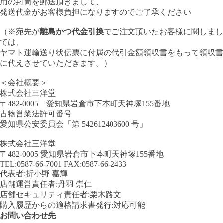
用の封筒を郵送頂きまして、
発送代金がお客様負担になりますのでご了承ください
（※宛先が
離島かつ代金引換
でご注文頂いたお客様に関しまし
ては、
ヤマト運輸送り状伝票に付属の代引金額領収書をもって領収書
に代えさせていただきます。）
＜会社概要＞
株式会社三洋堂
〒482-0005 愛知県岩倉市下本町天神塚155番地
古物営業法許可番号
愛知県公安委員会「第 542612403600 号」
株式会社三洋堂
〒482-0005 愛知県岩倉市下本町天神塚155番地
TEL:0587-66-7001 FAX:0587-66-2433
代表者:折小野 嘉輝
店舗運営責任者:丹羽 崇仁
店舗セキュリティ責任者:栗木路文
購入履歴からの適格請求書発行:対応可能
お問い合わせ先