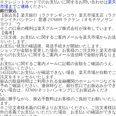
※クレジットカードでのお支払いに関するお問い合わせは
楽天
市場までご連絡
ください。
銀行振込
【振込先】楽天銀行（ラクテンギンコウ）楽天市場支店（ラク
テンイチバシテン） 普通 2376809 ラクテン（オモチヤノサン
ヨウト゛ウ
※この口座の権利は楽天グループ株式会社が保有しています。
【備考】
ご注文後、お支払いに関するご案内メールを楽天市場からお送
りいたします。
お支払い状況の確認後、発送手続きが開始いたします。
ショップが金額を変更した場合、お客様のご注文時と楽天市場
からのお支払いに関するご案内メール送信時で金額が異なりま
す。
お支払いに関するご案内メールに記載の金額をご確認のうえ、
お支払いください。
14日以内にお支払いが確認できない場合、楽天市場が自動でご
注文をキャンセルいたします。
振込の取扱時間はご利用される金融機関のホームページなどを
予めご確認ください。連休時など、銀行窓口でお振込みができ
ない場合は、ATMやネットバンキングにてお振込みくださ
い。
誠に勝手ながら、振込手数料はお客様のご負担でお願いいたし
ます。
※ご注文者様名義の口座よりお支払いください。ご注文者様以
外の名義でお支払いいただいた場合、お支払いの確認ができな