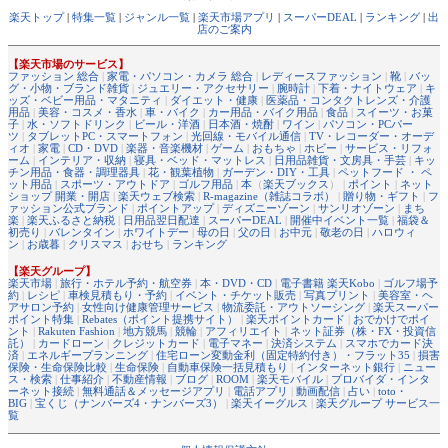
楽天トップ
|
特集一覧
|
ジャンル一覧
|
楽天市場アプリ
|
スーパーDEAL
|
ランキング
|
出
店のご案内
【楽天市場のサービス】
ファッション 総合
|
家電・パソコン・カメラ 総合
|
レディースファッション
|
靴
|
バッ
グ・小物・ブランド雑貨
|
ジュエリー・アクセサリー
|
腕時計
|
下着・ナイトウェア
|
キ
ッズ・ベビー用品・マタニティ
|
ダイエット・健康
|
医薬品・コンタクトレンズ・介護
用品
|
美容・コスメ・香水
|
車・バイク
|
カー用品・バイク用品
|
食品
|
スイーツ・お菓
子
|
水・ソフトドリンク
|
ビール・洋酒
|
日本酒・焼酎
|
ワイン
|
パソコン・PCパー
ツ
|
タブレットPC・スマートフォン
|
光回線・モバイル通信
|
TV・レコーダー・オーデ
ィオ
|
家電
|
CD・DVD
|
楽器・音楽機材
|
ゲーム
|
おもちゃ
|
ホビー
|
サービス・リフォ
ーム
|
インテリア・収納
|
寝具・ベッド・マットレス
|
日用品雑貨・文房具・手芸
|
キッ
チン用品・食器・調理器具
|
花・観葉植物
|
ガーデン・DIY・工具
|
ペットフード ・ ペ
ット用品
|
スポーツ・アウトドア
|
ゴルフ用品
|
本
（
楽天ブックス
） |
ポイント
|
ネット
ショップ 開業・開店
|
楽天ウェブ検索
|
R-magazine（雑誌コラボ）
|
贈り物・ギフト
|
フ
ァッション公式ブランド
|
ポイントアップ
|
ディズニーゾーン
|
サンリオゾーン
|
まち
楽
|
楽天ふるさと納税
|
日用品翌日配達
|
スーパーDEAL
|
開催中イベント一覧
|
福袋＆
初売り
|
バレンタイン
|
ホワイトデー
|
母の日
|
父の日
|
お中元
|
敬老の日
|
ハロウィ
ン
|
お歳暮
|
クリスマス
|
おせち
|
ランキング
【楽天グループ】
楽天市場
|
旅行・ホテル予約・航空券
|
本・DVD・CD
|
電子書籍 楽天Kobo
|
ゴルフ場予
約
|
レシピ
|
車検見積もり・予約
|
イベント・チケット販売
|
写真プリント
|
美容室・ヘ
アサロン予約
|
女性向け健康管理サービス
|
物流委託・アウトソーシング
|
楽天スーパー
ポイント特集
|
Rebates（ポイント提携サイト）
|
楽天ポイントカード
|
おでかけでポイ
ント
|
Rakuten Fashion
|
地方競馬
|
競輪
|
アフィリエイト
|
ネット証券（株・FX・投資信
託）
|
カードローン
|
クレジットカード
|
電子マネー
|
決済システム
|
スマホでカード決
済
|
エネルギープランニング
|
住宅ローン変動金利（固定特約付き）・フラット35
|
損害
保険・生命保険比較
|
生命保険
|
自動車保険一括見積もり
|
インターネット銀行
|
ニュー
ス・検索
|
仕事紹介
|
不動産情報
|
ブログ
|
ROOM
|
楽天モバイル
|
プロバイダ・インタ
ーネット接続
|
無料通話＆メッセージアプリ
|
電話アプリ
|
動画配信
|
占い
|
toto・
BIG
|
宝くじ（ナンバーズ4・ナンバーズ3）
|
楽天イーグルス
|
楽天グループ サービス一
覧