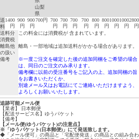
県
山梨
県
送
1400
900
900
700円
700
700
700
700
800
800
1000
1000
2800
円
円
円
円
円
円
円
円
円
円
円
円
料
送料分
この料金には消費税が 含まれています。
消費税
離島他
離島・一部地域は追加送料がかかる場合があります。
の扱い
備考
※一度ご注文を確定した後の追加同梱をご希望の場合
は、同日のご注文のみ承ります。
備考欄に以前の受注番号をご記入の上、追加同梱の旨
をお書きいただくか、
別途メール又はお電話にてご連絡いただけますよう、
よろしくお願いいたします。
追跡可能メール便
【業者】 日本郵便
【配送サービス名】ゆうパケット
【備考】
【メール便(ゆうパケット)の注意点】
※「ゆうパケット(日本郵便)」にて発送致します。
◆「メール便可」の商品と「宅配便発送」の商品との組み合わ