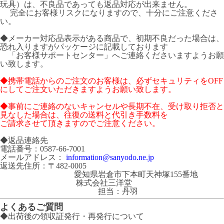
玩具）は、不良品であっても返品対応が出来ません。
完全にお客様リスクになりますので、十分にご注意くださ
い。
◆メーカー対応品表示がある商品で、初期不良だった場合は、
恐れ入りますがパッケージに記載しております
「お客様サポートセンター」へご連絡くださいますようお願
い致します。
◆携帯電話からのご注文のお客様は、必ずセキュリティをOFF
にしてご注文いただきますようお願い致します。
◆事前にご連絡のないキャンセルや長期不在、受け取り拒否と
見なした場合は、往復の送料と代引き手数料を
ご請求させて頂きますのでご注意ください。
◆返品連絡先
電話番号：0587-66-7001
メールアドレス：
information@sanyodo.ne.jp
返送先住所：〒482-0005
愛知県岩倉市下本町天神塚155番地
株式会社三洋堂
担当：丹羽
よくあるご質問
◆出荷後の領収証発行・再発行について