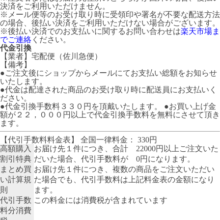
決済をご利用いただけません。
※メール便等のお受け取り時に受領印や署名が不要な配送方法
の場合、後払い決済をご利用いただけない場合がございます。
※後払い決済でのお支払いに関するお問い合わせは
楽天市場ま
でご連絡
ください。
代金引換
【業者】宅配便（佐川急便）
【備考】
●ご注文後にショップからメールにてお支払い総額をお知らせ
いたします。
●代金は配達された商品のお受け取り時に配送員にお支払いく
ださい。
●代金引換手数料３３０円を頂戴いたします。 ●お買い上げ金
額が２２，０００円以上で代金引換手数料を無料にさせて頂き
ます。
【代引手数料料金表】 全国一律料金： 330円
高額購入
お届け先１件につき、合計 22000円以上ご注文いた
割引特典
だいた場合、代引手数料が 0円になります。
まとめ買
お届け先１件につき、複数の商品をご注文いただい
い計算規
た場合でも、代引手数料は上記料金表の金額になり
則
ます。
代引手数
この料金には消費税が含まれています
料分消費