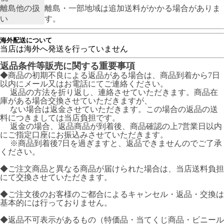
離島他の扱
離島・一部地域は追加送料がかかる場合がありま
い
す。
海外配送について
当店は海外へ発送を行っていません
返品条件等販売に関する重要事項
◆商品の初期不良による返品がある場合は、商品到着から7日
以内にメール又はお電話にてご連絡ください。
返品の方法を折り返し、連絡させていただきます。商品在
庫がある場合交換させていただきますが、
ない場合は返金させていただきます。この場合の返品の送
料につきましては当店負担です。
返金の場合、返品商品が到着後、商品確認の上7営業日以内
にご指定口座にお振込みさせていただきます。
※商品到着後7日を過ぎますと、返品できませんのでご了承
ください。
◆ご注文商品と異なる商品が届けられた場合は、当店送料負担
にて交換させていただきます。
◆ご注文後のお客様のご都合によるキャンセル・返品・交換は
基本的には行っておりません。
◆返品不可表示があるもの（特価品・当てくじ商品・ビニール