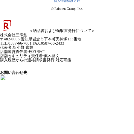
個人情報保護方針
© Rakuten Group, Inc.
＜納品書および領収書発行について＞
株式会社三洋堂
〒482-0005 愛知県岩倉市下本町天神塚155番地
TEL:0587-66-7001 FAX:0587-66-2433
代表者
:
折小野 嘉輝
店舗運営責任者
:
丹羽 崇仁
店舗セキュリティ責任者
:
栗木路文
購入履歴からの適格請求書発行:対応可能
お問い合わせ先