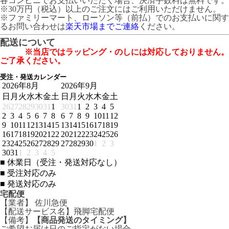
各コンビニでお支払いいただく場合、決済手数料は無料です。
※30万円（税込）以上のご注文にはご利用いただけません。
※ファミリーマート、ローソン等（前払）でのお支払いに関す
るお問い合わせは
楽天市場までご連絡
ください。
配送について
※当店ではラッピング・のしには対応しておりません。
ご了承ください。
受注・発送カレンダー
2026年8月
2026年9月
日
月
火
水
木
金
土
日
月
火
水
木
金
土
26
27
28
29
30
31
1
30
31
1
2
3
4
5
2
3
4
5
6
7
8
6
7
8
9
10
11
12
9
10
11
12
13
14
15
13
14
15
16
17
18
19
16
17
18
19
20
21
22
20
21
22
23
24
25
26
23
24
25
26
27
28
29
27
28
29
30
1
2
3
30
31
1
2
3
4
5
■
休業日（受注・発送対応なし）
■
受注対応のみ
■
発送対応のみ
宅配便
【業者】 佐川急便
【配送サービス名】飛脚宅配便
【備考】
【商品発送のタイミング】
ご希望お届け日のご指定がない場合、