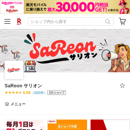
SaReon サリオン
4.66
（
500
件）
メニュー