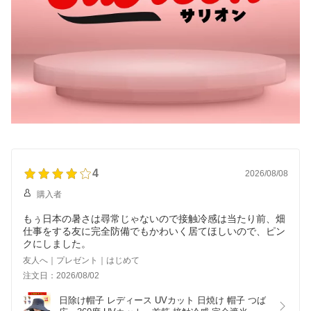
4
2026/08/08
購入者
もぅ日本の暑さは尋常じゃないので接触冷感は当たり前、畑
仕事をする友に完全防備でもかわいく居てほしいので、ピン
クにしました。
友人へ｜プレゼント｜はじめて
注文日：2026/08/02
日除け帽子 レディース UVカット 日焼け 帽子 つば