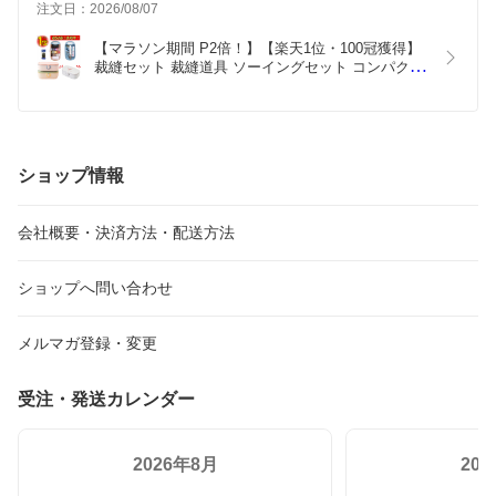
注文日：2026/08/07
【マラソン期間 P2倍！】【楽天1位・100冠獲得】 
裁縫セット 裁縫道具 ソーイングセット コンパクト 
大人 子供 ミニ 携帯 家庭用 おしゃれ かわいい 可愛
い 小学生 女子 シンプル ミニ 初心者 小学校 小さい 
旅行用
ショップ情報
会社概要・決済方法・配送方法
ショップへ問い合わせ
メルマガ登録・変更
受注・発送カレンダー
2026年8月
20