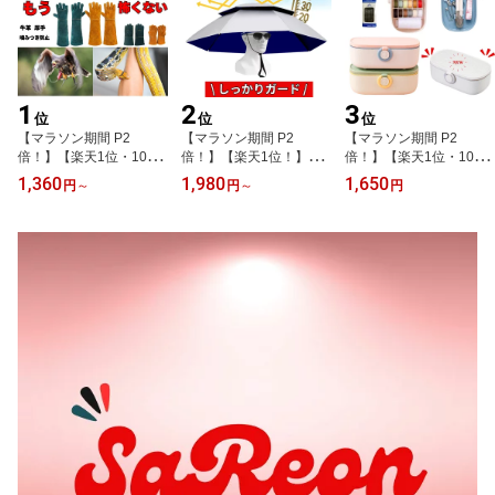
グ
暑さ対策 アウトドア
1
2
3
位
位
位
【マラソン期間 P2
【マラソン期間 P2
【マラソン期間 P2
倍！】【楽天1位・100冠
倍！】【楽天1位！】か
倍！】【楽天1位・100冠
獲得】ペットグローブ 犬
ぶる傘 かぶる日傘 傘帽
獲得】 裁縫セット 裁縫
1,360
1,980
1,650
円
～
円
～
円
噛みつき防止 ペット 手
子頭にかぶる日傘 ハンズ
道具 ソーイングセット
袋 噛みつき 防止 手袋 猫
フリー日傘 農作業 帽子
コンパクト 大人 子供 ミ
犬 グローブ セーフティ
両手が使える 釣り傘 傘
ニ 携帯 家庭用 おしゃれ
グローブ 牛革 厚手 園芸
釣り ガーデニング 屋外
かわいい 可愛い 小学生
動物捕獲 耐熱性 耐熱グ
作業 園芸 折りたたみ傘
女子 シンプル ミニ 初心
ローブ 5本指 手袋 ペット
帽子 日差しカット かさ
者 小学校 小さい 旅行用
引っかき ガーデニング
折りたたみ 熱中症対策
イヌ ネコ
暑さ対策 アウトドア