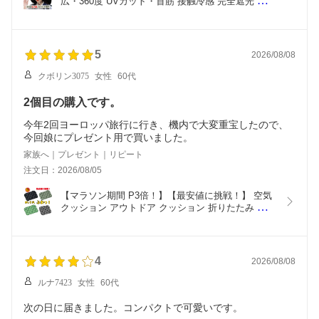
広・360度 UVカット・首筋 接触冷感 完全遮光 日焼
け防止 紫外線対策 通気性 撥水加工 吸汗 小顔 日除
け帽子 uvカット帽子 あご紐 自転車 登山 海辺 農作
業 日除けハット
5
2026/08/08
クボリン3075
女性
60代
2個目の購入です。
今年2回ヨーロッパ旅行に行き、機内で大変重宝したので、
今回娘にプレゼント用で買いました。
家族へ｜プレゼント｜リピート
注文日：2026/08/05
【マラソン期間 P3倍！】【最安値に挑戦！】 空気
クッション アウトドア クッション 折りたたみ エア
クッション マット 座布団 コンパクト 軽量 持ち運
び 携帯 折りたたみクッション レジャーシート お尻
が痛くならない 旅行 飛行機 夜行バス イベント
4
2026/08/08
ルナ7423
女性
60代
次の日に届きました。コンパクトで可愛いです。