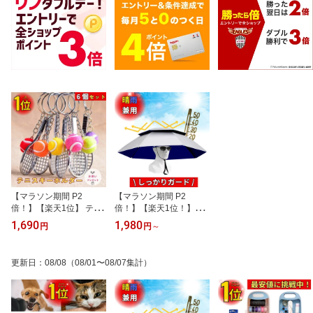
【マラソン期間 P2
【マラソン期間 P2
倍！】【楽天1位】 テニ
倍！】【楽天1位！】か
ス キーホルダー 6個セッ
ぶる傘 かぶる日傘 傘帽
1,690
1,980
円
円
～
ト キーリング テニス ラ
子頭にかぶる日傘 ハンズ
ケット＆ボール キーホル
フリー日傘 農作業 帽子
ダー 部活 クラブ活動 卒
両手が使える 釣り傘 傘
更新日
：
08/08
（08/01〜08/07集計）
業記念品 引退 卒業 部活
釣り ガーデニング 屋外
大会 プレゼント イベン
作業 園芸 折りたたみ傘
ト 中学 高校 記念品 卒部
帽子 日差しカット かさ
贈り物 ギフト 携帯 バッ
折りたたみ 熱中症対策