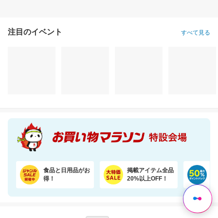
注目のイベント
すべて見る
食品と日用品がお
掲載アイテム全品
日
得！
20%以上OFF！
ポ