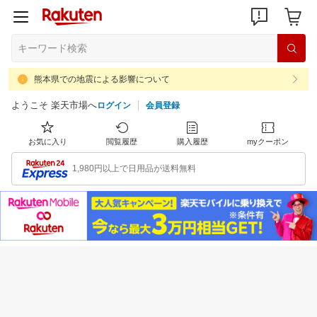
熊本県での地震による影響について
ようこそ 楽天市場へ
ログイン
会員登録
お気に入り
閲覧履歴
購入履歴
myクーポン
1,980円以上で日用品が送料無料