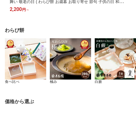
舞い 敬老の日 ( わらび餅 お歳暮 お取り寄せ 節句 子供の日 和菓
子 高級 スイーツ 誕生日 内祝い 出産祝い ご挨拶 プレゼント 京都
2,200
円
～
本わらび 土産 京都土産 御中元 お中元
わらび餅
食べ比べ
極み
白蕨
価格から選ぶ