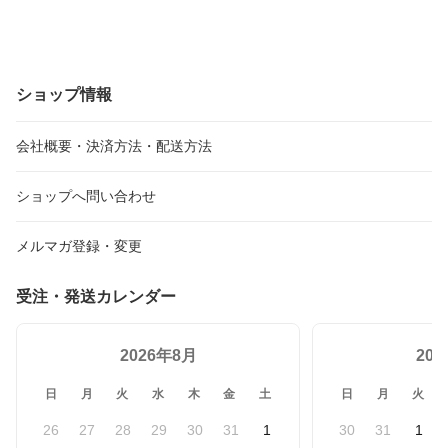
ショップ情報
会社概要・決済方法・配送方法
ショップへ問い合わせ
メルマガ登録・変更
受注・発送カレンダー
2026年8月
20
日
月
火
水
木
金
土
日
月
火
26
27
28
29
30
31
1
30
31
1