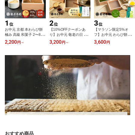
1
2
3
位
位
位
お中元 京都 本わらび餅
【10%OFFクーポンあ
【マラソン限定5%オ
極み 高級 和菓子 2〜8人
り】お中元 敬老の日 本
フ】お中元 わらび餅
前 ギフト 暑中見舞い 敬
わらび餅 京都 食べ比べ
「本わらび餅 極み」(200
2,200
3,200
3,600
円
～
円
～
円
老の日 ( わらび餅 お歳暮
セット 極み 白蕨 宇治抹
g)「本わらび餅「極み」
お取り寄せ 節句 子供の
茶 2種 各200g（50代 60
宇治抹茶」(200g) (お歳
日 和菓子 高級 スイーツ
代 還暦 ギフト プレゼン
暮 和菓子 お誕生日 内祝
誕生日 内祝い 出産祝い
ト 和菓子 高級 スイーツ
い 出産祝い お祝い 高級
ご挨拶 プレゼント 京都
お取り寄せ 京都 豆乳 お
スイーツ 本わらび 京都
本わらび 土産 京都土産
土産 内祝い お祝い 誕生
お土産 御歳暮 ギフト お
御中元 お中元
日 暑中見舞い 贈り物 夏
取り寄せ スイーツ お年
限定 御中元 生わらび
賀 お中元 暑中見舞い)
餅）
おすすめ商品