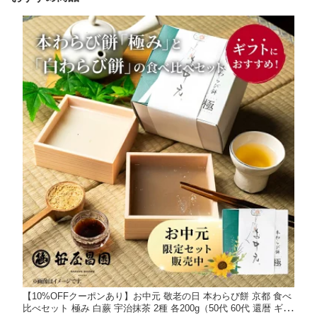
【10%OFFクーポンあり】お中元 敬老の日 本わらび餅 京都 食べ
比べセット 極み 白蕨 宇治抹茶 2種 各200g（50代 60代 還暦 ギフ