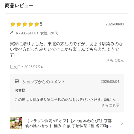
商品レビュー
5
2026/08/03
Kkkkkked0003
女性
20代
実家に贈りました。東北の方なのですが、あまり馴染みのな
い食べ方だったみたいでそこから楽しんでもらえたようで
す。
きちんと説明書通りに食べたと連絡をもらいました。
さらに表示
味はとても感動しておりました。もちもちで今まで食べたこ
注文日：2026/07/24
とない！と。
この度は大変ありがとうございました。
機会があれば、自分用に購入して抱えて食べたいと思いま
ショップからのコメント
2026/08/04
す。
お客様
この度は大切な贈り物に当店の商品をお選びいただき、誠にあり
がとうございます。
さらに表示
ご実家の皆様にもお喜びいただけたとのこと、また召し上がり方
も楽しみながらお試しいただけたようで、大変嬉しく拝見いたし
【マラソン限定5％オフ】お中元 本わらび餅 京都 
ました。
食べ比べセット 極み 白蕨 宇治抹茶 2種 各200g（ギ
フト プレゼント 和菓子 高級 スイーツ お取り寄せ 
「今まで食べたことがない」と感じていただけるほど、本わらび