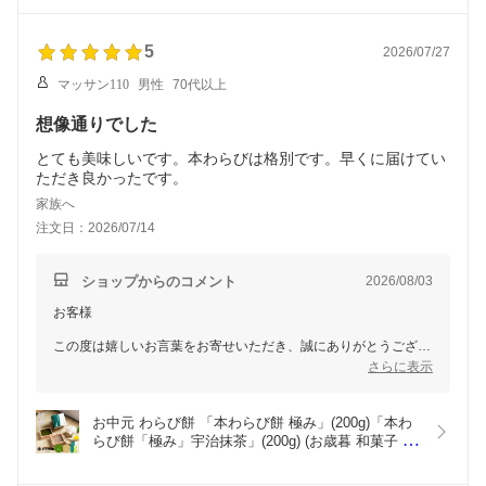
京都 豆乳 お土産 内祝い お祝い 誕生日 暑中見舞い 
餅のもちもちとした食感や味わいを気に入っていただけたこと
贈り物 夏限定 御中元 生わらび餅）
は、私どもにとりまして何よりの励みでございます。
5
2026/07/27
ぜひ次回はご自身用にも、ゆっくりとお楽しみいただけますと幸
マッサン110
男性
70代以上
いです。
これからも皆様に感動していただける和菓子をお届けできるよ
想像通りでした
う、心を込めて努めてまいります。
とても美味しいです。本わらびは格別です。早くに届けてい
京都 龍安寺 京菓子老舗 笹屋昌園
ただき良かったです。
家族へ
注文日：2026/07/14
ショップからのコメント
2026/08/03
お客様
この度は嬉しいお言葉をお寄せいただき、誠にありがとうござい
ます。
さらに表示
本わらび餅の味わいや食感について「格別」とのお言葉をいただ
き、大変光栄に存じます。
お中元 わらび餅 「本わらび餅 極み」(200g)「本わ
らび餅「極み」宇治抹茶」(200g) (お歳暮 和菓子 お
商品を楽しみにお待ちいただく中、無事に早くお届けすることが
誕生日 内祝い 出産祝い お祝い 高級 スイーツ 本わ
でき、安心いたしました。
らび 京都 お土産 御歳暮 ギフト お取り寄せ スイー