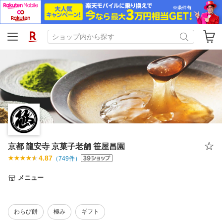
京都 龍安寺 京菓子老舗 笹屋昌園
4.87
（
749
件）
メニュー
わらび餅
極み
ギフト