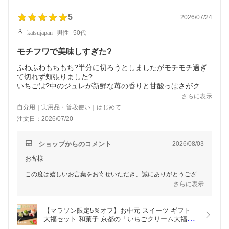
ツ お年賀 お中元 暑中見舞い)
これからも素材や製法にこだわり、皆様にご満足いただける和菓
子を心を込めてお届けしてまいります。
5
2026/07/24
またのご利用をスタッフ一同、心よりお待ちしております。
katsujapan
男性
50代
京都 龍安寺 京菓子老舗 笹屋昌園
モチフワで美味しすぎた?
ふわふわもちもち?半分に切ろうとしましたがモチモチ過ぎ
て切れず頬張りました?
いちごは?中のジュレが新鮮な苺の香りと甘酸っぱさがクリ
ームと相性が最高でした。
さらに表示
抹茶は抹茶クリームの苦甘さとクリームが相俟って美味しか
自分用｜実用品・普段使い｜はじめて
ったです?
注文日：2026/07/20
お餅の厚みもあって食べ応えもあり満足でした??
ショップからのコメント
2026/08/03
お客様
この度は嬉しいお言葉をお寄せいただき、誠にありがとうござい
ます。
さらに表示
お餅のふわふわ・もちもちとした食感や、苺と抹茶それぞれの味
わいをお楽しみいただけたとのこと、大変嬉しく拝見いたしまし
【マラソン限定5％オフ】お中元 スイーツ ギフト 
た。
大福セット 和菓子 京都の「いちごクリーム大福＆
抹茶クリーム大福 各2個 計4個入」 (いちご 抹茶 ク