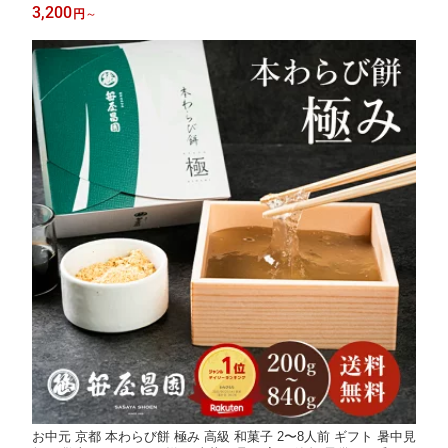
ト プレゼント 和菓子 高級 スイーツ お取り寄せ 京都 豆乳 お土産
3,200
円
～
内祝い お祝い 誕生日 暑中見舞い 贈り物 夏限定 御中元 生わらび
餅）
お中元 京都 本わらび餅 極み 高級 和菓子 2〜8人前 ギフト 暑中見