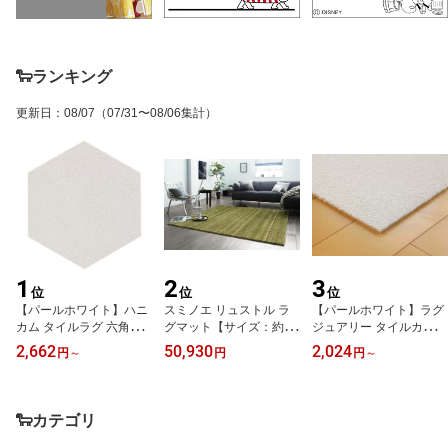
🐑ランキング
更新日
：
08/07
（07/31〜08/06集計）
1
2
3
位
位
位
【パールホワイト】ハニ
スミノエ リュストル ラ
【パールホワイト】ラグ
カム タイルラグ 六角形
グマット【サイズ：約20
ジュアリー タイルカーペ
タイルカーペット NATU
0cm×250cm】【日本
ット【サイズ：50cm×50
2,662
50,930
2,024
円
～
円
円
～
RALS ナチュラルズ【サ
製】メディカルサイレン
cm】日本製 こだわりス
イズ：43cm×50cm】日
ス 防音カーペット 手洗
タイル室内用 柔らかナイ
本製防炎品 防ダニ加工
い洗濯OK
ロン 高耐久 カットパイ
すべり止め加工防音 遮音
ル防炎品 制電 防ダニ 水
🐑カテゴリ
防汚加工 消臭機能 丸洗
洗い 手洗いOKペットに
いOK
もおすすめ 床暖房対応