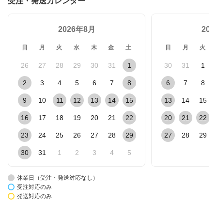
受注・発送カレンダー
2026年8月
20
日
月
火
水
木
金
土
日
月
火
26
27
28
29
30
31
1
30
31
1
2
3
4
5
6
7
8
6
7
8
9
10
11
12
13
14
15
13
14
15
16
17
18
19
20
21
22
20
21
22
23
24
25
26
27
28
29
27
28
29
30
31
1
2
3
4
5
休業日（受注・発送対応なし）
受注対応のみ
発送対応のみ