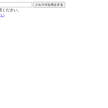
メルマガを停止する
照ください。
たい