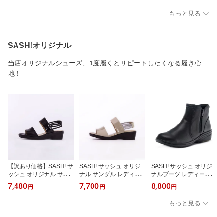
LARIDER ZIP WPA ユニ
A HI OVERLAB 2 ユニセ
ディース スニーカー 744
セックス スニーカー ト
ックス サイドジップ ス
83
もっと見る
レッキング キャンプ ア
ニーカー ショートブーツ
ウトドア 防水 79542
74509
SASH!オリジナル
当店オリジナルシューズ、1度履くとリピートしたくなる履き心
地！
【訳あり価格】SASH! サ
SASH! サッシュ オリジ
SASH! サッシュ オリジ
ッシュ オリジナル サン
ナル サンダル レディー
ナルブーツ レディース
ダル レディース 幅広 3E
ス 幅広 3E 本革 やわらか
ショートブーツ サイドジ
7,480
7,700
8,800
円
円
円
本革 やわらかい 履きや
い 履きやすい DMI3502
ップ 日本製 3E 本革 773
すい DMI3502
0A-BLK
もっと見る