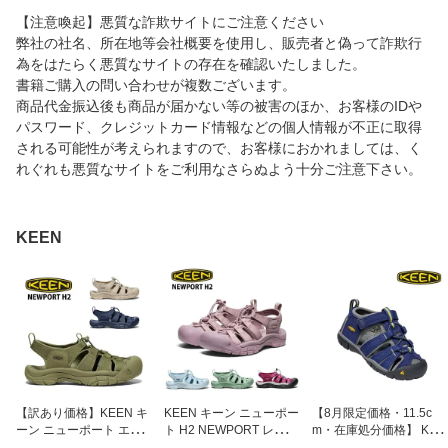
【注意喚起】悪質な詐欺サイトにご注意ください
弊社の社名、所在地等会社概要を使用し、販売者と偽って詐欺行
為をはたらく悪質なサイトの存在を確認いたしました。
書籍ご購入の問い合わせが複数ございます。
商品代金振込後も商品が届かない等の被害のほか、お客様のIDや
パスワード、クレジットカード情報などの個人情報が不正に取得
される可能性が考えられますので、お客様におかれましては、く
れぐれも悪質なサイトをご利用なさらぬよう十分ご注意下さい。
KEEN
【訳あり価格】KEEN キ
KEEN キーン ニューポー
【8月限定価格・11.5c
ーン ニューポート エイ
ト H2 NEWPORT レディ
m・在庫処分価格】 KEE
チツー NEWPORT H2 メ
ース ジュニア キッズ サ
N キーン シーキャンプ