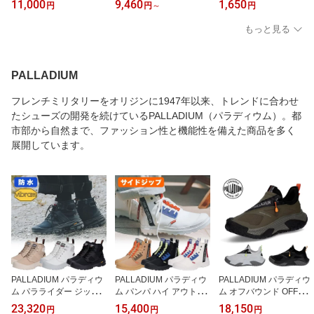
11,000
9,460
1,650
円
円
～
円
ンズ ストラップサンダル
ンダル 1030547 103054
ツー シーエヌエックス S
キャンプ アウトドア 102
8 1030549 1030727
EACAMP II CNX キッズ
もっと見る
7124 1027128 1030670
ベビー 子供 トドラー サ
ンダル つま先あり プレ
ゼント ギフト 1022944
PALLADIUM
フレンチミリタリーをオリジンに1947年以来、トレンドに合わせ
たシューズの開発を続けているPALLADIUM（パラディウム）。都
市部から自然まで、ファッション性と機能性を備えた商品を多く
展開しています。
PALLADIUM パラディウ
PALLADIUM パラディウ
PALLADIUM パラディウ
ム パラライダー ジップ
ム パンパ ハイ アウトジ
ム オフバウンド OFFBO
ウォータープルーフ PAL
ップ オーバーラボ PAMP
UND WP+ ZIP メンズ レ
23,320
15,400
18,150
円
円
円