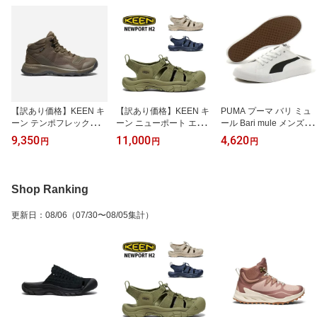
【訳あり価格】KEEN キ
【訳あり価格】KEEN キ
PUMA プーマ バリ ミュ
ーン テンポフレックス
ーン ニューポート エイ
ール Bari mule メンズ レ
ミッド ウォータープルー
チツー NEWPORT H2 メ
ディース サンダル ホワ
9,350
11,000
4,620
円
円
円
フ TEMPO FLEX MID W
ンズ ストラップサンダル
イト 白 371318-02
P メンズ トレッキングシ
キャンプ アウトドア 102
ューズ 防水 アウトドア
7124 1027128 1030670
キャンプ 1025469
Shop Ranking
更新日
：
08/06
（07/30〜08/05集計）