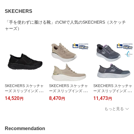
SKECHERS
「手を使わずに履ける靴」のCMで人気のSKECHERS（スケッチ
ャーズ）
SKECHERS スケッチャ
SKECHERS スケッチャ
SKECHERS スケッチャ
ーズ スリップインズ マ
ーズ スリップインズ ボ
ーズ スリップインズ ゴ
ックス クッショニング M
ブス スポート B ラブト
ーウォーク フレックス
14,520
8,470
11,473
円
円
円
AX CUSHIONING PREM
ゥルー デライト レディ
クリア クリーク GO WA
IER 2.0 メンズ スニーカ
ース スニーカー ハンズ
LK FLEX-CLEAR CREE
もっと見る
ー 手を使わずに履ける 2
フリー 手を使わず履ける
K レディース キッズ ス
20526-BBK
ウォーキング 117617-TP
ニーカー ハンズフリー
E
ワイド 幅広 防水 ウォー
タープルーフ 124846W-
Recommendation
CCLV