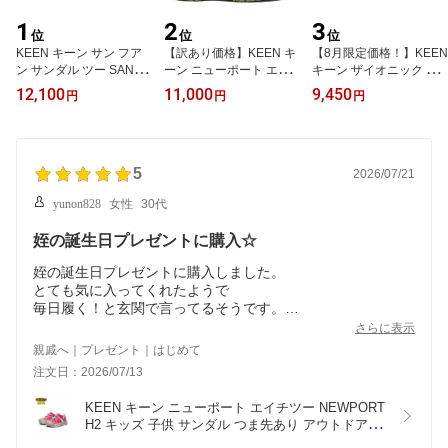
1
2
3
位
位
位
KEEN キーン サン フア
【訳あり価格】KEEN キ
【8月限定価格！】KEEN
ン サンダル ツー SAN JU
ーン ニューポート エイ
キーン ザイオニック ミ
AN SANDAL II メンズ ス
チツー NEWPORT H2 メ
ッド ウォータープルーフ
12,100
11,000
9,450
円
円
円
リッポン スライド レザ
ンズ ストラップサンダル
ZIONIC レディース 防水
ー 1028591
キャンプ アウトドア 102
ハイキングシューズ 登山
7124 1027128 1030670
靴 トレッキングシューズ
アウトドア 1029788
5
2026/07/21
yunon828
女性
30代
姪の誕生日プレゼントに購入☆
姪の誕生日プレゼントに購入しました。
とても気に入ってくれたようで
毎日履く！と玄関で言ってるそうです。
他のショップよりお安く購入できてよかったです。
さらに表示
ありがとうございました！
親戚へ｜プレゼント｜はじめて
注文日：2026/07/13
KEEN キーン ニューポート エイチツー NEWPORT 
H2 キッズ 子供 サンダル つま先あり アウトドア プ
レゼント ギフト 1030790