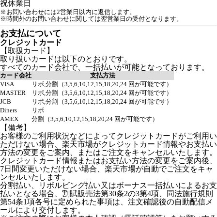
祝
休業日
※お問い合わせには2営業日以内に返信します。
※時間外のお問い合わせに関しては翌営業日の受付となります。
お支払について
クレジットカード
【取扱カード】
取り扱いカードは以下のとおりです。
すべてのカード会社で、一括払いが可能となっております。
カード会社
支払方法
VISA
リボ,分割（3,5,6,10,12,15,18,20,24 回が可能です）
MASTER
リボ,分割（3,5,6,10,12,15,18,20,24 回が可能です）
JCB
リボ,分割（3,5,6,10,12,15,18,20,24 回が可能です）
Diners
リボ
AMEX
分割（3,5,6,10,12,15,18,20,24 回が可能です）
【備考】
お客様のご利用状況などによってクレジットカードがご利用い
ただけない場合、楽天市場がクレジットカード情報やお支払い
方法の変更をご案内、またはご注文をキャンセルいたします。
クレジットカード情報またはお支払い方法の変更をご案内後、
7日間変更いただけない場合、楽天市場が自動でご注文をキャ
ンセルいたします。
分割払い、リボルビング払い又はボーナス一括払いによるお支
払いとなる場合、割賦販売法第30条2の3第4項、同法施行規則
第54条1項各号に定められた事項は、注文確認後の自動配信メ
ールにより交付します。