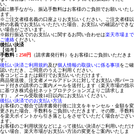
い。
誠に勝手ながら、振込手数料はお客様のご負担でお願いいたし
ます。
※ご注文者様名義の口座よりお支払いください。ご注文者様以
外の名義でお支払いいただいた場合、お支払いの確認ができな
い場合がございます。
※銀行振込でのお支払いに関するお問い合わせは
楽天市場まで
ご連絡
ください。
後払い決済
【備考】
手数料：
250円
（請求書発行料）をお客様にご負担いただきま
す。
後払い決済ご利用規約
及び
個人情報の取扱いに係る事項
をご確
認いただき、ご同意のうえご利用ください。
各コンビニまたは銀行でお支払いいただけます。
商品発送後、注文者メールアドレスに対してお支払い用バーコ
ード付きの請求のご案内メールを送付します（楽天市場の指示
に基づき株式会社ネットプロテクションズよりご請求しま
す）。メール受取後14日以内にお支払いください。
後払い決済でのお支払い方法
お客様のご都合で請求書発行後に注文をキャンセル・金額を変
更された場合、手数料をご負担いただきます。その際、手数料
を楽天ポイントから引き落としをさせていただく場合がござい
ます。
お客様のご利用状況などによって後払い決済がご利用いただけ
ない場合、楽天市場がお支払い方法の変更をご案内いたしま