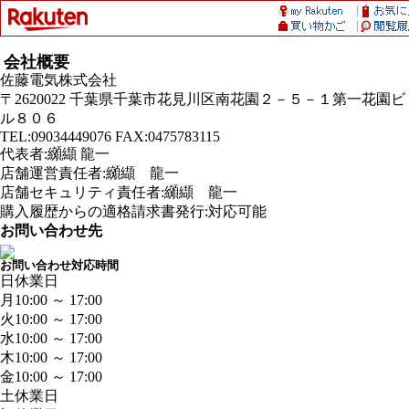
会社概要
佐藤電気株式会社
〒2620022 千葉県千葉市花見川区南花園２－５－１第一花園ビ
ル８０６
TEL:09034449076 FAX:0475783115
代表者:纐纈 龍一
店舗運営責任者:纐纈 龍一
店舗セキュリティ責任者:纐纈 龍一
購入履歴からの適格請求書発行:対応可能
お問い合わせ先
お問い合わせ対応時間
日
休業日
月
10:00 ～ 17:00
火
10:00 ～ 17:00
水
10:00 ～ 17:00
木
10:00 ～ 17:00
金
10:00 ～ 17:00
土
休業日