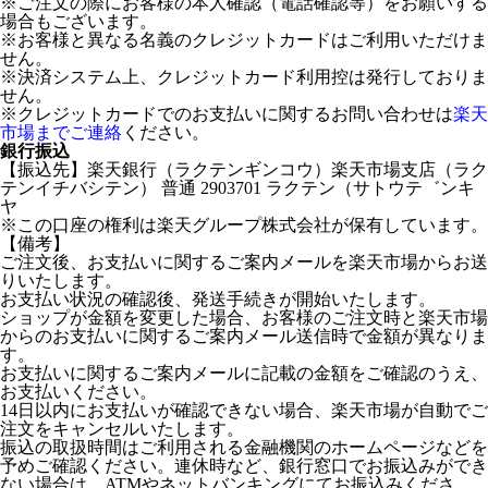
※ご注文の際にお客様の本人確認（電話確認等）をお願いする
場合もございます。
※お客様と異なる名義のクレジットカードはご利用いただけま
せん。
※決済システム上、クレジットカード利用控は発行しておりま
せん。
※クレジットカードでのお支払いに関するお問い合わせは
楽天
市場までご連絡
ください。
銀行振込
【振込先】楽天銀行（ラクテンギンコウ）楽天市場支店（ラク
テンイチバシテン） 普通 2903701 ラクテン（サトウテ゛ンキ
ヤ
※この口座の権利は楽天グループ株式会社が保有しています。
【備考】
ご注文後、お支払いに関するご案内メールを楽天市場からお送
りいたします。
お支払い状況の確認後、発送手続きが開始いたします。
ショップが金額を変更した場合、お客様のご注文時と楽天市場
からのお支払いに関するご案内メール送信時で金額が異なりま
す。
お支払いに関するご案内メールに記載の金額をご確認のうえ、
お支払いください。
14日以内にお支払いが確認できない場合、楽天市場が自動でご
注文をキャンセルいたします。
振込の取扱時間はご利用される金融機関のホームページなどを
予めご確認ください。連休時など、銀行窓口でお振込みができ
ない場合は、ATMやネットバンキングにてお振込みくださ