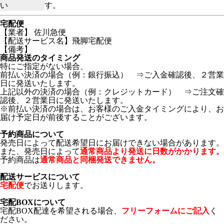
い
す。
宅配便
【業者】 佐川急便
【配送サービス名】飛脚宅配便
【備考】
商品発送のタイミング
特にご指定がない場合、
前払い決済の場合（例：銀行振込） ⇒ご入金確認後、２営業
日に発送いたします。
上記以外の決済の場合（例：クレジットカード） ⇒ご注文確
認後、２営業日に発送いたします。
※前払い決済の場合は、お客様のご入金タイミングにより、お
届け予定日が前後することがございます。
予約商品について
発売日によって配送希望日にお届けできない場合があります。
また、発売日によって
通常商品より発送に日数がかかります。
予約商品は
通常商品と同梱発送できません。
配送サービスについて
宅配便
でお送りします。
宅配BOXについて
宅配BOX配達を希望される場合、
フリーフォームにご記入
く
ださい。