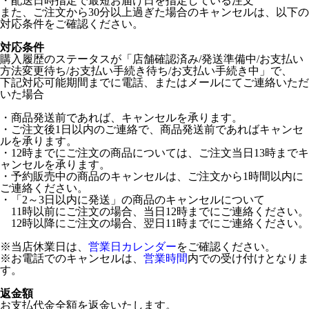
・配送日時指定で最短お届け日を指定している注文
また、ご注文から30分以上過ぎた場合のキャンセルは、以下の
対応条件をご確認ください。
対応条件
購入履歴のステータスが「店舗確認済み/発送準備中/お支払い
方法変更待ち/お支払い手続き待ち/お支払い手続き中」で、
下記対応可能期間までに電話、またはメールにてご連絡いただ
いた場合
・商品発送前であれば、キャンセルを承ります。
・ご注文後1日以内のご連絡で、商品発送前であればキャンセ
ルを承ります。
・12時までにご注文の商品については、ご注文当日13時までキ
ャンセルを承ります。
・予約販売中の商品のキャンセルは、ご注文から1時間以内に
ご連絡ください。
・「2～3日以内に発送」の商品のキャンセルについて
11時以前にご注文の場合、当日12時までにご連絡ください。
12時以降にご注文の場合、翌日11時までにご連絡ください。
※当店休業日は、
営業日カレンダー
をご確認ください。
※お電話でのキャンセルは、
営業時間
内での受け付けとなりま
す。
返金額
お支払代金全額を返金いたします。