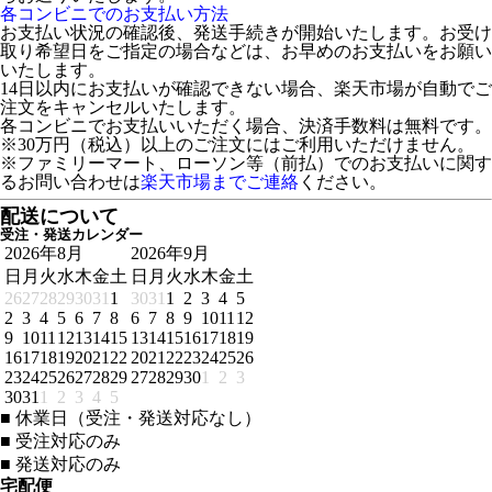
各コンビニでのお支払い方法
お支払い状況の確認後、発送手続きが開始いたします。お受け
取り希望日をご指定の場合などは、お早めのお支払いをお願い
いたします。
14日以内にお支払いが確認できない場合、楽天市場が自動でご
注文をキャンセルいたします。
各コンビニでお支払いいただく場合、決済手数料は無料です。
※30万円（税込）以上のご注文にはご利用いただけません。
※ファミリーマート、ローソン等（前払）でのお支払いに関す
るお問い合わせは
楽天市場までご連絡
ください。
配送について
受注・発送カレンダー
2026年8月
2026年9月
日
月
火
水
木
金
土
日
月
火
水
木
金
土
26
27
28
29
30
31
1
30
31
1
2
3
4
5
2
3
4
5
6
7
8
6
7
8
9
10
11
12
9
10
11
12
13
14
15
13
14
15
16
17
18
19
16
17
18
19
20
21
22
20
21
22
23
24
25
26
23
24
25
26
27
28
29
27
28
29
30
1
2
3
30
31
1
2
3
4
5
■
休業日（受注・発送対応なし）
■
受注対応のみ
■
発送対応のみ
宅配便