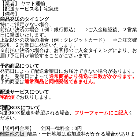
【業者】 ヤマト運輸
【配送サービス名】宅急便
【備考】
商品発送のタイミング
特にご指定がない場合、
前払い決済の場合（例：銀行振込） ⇒ご入金確認後、２営業
日に発送いたします。
上記以外の決済の場合（例：クレジットカード） ⇒ご注文確
認後、２営業日に発送いたします。
※前払い決済の場合は、お客様のご入金タイミングにより、お
届け予定日が前後することがございます。
予約商品について
発売日によって配送希望日にお届けできない場合があります。
また、発売日によって
通常商品より発送に日数がかかります。
予約商品は
通常商品と同梱発送できません。
配送サービスについて
宅配便
でお送りします。
宅配BOXについて
宅配BOX配達を希望される場合、
フリーフォームにご記入
く
ださい。
【送料料金表】
全国一律料金：0円
離島他の扱
離島・一部地域は追加送料がかかる場合がありま