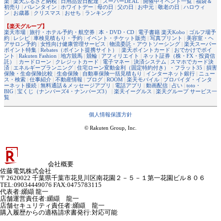
楽
|
楽天ふるさと納税
|
日用品翌日配達
|
スーパーDEAL
|
開催中イベント一覧
|
福袋＆
初売り
|
バレンタイン
|
ホワイトデー
|
母の日
|
父の日
|
お中元
|
敬老の日
|
ハロウィ
ン
|
お歳暮
|
クリスマス
|
おせち
|
ランキング
【楽天グループ】
楽天市場
|
旅行・ホテル予約・航空券
|
本・DVD・CD
|
電子書籍 楽天Kobo
|
ゴルフ場予
約
|
レシピ
|
車検見積もり・予約
|
イベント・チケット販売
|
写真プリント
|
美容室・ヘ
アサロン予約
|
女性向け健康管理サービス
|
物流委託・アウトソーシング
|
楽天スーパー
ポイント特集
|
Rebates（ポイント提携サイト）
|
楽天ポイントカード
|
おでかけでポイ
ント
|
Rakuten Fashion
|
地方競馬
|
競輪
|
アフィリエイト
|
ネット証券（株・FX・投資信
託）
|
カードローン
|
クレジットカード
|
電子マネー
|
決済システム
|
スマホでカード決
済
|
エネルギープランニング
|
住宅ローン変動金利（固定特約付き）・フラット35
|
損害
保険・生命保険比較
|
生命保険
|
自動車保険一括見積もり
|
インターネット銀行
|
ニュー
ス・検索
|
仕事紹介
|
不動産情報
|
ブログ
|
ROOM
|
楽天モバイル
|
プロバイダ・インタ
ーネット接続
|
無料通話＆メッセージアプリ
|
電話アプリ
|
動画配信
|
占い
|
toto・
BIG
|
宝くじ（ナンバーズ4・ナンバーズ3）
|
楽天イーグルス
|
楽天グループ サービス一
覧
個人情報保護方針
© Rakuten Group, Inc.
会社概要
佐藤電気株式会社
〒2620022 千葉県千葉市花見川区南花園２－５－１第一花園ビル８０６
TEL:09034449076 FAX:0475783115
代表者
:
纐纈 龍一
店舗運営責任者
:
纐纈 龍一
店舗セキュリティ責任者
:
纐纈 龍一
購入履歴からの適格請求書発行:対応可能