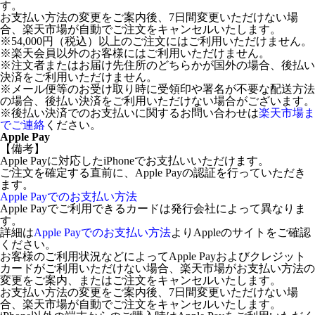
す。
お支払い方法の変更をご案内後、7日間変更いただけない場
合、楽天市場が自動でご注文をキャンセルいたします。
※54,000円（税込）以上のご注文にはご利用いただけません。
※楽天会員以外のお客様にはご利用いただけません。
※注文者またはお届け先住所のどちらかが国外の場合、後払い
決済をご利用いただけません。
※メール便等のお受け取り時に受領印や署名が不要な配送方法
の場合、後払い決済をご利用いただけない場合がございます。
※後払い決済でのお支払いに関するお問い合わせは
楽天市場ま
でご連絡
ください。
Apple Pay
【備考】
Apple Payに対応したiPhoneでお支払いいただけます。
ご注文を確定する直前に、Apple Payの認証を行っていただき
ます。
Apple Payでのお支払い方法
Apple Payでご利用できるカードは発行会社によって異なりま
す。
詳細は
Apple Payでのお支払い方法
よりAppleのサイトをご確認
ください。
お客様のご利用状況などによってApple Payおよびクレジット
カードがご利用いただけない場合、楽天市場がお支払い方法の
変更をご案内、またはご注文をキャンセルいたします。
お支払い方法の変更をご案内後、7日間変更いただけない場
合、楽天市場が自動でご注文をキャンセルいたします。