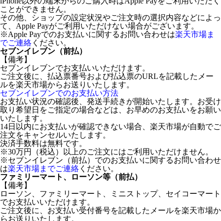
iPhone以外の端末からのご購入時はApple Payをご利用いただく
ことができません。
その他、ショップの設定状況やご注文時の選択内容などによっ
て、Apple Payがご利用いただけない場合がございます。
※Apple Payでのお支払いに関するお問い合わせは
楽天市場ま
でご連絡
ください。
セブンイレブン（前払）
【備考】
セブンイレブンでお支払いいただけます。
ご注文後に、払込票番号および払込票のURLを記載したメー
ルを楽天市場からお送りいたします。
セブンイレブンでのお支払い方法
お支払い状況の確認後、発送手続きが開始いたします。お受け
取り希望日をご指定の場合などは、お早めのお支払いをお願い
いたします。
14日以内にお支払いが確認できない場合、楽天市場が自動でご
注文をキャンセルいたします。
決済手数料は無料です。
※30万円（税込）以上のご注文にはご利用いただけません。
※セブンイレブン（前払）でのお支払いに関するお問い合わせ
は
楽天市場までご連絡
ください。
ファミリーマート、ローソン等（前払）
【備考】
ローソン、ファミリーマート、ミニストップ、セイコーマート
でお支払いいただけます。
ご注文後に、お支払い受付番号を記載したメールを楽天市場か
らお送りいたします。