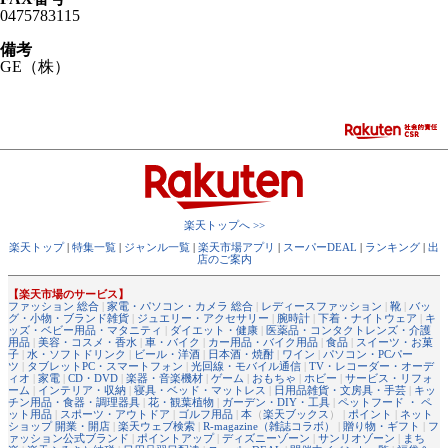
0475783115
備考
GE（株）
楽天トップへ >>
楽天トップ
|
特集一覧
|
ジャンル一覧
|
楽天市場アプリ
|
スーパーDEAL
|
ランキング
|
出
店のご案内
【楽天市場のサービス】
ファッション 総合
|
家電・パソコン・カメラ 総合
|
レディースファッション
|
靴
|
バッ
グ・小物・ブランド雑貨
|
ジュエリー・アクセサリー
|
腕時計
|
下着・ナイトウェア
|
キ
ッズ・ベビー用品・マタニティ
|
ダイエット・健康
|
医薬品・コンタクトレンズ・介護
用品
|
美容・コスメ・香水
|
車・バイク
|
カー用品・バイク用品
|
食品
|
スイーツ・お菓
子
|
水・ソフトドリンク
|
ビール・洋酒
|
日本酒・焼酎
|
ワイン
|
パソコン・PCパー
ツ
|
タブレットPC・スマートフォン
|
光回線・モバイル通信
|
TV・レコーダー・オーデ
ィオ
|
家電
|
CD・DVD
|
楽器・音楽機材
|
ゲーム
|
おもちゃ
|
ホビー
|
サービス・リフォ
ーム
|
インテリア・収納
|
寝具・ベッド・マットレス
|
日用品雑貨・文房具・手芸
|
キッ
チン用品・食器・調理器具
|
花・観葉植物
|
ガーデン・DIY・工具
|
ペットフード ・ ペ
ット用品
|
スポーツ・アウトドア
|
ゴルフ用品
|
本
（
楽天ブックス
） |
ポイント
|
ネット
ショップ 開業・開店
|
楽天ウェブ検索
|
R-magazine（雑誌コラボ）
|
贈り物・ギフト
|
フ
ァッション公式ブランド
|
ポイントアップ
|
ディズニーゾーン
|
サンリオゾーン
|
まち