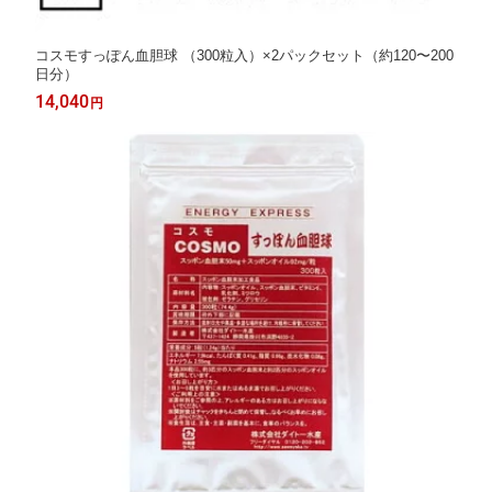
コスモすっぽん血胆球 （300粒入）×2パックセット（約120〜200
日分）
14,040
円