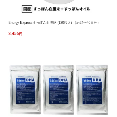
Energy Expressすっぽん血胆球 (120粒入) （約24〜40日分）
3,456
円