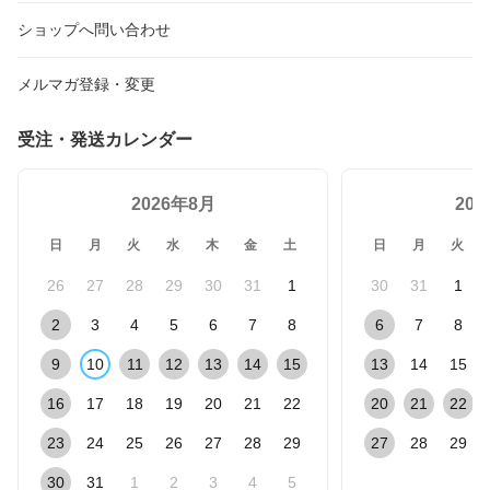
ショップへ問い合わせ
メルマガ登録・変更
受注・発送カレンダー
2026年8月
20
日
月
火
水
木
金
土
日
月
火
26
27
28
29
30
31
1
30
31
1
2
3
4
5
6
7
8
6
7
8
9
10
11
12
13
14
15
13
14
15
16
17
18
19
20
21
22
20
21
22
23
24
25
26
27
28
29
27
28
29
30
31
1
2
3
4
5