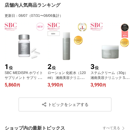
店舗内人気商品ランキング
更新日
：
08/07
（07/31〜08/06集計）
1
2
3
位
位
位
SBC MEDISPA ホワイト
ローション 化粧水（120
ステムクリーム（30g）
サプリメント サプリ 飲
ml） 湘南美容クリニック
湘南美容クリニック SBC
む湘南美容クリニック
SBC MEDISPAエクソソ
MEDISPAエクソソーム s
5,860
3,990
3,990
円
円
円
ーム sbc-lotion
bc01
トピックをシェアする
ショップ内の最新トピックス
すべて見る