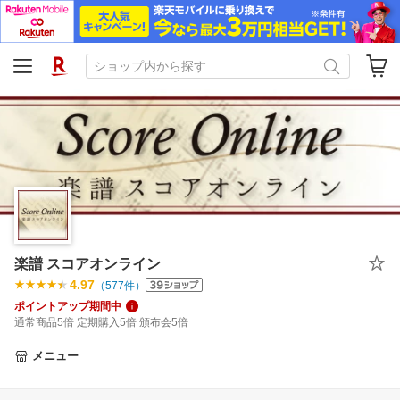
楽譜 スコアオンライン
4.97
（
577
件）
ポイントアップ期間中
通常商品5倍 定期購入5倍 頒布会5倍
メニュー