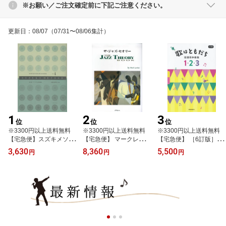
※お願い／ご注文確定前に下記ご注意ください。
更新日
：
08/07
（07/31〜08/06集計）
1
2
3
位
位
位
※3300円以上送料無料
※3300円以上送料無料
※3300円以上送料無料
【宅急便】スズキメソー
【宅急便】 マークレヴィ
【宅急便】 ［6訂版］歌
ド 鈴木鎮一 ヴァイオ
ン ザ・ジャズ・セオリ
はともだち 指導用伴奏
3,630
8,360
5,500
円
円
円
リン指導曲集（4） 新
ー 《楽譜 スコア ポイン
集 1・2・3 《楽譜 スコ
版［CD付］ 《楽譜 スコ
トup》
ア ポイントup》
ア ポイントup》