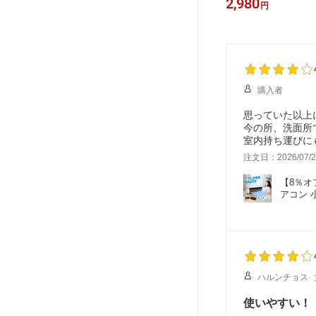
9,380
2,980
円
円
 録画機能
加湿機 タワー型 スチーム式 消灯可 3
A4 大きめ 軽量 大人
不要 暗視
段階調節 タイマー 省エネ 静音 空焚
ース リュック バッグ
屋外 家
き防止 気化式 床置き 節電 軽量 花粉
通学 大容量 トートバ
ウィルス 乾燥対策 寝室 かしつき
購入者
思っていた以上
今の所、洗面所
室内持ち運びに
注文日：2026/07/2
【8％オ
アコン 
ハルンチョス
使いやすい！