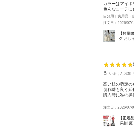
カラーはアイボ
色んなコーデに
自分用｜実用品・
注文日：2026/07/1
【数量限
グ おし
いまけん5638
高い枝の剪定の
切れ味も良く延
購入時に私の操
本当に信頼でき
注文日：2026/07/0
【正規品
 果樹 