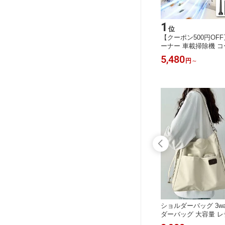
15
1
位
位
7 ケース
【20時~5％引クーポン】レディース
【クーポン500円OF
 ベルト
バッグ トートバッグ 2way トートバ
ーナー 車載掃除機 コ
耐衝撃 高
ッグ レディース 無地 シンプル ナイ
ィクリーナー 強力 46800
2,500
5,480
円
円
～
ス iPhon
ロン 大きめ ポケット多い ファスナー
mAh 3段階調整 長
 大人 シ
付き 軽量 しっかり メンズ バック 防
一台多役 電池残量表
レディース
水 お買い物バック 持ち運び
ーター 静音 小型 軽量 
 携帯ケ
載掃除機 空気入れ 
送風 落ち葉
 ワイヤレ
加湿器 小型 超音波式 5L 大容量 長短
ショルダーバッグ 3way
要 4.3
両用 銀イオン除菌 自動湿度調節 アロ
ダーバッグ 大容量 
録画 防犯
マ対応 卓上 空気清浄機 加湿器付き
トートバッグ 肩掛け 