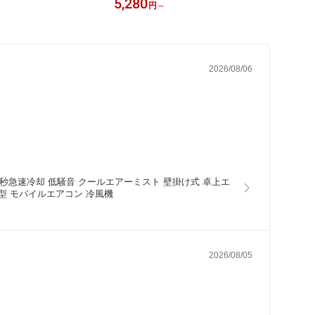
5,280
8,89
円
～
ブラシレスモータ搭載 軽
空調ベスト 冷却服 空調ウェア エアコ
カメラ
安全 無線 コスパ抜群 草
ン服 ワークマン
ドアチ
い機 電気芝刈り機 枝切
呼び鈴
 植木 除草 庭 園芸 家庭
庭用 
2026/08/06
扇 30秒急速冷却 低騒音 クールエアーミスト 壁掛け式 卓上エ
新型 モバイルエアコン 冷風機
2026/08/05