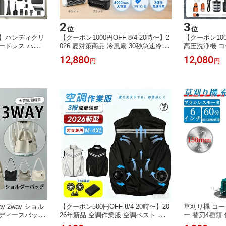
2
3
位
位
F】ハンディクリ
【クーポン1000円OFF 8/4 20時〜】2
【クーポン1000
ードレス ハンデ
026 夏対策商品 冷風扇 30秒急速冷却
高圧洗浄機 コ
pa 4in1 6000
工事不要 エアコン 低騒音 クールエア
り畳み式 家庭
12,880
12,080
円
円
時間稼働 強力吸引
ーミスト 壁掛け式 卓上エアコン 小型
の噴射モード搭
示 プラシレスモ
リモコン操作 静音 3段階風速調整 コ
ト不要 30分
車用 Type-C 車
ンパクト モバイルエアコン 冷風機
ウォッシャー 
ハンドクリーナー
量 0.9KG 
浴槽 窓 べラ
 2way ショル
【クーポン500円OFF 8/4 20時〜】20
草刈り機 コー
レディースバッグ
26年新品 空調作業服 空調ベスト フル
ー 替刃4種類 
斜め掛け 大容量
セット 空調ウェア 3段階風量調節 強
21v バッテリ