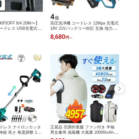
4
5
位
位
円OFF 8/4 20時〜】
高圧洗浄機 コードレス 12Mpa 充電式
ショルダ
ードレス USB充電式 折
18V 21Vバッテリー対応 互換 強力噴
ダーバ
用 ハンディ洗車機 5つ
射 高水圧 温水 水道接続 自吸式 3段階
トート
8,680
2,98
円
～
載 水道不要 コンセン
調整 省エネ 静音 小型 軽量 強力洗車
A4 
間連続使用可能 ハンディ
節電 節水 高性能 電動工具 洗車機 洗
ース 
5つ噴射モード搭載 軽
浄機 工具 洗車用品 ポータブル 初心
通学 
組立不要 車 自転車 バイク
者向け 女性 清掃 掃除用品 業務用 家
ンド
庭用
ドレス ナイロンカッタ
正規品 空調作業服 ファン付き 半袖
インタ
伸縮 長さ 角度調整 18v-
男女兼用 扇風機 大風量 20000mAh U
ス 工事
ー対応 女性 静音 多機能
Vカット 通気性 3段階強風 UPF50+
インチ