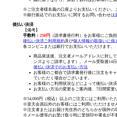
※ご注文者様名義の口座よりお支払いください。
※銀行振込でのお支払いに関するお問い合わせは
後払い決済
【備考】
手数料：
250円
（請求書発行料）をお客様にご負担
後払い決済ご利用規約
及び
個人情報の取扱いに係
各コンビニまたは銀行でお支払いいただけます。
商品発送後、注文者メールアドレスに対して
ンズよりご請求します）。メール受取後14
後払い決済でのお支払い方法
お客様のご都合で請求書発行後に注文をキャ
ていただく場合がございます。
お客様のご利用状況などによって後払い決済
お支払い方法の変更をご案内後、7日間変更
※54,000円（税込）以上のご注文にはご利用いた
※楽天会員以外のお客様にはご利用いただけませ
※注文者またはお届け先住所のどちらかが国外の
※メール便等のお受け取り時に受領印や署名が不