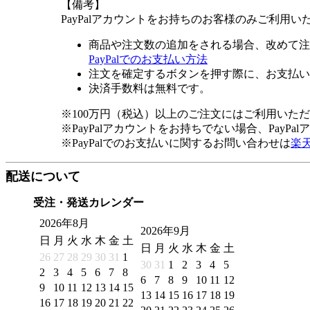
【備考】
PayPalアカウントをお持ちのお客様のみご利用い
商品や注文数の追加をされる場合、改めて注
PayPalでのお支払い方法
注文を確定するボタンを押す際に、お支払い
決済手数料は無料です。
※100万円（税込）以上のご注文にはご利用いた
※PayPalアカウントをお持ちでない場合、PayP
※PayPalでのお支払いに関するお問い合わせは
楽
配送について
受注・発送カレンダー
2026年8月
2026年9月
日
月
火
水
木
金
土
日
月
火
水
木
金
土
26
27
28
29
30
31
1
30
31
1
2
3
4
5
2
3
4
5
6
7
8
6
7
8
9
10
11
12
9
10
11
12
13
14
15
13
14
15
16
17
18
19
16
17
18
19
20
21
22