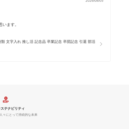
2026/08/05
思います。
種類 文字入れ 推し活 記念品 卒業記念 卒団記念 引退 部活
サステナビリティ
人々にとって持続的な未来