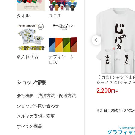
タオル
ユニＴ
名入れ商品
ナプキン ク
ロス
ク S/
立体 Wメッシュ スポーツマスク【サ
【 方言Tシャツ 岡山
ショップ情報
イズ選べる SS〜LL 】夏マスク 冷感
シャツ ネタTシャツ 
マスク メッシュマスク スポーツマス
ツ 面白 方言 ご当地 
1,100
2,200
円
円
～
ク 立体マスク メンズ レディース キ
プレゼント クセT く
会社概要・決済方法・配送方法
ッズ 息がしやすい 洗って使える 大き
め
ショップへ問い合わせ
更新日
：
08/07
（07/31
メルマガ登録・変更
すべての商品