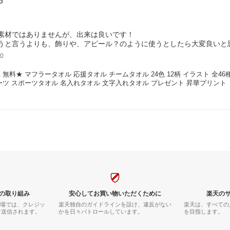
5
素材ではありませんが、出来は良いです！
うと言うよりも、飾りや、アピール？のように使うとしたら大変良いと
0
 無料★ マフラータオル 応援タオル チームタオル 24色 12柄 イラスト 全46
ーツ スポーツタオル 名入れタオル 文字入れタオル プレゼント 昇華プリント
の取り組み
安心してお買い物いただくために
楽天の
市場では、クレジッ
楽天独自のガイドラインを設け、違反がない
楽天は、すべての
て送信されます。
かを日々パトロールしています。
を目指します。