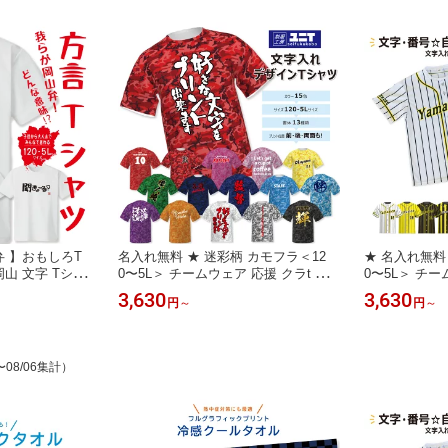
弁 】おもしろT
名入れ無料 ★ 迷彩柄 カモフラ＜12
★ 名入れ無料 
岡山 文字 Tシャ
0〜5L＞ チームウェア 応援 クラt 部
0〜5L＞ チ
話題 ネタ 日本語
活t 練習着 記念品 キッズ レディース
ベースボールT
3,630
3,630
円
～
円
～
せ プリントT
メンズ スタッフ イベント 体育祭 文
練習Tシャツ 
化祭 推し活 推しt おもしろt 文字t 背
シャツ お店 
番号 ユニフォームTシャツ セカンド
動 体育祭 文
ユニフォーム 昇華プリント 名入れT
ャツ ユニフォ
〜08/06集計）
ユニT
ト 名入れT