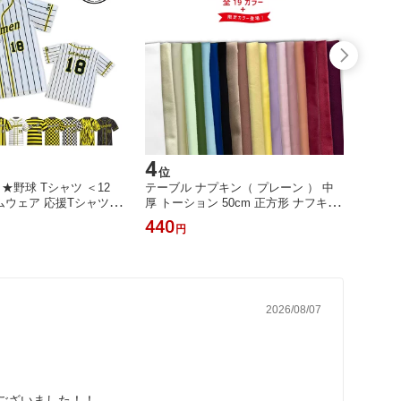
4
5
位
位
★野球 Tシャツ ＜12
テーブル ナプキン（ プレーン ） 中
★名入
ームウェア 応援Tシャツ
厚 トーション 50cm 正方形 ナフキン
プリン
シャツ クラスTシャツ
ワイン くすみカラー ハロウィン クリ
色 1
440
2,42
円
記念Tシャツ スタッフT
スマス お正月 ウエディング 結婚 パ
活 記
イベント サークル 部活
ーティー テーブルコーディネート テ
活動 
化祭 推し活 おもしろTシ
ーブルセッティング おもてなし
タオル
ームTシャツ プレゼン
オル 
プリン
2026/08/07
ございました！！