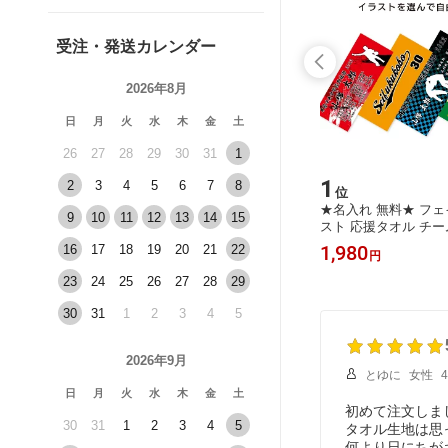
受注・発送カレンダー
2026年8月
日
月
火
水
木
金
土
26
27
28
29
30
31
1
10
1
2
3
4
5
6
7
8
位
位
） 中厚
テーブル ナプキン（ シルキー ） 中
★名入れ 無料★ フェ
9
10
11
12
13
14
15
トン 10
厚 トーション 【 光沢 シルキータッ
スト 応援タオル チーム
フキン ワ
チ バックサテン リバーシブル 】50c
2柄 イラスト 全46種
330
1,980
16
17
18
19
20
21
22
円
円
ン クリス
m ナフキン ワイン くすみカラー ハロ
活 記念品 卒業記念 
婚 パー
ウィン クリスマス お正月 ウエディン
活動 スポーツ スポー
23
24
25
26
27
28
29
ト テー
グ 結婚 パーティー テーブルコーディ
タオル 文字入れタオル
ェア お
ネート テーブルセッティング おもて
華プリント
30
31
1
2
3
4
5
なし
2026年9月
とゆに
女性
日
月
火
水
木
金
土
初めて注文しま
30
31
1
2
3
4
5
タオル生地は思
何より日にちが