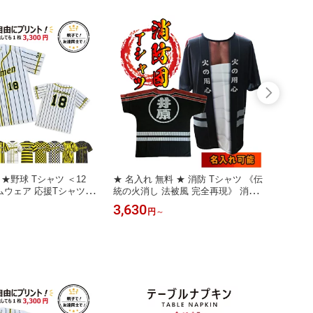
★野球 Tシャツ ＜12
★ 名入れ 無料 ★ 消防 Tシャツ 《伝
デニム
ームウェア 応援Tシャツ
統の火消し 法被風 完全再現》 消防団
★ 12
シャツ クラスTシャツ
分団 地域名入れ 半袖 火消隊 ボラン
デニム
3,630
3,63
円
～
記念Tシャツ スタッフT
ティア 防災課 スタッフ 防火 地域防
ム ブ
イベント サークル 部活
災 行政自治体 鎮火 め組 卒団 退団記
ャツ d
化祭 推し活 おもしろTシ
念品 和柄 ギフト プレゼント 名入れT
日本製
ームTシャツ プレゼン