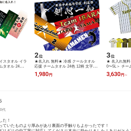
2
3
位
位
イスタオル イラ
★名入れ 無料★ 冷感 クールタオル
★ 名入れ無料 
タオル 24色 1
応援 チームタオル 24色 12柄 文字入
0〜5L＞ チ
類 文字入れ 推し
れ 応援 推し活 記念品 卒業記念 卒団
ベースボールT
1,980
3,630
円
円
～
卒団記念 引退 部
記念 引退 部活動 スポーツ 野球 サッ
練習Tシャツ 
ツタオル 名入れ
カー 柔道 バレー バスケ ボクシング
シャツ お店 
 プレゼント 昇
剣道 ゴルフ 還暦 結婚祝い プレゼン
動 体育祭 文
ト フェイスタオル スポーツタオル
ャツ ユニフォ
ト 名入れT
5
40代
した！
っていたものより厚みがあり裏面の手触りもよかったです！
ギリギリの中丁寧に対応してくださり本当に助かりました！ありがとう