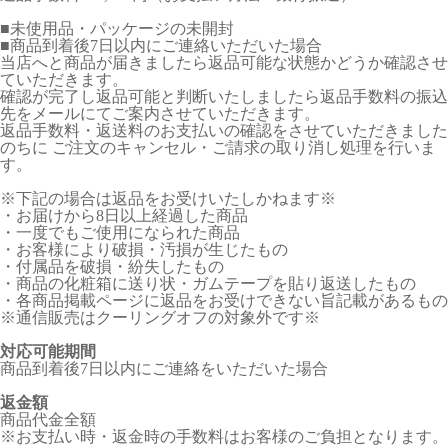
■未使用品・パッケージの未開封
■商品到着後7日以内にご連絡いただいた場合
当店へと商品が届きましたら返品可能な状態かどうか確認させ
ていただきます。
確認が完了し返品可能と判断いたしましたら返品手数料の振込
先をメールにてご案内させていただきます。
返品手数料・返送料のお支払いの確認をさせていただきました
のちに ご注文のキャンセル・ご請求の取り消し処理を行いま
す。
※下記の場合は返品をお受けいたしかねます※
・お届けから8日以上経過した商品
・一度でもご使用になられた商品
・お客様により破損・汚損が生じたもの
・付属品を破損・紛失したもの
・商品の化粧箱に送り状・ガムテープを貼り返送したもの
・各商品掲載ページに返品をお受けできない旨記載があるもの
※通信販売はクーリングオフの対象外です※
対応可能期間
商品到着後7日以内にご連絡をいただいた場合
返金額
商品代金全額
※お支払い時・返金時の手数料はお客様のご負担となります。