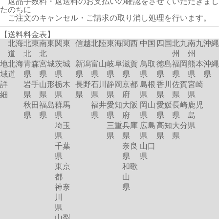
返品手数料・返送料のお支払いの確認をさせていただきまし
たのちに
ご注文のキャンセル・ご請求の取り消し処理を行います。
【送料料金表】
北海
北東
南東
関東
信越
北陸
東海
関西
中国
四国
北九
南九
沖縄
道
北
北
州
州
地
北海
青森
宮城
茨城
新潟
富山
岐阜
滋賀
鳥取
徳島
福岡
熊本
沖縄
域
道
県
県
県
県
県
県
県
県
県
県
県
県
詳
岩手
山形
栃木
長野
石川
静岡
京都
島根
香川
佐賀
宮崎
細
県
県
県
県
県
県
府
県
県
県
県
秋田
福島
群馬
福井
愛知
大阪
岡山
愛媛
長崎
鹿児
県
県
県
県
県
府
県
県
県
島
埼玉
三重
兵庫
広島
高知
大分
県
県
県
県
県
県
県
千葉
奈良
山口
県
県
県
東京
和歌
都
山
神奈
県
川
県
山梨