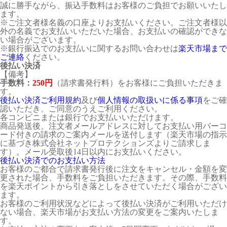
誠に勝手ながら、振込手数料はお客様のご負担でお願いいたし
ます。
※ご注文者様名義の口座よりお支払いください。ご注文者様以
外の名義でお支払いいただいた場合、お支払いの確認ができな
い場合がございます。
※銀行振込でのお支払いに関するお問い合わせは
楽天市場まで
ご連絡
ください。
後払い決済
【備考】
手数料：
250円
（請求書発行料）をお客様にご負担いただきま
す。
後払い決済ご利用規約
及び
個人情報の取扱いに係る事項
をご確
認いただき、ご同意のうえご利用ください。
各コンビニまたは銀行でお支払いいただけます。
商品発送後、注文者メールアドレスに対してお支払い用バーコ
ード付きの請求のご案内メールを送付します（楽天市場の指示
に基づき株式会社ネットプロテクションズよりご請求しま
す）。メール受取後14日以内にお支払いください。
後払い決済でのお支払い方法
お客様のご都合で請求書発行後に注文をキャンセル・金額を変
更された場合、手数料をご負担いただきます。その際、手数料
を楽天ポイントから引き落としをさせていただく場合がござい
ます。
お客様のご利用状況などによって後払い決済がご利用いただけ
ない場合、楽天市場がお支払い方法の変更をご案内いたしま
す。