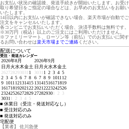
お支払い状況の確認後、発送手続きが開始いたします。お受け
取り希望日をご指定の場合などは、お早めのお支払いをお願い
いたします。
14日以内にお支払いが確認できない場合、楽天市場が自動でご
注文をキャンセルいたします。
各コンビニでお支払いいただく場合、決済手数料は無料です。
※30万円（税込）以上のご注文にはご利用いただけません。
※ファミリーマート、ローソン等（前払）でのお支払いに関す
るお問い合わせは
楽天市場までご連絡
ください。
配送について
受注・発送カレンダー
2026年8月
2026年9月
日
月
火
水
木
金
土
日
月
火
水
木
金
土
26
27
28
29
30
31
1
30
31
1
2
3
4
5
2
3
4
5
6
7
8
6
7
8
9
10
11
12
9
10
11
12
13
14
15
13
14
15
16
17
18
19
16
17
18
19
20
21
22
20
21
22
23
24
25
26
23
24
25
26
27
28
29
27
28
29
30
1
2
3
30
31
1
2
3
4
5
■
休業日（受注・発送対応なし）
■
受注対応のみ
■
発送対応のみ
宅配便
【業者】 佐川急便