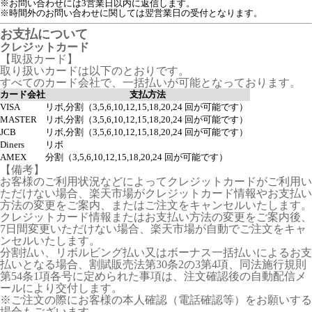
※お問い合わせには3営業日以内に返信します。
※時間外のお問い合わせに関しては翌営業日の受付となります。
お支払について
クレジットカード
【取扱カード】
取り扱いカードは以下のとおりです。
すべてのカード会社で、一括払いが可能となっております。
カード会社
支払方法
VISA
リボ,分割（3,5,6,10,12,15,18,20,24 回が可能です）
MASTER
リボ,分割（3,5,6,10,12,15,18,20,24 回が可能です）
JCB
リボ,分割（3,5,6,10,12,15,18,20,24 回が可能です）
Diners
リボ
AMEX
分割（3,5,6,10,12,15,18,20,24 回が可能です）
【備考】
お客様のご利用状況などによってクレジットカードがご利用い
ただけない場合、楽天市場がクレジットカード情報やお支払い
方法の変更をご案内、またはご注文をキャンセルいたします。
クレジットカード情報またはお支払い方法の変更をご案内後、
7日間変更いただけない場合、楽天市場が自動でご注文をキャ
ンセルいたします。
分割払い、リボルビング払い又はボーナス一括払いによるお支
払いとなる場合、割賦販売法第30条2の3第4項、同法施行規則
第54条1項各号に定められた事項は、注文確認後の自動配信メ
ールにより交付します。
※ご注文の際にお客様の本人確認（電話確認等）をお願いする
場合もございます。