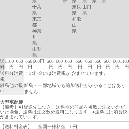
県
県
県
県
県
県
千葉
奈良
山口
県
県
県
東京
和歌
都
山
神奈
県
川
県
山梨
県
送
1100
660
660
660円
660
660
660
660
660
660
660
660
1100
円
円
円
円
円
円
円
円
円
円
円
円
料
送料分消費
この料金には消費税が 含まれています。
税
離島他の扱
離島・一部地域でも追加送料がかかることはあり
い
ません。
大型宅配便
【備考】●1配送先につき、送料別の商品を複数ご注文いただ
いた場合、送料は注文数分送料になります。●送料には消費税
が含まれています。
【送料料金表】
全国一律料金：0円