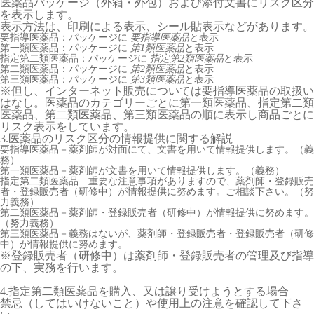
医薬品パッケージ（外箱・外包）および添付文書にリスク区分
を表示します。
表示方法は、印刷による表示、シール貼表示などがあります。
要指導医薬品：パッケージに
要指導医薬品
と表示
第一類医薬品：パッケージに
第1類医薬品
と表示
指定第二類医薬品：パッケージに
指定第2類医薬品
と表示
第二類医薬品：パッケージに
第2類医薬品
と表示
第三類医薬品：パッケージに
第3類医薬品
と表示
※但し、インターネット販売については要指導医薬品の取扱い
はなし。医薬品のカテゴリーごとに第一類医薬品、指定第二類
医薬品、第二類医薬品、第三類医薬品の順に表示し商品ごとに
リスク表示をしています。
3.医薬品のリスク区分の情報提供に関する解説
要指導医薬品－薬剤師が対面にて、文書を用いて情報提供します。（義
務）
第一類医薬品－薬剤師が文書を用いて情報提供します。（義務）
指定第二類医薬品―重要な注意事項がありますので、薬剤師・登録販売
者・登録販売者（研修中）が情報提供に努めます。ご相談下さい。（努
力義務）
第二類医薬品－薬剤師・登録販売者（研修中）が情報提供に努めます。
（努力義務）
第三類医薬品－義務はないが、薬剤師・登録販売者・登録販売者（研修
中）が情報提供に努めます。
※登録販売者（研修中）は薬剤師・登録販売者の管理及び指導
の下、実務を行います。
4.指定第二類医薬品を購入、又は譲り受けようとする場合
禁忌（してはいけないこと）や使用上の注意を確認して下さ