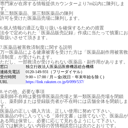
専門家が在席する情報提供カウンターより7m以内に陳列しま
す。
第二類医薬品、第三類医薬品の陳列
許可を受けた医薬品売場に陳列します。
6.個人情報の適正な取り扱いを確保するための措置
法令で定められた「医薬品販売記録」作成に当たって慎重にお
取扱いさせて頂きます。
7.医薬品被害救済制度に関する説明
万一医薬品による健康被害を受けた方は「医薬品副作用被害救
済制度」が受けられます。
ただし、一部救済が受けられない医薬品・副作用があります。
窓口
独立行政法人医薬品医療機器総合機構
連絡先電話
0120-149-931（フリーダイヤル）
受付時間
9:00～17:00 / 月～金(祝日・年末年始を除く)
URL
https://link.rakuten.co.jp/0/099/537/
8.その他、必要な事項
薬剤師不在時は要指導医薬品売場と第一類医薬品売場を閉鎖
し、薬剤師または登録販売者が不在時には店舗全体を閉鎖しま
す。
医薬品の正しい購入方法、正しい使用に努めて下さい。
医薬品の中に入っている「添付文書」は捨てないで、医薬品が
ある間は保管し、必要に応じて見れるようにして下さい。
店では解決しない内容の苦情相談窓口は次のとおりです。