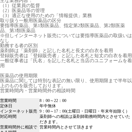
主な業務内容：
（1）従業員の監督
（2）医薬品等の管理
（3）適正な使用のための「情報提供」業務
取り扱う一般用医薬品の区分
要指導医薬品、第1類医薬品、指定第2類医薬品、第2類医薬
品、第3類医薬品
※但しインターネット販売については要指導医薬品の取扱いは
なし
勤務する者の区別
薬剤師は「薬剤師」と記した名札と長丈の白衣を着用
登録販売者は「登録販売者」と記した名札と短丈の白衣を着用
一般従事者は「氏名」を記した名札と当店のユニフォームを着
用
医薬品の使用期限
医薬品に関しては特別な表記の無い限り、使用期限まで半年以
上のものを販売しております。
営業時間内・営業時間外の相談時間
営業時間
8：00～22：00
定休日
年中無休
インターネット販売
9：00～17：00(土曜日・日曜日・年末年始除く）
対応時間
薬剤師への相談は薬剤師勤務時間内とさせていた
だきます。
営業時間外に相談で
営業時間内とさせて頂きます