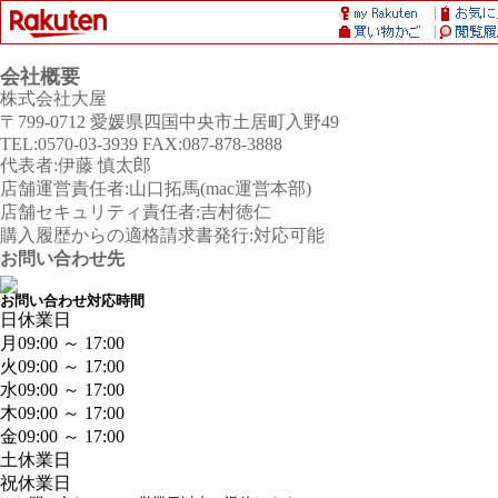
会社概要
株式会社大屋
〒799-0712 愛媛県四国中央市土居町入野49
TEL:0570-03-3939 FAX:087-878-3888
代表者:伊藤 慎太郎
店舗運営責任者:山口拓馬(mac運営本部)
店舗セキュリティ責任者:吉村徳仁
購入履歴からの適格請求書発行:対応可能
お問い合わせ先
お問い合わせ対応時間
日
休業日
月
09:00 ～ 17:00
火
09:00 ～ 17:00
水
09:00 ～ 17:00
木
09:00 ～ 17:00
金
09:00 ～ 17:00
土
休業日
祝
休業日