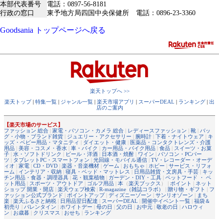
本部代表番号
電話：0897-56-8181
行政の窓口
東予地方局四国中央保健所 電話：0896-23-3360
Goodsania トップページへ戻る
楽天トップへ >>
楽天トップ
|
特集一覧
|
ジャンル一覧
|
楽天市場アプリ
|
スーパーDEAL
|
ランキング
|
出
店のご案内
【楽天市場のサービス】
ファッション 総合
|
家電・パソコン・カメラ 総合
|
レディースファッション
|
靴
|
バッ
グ・小物・ブランド雑貨
|
ジュエリー・アクセサリー
|
腕時計
|
下着・ナイトウェア
|
キ
ッズ・ベビー用品・マタニティ
|
ダイエット・健康
|
医薬品・コンタクトレンズ・介護
用品
|
美容・コスメ・香水
|
車・バイク
|
カー用品・バイク用品
|
食品
|
スイーツ・お菓
子
|
水・ソフトドリンク
|
ビール・洋酒
|
日本酒・焼酎
|
ワイン
|
パソコン・PCパー
ツ
|
タブレットPC・スマートフォン
|
光回線・モバイル通信
|
TV・レコーダー・オーデ
ィオ
|
家電
|
CD・DVD
|
楽器・音楽機材
|
ゲーム
|
おもちゃ
|
ホビー
|
サービス・リフォ
ーム
|
インテリア・収納
|
寝具・ベッド・マットレス
|
日用品雑貨・文房具・手芸
|
キッ
チン用品・食器・調理器具
|
花・観葉植物
|
ガーデン・DIY・工具
|
ペットフード ・ ペ
ット用品
|
スポーツ・アウトドア
|
ゴルフ用品
|
本
（
楽天ブックス
） |
ポイント
|
ネット
ショップ 開業・開店
|
楽天ウェブ検索
|
R-magazine（雑誌コラボ）
|
贈り物・ギフト
|
フ
ァッション公式ブランド
|
ポイントアップ
|
ディズニーゾーン
|
サンリオゾーン
|
まち
楽
|
楽天ふるさと納税
|
日用品翌日配達
|
スーパーDEAL
|
開催中イベント一覧
|
福袋＆
初売り
|
バレンタイン
|
ホワイトデー
|
母の日
|
父の日
|
お中元
|
敬老の日
|
ハロウィ
ン
|
お歳暮
|
クリスマス
|
おせち
|
ランキング