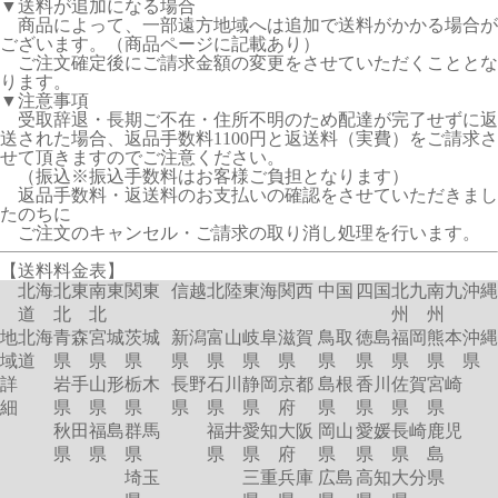
▼送料が追加になる場合
商品によって、一部遠方地域へは追加で送料がかかる場合が
ございます。（商品ページに記載あり）
ご注文確定後にご請求金額の変更をさせていただくこととな
ります。
▼注意事項
受取辞退・長期ご不在・住所不明のため配達が完了せずに返
送された場合、返品手数料1100円と返送料（実費）をご請求さ
せて頂きますのでご注意ください。
（振込※振込手数料はお客様ご負担となります）
返品手数料・返送料のお支払いの確認をさせていただきまし
たのちに
ご注文のキャンセル・ご請求の取り消し処理を行います。
【送料料金表】
北海
北東
南東
関東
信越
北陸
東海
関西
中国
四国
北九
南九
沖縄
道
北
北
州
州
地
北海
青森
宮城
茨城
新潟
富山
岐阜
滋賀
鳥取
徳島
福岡
熊本
沖縄
域
道
県
県
県
県
県
県
県
県
県
県
県
県
詳
岩手
山形
栃木
長野
石川
静岡
京都
島根
香川
佐賀
宮崎
細
県
県
県
県
県
県
府
県
県
県
県
秋田
福島
群馬
福井
愛知
大阪
岡山
愛媛
長崎
鹿児
県
県
県
県
県
府
県
県
県
島
埼玉
三重
兵庫
広島
高知
大分
県