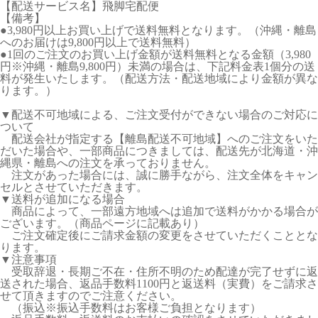
【配送サービス名】飛脚宅配便
【備考】
●3,980円以上お買い上げで送料無料となります。（沖縄・離島
へのお届けは9,800円以上で送料無料）
●1回のご注文のお買い上げ金額が送料無料となる金額（3,980
円※沖縄・離島9,800円）未満の場合は、下記料金表1個分の送
料が発生いたします。（配送方法・配送地域により金額が異な
ります。）
▼配送不可地域による、ご注文受付ができない場合のご対応に
ついて
配送会社が指定する【離島配送不可地域】へのご注文をいた
だいた場合や、一部商品につきましては、配送先が北海道・沖
縄県・離島への注文を承っておりません。
注文があった場合には、誠に勝手ながら、注文全体をキャン
セルとさせていただきます。
▼送料が追加になる場合
商品によって、一部遠方地域へは追加で送料がかかる場合が
ございます。（商品ページに記載あり）
ご注文確定後にご請求金額の変更をさせていただくこととな
ります。
▼注意事項
受取辞退・長期ご不在・住所不明のため配達が完了せずに返
送された場合、返品手数料1100円と返送料（実費）をご請求さ
せて頂きますのでご注意ください。
（振込※振込手数料はお客様ご負担となります）