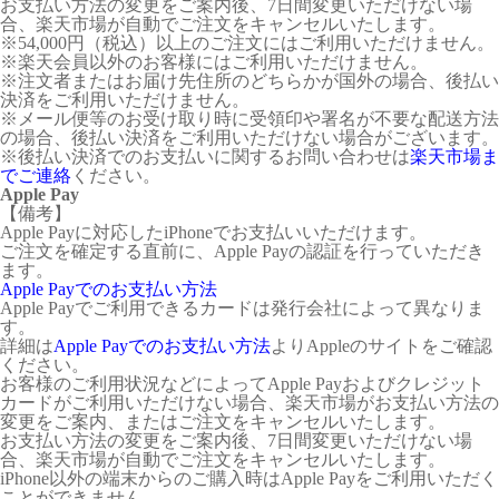
お支払い方法の変更をご案内後、7日間変更いただけない場
合、楽天市場が自動でご注文をキャンセルいたします。
※54,000円（税込）以上のご注文にはご利用いただけません。
※楽天会員以外のお客様にはご利用いただけません。
※注文者またはお届け先住所のどちらかが国外の場合、後払い
決済をご利用いただけません。
※メール便等のお受け取り時に受領印や署名が不要な配送方法
の場合、後払い決済をご利用いただけない場合がございます。
※後払い決済でのお支払いに関するお問い合わせは
楽天市場ま
でご連絡
ください。
Apple Pay
【備考】
Apple Payに対応したiPhoneでお支払いいただけます。
ご注文を確定する直前に、Apple Payの認証を行っていただき
ます。
Apple Payでのお支払い方法
Apple Payでご利用できるカードは発行会社によって異なりま
す。
詳細は
Apple Payでのお支払い方法
よりAppleのサイトをご確認
ください。
お客様のご利用状況などによってApple Payおよびクレジット
カードがご利用いただけない場合、楽天市場がお支払い方法の
変更をご案内、またはご注文をキャンセルいたします。
お支払い方法の変更をご案内後、7日間変更いただけない場
合、楽天市場が自動でご注文をキャンセルいたします。
iPhone以外の端末からのご購入時はApple Payをご利用いただく
ことができません。