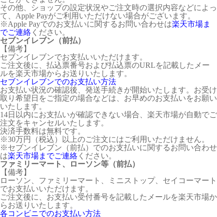
その他、ショップの設定状況やご注文時の選択内容などによっ
て、Apple Payがご利用いただけない場合がございます。
※Apple Payでのお支払いに関するお問い合わせは
楽天市場ま
でご連絡
ください。
セブンイレブン（前払）
【備考】
セブンイレブンでお支払いいただけます。
ご注文後に、払込票番号および払込票のURLを記載したメー
ルを楽天市場からお送りいたします。
セブンイレブンでのお支払い方法
お支払い状況の確認後、発送手続きが開始いたします。お受け
取り希望日をご指定の場合などは、お早めのお支払いをお願い
いたします。
14日以内にお支払いが確認できない場合、楽天市場が自動でご
注文をキャンセルいたします。
決済手数料は無料です。
※30万円（税込）以上のご注文にはご利用いただけません。
※セブンイレブン（前払）でのお支払いに関するお問い合わせ
は
楽天市場までご連絡
ください。
ファミリーマート、ローソン等（前払）
【備考】
ローソン、ファミリーマート、ミニストップ、セイコーマート
でお支払いいただけます。
ご注文後に、お支払い受付番号を記載したメールを楽天市場か
らお送りいたします。
各コンビニでのお支払い方法