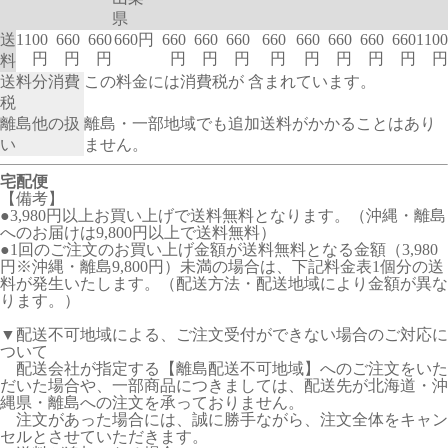
県
送
1100
660
660
660円
660
660
660
660
660
660
660
660
1100
円
円
円
円
円
円
円
円
円
円
円
円
料
送料分消費
この料金には消費税が 含まれています。
税
離島他の扱
離島・一部地域でも追加送料がかかることはあり
い
ません。
宅配便
【備考】
●3,980円以上お買い上げで送料無料となります。（沖縄・離島
へのお届けは9,800円以上で送料無料）
●1回のご注文のお買い上げ金額が送料無料となる金額（3,980
円※沖縄・離島9,800円）未満の場合は、下記料金表1個分の送
料が発生いたします。（配送方法・配送地域により金額が異な
ります。）
▼配送不可地域による、ご注文受付ができない場合のご対応に
ついて
配送会社が指定する【離島配送不可地域】へのご注文をいた
だいた場合や、一部商品につきましては、配送先が北海道・沖
縄県・離島への注文を承っておりません。
注文があった場合には、誠に勝手ながら、注文全体をキャン
セルとさせていただきます。