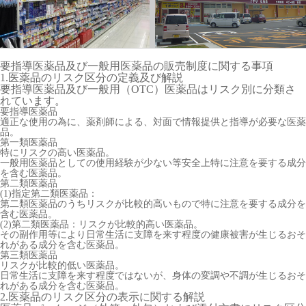
要指導医薬品及び一般用医薬品の販売制度に関する事項
1.医薬品のリスク区分の定義及び解説
要指導医薬品及び一般用（OTC）医薬品はリスク別に分類さ
れています。
要指導医薬品
適正な使用の為に、薬剤師による、対面で情報提供と指導が必要な医薬
品。
第一類医薬品
特にリスクの高い医薬品。
一般用医薬品としての使用経験が少ない等安全上特に注意を要する成分
を含む医薬品。
第二類医薬品
(1)指定第二類医薬品：
第二類医薬品のうちリスクが比較的高いもので特に注意を要する成分を
含む医薬品。
(2)第二類医薬品：リスクが比較的高い医薬品。
その副作用等により日常生活に支障を来す程度の健康被害が生じるおそ
れがある成分を含む医薬品。
第三類医薬品
リスクが比較的低い医薬品。
日常生活に支障を来す程度ではないが、身体の変調や不調が生じるおそ
れがある成分を含む医薬品。
2.医薬品のリスク区分の表示に関する解説