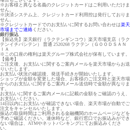
※お客様と異なる名義のクレジットカードはご利用いただけま
せん。
※決済システム上、クレジットカード利用控は発行しておりま
せん。
※クレジットカードでのお支払いに関するお問い合わせは
楽天
市場までご連絡
ください。
銀行振込
【振込先】楽天銀行（ラクテンギンコウ）楽天市場支店（ラク
テンイチバシテン） 普通 2520268 ラクテン（ＧＯＯＤＳＡＮ
ＩＡ
※この口座の権利は楽天グループ株式会社が保有しています。
【備考】
ご注文後、お支払いに関するご案内メールを楽天市場からお送
りいたします。
お支払い状況の確認後、発送手続きが開始いたします。
ショップが金額を変更した場合、お客様のご注文時と楽天市場
からのお支払いに関するご案内メール送信時で金額が異なりま
す。
お支払いに関するご案内メールに記載の金額をご確認のうえ、
お支払いください。
14日以内にお支払いが確認できない場合、楽天市場が自動でご
注文をキャンセルいたします。
振込の取扱時間はご利用される金融機関のホームページなどを
予めご確認ください。連休時など、銀行窓口でお振込みができ
ない場合は、ATMやネットバンキングにてお振込みくださ
い。