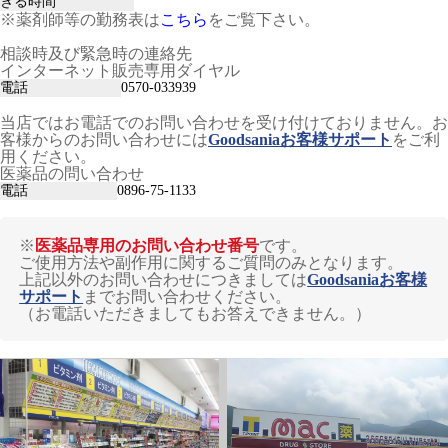
きる時間
※薬剤師等の勤務表は
こちら
をご覧下さい。
相談時及び緊急時の連絡先
インターネット販売専用ダイヤル
電話
0570-033939
当店ではお電話でのお問い合わせを受け付けておりません。お
客様からのお問い合わせには
Goodsaniaお客様サポート
をご利
用ください。
医薬品の問い合わせ
電話
0896-75-1133
※
医薬品専用のお問い合わせ番号
です。
ご使用方法や副作用に関するご質問のみとなります。
上記以外のお問い合わせにつきましては
Goodsaniaお客様
サポート
までお問い合わせください。
（お電話いただきましてもお答えできません。）