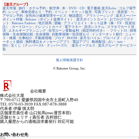
【楽天グループ】
楽天市場
|
旅行・ホテル予約・航空券
|
本・DVD・CD
|
電子書籍 楽天Kobo
|
ゴルフ場予
約
|
レシピ
|
車検見積もり・予約
|
イベント・チケット販売
|
写真プリント
|
美容室・ヘ
アサロン予約
|
女性向け健康管理サービス
|
物流委託・アウトソーシング
|
楽天スーパー
ポイント特集
|
Rebates（ポイント提携サイト）
|
楽天ポイントカード
|
おでかけでポイ
ント
|
Rakuten Fashion
|
地方競馬
|
競輪
|
アフィリエイト
|
ネット証券（株・FX・投資信
託）
|
カードローン
|
クレジットカード
|
電子マネー
|
決済システム
|
スマホでカード決
済
|
エネルギープランニング
|
住宅ローン変動金利（固定特約付き）・フラット35
|
損害
保険・生命保険比較
|
生命保険
|
自動車保険一括見積もり
|
インターネット銀行
|
ニュー
ス・検索
|
仕事紹介
|
不動産情報
|
ブログ
|
ROOM
|
楽天モバイル
|
プロバイダ・インタ
ーネット接続
|
無料通話＆メッセージアプリ
|
電話アプリ
|
動画配信
|
占い
|
toto・
BIG
|
宝くじ（ナンバーズ4・ナンバーズ3）
|
楽天イーグルス
|
楽天グループ サービス一
覧
個人情報保護方針
© Rakuten Group, Inc.
会社概要
株式会社大屋
〒799-0712 愛媛県四国中央市土居町入野49
TEL:0570-03-3939 FAX:087-878-3888
代表者
:
伊藤 慎太郎
店舗運営責任者
:
山口拓馬(mac運営本部)
店舗セキュリティ責任者
:
吉村徳仁
購入履歴からの適格請求書発行:対応可能
お問い合わせ先