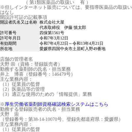
（ 第1類医薬品の取扱い 有 ）
※但しインターネット販売については、要指導医薬品の取扱い
はなし
開設許可証の記載事項
開設者氏名又は名称
株式会社大屋
代表取締役 伊藤 慎太郎
許可番号
四保第1561号
許可年月日
令和7年3月12日
有効期間
令和7年4月22日～令和13年4月21日
所在地
愛媛県四国中央市土居町入野49番地
店舗の管理者名
天野 崇（資格：登録販売者）
勤務する薬剤師の氏名・担当業務
井上 博喜（登録番号：146479号）
主な業務内容：
（1）従業員の監督
（2）医薬品等の管理
（3）適正な使用のための「情報提供」業務
※
厚生労働省薬剤師資格確認検索システムはこちら
勤務する登録販売者の氏名・担当業務
天野 崇
（登録番号：第38-14-10070号、登録先都道府県：愛媛県）
主な業務内容：
（1）従業員の監督