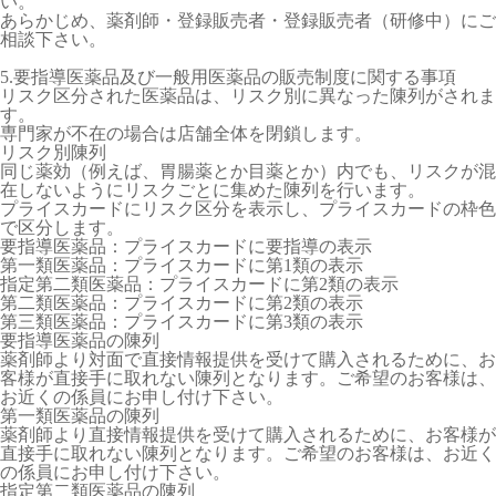
い。
あらかじめ、薬剤師・登録販売者・登録販売者（研修中）にご
相談下さい。
5.要指導医薬品及び一般用医薬品の販売制度に関する事項
リスク区分された医薬品は、リスク別に異なった陳列がされま
す。
専門家が不在の場合は店舗全体を閉鎖します。
リスク別陳列
同じ薬効（例えば、胃腸薬とか目薬とか）内でも、リスクが混
在しないようにリスクごとに集めた陳列を行います。
プライスカードにリスク区分を表示し、プライスカードの枠色
で区分します。
要指導医薬品：プライスカードに要指導の表示
第一類医薬品：プライスカードに第1類の表示
指定第二類医薬品：プライスカードに第2類の表示
第二類医薬品：プライスカードに第2類の表示
第三類医薬品：プライスカードに第3類の表示
要指導医薬品の陳列
薬剤師より対面で直接情報提供を受けて購入されるために、お
客様が直接手に取れない陳列となります。ご希望のお客様は、
お近くの係員にお申し付け下さい。
第一類医薬品の陳列
薬剤師より直接情報提供を受けて購入されるために、お客様が
直接手に取れない陳列となります。ご希望のお客様は、お近く
の係員にお申し付け下さい。
指定第二類医薬品の陳列