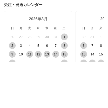
受注・発送カレンダー
2026年8月
20
日
月
火
水
木
金
土
日
月
火
26
27
28
29
30
31
1
30
31
1
2
3
4
5
6
7
8
6
7
8
9
10
11
12
13
14
15
13
14
15
16
17
18
19
20
21
22
20
21
22
23
24
25
26
27
28
29
27
28
29
30
31
1
2
3
4
5
休業日（受注・発送対応なし）
受注対応のみ
発送対応のみ