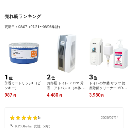
売れ筋ランキング
更新日
：
08/07
（07/31〜08/06集計）
1
2
3
位
位
位
芳香カートリッジF（ピ
お部屋 トイレ アロマ 芳
トイレの除菌 サラヤ 便
ンキー）
香 アドバンス（本体の
座除菌クリーナー MD-30
み）
0B-PHJ（補充式） お試
987
4,480
3,980
円
円
円
しセット(本体+空ボトル
+きれいくんNV・1リッ
トル)
5
2026/07/24
KIYOba-ba
女性
50代