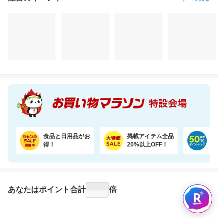
注目のイベント
すべて見る
食品と日用品がお
掲載アイテム全品
日
得！
20%以上OFF！
ポ