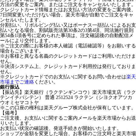
方法の変更をご案内、またはご注文をキャンセルいたします。
クレジットカード情報またはお支払い方法の変更をご案内後、
7日間変更いただけない場合、楽天市場が自動でご注文をキャ
ンセルいたします。
分割払い、リボルビング払い又はボーナス一括払いによるお支
払いとなる場合、割賦販売法第30条2の3第4項、同法施行規則
第54条1項各号に定められた事項は、注文確認後の自動配信メ
ールにより交付します。
※ご注文の際にお客様の本人確認（電話確認等）をお願いする
場合もございます。
※お客様と異なる名義のクレジットカードはご利用いただけま
せん。
※決済システム上、クレジットカード利用控は発行しておりま
せん。
※クレジットカードでのお支払いに関するお問い合わせは
楽天
市場までご連絡
ください。
銀行振込
【振込先】楽天銀行（ラクテンギンコウ）楽天市場支店（ラク
テンイチバシテン） 普通 2512524 ラクテン（シヨクオアツカ
ウオミセマコトヤ
※この口座の権利は楽天グループ株式会社が保有しています。
【備考】
ご注文後、お支払いに関するご案内メールを楽天市場からお送
りいたします。
お支払い状況の確認後、発送手続きが開始いたします。
ショップが金額を変更した場合、お客様のご注文時と楽天市場