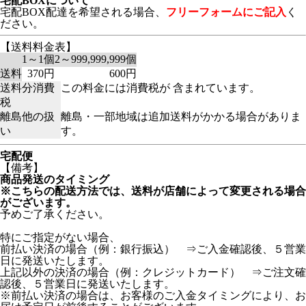
宅配BOXについて
宅配BOX配達を希望される場合、
フリーフォームにご記入
く
ださい。
【送料料金表】
1～1個
2～999,999,999個
送料
370円
600円
送料分消費
この料金には消費税が 含まれています。
税
離島他の扱
離島・一部地域は追加送料がかかる場合がありま
い
す。
宅配便
【備考】
商品発送のタイミング
※こちらの配送方法では、送料が店舗によって変更される場合
がございます。
予めご了承ください。
特にご指定がない場合、
前払い決済の場合（例：銀行振込） ⇒ご入金確認後、５営業
日に発送いたします。
上記以外の決済の場合（例：クレジットカード） ⇒ご注文確
認後、５営業日に発送いたします。
※前払い決済の場合は、お客様のご入金タイミングにより、お