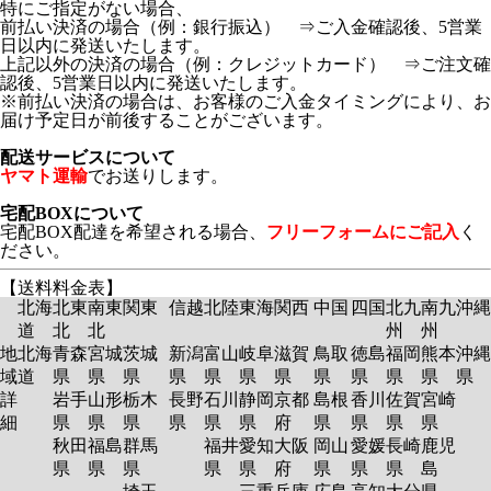
特にご指定がない場合、
前払い決済の場合（例：銀行振込） ⇒ご入金確認後、5営業
日以内に発送いたします。
上記以外の決済の場合（例：クレジットカード） ⇒ご注文確
認後、5営業日以内に発送いたします。
※前払い決済の場合は、お客様のご入金タイミングにより、お
届け予定日が前後することがございます。
配送サービスについて
ヤマト運輸
でお送りします。
宅配BOXについて
宅配BOX配達を希望される場合、
フリーフォームにご記入
く
ださい。
【送料料金表】
北海
北東
南東
関東
信越
北陸
東海
関西
中国
四国
北九
南九
沖縄
道
北
北
州
州
地
北海
青森
宮城
茨城
新潟
富山
岐阜
滋賀
鳥取
徳島
福岡
熊本
沖縄
域
道
県
県
県
県
県
県
県
県
県
県
県
県
詳
岩手
山形
栃木
長野
石川
静岡
京都
島根
香川
佐賀
宮崎
細
県
県
県
県
県
県
府
県
県
県
県
秋田
福島
群馬
福井
愛知
大阪
岡山
愛媛
長崎
鹿児
県
県
県
県
県
府
県
県
県
島