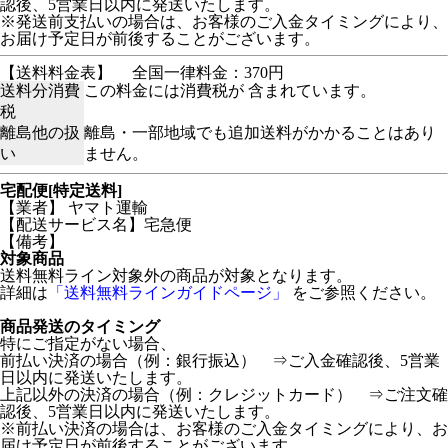
認後、5営業日以内に発送いたします。
※発送前支払いの場合は、お客様のご入金タイミングにより、
お届け予定日が前後することがございます。
【送料料金表】
全国一律料金：370円
送料分消費
この料金には消費税が 含まれています。
税
離島他の扱
離島・一部地域でも追加送料がかかることはあり
い
ません。
宅配便[特定送料]
【業者】 ヤマト運輸
【配送サービス名】宅急便
【備考】
対象商品
送料無料ライン対象外の商品が対象となります。
詳細は
「送料無料ラインガイドページ」
をご参照ください。
商品発送のタイミング
特にご指定がない場合、
前払い決済の場合（例：銀行振込） ⇒ご入金確認後、5営業
日以内に発送いたします。
上記以外の決済の場合（例：クレジットカード） ⇒ご注文確
認後、5営業日以内に発送いたします。
※前払い決済の場合は、お客様のご入金タイミングにより、お
届け予定日が前後することがございます。