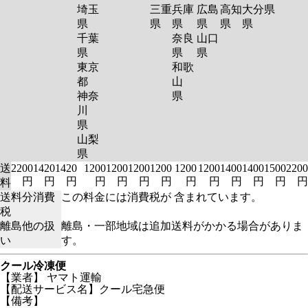
埼玉
三重
兵庫
広島
高知
大分
県
県
県
県
県
県
県
千葉
奈良
山口
県
県
県
東京
和歌
都
山
神奈
県
川
県
山梨
県
送
2200
1420
1420
1200
1200
1200
1200
1200
1200
1400
1400
1500
2200
円
円
円
円
円
円
円
円
円
円
円
円
円
料
送料分消費
この料金には消費税が 含まれています。
税
離島他の扱
離島・一部地域は追加送料がかかる場合がありま
い
す。
クール冷凍便
【業者】 ヤマト運輸
【配送サービス名】クール宅急便
【備考】