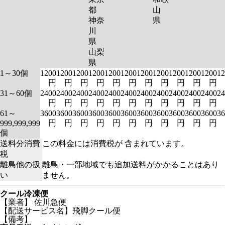
都
山
神奈
県
川
県
山梨
県
1～30個
1200
1200
1200
1200
1200
1200
1200
1200
1200
1200
1200
12
円
円
円
円
円
円
円
円
円
円
円
31～60個
2400
2400
2400
2400
2400
2400
2400
2400
2400
2400
2400
24
円
円
円
円
円
円
円
円
円
円
円
61～
3600
3600
3600
3600
3600
3600
3600
3600
3600
3600
3600
36
円
円
円
円
円
円
円
円
円
円
円
999,999,999
個
送料分消費
この料金には消費税が 含まれています。
税
離島他の扱
離島・一部地域でも追加送料がかかることはあり
い
ません。
クール冷凍便
【業者】 佐川急便
【配送サービス名】飛脚クール便
【備考】