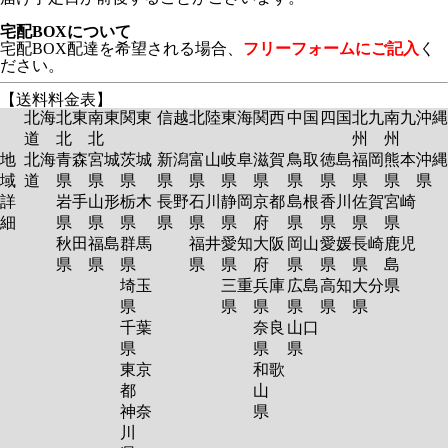
宅配BOXについて
宅配BOX配達を希望される場合、
フリーフォームにご記入
く
ださい。
【送料料金表】
北海
北東
南東
関東
信越
北陸
東海
関西
中国
四国
北九
南九
沖縄
道
北
北
州
州
地
北海
青森
宮城
茨城
新潟
富山
岐阜
滋賀
鳥取
徳島
福岡
熊本
沖縄
域
道
県
県
県
県
県
県
県
県
県
県
県
県
詳
岩手
山形
栃木
長野
石川
静岡
京都
島根
香川
佐賀
宮崎
細
県
県
県
県
県
県
府
県
県
県
県
秋田
福島
群馬
福井
愛知
大阪
岡山
愛媛
長崎
鹿児
県
県
県
県
県
府
県
県
県
島
埼玉
三重
兵庫
広島
高知
大分
県
県
県
県
県
県
県
千葉
奈良
山口
県
県
県
東京
和歌
都
山
神奈
県
川