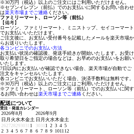
※30万円（税込）以上のご注文にはご利用いただけません。
※セブンイレブン（前払）でのお支払いに関するお問い合わせ
は
楽天市場までご連絡
ください。
ファミリーマート、ローソン等（前払）
【備考】
ローソン、ファミリーマート、ミニストップ、セイコーマート
でお支払いいただけます。
ご注文後に、お支払い受付番号を記載したメールを楽天市場か
らお送りいたします。
各コンビニでのお支払い方法
お支払い状況の確認後、発送手続きが開始いたします。お受け
取り希望日をご指定の場合などは、お早めのお支払いをお願い
いたします。
7日以内にお支払いが確認できない場合、楽天市場が自動でご
注文をキャンセルいたします。
各コンビニでお支払いいただく場合、決済手数料は無料です。
※30万円（税込）以上のご注文にはご利用いただけません。
※ファミリーマート、ローソン等（前払）でのお支払いに関す
るお問い合わせは
楽天市場までご連絡
ください。
配送について
受注・発送カレンダー
2026年8月
2026年9月
日
月
火
水
木
金
土
日
月
火
水
木
金
土
26
27
28
29
30
31
1
30
31
1
2
3
4
5
2
3
4
5
6
7
8
6
7
8
9
10
11
12