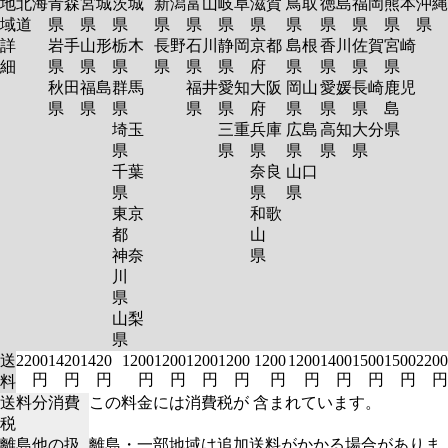
地
北海
青森
宮城
茨城
新潟
富山
岐阜
滋賀
鳥取
徳島
福岡
熊本
沖縄
域
道
県
県
県
県
県
県
県
県
県
県
県
県
詳
岩手
山形
栃木
長野
石川
静岡
京都
島根
香川
佐賀
宮崎
細
県
県
県
県
県
県
府
県
県
県
県
秋田
福島
群馬
福井
愛知
大阪
岡山
愛媛
長崎
鹿児
県
県
県
県
県
府
県
県
県
島
埼玉
三重
兵庫
広島
高知
大分
県
県
県
県
県
県
県
千葉
奈良
山口
県
県
県
東京
和歌
都
山
神奈
県
川
県
山梨
県
送
2200
1420
1420
1200
1200
1200
1200
1200
1200
1400
1500
1500
2200
円
円
円
円
円
円
円
円
円
円
円
円
円
料
送料分消費
この料金には消費税が 含まれています。
税
離島他の扱
離島・一部地域は追加送料がかかる場合がありま