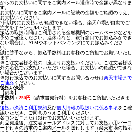
からのお支払いに関するご案内メール送信時で金額が異なりま
す。
お支払いに関するご案内メールに記載の金額をご確認のうえ、
お支払いください。
7日以内にお支払いが確認できない場合、楽天市場が自動でご
注文をキャンセルいたします。
振込の取扱時間はご利用される金融機関のホームページなどを
予めご確認ください。連休時など、銀行窓口でお振込みができ
ない場合は、ATMやネットバンキングにてお振込みくださ
い。
誠に勝手ながら、振込手数料はお客様のご負担でお願いいたし
ます。
※ご注文者様名義の口座よりお支払いください。ご注文者様以
外の名義でお支払いいただいた場合、お支払いの確認ができな
い場合がございます。
※銀行振込でのお支払いに関するお問い合わせは
楽天市場まで
ご連絡
ください。
後払い決済
【備考】
手数料：
250円
（請求書発行料）をお客様にご負担いただきま
す。
後払い決済ご利用規約
及び
個人情報の取扱いに係る事項
をご確
認いただき、ご同意のうえご利用ください。
各コンビニまたは銀行でお支払いいただけます。
商品発送後、注文者メールアドレスに対してお支払い用バーコ
ード付きの請求のご案内メールを送付します（楽天市場の指示