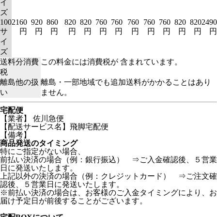
イ
ズ
100
2160
920
860
820
820
760
760
760
760
760
820
820
2490
サ
円
円
円
円
円
円
円
円
円
円
円
円
円
イ
ズ
送料分消費
この料金には消費税が 含まれています。
税
離島他の扱
離島・一部地域でも追加送料がかかることはあり
い
ません。
宅配便
【業者】 佐川急便
【配送サービス名】飛脚宅配便
【備考】
商品発送のタイミング
特にご指定がない場合、
前払い決済の場合（例：銀行振込） ⇒ご入金確認後、５営業
日に発送いたします。
上記以外の決済の場合（例：クレジットカード） ⇒ご注文確
認後、５営業日に発送いたします。
※前払い決済の場合は、お客様のご入金タイミングにより、お
届け予定日が前後することがございます。