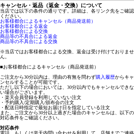
キャンセル・返品（返金・交換）について
当店では以下の条件の通りです。詳細は、各リンク先をご確認
ください。
お客様都合によるキャンセル（商品発送前）
お客様都合による返金
お客様都合による交換
商品等の不具合による返金
商品等の不具合による交換
※当店ではお客様都合による交換、返金は受け付けておりませ
ん。
■
お客様都合によるキャンセル（商品発送前）
ご注文から30分以内は、理由の有無を問わず
購入履歴
からキャ
ンセルすることが可能です。
ただし以下の場合においては、30分以内でもキャンセルできな
い場合がございます。
・楽天会員登録を利用していない注文
・予約購入/定期購入/頒布会の注文
・配送日時指定で最短お届け日を指定している注文
また、ご注文から30分以上過ぎた場合のキャンセルは、以下の
対応条件をご確認ください。
対応条件
電話、もしくは楽天内問い合わせを利用して、店舗までご連絡