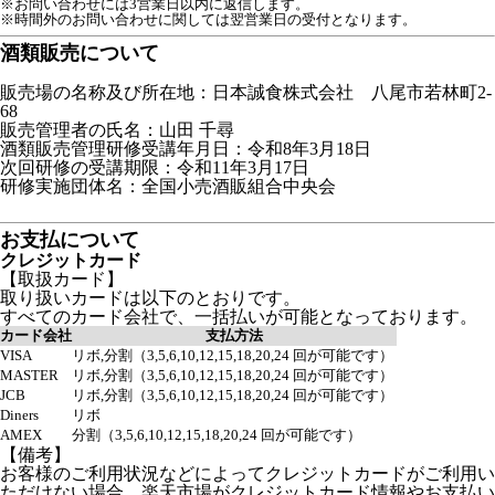
※お問い合わせには3営業日以内に返信します。
※時間外のお問い合わせに関しては翌営業日の受付となります。
酒類販売について
販売場の名称及び所在地：日本誠食株式会社 八尾市若林町2-
68
販売管理者の氏名：山田 千尋
酒類販売管理研修受講年月日：令和8年3月18日
次回研修の受講期限：令和11年3月17日
研修実施団体名：全国小売酒販組合中央会
お支払について
クレジットカード
【取扱カード】
取り扱いカードは以下のとおりです。
すべてのカード会社で、一括払いが可能となっております。
カード会社
支払方法
VISA
リボ,分割（3,5,6,10,12,15,18,20,24 回が可能です）
MASTER
リボ,分割（3,5,6,10,12,15,18,20,24 回が可能です）
JCB
リボ,分割（3,5,6,10,12,15,18,20,24 回が可能です）
Diners
リボ
AMEX
分割（3,5,6,10,12,15,18,20,24 回が可能です）
【備考】
お客様のご利用状況などによってクレジットカードがご利用い
ただけない場合、楽天市場がクレジットカード情報やお支払い