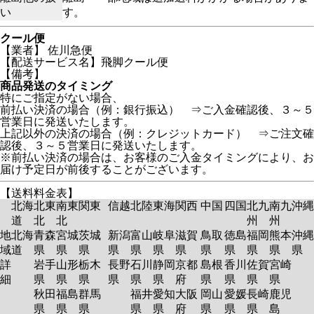
い
す。
クール便
【業者】 佐川急便
【配送サービス名】飛脚クール便
【備考】
商品発送のタイミング
特にご指定がない場合、
前払い決済の場合（例：銀行振込） ⇒ご入金確認後、３～５
営業日に発送いたします。
上記以外の決済の場合（例：クレジットカード） ⇒ご注文確
認後、３～５営業日に発送いたします。
※前払い決済の場合は、お客様のご入金タイミングにより、お
届け予定日が前後することがございます。
【送料料金表】
北海
北東
南東
関東
信越
北陸
東海
関西
中国
四国
北九
南九
沖縄
道
北
北
州
州
地
北海
青森
宮城
茨城
新潟
富山
岐阜
滋賀
鳥取
徳島
福岡
熊本
沖縄
域
道
県
県
県
県
県
県
県
県
県
県
県
県
詳
岩手
山形
栃木
長野
石川
静岡
京都
島根
香川
佐賀
宮崎
細
県
県
県
県
県
県
府
県
県
県
県
秋田
福島
群馬
福井
愛知
大阪
岡山
愛媛
長崎
鹿児
県
県
県
県
県
府
県
県
県
島