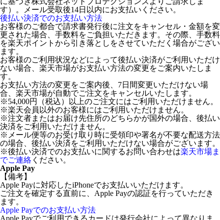
に基づき株式会社ネットプロテクションズよりご請求しま
す）。メール受取後14日以内にお支払いください。
後払い決済でのお支払い方法
お客様のご都合で請求書発行後に注文をキャンセル・金額を変
更された場合、手数料をご負担いただきます。その際、手数料
を楽天ポイントから引き落としをさせていただく場合がござい
ます。
お客様のご利用状況などによって後払い決済がご利用いただけ
ない場合、楽天市場がお支払い方法の変更をご案内いたしま
す。
お支払い方法の変更をご案内後、7日間変更いただけない場
合、楽天市場が自動でご注文をキャンセルいたします。
※54,000円（税込）以上のご注文にはご利用いただけません。
※楽天会員以外のお客様にはご利用いただけません。
※注文者またはお届け先住所のどちらかが国外の場合、後払い
決済をご利用いただけません。
※メール便等のお受け取り時に受領印や署名が不要な配送方法
の場合、後払い決済をご利用いただけない場合がございます。
※後払い決済でのお支払いに関するお問い合わせは
楽天市場ま
でご連絡
ください。
Apple Pay
【備考】
Apple Payに対応したiPhoneでお支払いいただけます。
ご注文を確定する直前に、Apple Payの認証を行っていただき
ます。
Apple Payでのお支払い方法
Apple Payでご利用できるカードは発行会社によって異なりま