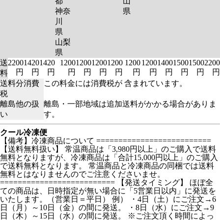
都
山
神奈
県
川
県
山梨
県
送
2200
1420
1420
1200
1200
1200
1200
1200
1200
1400
1500
1500
2200
円
円
円
円
円
円
円
円
円
円
円
円
円
料
送料分消費
この料金には消費税が 含まれています。
税
離島他の扱
離島・一部地域は追加送料がかかる場合がありま
い
す。
クール冷凍便
【備考】冷凍商品について ==========================
【送料無料扱い】 常温商品は「3,980円以上」のご購入で送料
無料となりますが、冷凍商品は「合計15,000円以上」のご購入
で送料無料となります。 常温商品と冷凍商品の同梱では送料
無料とはなりませんのでご注意くださいませ。
========================== 【発送タイミング】 ほぼ全
ての商品は、日時指定が無い場合に「5営業日以内」に発送を
いたします。（営業日＝平日） 例） ・4日（土）にご注文→6
日（月）～10日（金）の間に発送。 ・8日（水）にご注文→9
日（木）～15日（水）の間に発送。 ※ご注文頂く時間によっ