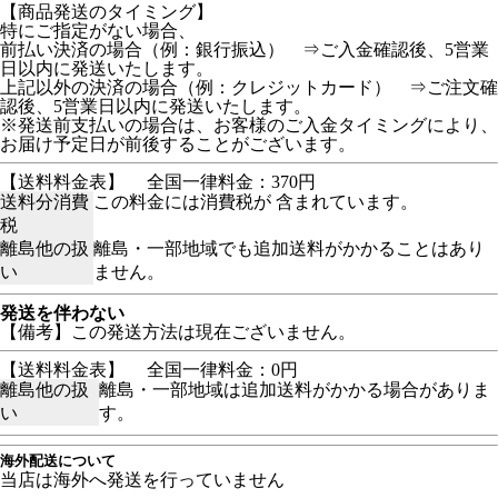
【商品発送のタイミング】
特にご指定がない場合、
前払い決済の場合（例：銀行振込） ⇒ご入金確認後、5営業
日以内に発送いたします。
上記以外の決済の場合（例：クレジットカード） ⇒ご注文確
認後、5営業日以内に発送いたします。
※発送前支払いの場合は、お客様のご入金タイミングにより、
お届け予定日が前後することがございます。
【送料料金表】
全国一律料金：370円
送料分消費
この料金には消費税が 含まれています。
税
離島他の扱
離島・一部地域でも追加送料がかかることはあり
い
ません。
発送を伴わない
【備考】この発送方法は現在ございません。
【送料料金表】
全国一律料金：0円
離島他の扱
離島・一部地域は追加送料がかかる場合がありま
い
す。
海外配送について
当店は海外へ発送を行っていません