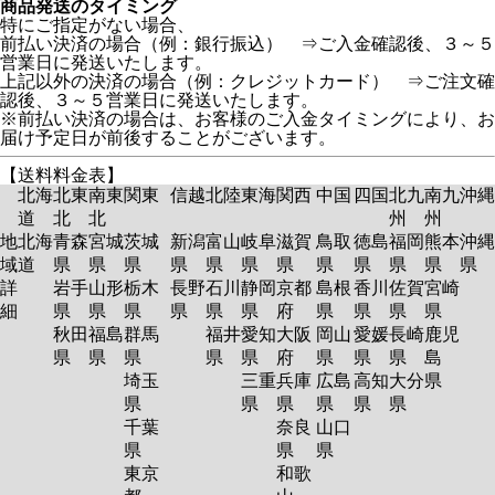
商品発送のタイミング
特にご指定がない場合、
前払い決済の場合（例：銀行振込） ⇒ご入金確認後、３～５
営業日に発送いたします。
上記以外の決済の場合（例：クレジットカード） ⇒ご注文確
認後、３～５営業日に発送いたします。
※前払い決済の場合は、お客様のご入金タイミングにより、お
届け予定日が前後することがございます。
【送料料金表】
北海
北東
南東
関東
信越
北陸
東海
関西
中国
四国
北九
南九
沖縄
道
北
北
州
州
地
北海
青森
宮城
茨城
新潟
富山
岐阜
滋賀
鳥取
徳島
福岡
熊本
沖縄
域
道
県
県
県
県
県
県
県
県
県
県
県
県
詳
岩手
山形
栃木
長野
石川
静岡
京都
島根
香川
佐賀
宮崎
細
県
県
県
県
県
県
府
県
県
県
県
秋田
福島
群馬
福井
愛知
大阪
岡山
愛媛
長崎
鹿児
県
県
県
県
県
府
県
県
県
島
埼玉
三重
兵庫
広島
高知
大分
県
県
県
県
県
県
県
千葉
奈良
山口
県
県
県
東京
和歌