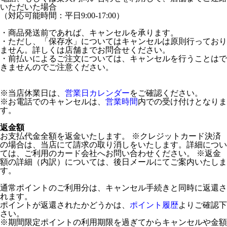
いただいた場合
（対応可能時間：平日9:00-17:00）
・商品発送前であれば、キャンセルを承ります。
・ただし、「保存水」についてはキャンセルは原則行っており
ません。詳しくは店舗までお問合せください。
・前払いによるご注文については、キャンセルを行うことはで
きませんのでご注意ください。
※当店休業日は、
営業日カレンダー
をご確認ください。
※お電話でのキャンセルは、
営業時間
内での受け付けとなりま
す。
返金額
お支払代金全額を返金いたします。 ※クレジットカード決済
の場合は、当店にて請求の取り消しをいたします。詳細につい
ては、ご利用のカード会社へお問い合わせください。 ※返金
額の詳細（内訳）については、後日メールにてご案内いたしま
す。
通常ポイントのご利用分は、キャンセル手続きと同時に返還さ
れます。
ポイントが返還されたかどうかは、
ポイント履歴
よりご確認下
さい。
※期間限定ポイントの利用期限を過ぎてからキャンセルや金額