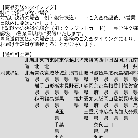
【商品発送のタイミング】
特にご指定がない場合、
前払い決済の場合（例：銀行振込） ⇒ご入金確認後、5営業
日以内に発送いたします。
上記以外の決済の場合（例：クレジットカード） ⇒ご注文確
認後、5営業日以内に発送いたします。
※発送前支払いの場合は、お客様のご入金タイミングにより、
お届け予定日が前後することがございます。
【送料料金表】
北海
北東
南東
関東
信越
北陸
東海
関西
中国
四国
北九
南
道
北
北
州
州
地域詳細
北海
青森
宮城
茨城
新潟
富山
岐阜
滋賀
鳥取
徳島
福岡
熊
道
県
県
県
県
県
県
県
県
県
県
岩手
山形
栃木
長野
石川
静岡
京都
島根
香川
佐賀
宮
県
県
県
県
県
県
府
県
県
県
秋田
福島
群馬
福井
愛知
大阪
岡山
愛媛
長崎
鹿
県
県
県
県
県
府
県
県
県
島
埼玉
三重
兵庫
広島
高知
大分
県
県
県
県
県
県
千葉
奈良
山口
県
県
県
東京
和歌