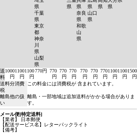
埼玉
三重
兵庫
広島
高知
大分
県
県
県
県
県
県
県
千葉
奈良
山口
県
県
県
東京
和歌
都
山
神奈
県
川
県
山梨
県
送
1000
1100
1100
770円
770
770
770
770
770
770
1100
1100
1500
円
円
円
円
円
円
円
円
円
円
円
円
料
送料分消費
この料金には消費税が 含まれています。
税
離島他の扱
離島・一部地域は追加送料がかかる場合がありま
い
す。
メール便[特定送料]
【業者】 日本郵便
【配送サービス名】レターパックライト
【備考】