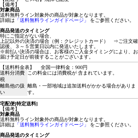
【備考】
対象商品
送料無料ライン対象外の商品が対象となります。
詳細は
「送料無料ラインガイドページ」
をご参照ください。
商品発送のタイミング
特にご指定がない場合、
上記以外の決済の場合（例：クレジットカード） ⇒ご注文確
認後、３～５営業日以内に発送いたします。
※前払い決済の場合は、お客様のご入金タイミングにより、お
届け予定日が前後することがございます。
【送料料金表】
全国一律料金：900円
送料分消費
この料金には消費税が 含まれています。
税
離島他の扱
離島・一部地域は追加送料がかかる場合がありま
い
す。
宅配便[特定送料]
【備考】
対象商品
送料無料ライン対象外の商品が対象となります。
詳細は
「送料無料ラインガイドページ」
をご参照ください。
商品発送のタイミング