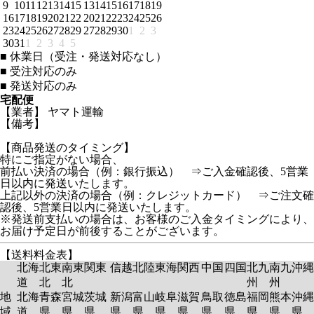
9
10
11
12
13
14
15
13
14
15
16
17
18
19
16
17
18
19
20
21
22
20
21
22
23
24
25
26
23
24
25
26
27
28
29
27
28
29
30
1
2
3
30
31
1
2
3
4
5
■
休業日（受注・発送対応なし）
■
受注対応のみ
■
発送対応のみ
宅配便
【業者】 ヤマト運輸
【備考】
【商品発送のタイミング】
特にご指定がない場合、
前払い決済の場合（例：銀行振込） ⇒ご入金確認後、5営業
日以内に発送いたします。
上記以外の決済の場合（例：クレジットカード） ⇒ご注文確
認後、5営業日以内に発送いたします。
※発送前支払いの場合は、お客様のご入金タイミングにより、
お届け予定日が前後することがございます。
【送料料金表】
北海
北東
南東
関東
信越
北陸
東海
関西
中国
四国
北九
南九
沖縄
道
北
北
州
州
地
北海
青森
宮城
茨城
新潟
富山
岐阜
滋賀
鳥取
徳島
福岡
熊本
沖縄
域
道
県
県
県
県
県
県
県
県
県
県
県
県