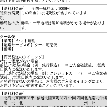
届け予定日が前後することがございます。
【送料料金表】
全国一律料金：1000円
送料分消費
この料金には消費税が 含まれています。
税
離島他の扱
離島・一部地域は追加送料がかかる場合がありま
い
す。
クール便
【業者】 ヤマト運輸
【配送サービス名】クール宅急便
【備考】
【商品発送のタイミング】
特にご指定がない場合、
前払い決済の場合（例：銀行振込） ⇒ご入金確認後、5営業
日以内に発送いたします。
上記以外の決済の場合（例：クレジットカード） ⇒ご注文確
認後、5営業日以内に発送いたします。
※発送前支払いの場合は、お客様のご入金タイミングにより、
お届け予定日が前後することがございます。
【送料料金表】
北海
北東
南東
関東
信越
北陸
東海
関西
中国
四国
北九
南九
沖縄
道
北
北
州
州