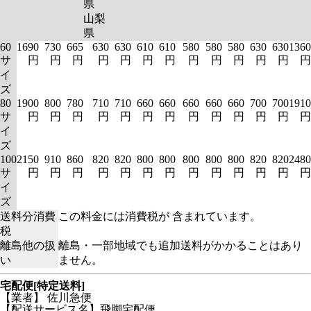
県
山梨
県
60
1690
730
665
630
630
610
610
580
580
580
630
630
1360
サ
円
円
円
円
円
円
円
円
円
円
円
円
円
イ
ズ
80
1900
800
780
710
710
660
660
660
660
660
700
700
1910
サ
円
円
円
円
円
円
円
円
円
円
円
円
円
イ
ズ
100
2150
910
860
820
820
800
800
800
800
800
820
820
2480
サ
円
円
円
円
円
円
円
円
円
円
円
円
円
イ
ズ
送料分消費
この料金には消費税が 含まれています。
税
離島他の扱
離島・一部地域でも追加送料がかかることはあり
い
ません。
宅配便[特定送料]
【業者】 佐川急便
【配送サービス名】飛脚宅配便