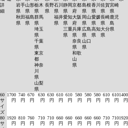
詳
岩手
山形
栃木
長野
石川
静岡
京都
島根
香川
佐賀
宮崎
細
県
県
県
県
県
県
府
県
県
県
県
秋田
福島
群馬
福井
愛知
大阪
岡山
愛媛
長崎
鹿児
県
県
県
県
県
府
県
県
県
島
埼玉
三重
兵庫
広島
高知
大分
県
県
県
県
県
県
県
千葉
奈良
山口
県
県
県
東京
和歌
都
山
神奈
県
川
県
山梨
県
60
1700
740
670
630
630
610
610
580
580
580
610
610
1400
サ
円
円
円
円
円
円
円
円
円
円
円
円
円
イ
ズ
80
1920
810
760
710
710
660
660
660
660
660
710
710
1920
サ
円
円
円
円
円
円
円
円
円
円
円
円
円