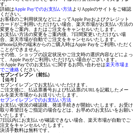
す。
詳細は
Apple Payでのお支払い方法
よりAppleのサイトをご確認
ください。
お客様のご利用状況などによってApple Payおよびクレジット
カードがご利用いただけない場合、楽天市場がお支払い方法の
変更をご案内、またはご注文をキャンセルいたします。
お支払い方法の変更をご案内後、7日間変更いただけない場
合、楽天市場が自動でご注文をキャンセルいたします。
iPhone以外の端末からのご購入時はApple Payをご利用いただく
ことができません。
その他、ショップの設定状況やご注文時の選択内容などによっ
て、Apple Payがご利用いただけない場合がございます。
※Apple Payでのお支払いに関するお問い合わせは
楽天市場ま
でご連絡
ください。
セブンイレブン（前払）
【備考】
セブンイレブンでお支払いいただけます。
ご注文後に、払込票番号および払込票のURLを記載したメー
ルを楽天市場からお送りいたします。
セブンイレブンでのお支払い方法
お支払い状況の確認後、発送手続きが開始いたします。お受け
取り希望日をご指定の場合などは、お早めのお支払いをお願い
いたします。
7日以内にお支払いが確認できない場合、楽天市場が自動でご
注文をキャンセルいたします。
決済手数料は無料です。